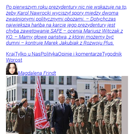
Po pierwszym roku prezydentury nic nie wskazuje na to,
żeby Karol Nawrocki wyciszył spory między dwoma
zwaśnionymi politycznymi obozami. – Dotychczas
największą hańbą na karcie jego prezydentury jest
chyba zawetowanie SAFE – ocenia Mariusz Witczak z
KO. – Mamy głowę państwa, z której możemy być
dumni – kontruje Marek Jakubiak z Rozwoju Plus.
Kraj
Tylko u Nas
Polityka
Opinie i komentarze
Tygodnik
Wprost
Magdalena
Frindt