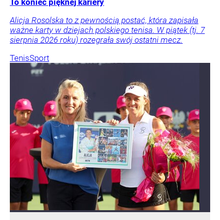
To koniec pięknej kariery
Alicja Rosolska to z pewnością postać, która zapisała
ważne karty w dziejach polskiego tenisa. W piątek (tj. 7
sierpnia 2026 roku) rozegrała swój ostatni mecz.
Tenis
Sport