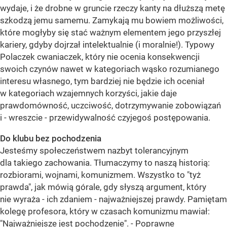
wydaje, i że drobne w gruncie rzeczy kanty na dłuższą metę
szkodzą jemu samemu. Zamykają mu bowiem możliwości,
które mogłyby się stać ważnym elementem jego przyszłej
kariery, gdyby dojrzał intelektualnie (i moralnie!). Typowy
Polaczek cwaniaczek, który nie ocenia konsekwencji
swoich czynów nawet w kategoriach wąsko rozumianego
interesu własnego, tym bardziej nie będzie ich oceniał
w kategoriach wzajemnych korzyści, jakie daje
prawdomówność, uczciwość, dotrzymywanie zobowiązań
i - wreszcie - przewidywalność czyjegoś postępowania.
Do klubu bez pochodzenia
Jesteśmy społeczeństwem nazbyt tolerancyjnym
dla takiego zachowania. Tłumaczymy to naszą historią:
rozbiorami, wojnami, komunizmem. Wszystko to "tyż
prawda", jak mówią górale, gdy słyszą argument, który
nie wyraża - ich zdaniem - najważniejszej prawdy. Pamiętam
kolegę profesora, który w czasach komunizmu mawiał:
"Najważniejsze jest pochodzenie". - Poprawne