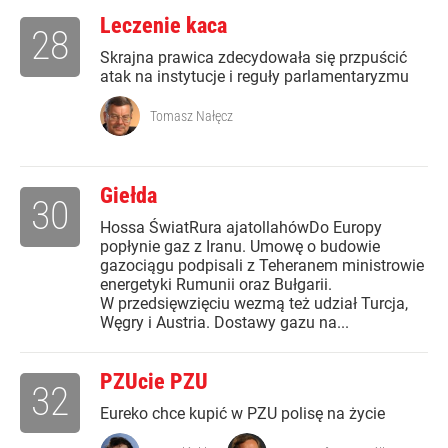
Leczenie kaca
28
Skrajna prawica zdecydowała się przpuścić
atak na instytucje i reguły parlamentaryzmu
Tomasz Nałęcz
Giełda
30
Hossa ŚwiatRura ajatollahówDo Europy
popłynie gaz z Iranu. Umowę o budowie
gazociągu podpisali z Teheranem ministrowie
energetyki Rumunii oraz Bułgarii.
W przedsięwzięciu wezmą też udział Turcja,
Węgry i Austria. Dostawy gazu na...
PZUcie PZU
32
Eureko chce kupić w PZU polisę na życie