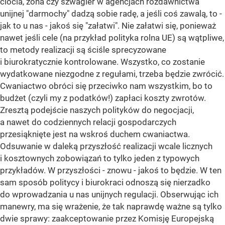
ciocia, żona czy szwagier w agencjach rozdawnictwa
unijnej "darmochy" dadzą sobie radę, a jeśli coś zawalą, to -
jak to u nas - jakoś się "załatwi". Nie załatwi się, ponieważ
nawet jeśli cele (na przykład polityka rolna UE) są wątpliwe,
to metody realizacji są ściśle sprecyzowane
i biurokratycznie kontrolowane. Wszystko, co zostanie
wydatkowane niezgodne z regułami, trzeba będzie zwrócić.
Cwaniactwo obróci się przeciwko nam wszystkim, bo to
budżet (czyli my z podatków!) zapłaci koszty zwrotów.
Zresztą podejście naszych polityków do negocjacji,
a nawet do codziennych relacji gospodarczych
przesiąknięte jest na wskroś duchem cwaniactwa.
Odsuwanie w daleką przyszłość realizacji wcale licznych
i kosztownych zobowiązań to tylko jeden z typowych
przykładów. W przyszłości - znowu - jakoś to będzie. W ten
sam sposób politycy i biurokraci odnoszą się nierzadko
do wprowadzania u nas unijnych regulacji. Obserwując ich
manewry, ma się wrażenie, że tak naprawdę ważne są tylko
dwie sprawy: zaakceptowanie przez Komisję Europejską