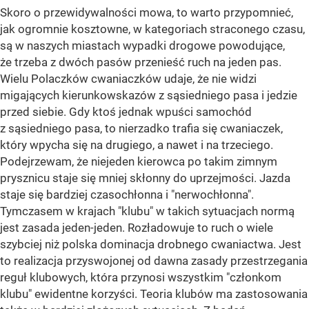
Skoro o przewidywalności mowa, to warto przypomnieć,
jak ogromnie kosztowne, w kategoriach straconego czasu,
są w naszych miastach wypadki drogowe powodujące,
że trzeba z dwóch pasów przenieść ruch na jeden pas.
Wielu Polaczków cwaniaczków udaje, że nie widzi
migających kierunkowskazów z sąsiedniego pasa i jedzie
przed siebie. Gdy ktoś jednak wpuści samochód
z sąsiedniego pasa, to nierzadko trafia się cwaniaczek,
który wpycha się na drugiego, a nawet i na trzeciego.
Podejrzewam, że niejeden kierowca po takim zimnym
prysznicu staje się mniej skłonny do uprzejmości. Jazda
staje się bardziej czasochłonna i "nerwochłonna".
Tymczasem w krajach "klubu" w takich sytuacjach normą
jest zasada jeden-jeden. Rozładowuje to ruch o wiele
szybciej niż polska dominacja drobnego cwaniactwa. Jest
to realizacja przyswojonej od dawna zasady przestrzegania
reguł klubowych, która przynosi wszystkim "członkom
klubu" ewidentne korzyści. Teoria klubów ma zastosowania