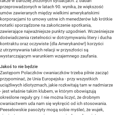
także w bardziej złożonych sytuacjach. Z badań
przeprowadzonych w latach 90. wynika, że większość
umów zawieranych między wielkimi amerykańskimi
korporacjami to umowy ustne ich menedżerów lub krótkie
notatki sporządzone na zakończenie spotkania,
zawierające najważniejsze punkty uzgodnień. Wcześniejsze
doświadczenia rzetelności w dotrzymywaniu litery i ducha
kontraktu oraz oczywiste (dla Amerykanów!) korzyści
z utrzymywania takich relacji w przyszłości są
wystarczającym warunkiem wzajemnego zaufania.
Jakoś to nie będzie
Zastępom Polaczków cwaniaczków trzeba pilnie zacząć
przypominać, że Unia Europejska - przy wszystkich
uciążliwych idiotyzmach, jakie rozkwitają tam w nadmiarze
- jest właśnie takim klubem, w którym obowiązują
określone reguły gry. I nie można liczyć, że drobnym
cwaniactwem uda nam się wykręcić od ich stosowania.
Peeselowskie pasożyty mogą sobie myśleć, że wujek,