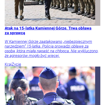
Atak na 15-latka Kamiennej Górze. Trwa obława
za sprawcą
W Kamiennej Górze zaatakowano „niebezpiecznym
narzędziem” 15-latka. Policja prowadzi obławę za
osobą, która miała napaść na chłopca. Nie wykluczono,
że agresorów mogło być więcej.
Kraj
Życie