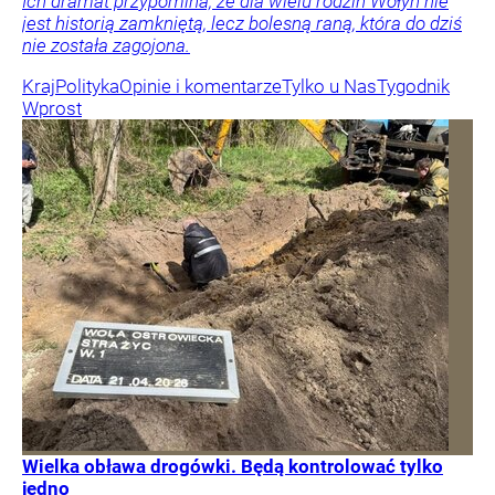
Ich dramat przypomina, że dla wielu rodzin Wołyń nie
jest historią zamkniętą, lecz bolesną raną, która do dziś
nie została zagojona.
Kraj
Polityka
Opinie i komentarze
Tylko u Nas
Tygodnik
Wprost
Wielka obława drogówki. Będą kontrolować tylko
jedno