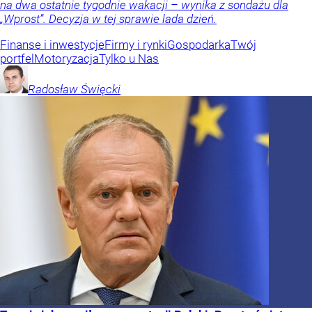
na dwa ostatnie tygodnie wakacji – wynika z sondażu dla
„Wprost”. Decyzja w tej sprawie lada dzień.
Finanse i inwestycje
Firmy i rynki
Gospodarka
Twój
portfel
Motoryzacja
Tylko u Nas
Radosław
Święcki