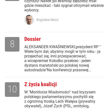
czynszu! Nawet po eksmisji będziesz miał
gdzie mieszkać - taki sygnał otrzymali właśnie
wyborcy.
Bogusław Mazur
Dossier
8
ALEKSANDER KWAŚNIEWSKI,prezydent RP "
Wiele bym dał, abyśmy mogli w tym roku - ja
przejechać się, inni przespacerować,
a wicepremier Kołodko przebiec - jeden
dystans maratoński po polskiej nowej
autostradzie"Na konferencji prasowej...
Z życia koalicji
10
W "Monitorze Wiadomości" nad kryzysem
polskiego parlamentaryzmu pochylili się
z ogromną troską Lech Wałęsa (prywatny
obywatel), Józef Zych (PSL, ornitolog,