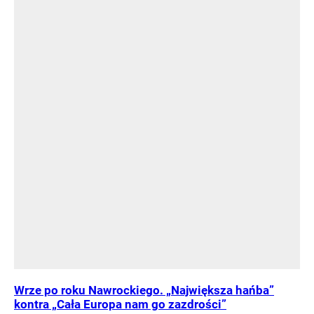
Wrze po roku Nawrockiego. „Największa hańba”
kontra „Cała Europa nam go zazdrości”