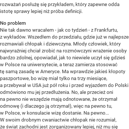
rozważań posłużę się przykładem, który zapewne odda
istotę sprawy lepiej niż próba definicji.
No problem
Nie tak dawno wracałem - jak co tydzień - z Frankfurtu,
z wykładów. Wszedłem do przedziału, gdzie już w najlepsze
rozmawiali chłopak i dziewczyna. Młody człowiek, który
najwyraźniej chciał zrobić na rozmówczyni wrażenie osoby
bardzo zdolnej, opowiadał, jak to niewiele uczył się gdzieś
w Polsce na uniwersytecie, a teraz zamierza stosować
tę samą zasadę w Ameryce. Ma wprawdzie jakieś kłopoty
paszportowe, bo wizę miał tylko na trzy miesiące,
a przebywał w USA już pół roku i przed wyjazdem do Polski
odmówiono mu jej przedłużenia. No, ale przecież oni
na pewno nie wszędzie mają odnotowane, że otrzymał
odmowę (i dlaczego ją otrzymał), więc na pewno tu,
w Polsce, w konsulacie wizę dostanie. Na pewno...
W swoim drobnym cwaniactwie chłopak nie rozumiał,
że świat zachodni jest zorganizowany lepiej, niż mu się