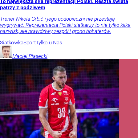
To największa siła reprezentacji Polski. Reszta świata
patrzy z podziwem
Trener Nikola Grbić i jego podopieczni nie przestają
wygrywać. Reprezentacja Polski siatkarzy to nie tylko kilka
nazwisk, ale prawdziwy zespół i grono bohaterów.
Siatkówka
Sport
Tylko u Nas
Maciej
Piasecki