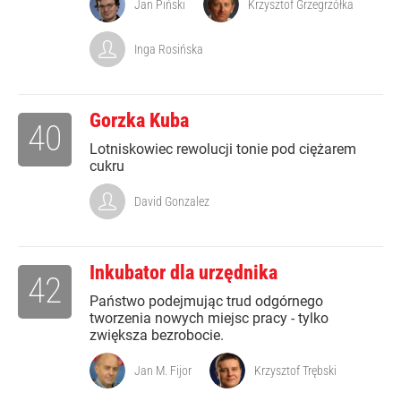
Jan Piński
Krzysztof Grzegrzółka
Inga Rosińska
Gorzka Kuba
40
Lotniskowiec rewolucji tonie pod ciężarem
cukru
David Gonzalez
Inkubator dla urzędnika
42
Państwo podejmując trud odgórnego
tworzenia nowych miejsc pracy - tylko
zwiększa bezrobocie.
Jan M. Fijor
Krzysztof Trębski