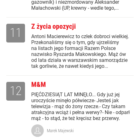
gazownik) i niezmordowany Aleksander
Małachowski (UP, krewny - wedle tego,...
Z życia opozycji
11
Antoni Macierewicz to człek dobroci wielkiej.
Przekonaliśmy się o tym, gdy ujrzeliśmy
na listach jego formacji Razem Polsce
nazwisko Ryszarda Makowskiego. Mąż ów
od lata działa w warszawskim samorządzie
tak gorliwie, że nawet kiedyś jego...
M&M
12
PIĘĆDZIESIĄT LAT MINĘŁO... Gdy już jej
uroczyście minęło półwiecze- Jesteś jak
telewizja - mąż do żony rzecze.- Czy takam
atrakcyjna wciąż i pełna werwy?- Nie - odparł
mąż - to stąd, że też kręcisz bez przerwy.
Marek Majewski