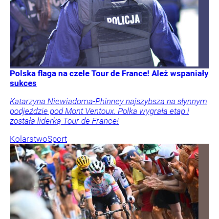
Polska flaga na czele Tour de France! Ależ wspaniały
sukces
Katarzyna Niewiadoma-Phinney najszybsza na słynnym
podjeździe pod Mont Ventoux. Polka wygrała etap i
została liderką Tour de France!
Kolarstwo
Sport