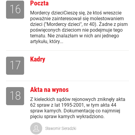
Poczta
16
Mordercy dzieciCieszę się, że ktoś wreszcie
poważnie zainteresował się molestowaniem
dzieci ("Mordercy dzieci", nr 40). Żadne z pism
poświęconych dzieciom nie podejmuje tego
tematu. Nie znalazłam w nich ani jednego
artykułu, który...
Kadry
17
Akta na wynos
18
Z kieleckich sądów rejonowych zniknęły akta
62 spraw z lat 1995-2001, w tym akta 44
spraw karnych. Dokumentację co najmniej
pięciu spraw karnych wykradziono.
Sławomir Sieradzki