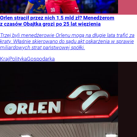
Orlen stracił przez nich 1,5 mld zł? Menedżerom
z czasów Obajtka grozi po 25 lat więzienia
Trzej byli menedżerowie Orlenu mogą na długie lata trafić za
kraty. Właśnie skierowano do sądu akt oskarżenia w sprawie
miliardowych strat państwowej spółki.
Kraj
Polityka
Gospodarka