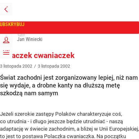
PRZEJDŹ
NA
WPROST
STRONĘ
GŁÓWNĄ
UBSKRYBUJ
Tygodnik Wprost
Autor:
ZALOGUJ
Jan Winiecki
MENU
Polaczek cwaniaczek
3
listopada
2002
/
3
listopada
2002
Świat zachodni jest zorganizowany lepiej, niż nam
się wydaje, a drobne kanty na dłuższą metę
szkodzą nam samym
Jeżeli szerokie zastępy Polaków charakteryzuje coś,
co utrudnia - i długo jeszcze będzie utrudniać - naszą
adaptację w świecie zachodnim, a bliżej w Unii Europejskiej,
to jest to postawa Polaczka cwaniaczka. Na początku