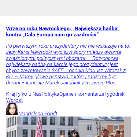
Wrze po roku Nawrockiego. „Największa hańba”
kontra „Cała Europa nam go zazdrości”
Po pierwszym roku prezydentury nic nie wskazuje na to,
żeby Karol Nawrocki wyciszył spory między dwoma
zwaśnionymi politycznymi obozami. – Dotychczas
największą hańbą na karcie jego prezydentury jest
chyba zawetowanie SAFE – ocenia Mariusz Witczak z
KO. – Mamy głowę państwa, z której możemy być
dumni – kontruje Marek Jakubiak z Rozwoju Plus.
Kraj
Tylko u Nas
Polityka
Opinie i komentarze
Tygodnik
Wprost
Magdalena
Frindt