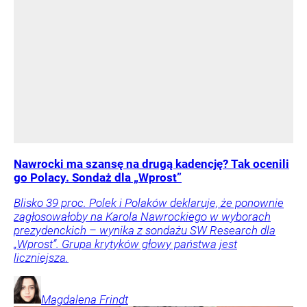
Nawrocki ma szansę na drugą kadencję? Tak ocenili
go Polacy. Sondaż dla „Wprost”
Blisko 39 proc. Polek i Polaków deklaruje, że ponownie
zagłosowałoby na Karola Nawrockiego w wyborach
prezydenckich – wynika z sondażu SW Research dla
„Wprost”. Grupa krytyków głowy państwa jest
liczniejsza.
Magdalena
Frindt