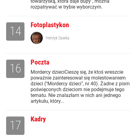
towarzyską, która daje dupy", można
rozpatrywać w trybie wyborczym.
Fotoplastykon
14
Henryk Sawka
Poczta
16
Mordercy dzieciCieszę się, że ktoś wreszcie
poważnie zainteresował się molestowaniem
dzieci ("Mordercy dzieci", nr 40). Żadne z pism
poświęconych dzieciom nie podejmuje tego
tematu. Nie znalazłam w nich ani jednego
artykułu, który...
Kadry
17