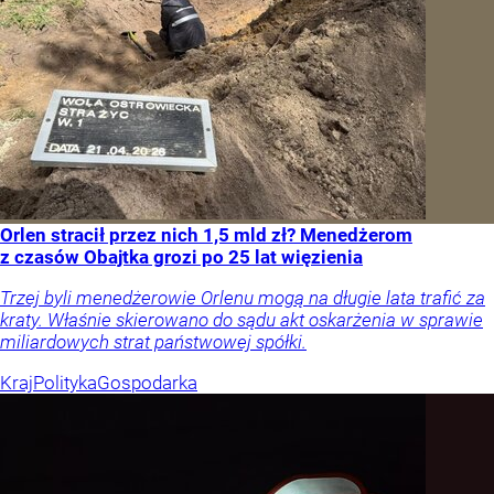
Orlen stracił przez nich 1,5 mld zł? Menedżerom
z czasów Obajtka grozi po 25 lat więzienia
Trzej byli menedżerowie Orlenu mogą na długie lata trafić za
kraty. Właśnie skierowano do sądu akt oskarżenia w sprawie
miliardowych strat państwowej spółki.
Kraj
Polityka
Gospodarka