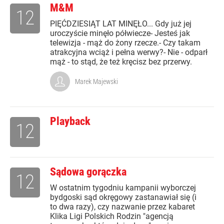
M&M
12
PIĘĆDZIESIĄT LAT MINĘŁO... Gdy już jej
uroczyście minęło półwiecze- Jesteś jak
telewizja - mąż do żony rzecze.- Czy takam
atrakcyjna wciąż i pełna werwy?- Nie - odparł
mąż - to stąd, że też kręcisz bez przerwy.
Marek Majewski
Playback
12
Sądowa gorączka
12
W ostatnim tygodniu kampanii wyborczej
bydgoski sąd okręgowy zastanawiał się (i
to dwa razy), czy nazwanie przez kabaret
Klika Ligi Polskich Rodzin "agencją