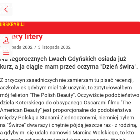
PRZEJDŹ
NA
WPROST
STRONĘ
GŁÓWNĄ
UBSKRYBUJ
Tygodnik Wprost
Cztery litery
ZALOGUJ
3
listopada
2002
/
3
listopada
2002
MENU
Na tegorocznych Lwach Gdyńskich osiada już
kurz, a ja ciągle mam przed oczyma "Dzień świra".
Z przyczyn zasadniczych nie zamierzam tu pisać recenzji,
aczkolwiek gdybym miał tak uczynić, to zatytułowałbym
mój felieton "The Polish Beauty". Oczywiście podobieństwo
dzieła Koterskiego do obsypanego Oscarami filmu "The
American Beauty" jest proporcjonalne do podobieństwa
między Polską a Stanami Zjednoczonymi, niemniej byłem
na "Świrze" dwa razy i chętnie pójdą jeszcze raz - z rodziną,
a gdyby mi się udało namówić Marcina Wolskiego, to kto