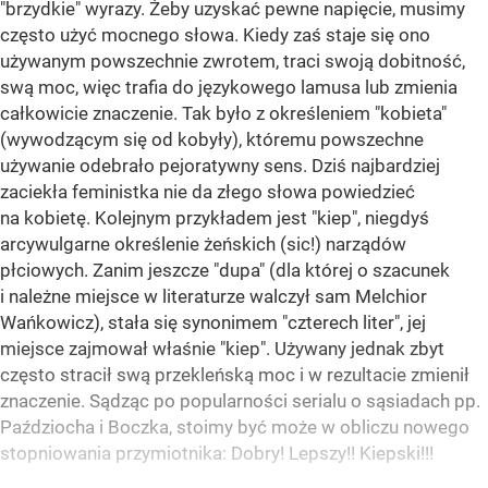
"brzydkie" wyrazy. Żeby uzyskać pewne napięcie, musimy
często użyć mocnego słowa. Kiedy zaś staje się ono
używanym powszechnie zwrotem, traci swoją dobitność,
swą moc, więc trafia do językowego lamusa lub zmienia
całkowicie znaczenie. Tak było z określeniem "kobieta"
(wywodzącym się od kobyły), któremu powszechne
używanie odebrało pejoratywny sens. Dziś najbardziej
zaciekła feministka nie da złego słowa powiedzieć
na kobietę. Kolejnym przykładem jest "kiep", niegdyś
arcywulgarne określenie żeńskich (sic!) narządów
płciowych. Zanim jeszcze "dupa" (dla której o szacunek
i należne miejsce w literaturze walczył sam Melchior
Wańkowicz), stała się synonimem "czterech liter", jej
miejsce zajmował właśnie "kiep". Używany jednak zbyt
często stracił swą przekleńską moc i w rezultacie zmienił
znaczenie. Sądząc po popularności serialu o sąsiadach pp.
Paździocha i Boczka, stoimy być może w obliczu nowego
stopniowania przymiotnika: Dobry! Lepszy!! Kiepski!!!