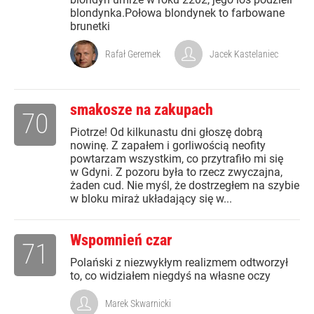
blondynka.Połowa blondynek to farbowane
brunetki
Rafał Geremek
Jacek Kastelaniec
smakosze na zakupach
70
Piotrze! Od kilkunastu dni głoszę dobrą
nowinę. Z zapałem i gorliwością neofity
powtarzam wszystkim, co przytrafiło mi się
w Gdyni. Z pozoru była to rzecz zwyczajna,
żaden cud. Nie myśl, że dostrzegłem na szybie
w bloku miraż układający się w...
Wspomnień czar
71
Polański z niezwykłym realizmem odtworzył
to, co widziałem niegdyś na własne oczy
Marek Skwarnicki