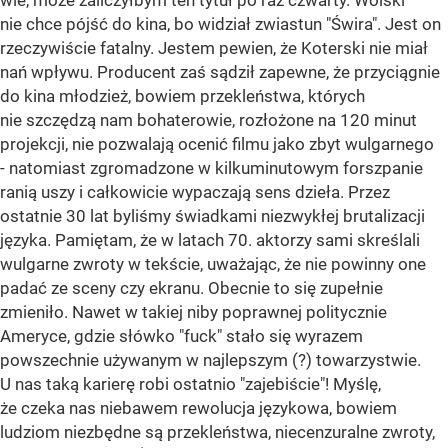
wie, może zaliczyłbym ten tytuł po raz czwarty. Wolski
nie chce pójść do kina, bo widział zwiastun "Świra". Jest on
rzeczywiście fatalny. Jestem pewien, że Koterski nie miał
nań wpływu. Producent zaś sądził zapewne, że przyciągnie
do kina młodzież, bowiem przekleństwa, których
nie szczędzą nam bohaterowie, rozłożone na 120 minut
projekcji, nie pozwalają ocenić filmu jako zbyt wulgarnego
- natomiast zgromadzone w kilkuminutowym forszpanie
ranią uszy i całkowicie wypaczają sens dzieła. Przez
ostatnie 30 lat byliśmy świadkami niezwykłej brutalizacji
języka. Pamiętam, że w latach 70. aktorzy sami skreślali
wulgarne zwroty w tekście, uważając, że nie powinny one
padać ze sceny czy ekranu. Obecnie to się zupełnie
zmieniło. Nawet w takiej niby poprawnej politycznie
Ameryce, gdzie słówko "fuck" stało się wyrazem
powszechnie używanym w najlepszym (?) towarzystwie.
U nas taką karierę robi ostatnio "zajebiście"! Myślę,
że czeka nas niebawem rewolucja językowa, bowiem
ludziom niezbędne są przekleństwa, niecenzuralne zwroty,