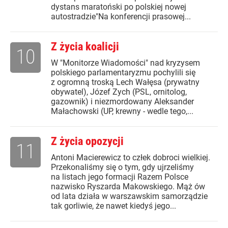
dystans maratoński po polskiej nowej
autostradzie"Na konferencji prasowej...
Z życia koalicji
10
W "Monitorze Wiadomości" nad kryzysem
polskiego parlamentaryzmu pochylili się
z ogromną troską Lech Wałęsa (prywatny
obywatel), Józef Zych (PSL, ornitolog,
gazownik) i niezmordowany Aleksander
Małachowski (UP, krewny - wedle tego,...
Z życia opozycji
11
Antoni Macierewicz to człek dobroci wielkiej.
Przekonaliśmy się o tym, gdy ujrzeliśmy
na listach jego formacji Razem Polsce
nazwisko Ryszarda Makowskiego. Mąż ów
od lata działa w warszawskim samorządzie
tak gorliwie, że nawet kiedyś jego...