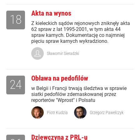
Akta na wynos
18
Z kieleckich sądów rejonowych zniknęły akta
62 spraw z lat 1995-2001, w tym akta 44
spraw karnych. Dokumentację co najmniej
pięciu spraw karnych wykradziono.
Sławomir Sieradzki
Obława na pedofilów
24
w Belgii i Francji trwają śledztwa w sprawie
siatki pedofilów zdemaskowanej przez
reporterów "Wprost" i Polsatu
Piotr Kudzia
Grzegorz Pawelczyk
Dziewczyna z PRL-u