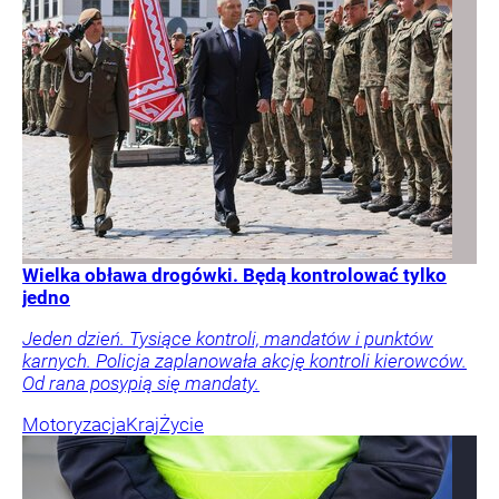
Wielka obława drogówki. Będą kontrolować tylko
jedno
Jeden dzień. Tysiące kontroli, mandatów i punktów
karnych. Policja zaplanowała akcję kontroli kierowców.
Od rana posypią się mandaty.
Motoryzacja
Kraj
Życie