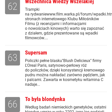
Wszechnica Wiedzy Wszelakiej
62
Trampki
na rydwaniewww.film.warka.pl/forum/wpadki.h
stronach internetowego Klubu Miłośników
Filmu (z recenzjami i informacjami
o nowościach kinowych) warto się zapoznać
z działem, gdzie prezentowane są wpadki
filmowców....
Supersam
63
Policzki pełne blasku"Blush Delicieux" firmy
L'Oreal Paris, satynowo-perłowy róż
do policzków, dzięki konsystencji kremowego
pudru można nakładać zarówno pędzlem, jak
i palcami. Zawarta w kosmetyku witamina C
nadaje...
To była blondynka
66
Według badań niemieckich genetyków, ostatni
blondyn umrze w roku 2202, jego los podzieli