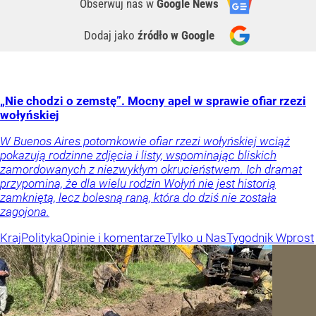
Obserwuj nas
w
Google News
Dodaj jako
źródło w Google
„Nie chodzi o zemstę”. Mocny apel w sprawie ofiar rzezi
wołyńskiej
W Buenos Aires potomkowie ofiar rzezi wołyńskiej wciąż
pokazują rodzinne zdjęcia i listy, wspominając bliskich
zamordowanych z niezwykłym okrucieństwem. Ich dramat
przypomina, że dla wielu rodzin Wołyń nie jest historią
zamkniętą, lecz bolesną raną, która do dziś nie została
zagojona.
Kraj
Polityka
Opinie i komentarze
Tylko u Nas
Tygodnik Wprost