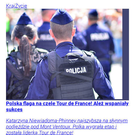
Kraj
Życie
Polska flaga na czele Tour de France! Ależ wspaniały
sukces
Katarzyna Niewiadoma-Phinney najszybsza na słynnym
podjeździe pod Mont Ventoux. Polka wygrała etap i
została liderką Tour de France!