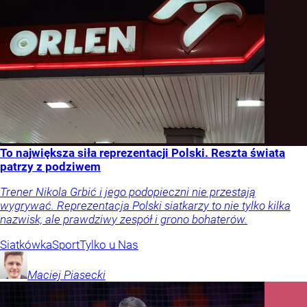
To największa siła reprezentacji Polski. Reszta świata
patrzy z podziwem
Trener Nikola Grbić i jego podopieczni nie przestają
wygrywać. Reprezentacja Polski siatkarzy to nie tylko kilka
nazwisk, ale prawdziwy zespół i grono bohaterów.
Siatkówka
Sport
Tylko u Nas
Maciej
Piasecki