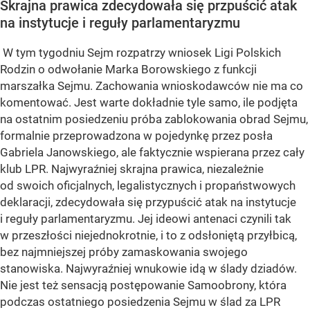
Skrajna prawica zdecydowała się przpuścić atak
na instytucje i reguły parlamentaryzmu
W tym tygodniu Sejm rozpatrzy wniosek Ligi Polskich
Rodzin o odwołanie Marka Borowskiego z funkcji
marszałka Sejmu. Zachowania wnioskodawców nie ma co
komentować. Jest warte dokładnie tyle samo, ile podjęta
na ostatnim posiedzeniu próba zablokowania obrad Sejmu,
formalnie przeprowadzona w pojedynkę przez posła
Gabriela Janowskiego, ale faktycznie wspierana przez cały
klub LPR. Najwyraźniej skrajna prawica, niezależnie
od swoich oficjalnych, legalistycznych i propaństwowych
deklaracji, zdecydowała się przypuścić atak na instytucje
i reguły parlamentaryzmu. Jej ideowi antenaci czynili tak
w przeszłości niejednokrotnie, i to z odsłoniętą przyłbicą,
bez najmniejszej próby zamaskowania swojego
stanowiska. Najwyraźniej wnukowie idą w ślady dziadów.
Nie jest też sensacją postępowanie Samoobrony, która
podczas ostatniego posiedzenia Sejmu w ślad za LPR