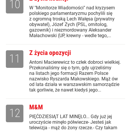
10
W "Monitorze Wiadomości" nad kryzysem
polskiego parlamentaryzmu pochylili się
z ogromną troską Lech Wałęsa (prywatny
obywatel), Józef Zych (PSL, ornitolog,
gazownik) i niezmordowany Aleksander
Małachowski (UP, krewny - wedle tego,...
Z życia opozycji
11
Antoni Macierewicz to człek dobroci wielkiej.
Przekonaliśmy się o tym, gdy ujrzeliśmy
na listach jego formacji Razem Polsce
nazwisko Ryszarda Makowskiego. Mąż ów
od lata działa w warszawskim samorządzie
tak gorliwie, że nawet kiedyś jego...
M&M
12
PIĘĆDZIESIĄT LAT MINĘŁO... Gdy już jej
uroczyście minęło półwiecze- Jesteś jak
telewizja - mąż do żony rzecze.- Czy takam