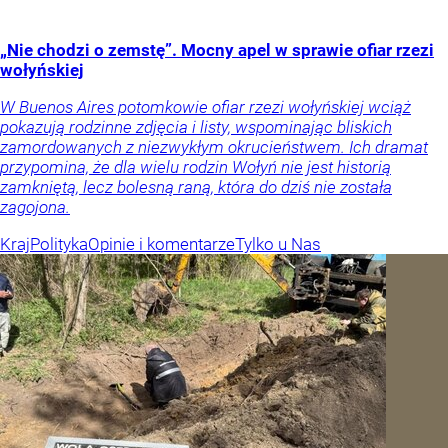
„Nie chodzi o zemstę”. Mocny apel w sprawie ofiar rzezi
wołyńskiej
W Buenos Aires potomkowie ofiar rzezi wołyńskiej wciąż
pokazują rodzinne zdjęcia i listy, wspominając bliskich
zamordowanych z niezwykłym okrucieństwem. Ich dramat
przypomina, że dla wielu rodzin Wołyń nie jest historią
zamkniętą, lecz bolesną raną, która do dziś nie została
zagojona.
Kraj
Polityka
Opinie i komentarze
Tylko u Nas