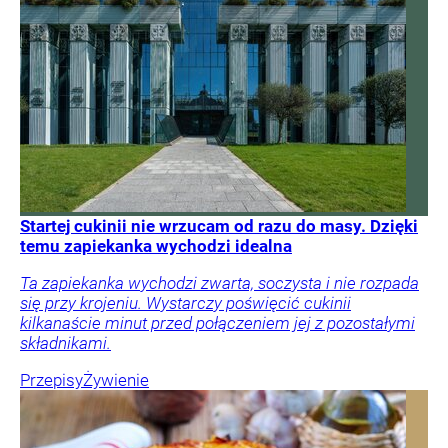
Startej cukinii nie wrzucam od razu do masy. Dzięki
temu zapiekanka wychodzi idealna
Ta zapiekanka wychodzi zwarta, soczysta i nie rozpada
się przy krojeniu. Wystarczy poświęcić cukinii
kilkanaście minut przed połączeniem jej z pozostałymi
składnikami.
Przepisy
Żywienie