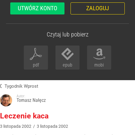
UTWÓRZ KONTO
ZALOGUJ
Czytaj lub pobierz
pdf
epub
mobi
Tygodnik Wprost
Autor:
Tomasz Nałęcz
Leczenie kaca
3
listopada
2002
/
3
listopada
2002