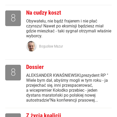
Na cudzy koszt
8
Obywatelu, nie bądź frajerem i nie płać
czynszu! Nawet po eksmisji będziesz miał
gdzie mieszkać - taki sygnał otrzymali właśnie
wyborcy.
Bogusław Mazur
Dossier
8
ALEKSANDER KWAŚNIEWSKI,prezydent RP "
Wiele bym dał, abyśmy mogli w tym roku - ja
przejechać się, inni przespacerować,
a wicepremier Kołodko przebiec - jeden
dystans maratoński po polskiej nowej
autostradzie"Na konferencji prasowej...
Z życia koalicji