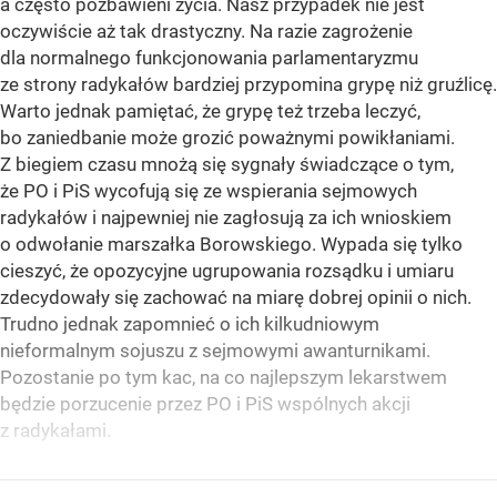
a często pozbawieni życia. Nasz przypadek nie jest
oczywiście aż tak drastyczny. Na razie zagrożenie
dla normalnego funkcjonowania parlamentaryzmu
ze strony radykałów bardziej przypomina grypę niż gruźlicę.
Warto jednak pamiętać, że grypę też trzeba leczyć,
bo zaniedbanie może grozić poważnymi powikłaniami.
Z biegiem czasu mnożą się sygnały świadczące o tym,
że PO i PiS wycofują się ze wspierania sejmowych
radykałów i najpewniej nie zagłosują za ich wnioskiem
o odwołanie marszałka Borowskiego. Wypada się tylko
cieszyć, że opozycyjne ugrupowania rozsądku i umiaru
zdecydowały się zachować na miarę dobrej opinii o nich.
Trudno jednak zapomnieć o ich kilkudniowym
nieformalnym sojuszu z sejmowymi awanturnikami.
Pozostanie po tym kac, na co najlepszym lekarstwem
będzie porzucenie przez PO i PiS wspólnych akcji
z radykałami.