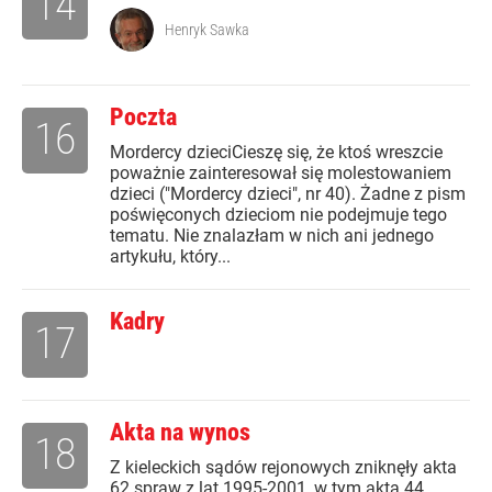
14
Henryk Sawka
Poczta
16
Mordercy dzieciCieszę się, że ktoś wreszcie
poważnie zainteresował się molestowaniem
dzieci ("Mordercy dzieci", nr 40). Żadne z pism
poświęconych dzieciom nie podejmuje tego
tematu. Nie znalazłam w nich ani jednego
artykułu, który...
Kadry
17
Akta na wynos
18
Z kieleckich sądów rejonowych zniknęły akta
62 spraw z lat 1995-2001, w tym akta 44