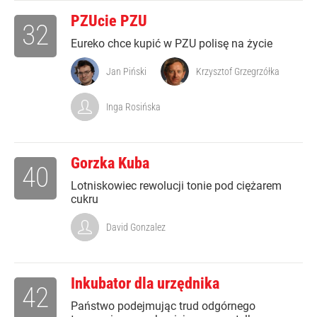
PZUcie PZU
32
Eureko chce kupić w PZU polisę na życie
Jan Piński
Krzysztof Grzegrzółka
Inga Rosińska
Gorzka Kuba
40
Lotniskowiec rewolucji tonie pod ciężarem
cukru
David Gonzalez
Inkubator dla urzędnika
42
Państwo podejmując trud odgórnego