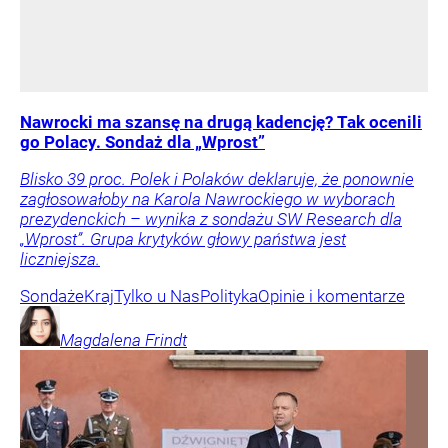
Nawrocki ma szansę na drugą kadencję? Tak ocenili
go Polacy. Sondaż dla „Wprost”
Blisko 39 proc. Polek i Polaków deklaruje, że ponownie
zagłosowałoby na Karola Nawrockiego w wyborach
prezydenckich – wynika z sondażu SW Research dla
„Wprost”. Grupa krytyków głowy państwa jest
liczniejsza.
Sondaże
Kraj
Tylko u Nas
Polityka
Opinie i komentarze
Magdalena
Frindt