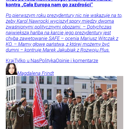
kontra „Cała Europa nam go zazdrości”
Po pierwszym roku prezydentury nic nie wskazuje na to,
żeby Karol Nawrocki wyciszył spory między dwoma
zwaśnionymi politycznymi obozami. – Dotychczas
największą hańbą na karcie jego prezydentury jest
chyba zawetowanie SAFE – ocenia Mariusz Witczak z
KO. – Mamy głowę państwa, z której możemy być
dumni – kontruje Marek Jakubiak z Rozwoju Plus.
Kraj
Tylko u Nas
Polityka
Opinie i komentarze
Magdalena
Frindt