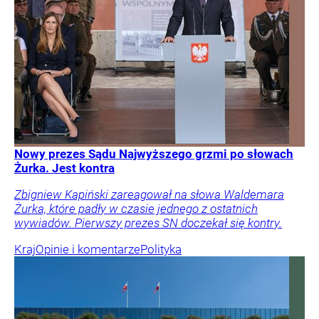
Nowy prezes Sądu Najwyższego grzmi po słowach
Żurka. Jest kontra
Zbigniew Kapiński zareagował na słowa Waldemara
Żurka, które padły w czasie jednego z ostatnich
wywiadów. Pierwszy prezes SN doczekał się kontry.
Kraj
Opinie i komentarze
Polityka