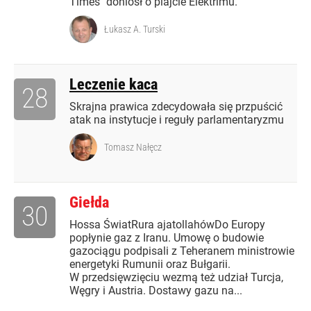
Times" doniósł o plajcie Elektrimu.
Łukasz A. Turski
Leczenie kaca
28
Skrajna prawica zdecydowała się przpuścić
atak na instytucje i reguły parlamentaryzmu
Tomasz Nałęcz
Giełda
30
Hossa ŚwiatRura ajatollahówDo Europy
popłynie gaz z Iranu. Umowę o budowie
gazociągu podpisali z Teheranem ministrowie
energetyki Rumunii oraz Bułgarii.
W przedsięwzięciu wezmą też udział Turcja,
Węgry i Austria. Dostawy gazu na...