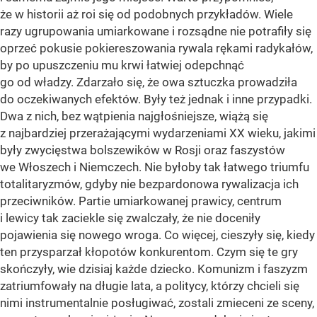
że w historii aż roi się od podobnych przykładów. Wiele
razy ugrupowania umiarkowane i rozsądne nie potrafiły się
oprzeć pokusie pokiereszowania rywala rękami radykałów,
by po upuszczeniu mu krwi łatwiej odepchnąć
go od władzy. Zdarzało się, że owa sztuczka prowadziła
do oczekiwanych efektów. Były też jednak i inne przypadki.
Dwa z nich, bez wątpienia najgłośniejsze, wiążą się
z najbardziej przerażającymi wydarzeniami XX wieku, jakimi
były zwycięstwa bolszewików w Rosji oraz faszystów
we Włoszech i Niemczech. Nie byłoby tak łatwego triumfu
totalitaryzmów, gdyby nie bezpardonowa rywalizacja ich
przeciwników. Partie umiarkowanej prawicy, centrum
i lewicy tak zaciekle się zwalczały, że nie doceniły
pojawienia się nowego wroga. Co więcej, cieszyły się, kiedy
ten przysparzał kłopotów konkurentom. Czym się te gry
skończyły, wie dzisiaj każde dziecko. Komunizm i faszyzm
zatriumfowały na długie lata, a politycy, którzy chcieli się
nimi instrumentalnie posługiwać, zostali zmieceni ze sceny,