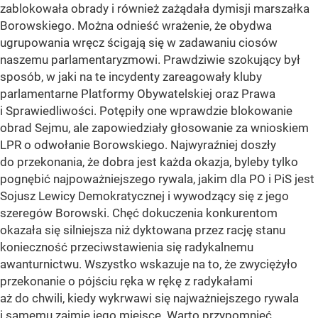
zablokowała obrady i również zażądała dymisji marszałka
Borowskiego. Można odnieść wrażenie, że obydwa
ugrupowania wręcz ścigają się w zadawaniu ciosów
naszemu parlamentaryzmowi. Prawdziwie szokujący był
sposób, w jaki na te incydenty zareagowały kluby
parlamentarne Platformy Obywatelskiej oraz Prawa
i Sprawiedliwości. Potępiły one wprawdzie blokowanie
obrad Sejmu, ale zapowiedziały głosowanie za wnioskiem
LPR o odwołanie Borowskiego. Najwyraźniej doszły
do przekonania, że dobra jest każda okazja, byleby tylko
pognębić najpoważniejszego rywala, jakim dla PO i PiS jest
Sojusz Lewicy Demokratycznej i wywodzący się z jego
szeregów Borowski. Chęć dokuczenia konkurentom
okazała się silniejsza niż dyktowana przez rację stanu
konieczność przeciwstawienia się radykalnemu
awanturnictwu. Wszystko wskazuje na to, że zwyciężyło
przekonanie o pójściu ręka w rękę z radykałami
aż do chwili, kiedy wykrwawi się najważniejszego rywala
i samemu zajmie jego miejsce. Warto przypomnieć,