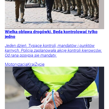
Wielka obława drogówki. Będą kontrolować tylko
jedno
Jeden dzień. Tysiące kontroli, mandatów i punktów
karnych. Policja zaplanowała akcję kontroli kierowców.
Od rana posypią się mandaty.
Motoryzacja
Kraj
Życie