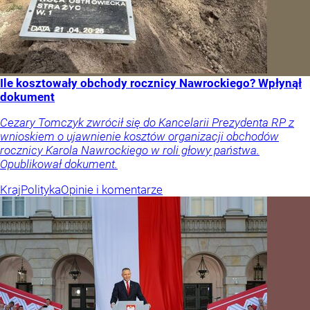
Ile kosztowały obchody rocznicy Nawrockiego? Wpłynął
dokument
Cezary Tomczyk zwrócił się do Kancelarii Prezydenta RP z
wnioskiem o ujawnienie kosztów organizacji obchodów
rocznicy Karola Nawrockiego w roli głowy państwa.
Opublikował dokument.
Kraj
Polityka
Opinie i komentarze