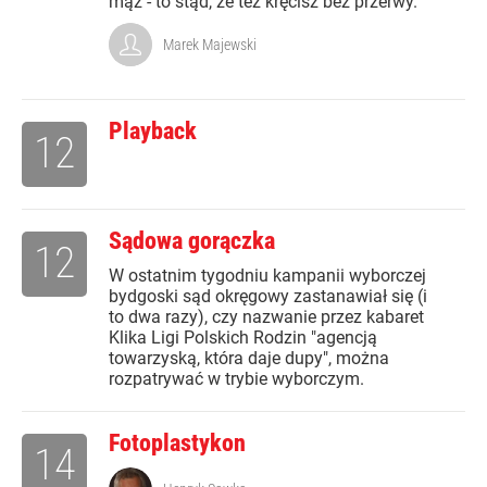
mąż - to stąd, że też kręcisz bez przerwy.
Marek Majewski
Playback
12
Sądowa gorączka
12
W ostatnim tygodniu kampanii wyborczej
bydgoski sąd okręgowy zastanawiał się (i
to dwa razy), czy nazwanie przez kabaret
Klika Ligi Polskich Rodzin "agencją
towarzyską, która daje dupy", można
rozpatrywać w trybie wyborczym.
Fotoplastykon
14