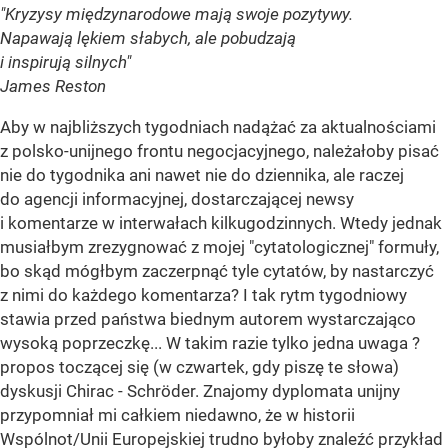
"Kryzysy międzynarodowe mają swoje pozytywy.
Napawają lękiem słabych, ale pobudzają
i inspirują silnych"
James Reston
Aby w najbliższych tygodniach nadążać za aktualnościami
z polsko-unijnego frontu negocjacyjnego, należałoby pisać
nie do tygodnika ani nawet nie do dziennika, ale raczej
do agencji informacyjnej, dostarczającej newsy
i komentarze w interwałach kilkugodzinnych. Wtedy jednak
musiałbym zrezygnować z mojej "cytatologicznej" formuły,
bo skąd mógłbym zaczerpnąć tyle cytatów, by nastarczyć
z nimi do każdego komentarza? I tak rytm tygodniowy
stawia przed państwa biednym autorem wystarczająco
wysoką poprzeczkę... W takim razie tylko jedna uwaga ?
propos toczącej się (w czwartek, gdy piszę te słowa)
dyskusji Chirac - Schröder. Znajomy dyplomata unijny
przypomniał mi całkiem niedawno, że w historii
Wspólnot/Unii Europejskiej trudno byłoby znaleźć przykład