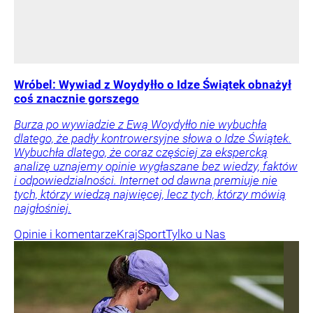
Wróbel: Wywiad z Woydyłło o Idze Świątek obnażył
coś znacznie gorszego
Burza po wywiadzie z Ewą Woydyłło nie wybuchła
dlatego, że padły kontrowersyjne słowa o Idze Świątek.
Wybuchła dlatego, że coraz częściej za ekspercką
analizę uznajemy opinie wygłaszane bez wiedzy, faktów
i odpowiedzialności. Internet od dawna premiuje nie
tych, którzy wiedzą najwięcej, lecz tych, którzy mówią
najgłośniej.
Opinie i komentarze
Kraj
Sport
Tylko u Nas