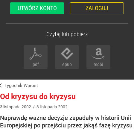
UTWÓRZ KONTO
ZALOGUJ
Czytaj lub pobierz
pdf
epub
mobi
Tygodnik Wprost
Od kryzysu do kryzysu
3
listopada
2002
/
3
listopada
2002
Naprawdę ważne decyzje zapadały w historii Unii
Europejskiej po przejściu przez jakąś fazę kryzysu