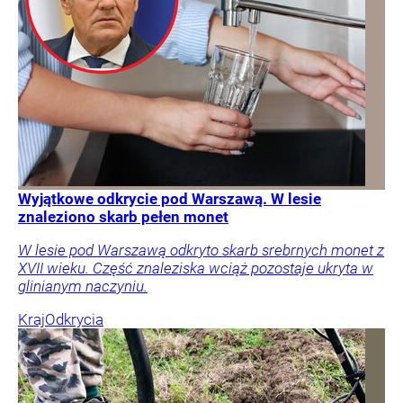
Wyjątkowe odkrycie pod Warszawą. W lesie
znaleziono skarb pełen monet
W lesie pod Warszawą odkryto skarb srebrnych monet z
XVII wieku. Część znaleziska wciąż pozostaje ukryta w
glinianym naczyniu.
Kraj
Odkrycia