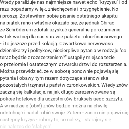
Wtedy paraliżuje nas najmniejsze nawet echo "kryzysu" i od
razu popadamy w lęk, zniechęcenie i przygnębienie. No
i proszę. Zostawiłem sobie pisanie ostatniego akapitu
na piątek rano i właśnie okazało się, że jednak Chirac
ze Schröderem zdołali uzyskać generalne porozumienie
w tak ważnej dla nas sprawie pakietu rolno-finansowego
- i to jeszcze przed kolacją. Czwartkowa nerwowość
dziennikarzy i polityków, niecierpliwe pytania w rodzaju "co
teraz będzie z rozszerzeniem?" ustąpiły miejsca tezie
o przełomie i ostatecznym otwarciu drzwi do rozszerzenia.
Można przewidzieć, że w sobotę ponownie pojawią się
pytania i obawy, tym razem dotyczące stanowiska
pozostałych trzynastu państw członkowskich. Wtedy znów
zaczną się kalkulacje, na jak długo zarezerwowane są
pokoje hotelowe dla uczestników brukselskiego szczytu.
A w niedzielę (oby!) znów będzie można na chwilę
odetchnąć i nadal robić swoje. Zatem - zanim nie pojawi się
następny kryzys - róbmy to, co należy, i starajmy się
nie należeć do "słabych".