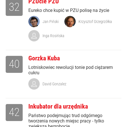
PZUcie PZU
32
Eureko chce kupić w PZU polisę na życie
Jan Piński
Krzysztof Grzegrzółka
Inga Rosińska
Gorzka Kuba
40
Lotniskowiec rewolucji tonie pod ciężarem
cukru
David Gonzalez
Inkubator dla urzędnika
42
Państwo podejmując trud odgórnego
tworzenia nowych miejsc pracy - tylko
zwiększa bezrobocie.