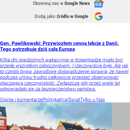
Obserwuj nas
w
Google News
Dodaj jako
źródło w Google
Gen. Pawlikowski: Przywiozłem cenną lekcję z Danii.
Tego potrzebuje dziś cała Europa
Kilka dni spędzonych wakacyjnie w Kopenhadze miało być
przede wszystkim odpoczynkiem. I rzeczywiście było. Ale jak
to często bywa, zawodowe doświadczenie sprawia, że nawet
podczas urlopu trudno całkowicie przestać obserwować
otaczającą rzeczywistość. Zwłaszcza gdy przez wiele lat
odpowiadało się za bezpieczeństwo państwa.
Opinie i komentarze
Polityka
Kraj
Świat
Tylko u Nas