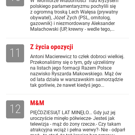
W "Monitorze Wiadomości" nad kryzysem
polskiego parlamentaryzmu pochylili się
z ogromną troską Lech Wałęsa (prywatny
obywatel), Józef Zych (PSL, ornitolog,
gazownik) i niezmordowany Aleksander
Małachowski (UP, krewny - wedle tego,...
Z życia opozycji
11
Antoni Macierewicz to człek dobroci wielkiej.
Przekonaliśmy się o tym, gdy ujrzeliśmy
na listach jego formacji Razem Polsce
nazwisko Ryszarda Makowskiego. Mąż ów
od lata działa w warszawskim samorządzie
tak gorliwie, że nawet kiedyś jego...
M&M
12
PIĘĆDZIESIĄT LAT MINĘŁO... Gdy już jej
uroczyście minęło półwiecze- Jesteś jak
telewizja - mąż do żony rzecze.- Czy takam
atrakcyjna wciąż i pełna werwy?- Nie - odparł