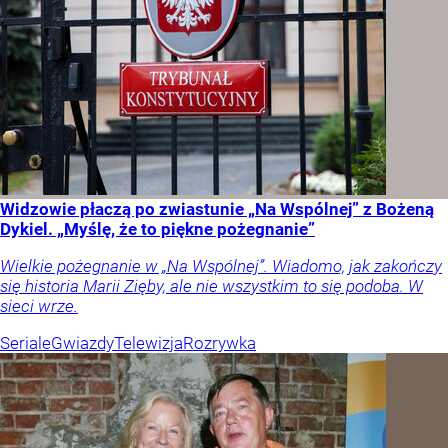
Widzowie płaczą po zwiastunie „Na Wspólnej” z Bożeną
Dykiel. „Myślę, że to piękne pożegnanie”
Wielkie pożegnanie w „Na Wspólnej”. Wiadomo, jak zakończy
się historia Marii Zięby, ale nie wszystkim to się podoba. W
sieci wrze.
Seriale
Gwiazdy
Telewizja
Rozrywka