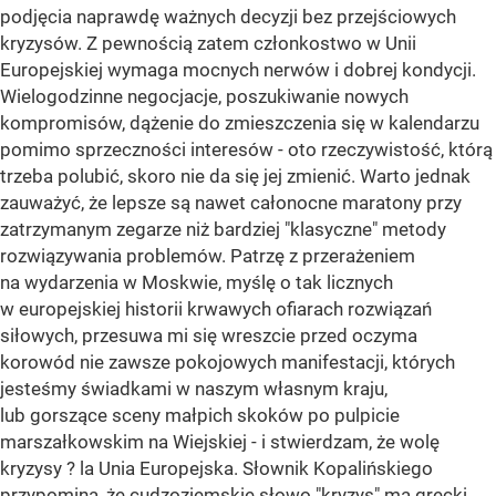
podjęcia naprawdę ważnych decyzji bez przejściowych
kryzysów. Z pewnością zatem członkostwo w Unii
Europejskiej wymaga mocnych nerwów i dobrej kondycji.
Wielogodzinne negocjacje, poszukiwanie nowych
kompromisów, dążenie do zmieszczenia się w kalendarzu
pomimo sprzeczności interesów - oto rzeczywistość, którą
trzeba polubić, skoro nie da się jej zmienić. Warto jednak
zauważyć, że lepsze są nawet całonocne maratony przy
zatrzymanym zegarze niż bardziej "klasyczne" metody
rozwiązywania problemów. Patrzę z przerażeniem
na wydarzenia w Moskwie, myślę o tak licznych
w europejskiej historii krwawych ofiarach rozwiązań
siłowych, przesuwa mi się wreszcie przed oczyma
korowód nie zawsze pokojowych manifestacji, których
jesteśmy świadkami w naszym własnym kraju,
lub gorszące sceny małpich skoków po pulpicie
marszałkowskim na Wiejskiej - i stwierdzam, że wolę
kryzysy ? la Unia Europejska. Słownik Kopalińskiego
przypomina, że cudzoziemskie słowo "kryzys" ma grecki