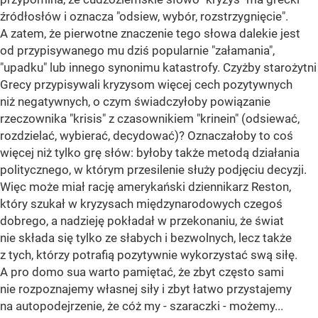
źródłosłów i oznacza "odsiew, wybór, rozstrzygnięcie".
A zatem, że pierwotne znaczenie tego słowa dalekie jest
od przypisywanego mu dziś popularnie "załamania",
"upadku" lub innego synonimu katastrofy. Czyżby starożytni
Grecy przypisywali kryzysom więcej cech pozytywnych
niż negatywnych, o czym świadczyłoby powiązanie
rzeczownika "krisis" z czasownikiem "krinein" (odsiewać,
rozdzielać, wybierać, decydować)? Oznaczałoby to coś
więcej niż tylko grę słów: byłoby także metodą działania
politycznego, w którym przesilenie służy podjęciu decyzji.
Więc może miał rację amerykański dziennikarz Reston,
który szukał w kryzysach międzynarodowych czegoś
dobrego, a nadzieję pokładał w przekonaniu, że świat
nie składa się tylko ze słabych i bezwolnych, lecz także
z tych, którzy potrafią pozytywnie wykorzystać swą siłę.
A pro domo sua warto pamiętać, że zbyt często sami
nie rozpoznajemy własnej siły i zbyt łatwo przystajemy
na autopodejrzenie, że cóż my - szaraczki - możemy...