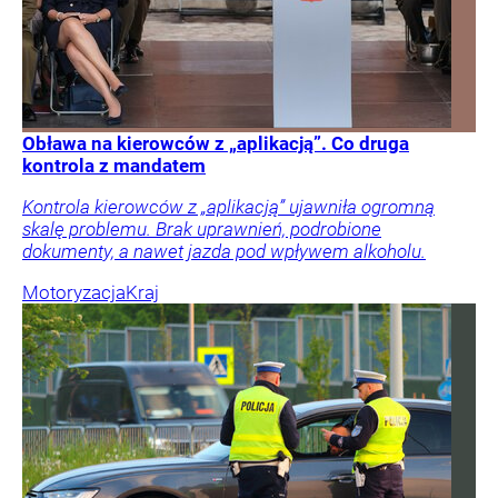
Obława na kierowców z „aplikacją”. Co druga
kontrola z mandatem
Kontrola kierowców z „aplikacją” ujawniła ogromną
skalę problemu. Brak uprawnień, podrobione
dokumenty, a nawet jazda pod wpływem alkoholu.
Motoryzacja
Kraj