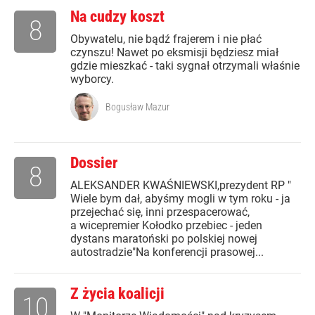
Na cudzy koszt
8
Obywatelu, nie bądź frajerem i nie płać
czynszu! Nawet po eksmisji będziesz miał
gdzie mieszkać - taki sygnał otrzymali właśnie
wyborcy.
Bogusław Mazur
Dossier
8
ALEKSANDER KWAŚNIEWSKI,prezydent RP "
Wiele bym dał, abyśmy mogli w tym roku - ja
przejechać się, inni przespacerować,
a wicepremier Kołodko przebiec - jeden
dystans maratoński po polskiej nowej
autostradzie"Na konferencji prasowej...
Z życia koalicji
10