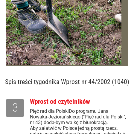
Spis treści
tygodnika Wprost nr 44/2002 (1040)
Wprost od czytelników
3
Pięć rad dla PolskiDo programu Jana
Nowaka-Jeziorańskiego ("Pięć rad dla Polski",
nr 43) dodałbym walkę z biurokracją.
Aby załatwić w Polsce jedną prostą rzecz,
należy wypełnić stosy formularzy i odwiedzić