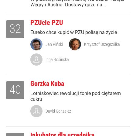
Węgry i Austria. Dostawy gazu na...
PZUcie PZU
32
Eureko chce kupić w PZU polisę na życie
Jan Piński
Krzysztof Grzegrzółka
Inga Rosińska
Gorzka Kuba
40
Lotniskowiec rewolucji tonie pod ciężarem
cukru
David Gonzalez
Inkubator dla urzędnika