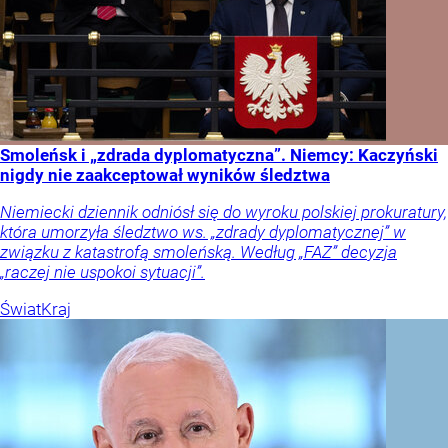
Smoleńsk i „zdrada dyplomatyczna”. Niemcy: Kaczyński
nigdy nie zaakceptował wyników śledztwa
Niemiecki dziennik odniósł się do wyroku polskiej prokuratury,
która umorzyła śledztwo ws. „zdrady dyplomatycznej” w
związku z katastrofą smoleńską. Według „FAZ” decyzja
„raczej nie uspokoi sytuacji”.
Świat
Kraj