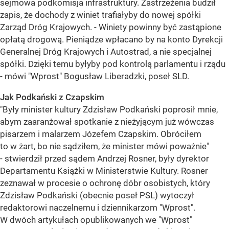
sejmowa podkomisja infrastruktury. Zastrzeżenia budził
zapis, że dochody z winiet trafiałyby do nowej spółki
Zarząd Dróg Krajowych. - Winiety powinny być zastąpione
opłatą drogową. Pieniądze wpłacano by na konto Dyrekcji
Generalnej Dróg Krajowych i Autostrad, a nie specjalnej
spółki. Dzięki temu byłyby pod kontrolą parlamentu i rządu
- mówi "Wprost" Bogusław Liberadzki, poseł SLD.
Jak Podkański z Czapskim
"Były minister kultury Zdzisław Podkański poprosił mnie,
abym zaaranżował spotkanie z nieżyjącym już wówczas
pisarzem i malarzem Józefem Czapskim. Obróciłem
to w żart, bo nie sądziłem, że minister mówi poważnie"
- stwierdził przed sądem Andrzej Rosner, były dyrektor
Departamentu Książki w Ministerstwie Kultury. Rosner
zeznawał w procesie o ochronę dóbr osobistych, który
Zdzisław Podkański (obecnie poseł PSL) wytoczył
redaktorowi naczelnemu i dziennikarzom "Wprost".
W dwóch artykułach opublikowanych we "Wprost"