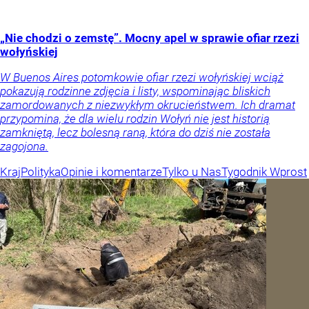
„Nie chodzi o zemstę”. Mocny apel w sprawie ofiar rzezi
wołyńskiej
W Buenos Aires potomkowie ofiar rzezi wołyńskiej wciąż
pokazują rodzinne zdjęcia i listy, wspominając bliskich
zamordowanych z niezwykłym okrucieństwem. Ich dramat
przypomina, że dla wielu rodzin Wołyń nie jest historią
zamkniętą, lecz bolesną raną, która do dziś nie została
zagojona.
Kraj
Polityka
Opinie i komentarze
Tylko u Nas
Tygodnik Wprost