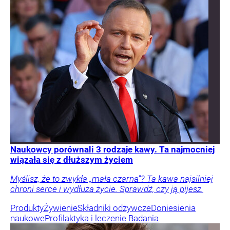
Naukowcy porównali 3 rodzaje kawy. Ta najmocniej
wiązała się z dłuższym życiem
Myślisz, że to zwykła „mała czarna”? Ta kawa najsilniej
chroni serce i wydłuża życie. Sprawdź, czy ją pijesz.
Produkty
Żywienie
Składniki odżywcze
Doniesienia
naukowe
Profilaktyka i leczenie
Badania