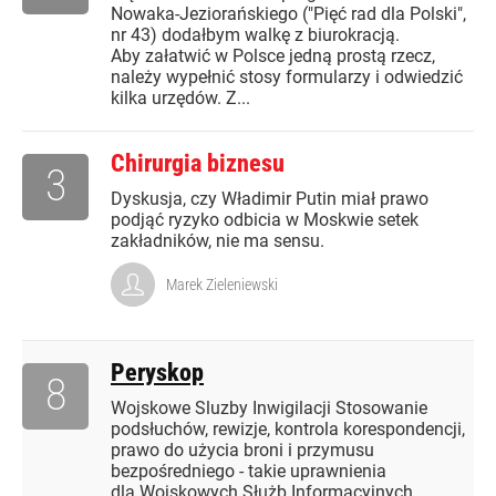
Nowaka-Jeziorańskiego ("Pięć rad dla Polski",
nr 43) dodałbym walkę z biurokracją.
Aby załatwić w Polsce jedną prostą rzecz,
należy wypełnić stosy formularzy i odwiedzić
kilka urzędów. Z...
Chirurgia biznesu
3
Dyskusja, czy Władimir Putin miał prawo
podjąć ryzyko odbicia w Moskwie setek
zakładników, nie ma sensu.
Marek Zieleniewski
Peryskop
8
Wojskowe Sluzby Inwigilacji Stosowanie
podsłuchów, rewizje, kontrola korespondencji,
prawo do użycia broni i przymusu
bezpośredniego - takie uprawnienia
dla Wojskowych Służb Informacyjnych