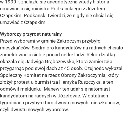
w 1999 r. znalazła się anegdotyczna wtedy historia
umawiania się ministra Podkańskiego z Józefem
Czapskim. Podkański twierdzi, że nigdy nie chciał się
umawiać z Czapskim.
Wyborczy przyrost naturalny
Przed wyborami w gminie Zakroczym przybyło
mieszkańców. Siedmioro kandydatów na radnych chciało
zameldować u siebie ponad setkę ludzi. Rekordzistką
okazała się Jadwiga Grąbczewska, która zamierzała
przygarnąć pod swój dach aż 45 osób. Czujność wykazał
Społeczny Komitet na rzecz Obrony Zakroczymia, który
złożył protest u burmistrza Henryka Ruszczyka, a ten
odmówił meldunku. Manewr ten udał się natomiast
kandydatom na radnych w Józefowie. W ostatnich
tygodniach przybyło tam dwustu nowych mieszkańców,
czyli dwustu nowych wyborców.