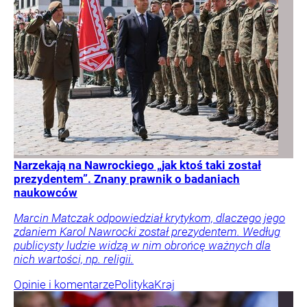
Narzekają na Nawrockiego „jak ktoś taki został
prezydentem”. Znany prawnik o badaniach
naukowców
Marcin Matczak odpowiedział krytykom, dlaczego jego
zdaniem Karol Nawrocki został prezydentem. Według
publicysty ludzie widzą w nim obrońcę ważnych dla
nich wartości, np. religii.
Opinie i komentarze
Polityka
Kraj