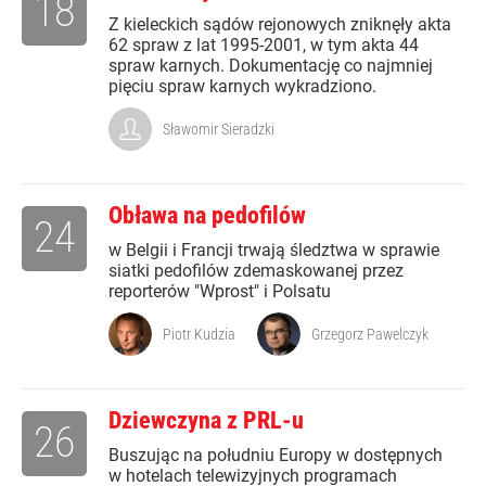
18
Z kieleckich sądów rejonowych zniknęły akta
62 spraw z lat 1995-2001, w tym akta 44
spraw karnych. Dokumentację co najmniej
pięciu spraw karnych wykradziono.
Sławomir Sieradzki
Obława na pedofilów
24
w Belgii i Francji trwają śledztwa w sprawie
siatki pedofilów zdemaskowanej przez
reporterów "Wprost" i Polsatu
Piotr Kudzia
Grzegorz Pawelczyk
Dziewczyna z PRL-u
26
Buszując na południu Europy w dostępnych
w hotelach telewizyjnych programach