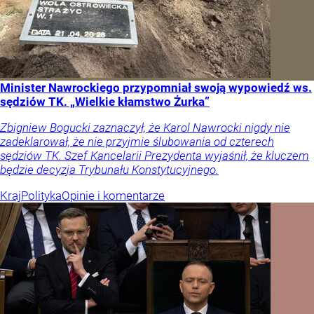
Minister Nawrockiego przypomniał swoją wypowiedź ws.
sędziów TK. „Wielkie kłamstwo Żurka”
Zbigniew Bogucki zaznaczył, że Karol Nawrocki nigdy nie
zadeklarował, że nie przyjmie ślubowania od czterech
sędziów TK. Szef Kancelarii Prezydenta wyjaśnił, że kluczem
będzie decyzja Trybunału Konstytucyjnego.
Kraj
Polityka
Opinie i komentarze