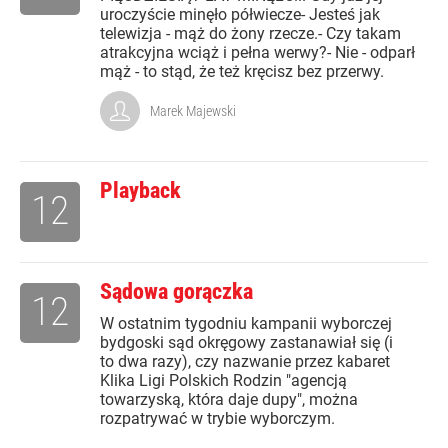
uroczyście minęło półwiecze- Jesteś jak
telewizja - mąż do żony rzecze.- Czy takam
atrakcyjna wciąż i pełna werwy?- Nie - odparł
mąż - to stąd, że też kręcisz bez przerwy.
Marek Majewski
Playback
12
Sądowa gorączka
12
W ostatnim tygodniu kampanii wyborczej
bydgoski sąd okręgowy zastanawiał się (i
to dwa razy), czy nazwanie przez kabaret
Klika Ligi Polskich Rodzin "agencją
towarzyską, która daje dupy", można
rozpatrywać w trybie wyborczym.