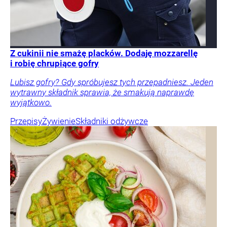
Z cukinii nie smażę placków. Dodaję mozzarellę
i robię chrupiące gofry
Lubisz gofry? Gdy spróbujesz tych przepadniesz. Jeden
wytrawny składnik sprawia, że smakują naprawdę
wyjątkowo.
Przepisy
Żywienie
Składniki odżywcze