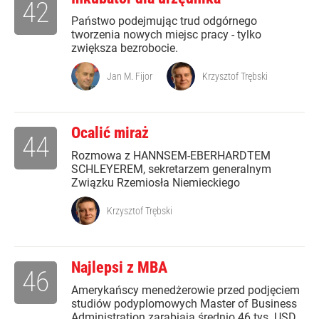
42
Państwo podejmując trud odgórnego
tworzenia nowych miejsc pracy - tylko
zwiększa bezrobocie.
Jan M. Fijor
Krzysztof Trębski
Ocalić miraż
44
Rozmowa z HANNSEM-EBERHARDTEM
SCHLEYEREM, sekretarzem generalnym
Związku Rzemiosła Niemieckiego
Krzysztof Trębski
Najlepsi z MBA
46
Amerykańscy menedżerowie przed podjęciem
studiów podyplomowych Master of Business
Administration zarabiają średnio 46 tys. USD