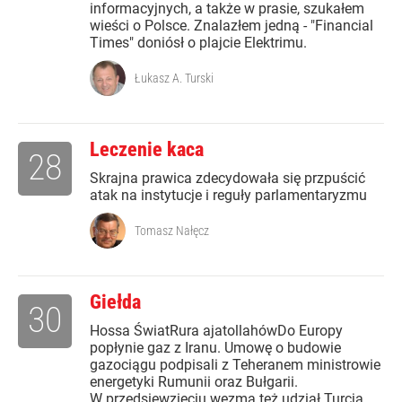
informacyjnych, a także w prasie, szukałem
wieści o Polsce. Znalazłem jedną - "Financial
Times" doniósł o plajcie Elektrimu.
Łukasz A. Turski
Leczenie kaca
28
Skrajna prawica zdecydowała się przpuścić
atak na instytucje i reguły parlamentaryzmu
Tomasz Nałęcz
Giełda
30
Hossa ŚwiatRura ajatollahówDo Europy
popłynie gaz z Iranu. Umowę o budowie
gazociągu podpisali z Teheranem ministrowie
energetyki Rumunii oraz Bułgarii.
W przedsięwzięciu wezmą też udział Turcja,