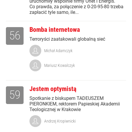
uruchomiły wspólnie firmy Onet i Energis.
Co prawda, za połączenie z 0-20-95-80 trzeba
zapłacić tyle samo, ile...
Bomba internetowa
56
Terroryści zaatakowali globalną sieć
Michał Adamczyk
Mariusz Kowalczyk
Jestem optymistą
59
Spotkanie z biskupem TADEUSZEM
PIERONKIEM, rektorem Papieskiej Akademii
Teologicznej w Krakowie
Andrzej Kropiwnicki