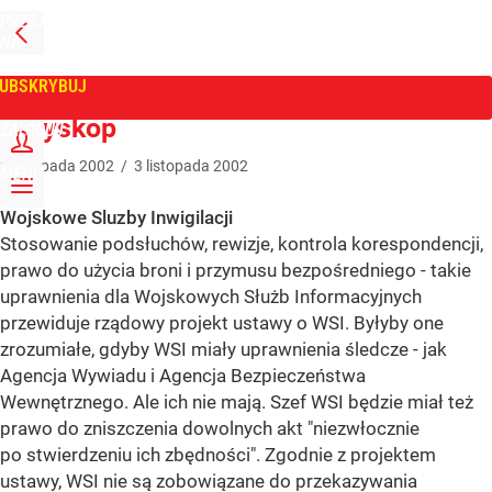
PRZEJDŹ
NA
WPROST
STRONĘ
GŁÓWNĄ
UBSKRYBUJ
Tygodnik Wprost
Peryskop
ZALOGUJ
3
listopada
2002
/
3
listopada
2002
MENU
Wojskowe Sluzby Inwigilacji
Stosowanie podsłuchów, rewizje, kontrola korespondencji,
prawo do użycia broni i przymusu bezpośredniego - takie
uprawnienia dla Wojskowych Służb Informacyjnych
przewiduje rządowy projekt ustawy o WSI. Byłyby one
zrozumiałe, gdyby WSI miały uprawnienia śledcze - jak
Agencja Wywiadu i Agencja Bezpieczeństwa
Wewnętrznego. Ale ich nie mają. Szef WSI będzie miał też
prawo do zniszczenia dowolnych akt "niezwłocznie
po stwierdzeniu ich zbędności". Zgodnie z projektem
ustawy, WSI nie są zobowiązane do przekazywania