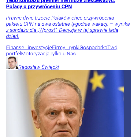
Tego sondażu premier nie może zlekceważyć.
Polacy o przywróceniu CPN
Prawie dwie trzecie Polaków chce przywrócenia
pakietu CPN na dwa ostatnie tygodnie wakacji – wynika
z sondażu dla „Wprost”. Decyzja w tej sprawie lada
dzień.
Finanse i inwestycje
Firmy i rynki
Gospodarka
Twój
portfel
Motoryzacja
Tylko u Nas
Radosław
Święcki