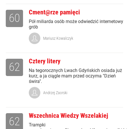
Cment@rze pamięci
60
Pół miliarda osób może odwiedzić internetowy
grób
Mariusz Kowalczyk
Cztery litery
62
Na tegorocznych Lwach Gdyńskich osiada już
kurz, a ja ciągle mam przed oczyma "Dzień
świra".
Andrzej Zaorski
Wszechnica Wiedzy Wszelakiej
62
Trampki