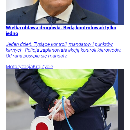
Wielka obława drogówki. Będą kontrolować tylko
jedno
Jeden dzień. Tysiące kontroli, mandatów i punktów
karnych. Policja zaplanowała akcję kontroli kierowców.
Od rana posypią się mandaty.
Motoryzacja
Kraj
Życie