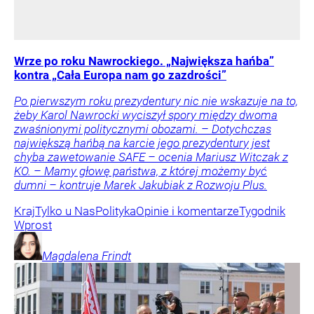
Wrze po roku Nawrockiego. „Największa hańba”
kontra „Cała Europa nam go zazdrości”
Po pierwszym roku prezydentury nic nie wskazuje na to,
żeby Karol Nawrocki wyciszył spory między dwoma
zwaśnionymi politycznymi obozami. – Dotychczas
największą hańbą na karcie jego prezydentury jest
chyba zawetowanie SAFE – ocenia Mariusz Witczak z
KO. – Mamy głowę państwa, z której możemy być
dumni – kontruje Marek Jakubiak z Rozwoju Plus.
Kraj
Tylko u Nas
Polityka
Opinie i komentarze
Tygodnik
Wprost
Magdalena
Frindt