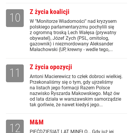
Z życia koalicji
10
W "Monitorze Wiadomości" nad kryzysem
polskiego parlamentaryzmu pochylili się
z ogromną troską Lech Wałęsa (prywatny
obywatel), Józef Zych (PSL, ornitolog,
gazownik) i niezmordowany Aleksander
Małachowski (UP, krewny - wedle tego,...
Z życia opozycji
11
Antoni Macierewicz to człek dobroci wielkiej.
Przekonaliśmy się o tym, gdy ujrzeliśmy
na listach jego formacji Razem Polsce
nazwisko Ryszarda Makowskiego. Mąż ów
od lata działa w warszawskim samorządzie
tak gorliwie, że nawet kiedyś jego...
M&M
12
PIĘĆDZIESIĄT LAT MINĘŁO... Gdy już jej