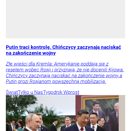
Putin traci kontrolę. Chińczycy zaczynają naciskać
na zakończenie wojny
Złe wieści dla Kremla: Amerykanie poddają się z
resetem wobec Rosji i przyznają, że nie docenili Kijowa.
Chińczycy zaczynają naciskać na zakończenie wojny a
Putin grozi Rosjanom powszechną mobilizacją.
Świat
Tylko u Nas
Tygodnik Wprost