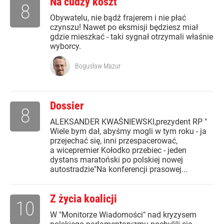
Na cudzy koszt
8
Obywatelu, nie bądź frajerem i nie płać
czynszu! Nawet po eksmisji będziesz miał
gdzie mieszkać - taki sygnał otrzymali właśnie
wyborcy.
Bogusław Mazur
Dossier
8
ALEKSANDER KWAŚNIEWSKI,prezydent RP "
Wiele bym dał, abyśmy mogli w tym roku - ja
przejechać się, inni przespacerować,
a wicepremier Kołodko przebiec - jeden
dystans maratoński po polskiej nowej
autostradzie"Na konferencji prasowej...
Z życia koalicji
10
W "Monitorze Wiadomości" nad kryzysem