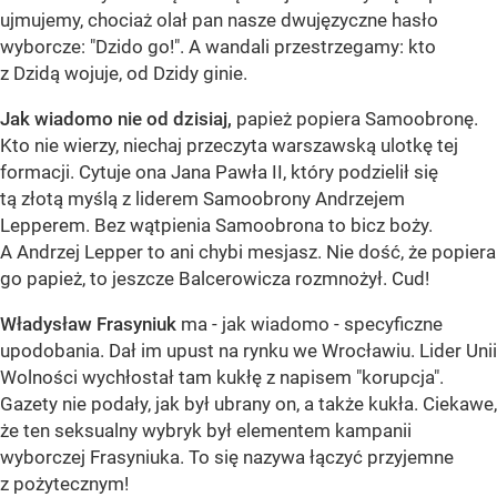
ujmujemy, chociaż olał pan nasze dwujęzyczne hasło
wyborcze: "Dzido go!". A wandali przestrzegamy: kto
z Dzidą wojuje, od Dzidy ginie.
Jak wiadomo nie od dzisiaj,
papież popiera Samoobronę.
Kto nie wierzy, niechaj przeczyta warszawską ulotkę tej
formacji. Cytuje ona Jana Pawła II, który podzielił się
tą złotą myślą z liderem Samoobrony Andrzejem
Lepperem. Bez wątpienia Samoobrona to bicz boży.
A Andrzej Lepper to ani chybi mesjasz. Nie dość, że popiera
go papież, to jeszcze Balcerowicza rozmnożył. Cud!
Władysław Frasyniuk
ma - jak wiadomo - specyficzne
upodobania. Dał im upust na rynku we Wrocławiu. Lider Unii
Wolności wychłostał tam kukłę z napisem "korupcja".
Gazety nie podały, jak był ubrany on, a także kukła. Ciekawe,
że ten seksualny wybryk był elementem kampanii
wyborczej Frasyniuka. To się nazywa łączyć przyjemne
z pożytecznym!