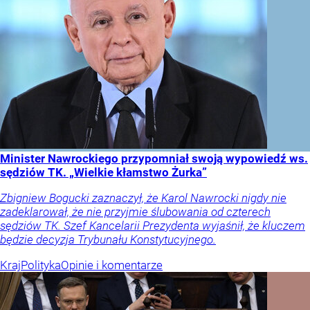
Minister Nawrockiego przypomniał swoją wypowiedź ws.
sędziów TK. „Wielkie kłamstwo Żurka”
Zbigniew Bogucki zaznaczył, że Karol Nawrocki nigdy nie
zadeklarował, że nie przyjmie ślubowania od czterech
sędziów TK. Szef Kancelarii Prezydenta wyjaśnił, że kluczem
będzie decyzja Trybunału Konstytucyjnego.
Kraj
Polityka
Opinie i komentarze