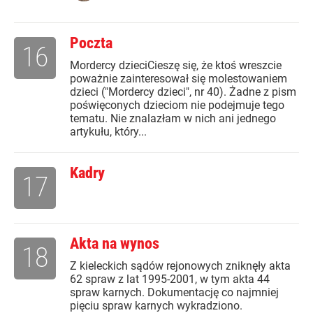
Poczta
16
Mordercy dzieciCieszę się, że ktoś wreszcie
poważnie zainteresował się molestowaniem
dzieci ("Mordercy dzieci", nr 40). Żadne z pism
poświęconych dzieciom nie podejmuje tego
tematu. Nie znalazłam w nich ani jednego
artykułu, który...
Kadry
17
Akta na wynos
18
Z kieleckich sądów rejonowych zniknęły akta
62 spraw z lat 1995-2001, w tym akta 44
spraw karnych. Dokumentację co najmniej
pięciu spraw karnych wykradziono.