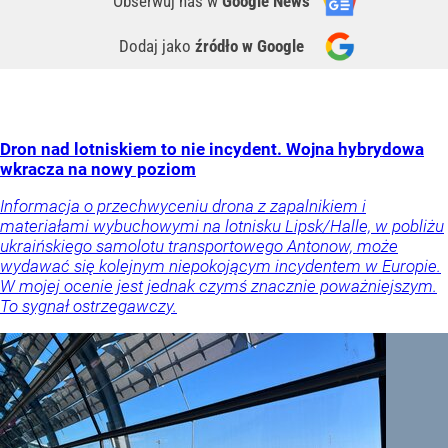
Obserwuj nas
w
Google News
Dodaj jako
źródło w Google
Dron nad lotniskiem to nie incydent. Wojna hybrydowa
wkracza na nowy poziom
Informacja o przechwyceniu drona z zapalnikiem i
materiałami wybuchowymi na lotnisku Lipsk/Halle, w pobliżu
ukraińskiego samolotu transportowego Antonow, może
wydawać się kolejnym niepokojącym incydentem w Europie.
W mojej ocenie jest jednak czymś znacznie poważniejszym.
To sygnał ostrzegawczy.