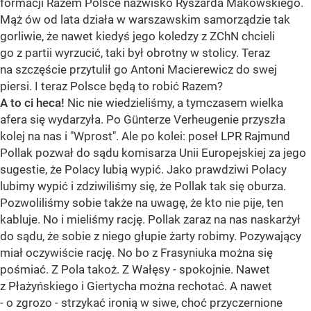
formacji Razem Polsce nazwisko Ryszarda Makowskiego.
Mąż ów od lata działa w warszawskim samorządzie tak
gorliwie, że nawet kiedyś jego koledzy z ZChN chcieli
go z partii wyrzucić, taki był obrotny w stolicy. Teraz
na szczęście przytulił go Antoni Macierewicz do swej
piersi. I teraz Polsce będą to robić Razem?
A to ci heca!
Nic nie wiedzieliśmy, a tymczasem wielka
afera się wydarzyła. Po Günterze Verheugenie przyszła
kolej na nas i "Wprost". Ale po kolei: poseł LPR Rajmund
Pollak pozwał do sądu komisarza Unii Europejskiej za jego
sugestie, że Polacy lubią wypić. Jako prawdziwi Polacy
lubimy wypić i zdziwiliśmy się, że Pollak tak się oburza.
Pozwoliliśmy sobie także na uwagę, że kto nie pije, ten
kabluje. No i mieliśmy rację. Pollak zaraz na nas naskarżył
do sądu, że sobie z niego głupie żarty robimy. Pozywający
miał oczywiście rację. No bo z Frasyniuka można się
pośmiać. Z Pola takoż. Z Wałęsy - spokojnie. Nawet
z Płażyńskiego i Giertycha można rechotać. A nawet
- o zgrozo - strzykać ironią w siwe, choć przyczernione