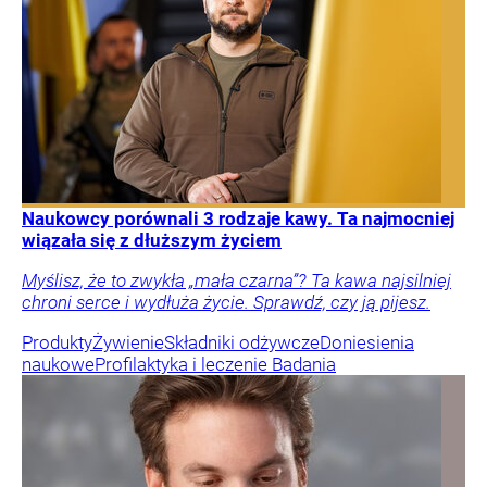
Naukowcy porównali 3 rodzaje kawy. Ta najmocniej
wiązała się z dłuższym życiem
Myślisz, że to zwykła „mała czarna”? Ta kawa najsilniej
chroni serce i wydłuża życie. Sprawdź, czy ją pijesz.
Produkty
Żywienie
Składniki odżywcze
Doniesienia
naukowe
Profilaktyka i leczenie
Badania