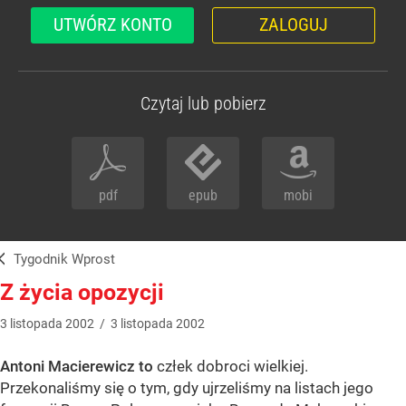
UTWÓRZ KONTO
ZALOGUJ
Czytaj lub pobierz
pdf
epub
mobi
Tygodnik Wprost
Z życia opozycji
3
listopada
2002
/
3
listopada
2002
Antoni Macierewicz to
człek dobroci wielkiej.
Przekonaliśmy się o tym, gdy ujrzeliśmy na listach jego