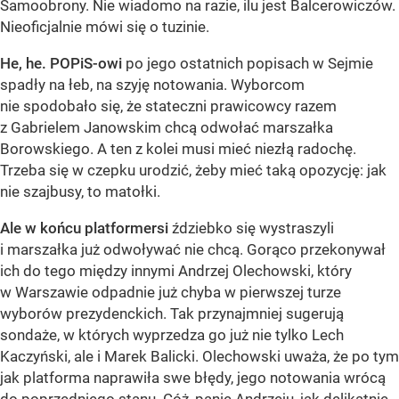
Samoobrony. Nie wiadomo na razie, ilu jest Balcerowiczów.
Nieoficjalnie mówi się o tuzinie.
He, he. POPiS-owi
po jego ostatnich popisach w Sejmie
spadły na łeb, na szyję notowania. Wyborcom
nie spodobało się, że stateczni prawicowcy razem
z Gabrielem Janowskim chcą odwołać marszałka
Borowskiego. A ten z kolei musi mieć niezłą radochę.
Trzeba się w czepku urodzić, żeby mieć taką opozycję: jak
nie szajbusy, to matołki.
Ale w końcu platformersi
ździebko się wystraszyli
i marszałka już odwoływać nie chcą. Gorąco przekonywał
ich do tego między innymi Andrzej Olechowski, który
w Warszawie odpadnie już chyba w pierwszej turze
wyborów prezydenckich. Tak przynajmniej sugerują
sondaże, w których wyprzedza go już nie tylko Lech
Kaczyński, ale i Marek Balicki. Olechowski uważa, że po tym
jak platforma naprawiła swe błędy, jego notowania wrócą