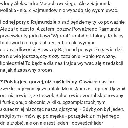
włosy Aleksandra Małachowskiego. Ale z Rajmunda
Pollaka - nie. Z Rajmundów nie wypada się wyśmiewać.
I od tej pory o Rajmundzie
pisać będziemy tylko poważnie.
Ale za to często. A zatem: pozew Poważnego Rajmunda
przeciwko tygodnikowi "Wprost" został oddalony. Kolejny
to dowód na to, jak chory jest polski wymiar
sprawiedliwości. Poważny Rajmund po wyroku stwierdził,
że nie wie jeszcze, czy złoży zażalenie. Panie Poważny,
koniecznie! To będzie dla nas frajda wyrwać się z redakcji
na jakiś zabawny proces.
Z Polską jest gorzej, niż myśleliśmy
. Oświecił nas, jak
zwykle, najsłynniejszy polski Mulat Andrzej Lepper. Ujawnił
on mianowicie, że Leszek Balcerowicz został sklonowany
i funkcjonuje obecnie w kilku egzemplarzach, tym
skuteczniej niszcząc naszą ojczyznę. - Gdyby on był jeden,
mógłbym - mówiąc po męsku - porządek z nim jednego
dnia zrobić, ale on nie jest jeden - obwieścił lider