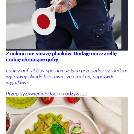
Z cukinii nie smażę placków. Dodaję mozzarellę
i robię chrupiące gofry
Lubisz gofry? Gdy spróbujesz tych przepadniesz. Jeden
wytrawny składnik sprawia, że smakują naprawdę
wyjątkowo.
Przepisy
Żywienie
Składniki odżywcze