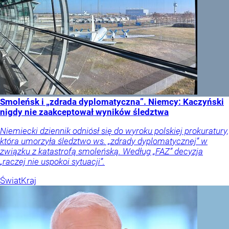
Smoleńsk i „zdrada dyplomatyczna”. Niemcy: Kaczyński
nigdy nie zaakceptował wyników śledztwa
Niemiecki dziennik odniósł się do wyroku polskiej prokuratury,
która umorzyła śledztwo ws. „zdrady dyplomatycznej” w
związku z katastrofą smoleńską. Według „FAZ” decyzja
„raczej nie uspokoi sytuacji”.
Świat
Kraj