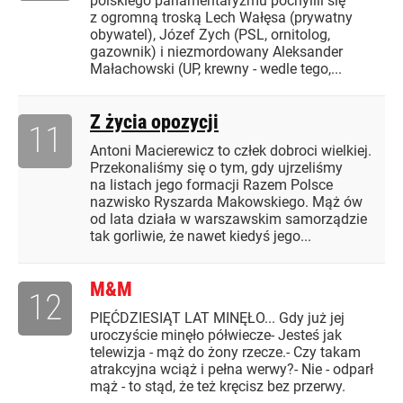
polskiego parlamentaryzmu pochylili się
z ogromną troską Lech Wałęsa (prywatny
obywatel), Józef Zych (PSL, ornitolog,
gazownik) i niezmordowany Aleksander
Małachowski (UP, krewny - wedle tego,...
Z życia opozycji
11
Antoni Macierewicz to człek dobroci wielkiej.
Przekonaliśmy się o tym, gdy ujrzeliśmy
na listach jego formacji Razem Polsce
nazwisko Ryszarda Makowskiego. Mąż ów
od lata działa w warszawskim samorządzie
tak gorliwie, że nawet kiedyś jego...
M&M
12
PIĘĆDZIESIĄT LAT MINĘŁO... Gdy już jej
uroczyście minęło półwiecze- Jesteś jak
telewizja - mąż do żony rzecze.- Czy takam
atrakcyjna wciąż i pełna werwy?- Nie - odparł
mąż - to stąd, że też kręcisz bez przerwy.