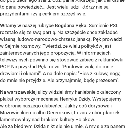
do poprzedniego stanu. Cóż, panie Andrzeju, jak delikatnie
to panu powiedzieć... Jest wielu ludzi, którzy nie są
prezydentami i żyją całkiem szczęśliwie.
Witamy w naszej rubryce Bogdana Pęka.
Sumienie PSL
rozstało się ze swą partią. Na szczęście chce zakładać
własną: ludowo-narodowo-chrześcijańską. Pęk prowadzi
w Sejmie rozmowy. Twierdzi, że wielu polityków jest
zainteresowanych jego propozycją. W informacjach
telewizyjnych powinno się stosować zabieg z reklamówki
POP. Na przykład Pęk mówi: "Posłowie walą do mnie
drzwiami i oknami". A na dole napis: "Pies z kulawą nogą
do mnie nie przyjdzie. Ale przynajmniej będę prezesem".
Na warszawskiej ulicy
widzieliśmy haniebnie okaleczony
plakat wyborczy mecenasa Henryka Dzidy. Występujemy
w obronie naszego ulubieńca. Jakby coś dorysowali
Mazowieckiemu albo Geremkowi, to zaraz chór płaczek
lamentowałby nad brakiem kultury Polaków.
Ale za biednym Dzidą nikt się nie ujmie. A my się za panem