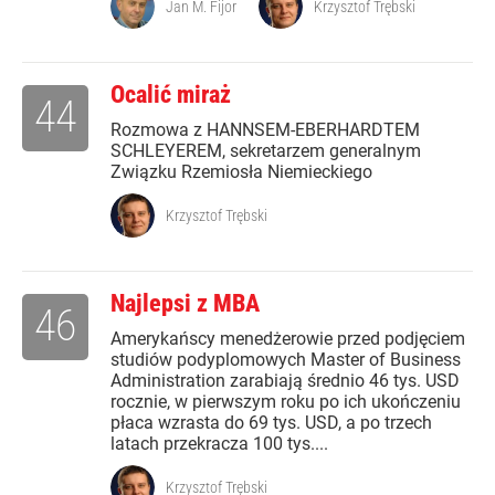
Jan M. Fijor
Krzysztof Trębski
Ocalić miraż
44
Rozmowa z HANNSEM-EBERHARDTEM
SCHLEYEREM, sekretarzem generalnym
Związku Rzemiosła Niemieckiego
Krzysztof Trębski
Najlepsi z MBA
46
Amerykańscy menedżerowie przed podjęciem
studiów podyplomowych Master of Business
Administration zarabiają średnio 46 tys. USD
rocznie, w pierwszym roku po ich ukończeniu
płaca wzrasta do 69 tys. USD, a po trzech
latach przekracza 100 tys....
Krzysztof Trębski