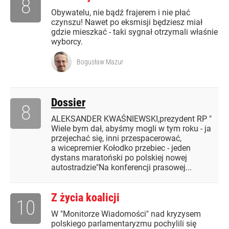
8
Obywatelu, nie bądź frajerem i nie płać
czynszu! Nawet po eksmisji będziesz miał
gdzie mieszkać - taki sygnał otrzymali właśnie
wyborcy.
Bogusław Mazur
Dossier
8
ALEKSANDER KWAŚNIEWSKI,prezydent RP "
Wiele bym dał, abyśmy mogli w tym roku - ja
przejechać się, inni przespacerować,
a wicepremier Kołodko przebiec - jeden
dystans maratoński po polskiej nowej
autostradzie"Na konferencji prasowej...
Z życia koalicji
10
W "Monitorze Wiadomości" nad kryzysem
polskiego parlamentaryzmu pochylili się