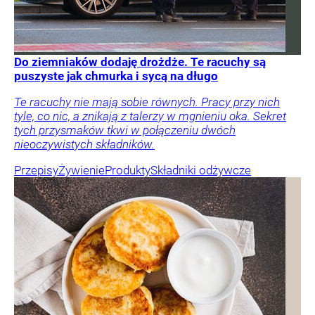
Do ziemniaków dodaję drożdże. Te racuchy są
puszyste jak chmurka i sycą na długo
Te racuchy nie mają sobie równych. Pracy przy nich
tyle, co nic, a znikają z talerzy w mgnieniu oka. Sekret
tych przysmaków tkwi w połączeniu dwóch
nieoczywistych składników.
Przepisy
Żywienie
Produkty
Składniki odżywcze