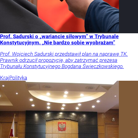
Prof. Sadurski o „wariancie siłowym” w Trybunale
Konstytucyjnym. „Nie bardzo sobie wyobrażam”
Prof. Wojciech Sadurski przedstawił plan na naprawę TK.
Prawnik odrzucił propozycję, aby zatrzymać prezesa
Trybunału Konstytucyjnego Bogdana Święczkowskiego.
Kraj
Polityka