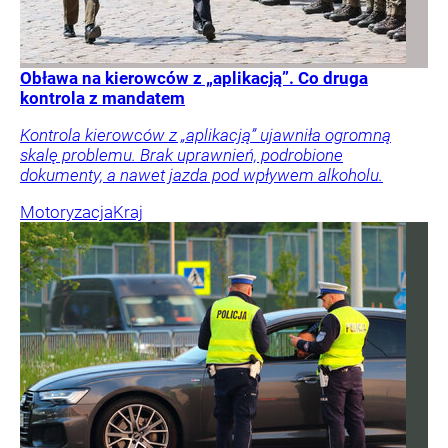
Obława na kierowców z „aplikacją”. Co druga
kontrola z mandatem
Kontrola kierowców z „aplikacją” ujawniła ogromną
skalę problemu. Brak uprawnień, podrobione
dokumenty, a nawet jazda pod wpływem alkoholu.
Motoryzacja
Kraj