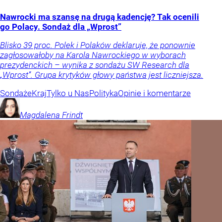
Nawrocki ma szansę na drugą kadencję? Tak ocenili
go Polacy. Sondaż dla „Wprost”
Blisko 39 proc. Polek i Polaków deklaruje, że ponownie
zagłosowałoby na Karola Nawrockiego w wyborach
prezydenckich – wynika z sondażu SW Research dla
„Wprost”. Grupa krytyków głowy państwa jest liczniejsza.
Sondaże
Kraj
Tylko u Nas
Polityka
Opinie i komentarze
Magdalena
Frindt