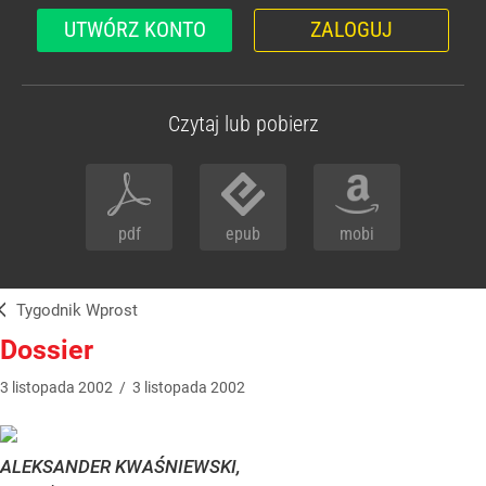
UTWÓRZ KONTO
ZALOGUJ
Czytaj lub pobierz
pdf
epub
mobi
Tygodnik Wprost
Dossier
3
listopada
2002
/
3
listopada
2002
ALEKSANDER KWAŚNIEWSKI,