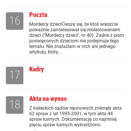
Poczta
16
Mordercy dzieciCieszę się, że ktoś wreszcie
poważnie zainteresował się molestowaniem
dzieci ("Mordercy dzieci", nr 40). Żadne z pism
poświęconych dzieciom nie podejmuje tego
tematu. Nie znalazłam w nich ani jednego
artykułu, który...
Kadry
17
Akta na wynos
18
Z kieleckich sądów rejonowych zniknęły akta
62 spraw z lat 1995-2001, w tym akta 44
spraw karnych. Dokumentację co najmniej
pięciu spraw karnych wykradziono.