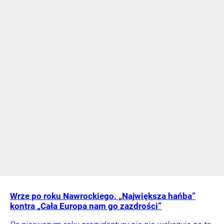
Wrze po roku Nawrockiego. „Największa hańba”
kontra „Cała Europa nam go zazdrości”