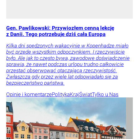
Gen. Pawlikowski: Przywiozłem cenną lekcję
z Danii. Tego potrzebuje dziś cała Europa
Kilka dni spędzonych wakacyjnie w Kopenhadze miało
być przede wszystkim odpoczynkiem. I rzeczywiście
było. Ale jak to często bywa, zawodowe doświadczenie
sprawia, że nawet podczas urlopu trudno całkowicie
przestać obserwować otaczającą rzeczywistość.
Zwłaszcza gdy przez wiele lat odpowiadało się za
bezpieczeństwo państwa.
Opinie i komentarze
Polityka
Kraj
Świat
Tylko u Nas