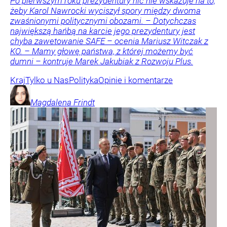
Po pierwszym roku prezydentury nic nie wskazuje na to,
żeby Karol Nawrocki wyciszył spory między dwoma
zwaśnionymi politycznymi obozami. – Dotychczas
największą hańbą na karcie jego prezydentury jest
chyba zawetowanie SAFE – ocenia Mariusz Witczak z
KO. – Mamy głowę państwa, z której możemy być
dumni – kontruje Marek Jakubiak z Rozwoju Plus.
Kraj
Tylko u Nas
Polityka
Opinie i komentarze
Magdalena
Frindt