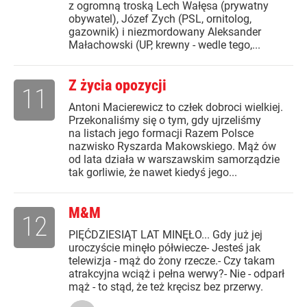
z ogromną troską Lech Wałęsa (prywatny
obywatel), Józef Zych (PSL, ornitolog,
gazownik) i niezmordowany Aleksander
Małachowski (UP, krewny - wedle tego,...
Z życia opozycji
11
Antoni Macierewicz to człek dobroci wielkiej.
Przekonaliśmy się o tym, gdy ujrzeliśmy
na listach jego formacji Razem Polsce
nazwisko Ryszarda Makowskiego. Mąż ów
od lata działa w warszawskim samorządzie
tak gorliwie, że nawet kiedyś jego...
M&M
12
PIĘĆDZIESIĄT LAT MINĘŁO... Gdy już jej
uroczyście minęło półwiecze- Jesteś jak
telewizja - mąż do żony rzecze.- Czy takam
atrakcyjna wciąż i pełna werwy?- Nie - odparł
mąż - to stąd, że też kręcisz bez przerwy.