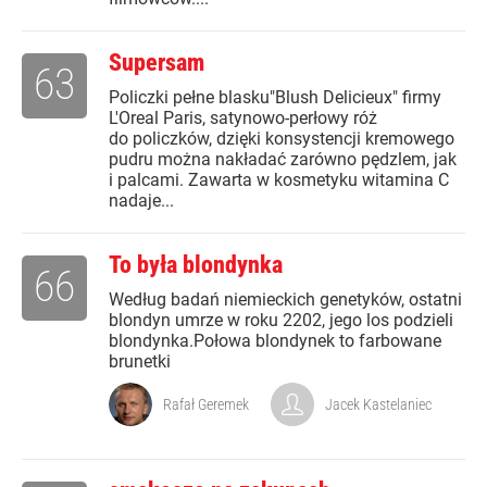
Supersam
63
Policzki pełne blasku"Blush Delicieux" firmy
L'Oreal Paris, satynowo-perłowy róż
do policzków, dzięki konsystencji kremowego
pudru można nakładać zarówno pędzlem, jak
i palcami. Zawarta w kosmetyku witamina C
nadaje...
To była blondynka
66
Według badań niemieckich genetyków, ostatni
blondyn umrze w roku 2202, jego los podzieli
blondynka.Połowa blondynek to farbowane
brunetki
Rafał Geremek
Jacek Kastelaniec