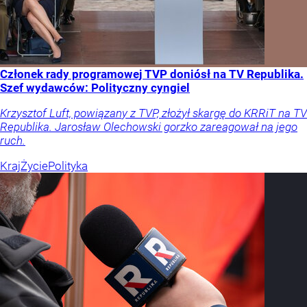
Członek rady programowej TVP doniósł na TV Republika.
Szef wydawców: Polityczny cyngiel
Krzysztof Luft, powiązany z TVP, złożył skargę do KRRiT na TV
Republika. Jarosław Olechowski gorzko zareagował na jego
ruch.
Kraj
Życie
Polityka