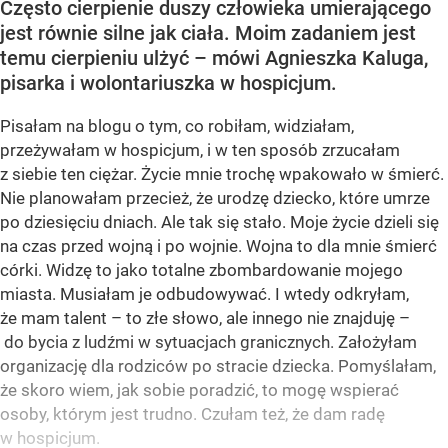
Często cierpienie duszy człowieka umierającego
jest równie silne jak ciała. Moim zadaniem jest
temu cierpieniu ulżyć – mówi Agnieszka Kaluga,
pisarka i wolontariuszka w hospicjum.
Pisałam na blogu o tym, co robiłam, widziałam,
przeżywałam w hospicjum, i w ten sposób zrzucałam
z siebie ten ciężar. Życie mnie trochę wpakowało w śmierć.
Nie planowałam przecież, że urodzę dziecko, które umrze
po dziesięciu dniach. Ale tak się stało. Moje życie dzieli się
na czas przed wojną i po wojnie. Wojna to dla mnie śmierć
córki. Widzę to jako totalne zbombardowanie mojego
miasta. Musiałam je odbudowywać. I wtedy odkryłam,
że mam talent – to złe słowo, ale innego nie znajduję –
do bycia z ludźmi w sytuacjach granicznych. Założyłam
organizację dla rodziców po stracie dziecka. Pomyślałam,
że skoro wiem, jak sobie poradzić, to mogę wspierać
osoby, którym jest trudno. Czułam też, że dam radę
w hospicjum.