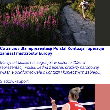
Co za cios dla reprezentacji Polski! Kontuzja i operacja
zamiast mistrzostw Europy
Martyna Łukasik nie zagra już w sezonie 2026 w
reprezentacji Polski. Jedna z liderek drużyny narodowej
właśnie poinformowała o kontuzji i koniecznym zabiegu.
Siatkówka
Sport