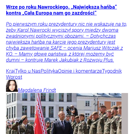
Wrze po roku Nawrockiego. „Największa hańba”
kontra „Cała Europa nam go zazdrości”
Po pierwszym roku prezydentury nic nie wskazuje na to,
żeby Karol Nawrocki wyciszył spory między dwoma
zwaśnionymi politycznymi obozami. – Dotychczas
największą hańbą na karcie jego prezydentury jest
chyba zawetowanie SAFE – ocenia Mariusz Witczak z
KO. – Mamy głowę państwa, z której możemy być
dumni – kontruje Marek Jakubiak z Rozwoju Plus.
Kraj
Tylko u Nas
Polityka
Opinie i komentarze
Tygodnik
Wprost
Magdalena
Frindt