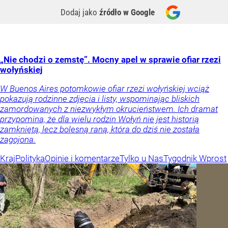
Dodaj jako
źródło w Google
„Nie chodzi o zemstę”. Mocny apel w sprawie ofiar rzezi
wołyńskiej
W Buenos Aires potomkowie ofiar rzezi wołyńskiej wciąż
pokazują rodzinne zdjęcia i listy, wspominając bliskich
zamordowanych z niezwykłym okrucieństwem. Ich dramat
przypomina, że dla wielu rodzin Wołyń nie jest historią
zamkniętą, lecz bolesną raną, która do dziś nie została
zagojona.
Kraj
Polityka
Opinie i komentarze
Tylko u Nas
Tygodnik Wprost