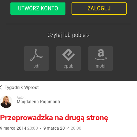
UTWÓRZ KONTO
ZALOGUJ
Czytaj lub pobierz
pdf
epub
mobi
Tygodnik Wprost
Autor:
Magdalena Rigamonti
Przeprowadzka na drugą stronę
9
marca
2014
20:00
/
9
marca
2014
20:00