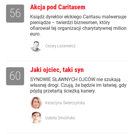
Akcja pod Caritasem
56
Ksiądz dyrektor ełckiego Caritasu malwersuje
pieniądze – twierdzi biznesmen, który
ofiarował tej organizacji charytatywnej milion
euro.
Cezary Łazarewicz
Jaki ojciec, taki syn
60
SYNOWIE SŁAWNYCH OJCÓW nie szukają
własnej drogi. Czują, że będzie im łatwiej, gdy
pójdą przetartą ścieżką kariery.
Katarzyna Świerczyńska
Izabela Smolińska