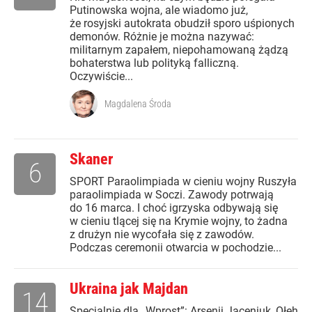
Putinowska wojna, ale wiadomo już,
że rosyjski autokrata obudził sporo uśpionych
demonów. Różnie je można nazywać:
militarnym zapałem, niepohamowaną żądzą
bohaterstwa lub polityką falliczną.
Oczywiście...
Magdalena Środa
Skaner
6
SPORT Paraolimpiada w cieniu wojny Ruszyła
paraolimpiada w Soczi. Zawody potrwają
do 16 marca. I choć igrzyska odbywają się
w cieniu tlącej się na Krymie wojny, to żadna
z drużyn nie wycofała się z zawodów.
Podczas ceremonii otwarcia w pochodzie...
Ukraina jak Majdan
14
Specjalnie dla „Wprost”: Arsenij Jaceniuk, Ołeh