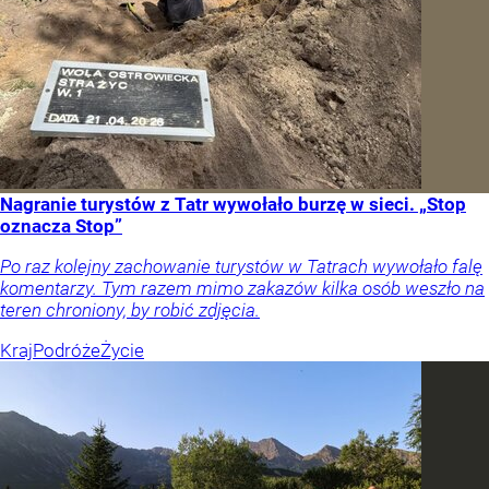
Nagranie turystów z Tatr wywołało burzę w sieci. „Stop
oznacza Stop”
Po raz kolejny zachowanie turystów w Tatrach wywołało falę
komentarzy. Tym razem mimo zakazów kilka osób weszło na
teren chroniony, by robić zdjęcia.
Kraj
Podróże
Życie