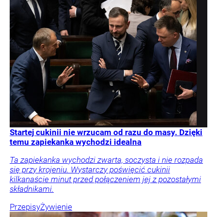
Startej cukinii nie wrzucam od razu do masy. Dzięki
temu zapiekanka wychodzi idealna
Ta zapiekanka wychodzi zwarta, soczysta i nie rozpada
się przy krojeniu. Wystarczy poświęcić cukinii
kilkanaście minut przed połączeniem jej z pozostałymi
składnikami.
Przepisy
Żywienie