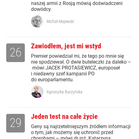
naszej armii z Rosją mówią doświadczeni
dowódcy.
Michał Majewski
Zawiodłem, jest mi wstyd
26
Premier powiedział mi, że tego po mnie się
nie spodziewał. O dwie buteleczki za daleko –
mówi JACEK PROTASIEWICZ, europoseł
i niedawny szef kampanii PO
do europarlamentu.
Agnieszka Burzyńska
Jeden test na całe życie
29
Geny są najrzetelniejszym źródłem informacji
o tym, jak możemy się uchronić przed
chorobami – mówi dr inż. Katarzyna