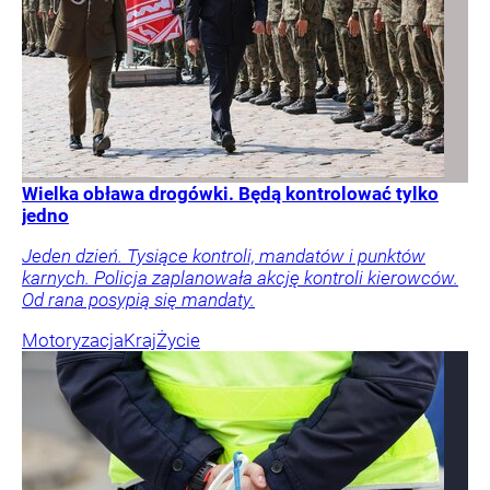
Wielka obława drogówki. Będą kontrolować tylko
jedno
Jeden dzień. Tysiące kontroli, mandatów i punktów
karnych. Policja zaplanowała akcję kontroli kierowców.
Od rana posypią się mandaty.
Motoryzacja
Kraj
Życie