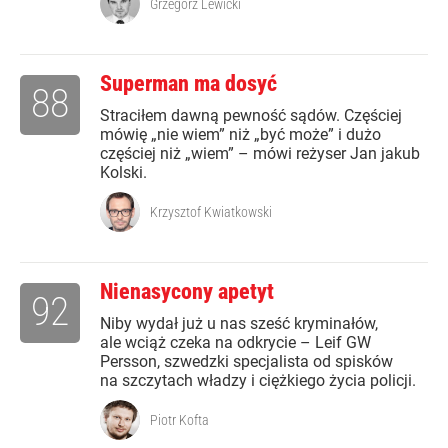
Grzegorz Lewicki
Superman ma dosyć
88
Straciłem dawną pewność sądów. Częściej
mówię „nie wiem” niż „być może” i dużo
częściej niż „wiem” – mówi reżyser Jan jakub
Kolski.
Krzysztof Kwiatkowski
Nienasycony apetyt
92
Niby wydał już u nas sześć kryminałów,
ale wciąż czeka na odkrycie – Leif GW
Persson, szwedzki specjalista od spisków
na szczytach władzy i ciężkiego życia policji.
Piotr Kofta