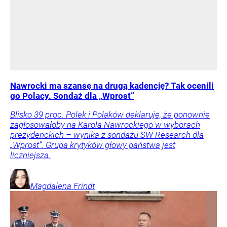
Nawrocki ma szansę na drugą kadencję? Tak ocenili
go Polacy. Sondaż dla „Wprost”
Blisko 39 proc. Polek i Polaków deklaruje, że ponownie
zagłosowałoby na Karola Nawrockiego w wyborach
prezydenckich – wynika z sondażu SW Research dla
„Wprost”. Grupa krytyków głowy państwa jest
liczniejsza.
Magdalena
Frindt