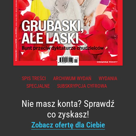
SPIS TREŚCI
ARCHIWUM WYDAŃ
WYDANIA
SPECJALNE
SUBSKRYPCJA CYFROWA
Nie masz konta? Sprawdź
co zyskasz!
Zobacz ofertę dla Ciebie