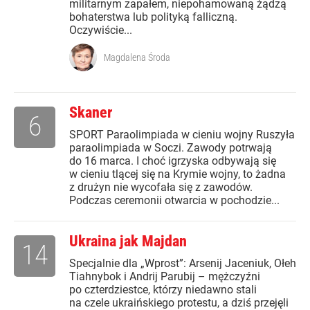
militarnym zapałem, niepohamowaną żądzą
bohaterstwa lub polityką falliczną.
Oczywiście...
Magdalena Środa
Skaner
6
SPORT Paraolimpiada w cieniu wojny Ruszyła
paraolimpiada w Soczi. Zawody potrwają
do 16 marca. I choć igrzyska odbywają się
w cieniu tlącej się na Krymie wojny, to żadna
z drużyn nie wycofała się z zawodów.
Podczas ceremonii otwarcia w pochodzie...
Ukraina jak Majdan
14
Specjalnie dla „Wprost”: Arsenij Jaceniuk, Ołeh
Tiahnybok i Andrij Parubij – mężczyźni
po czterdziestce, którzy niedawno stali
na czele ukraińskiego protestu, a dziś przejęli