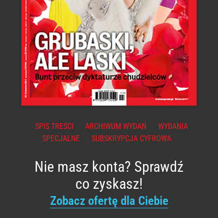
SPIS TREŚCI
ARCHIWUM WYDAŃ
WYDANIA
SPECJALNE
SUBSKRYPCJA CYFROWA
Nie masz konta? Sprawdź
co zyskasz!
Zobacz ofertę dla Ciebie