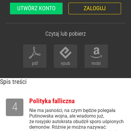
UTWÓRZ KONTO
ZALOGUJ
Czytaj lub pobierz
pdf
epub
mobi
Spis treści
Polityka falliczna
4
Nie ma jasności, na czym będzie polegała
Putinowska wojna, ale wiadomo już,
że rosyjski autokrata obudził sporo uśpionych
demonów. Różnie je można nazywać: