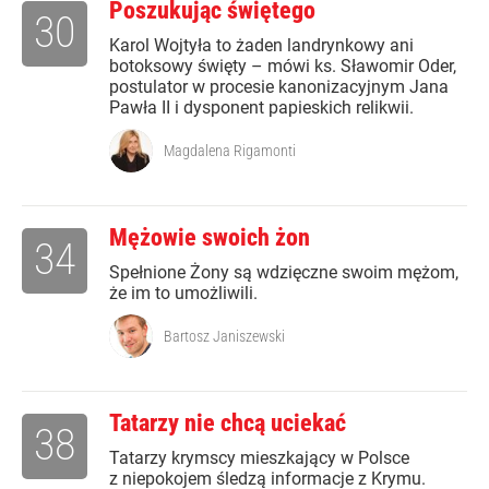
Poszukując świętego
30
Karol Wojtyła to żaden landrynkowy ani
botoksowy święty – mówi ks. Sławomir Oder,
postulator w procesie kanonizacyjnym Jana
Pawła II i dysponent papieskich relikwii.
Magdalena Rigamonti
Mężowie swoich żon
34
Spełnione Żony są wdzięczne swoim mężom,
że im to umożliwili.
Bartosz Janiszewski
Tatarzy nie chcą uciekać
38
Tatarzy krymscy mieszkający w Polsce
z niepokojem śledzą informacje z Krymu.