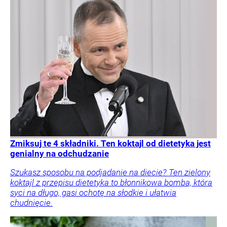
Zmiksuj te 4 składniki. Ten koktajl od dietetyka jest
genialny na odchudzanie
Szukasz sposobu na podjadanie na diecie? Ten zielony
koktajl z przepisu dietetyka to błonnikowa bomba, która
syci na długo, gasi ochotę na słodkie i ułatwia
chudnięcie.