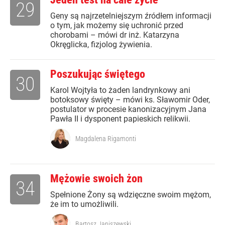
29
Geny są najrzetelniejszym źródłem informacji
o tym, jak możemy się uchronić przed
chorobami – mówi dr inż. Katarzyna
Okręglicka, fizjolog żywienia.
Poszukując świętego
30
Karol Wojtyła to żaden landrynkowy ani
botoksowy święty – mówi ks. Sławomir Oder,
postulator w procesie kanonizacyjnym Jana
Pawła II i dysponent papieskich relikwii.
Magdalena Rigamonti
Mężowie swoich żon
34
Spełnione Żony są wdzięczne swoim mężom,
że im to umożliwili.
Bartosz Janiszewski