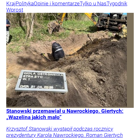
Kraj
Polityka
Opinie i komentarze
Tylko u Nas
Tygodnik
Wprost
Stanowski przemawiał u Nawrockiego. Giertych:
„Wazelina jakich mało”
Krzysztof Stanowski wystąpił podczas rocznicy
prezydentury Karola Nawrockiego. Roman Giertych