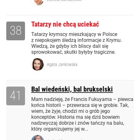
Tatarzy nie chcą uciekać
38
Tatarzy krymscy mieszkający w Polsce
z niepokojem śledzą informacje z Krymu.
Wiedzą, że gdyby ich bliscy dali się
sprowokować, skutki byłyby tragiczne.
Agata Jankowska
Bal wiedeński, bal brukselski
41
Mam nadzieję, że Francis Fukuyama – piewca
końca historii – przewraca się w grobie. Tak,
wiem, że żyje, chodzi mi o grób jego
konceptów. Historia ma się dziś bowiem
nadzwyczaj dobrze i znów tańczy na balu,
który organizujemy jej w...