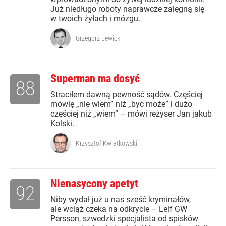
Już niedługo roboty naprawcze zalęgną się
w twoich żyłach i mózgu.
Grzegorz Lewicki
Superman ma dosyć
88
Straciłem dawną pewność sądów. Częściej
mówię „nie wiem” niż „być może” i dużo
częściej niż „wiem” – mówi reżyser Jan jakub
Kolski.
Krzysztof Kwiatkowski
Nienasycony apetyt
92
Niby wydał już u nas sześć kryminałów,
ale wciąż czeka na odkrycie – Leif GW
Persson, szwedzki specjalista od spisków