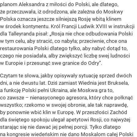
planom Aleksandra z miłości do Polski, ale dlatego,
że przeczuwała, iż odrodzona, ale zależna do Moskwy
Polska oznacza jeszcze silniejszą Rosję wbitą klinem
w środek kontynentu. Król Francji Ludwik XVIII w instrukcji
dla Talleyranda pisał: „Rosja nie chce odbudowania Polski
w tym celu, aby stracić, co nabyła; przeciwnie, chce ona
restaurowania Polski dlatego tylko, aby nabyć dotąd to,
czego nie posiadała, alby zwiększyć liczbę swej ludności
w Europie i przesunąć swe granice do Odry”.
Czytam te słowa, jakby opisywały sytuację sprzed dwóch
dni, a nie dwustu lat. Dziś zamiast Wiednia jest Bruksela,
a funkcję Polski pełni Ukraina, ale Moskwa gra to,
co zawsze – nienasyconego agresora, który chce połknąć
wszystko; rzekomo w swojej obronie, ale tak naprawdę,
by ponownie wbić klin w Europę. W przeszłości Zachód
dla świętego spokoju ulegał apetytowi Rosji, co najwyżej
starając się nie dawać jej pełnej porcji. Tylko dlatego
na kongresie wiedeńskim nie dano Moskalom całej Polski