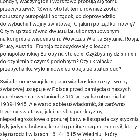
Londyn, Waszyngton i Warszawa próbują się temu
przeciwstawić. Równo sto lat temu również został
naruszony europejski porządek, co doprowadziło
do wybuchu I wojny światowej. O jakim porządku mówię?
O tym sprzed równo dwustu lat, ukonstytuowanym
na kongresie wiedeńskim. Wówczas Wielka Brytania, Rosja,
Prusy, Austria i Francja zadecydowały o losach
ponapoleońskiej Europy na stulecie. Czyżbyśmy dziś mieli
do czynienia z czymś podobnym? Czy ukraińska
przepychanka wyłoni nowe europejskie status quo?
Świadomość wagi kongresu wiedeńskiego czy I wojny
światowej ustępuje w Polsce przed pamięcią o naszych
narodowych powstaniach z XIX w. czy hekatombie lat
1939-1945. Ale warto sobie uświadomić, że zarówno
II wojna światowa, jak i polskie paroksyzmy
niepodległościowe o ponurej barwie listopada czy stycznia
były jedynie bolesną korektą politycznego układu sił, który
się narodził w latach 1814-1815 w Wiedniu i który