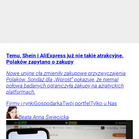
Temu, Shein i AliExpress już nie takie atrakcyjne.
Polaków zapytano o zakupy
Nowe unijne cła zmieniły zakupowe przyzwyczajenia
Polaków. Sondaż dla „Wprost” pokazuje, że niemal
połowa badanych ograniczyła zakupy na azjatyckich
platformach.
Firmy i rynki
Gospodarka
Twój portfel
Tylko u Nas
Beata Anna
Święcicka