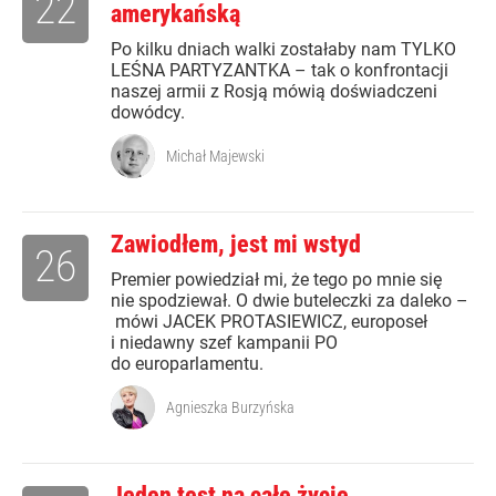
22
amerykańską
Po kilku dniach walki zostałaby nam TYLKO
LEŚNA PARTYZANTKA – tak o konfrontacji
naszej armii z Rosją mówią doświadczeni
dowódcy.
Michał Majewski
Zawiodłem, jest mi wstyd
26
Premier powiedział mi, że tego po mnie się
nie spodziewał. O dwie buteleczki za daleko –
mówi JACEK PROTASIEWICZ, europoseł
i niedawny szef kampanii PO
do europarlamentu.
Agnieszka Burzyńska
Jeden test na całe życie