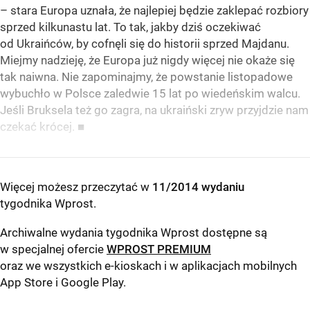
– stara Europa uznała, że najlepiej będzie zaklepać rozbiory
sprzed kilkunastu lat. To tak, jakby dziś oczekiwać
od Ukraińców, by cofnęli się do historii sprzed Majdanu.
Miejmy nadzieję, że Europa już nigdy więcej nie okaże się
tak naiwna. Nie zapominajmy, że powstanie listopadowe
wybuchło w Polsce zaledwie 15 lat po wiedeńskim walcu.
Jeśli Bruksela też go zagra, na ukraiński zryw przyjdzie nam
czekać krócej. ■
Więcej możesz przeczytać w
11/2014 wydaniu
tygodnika Wprost
.
Archiwalne wydania tygodnika Wprost dostępne są
w specjalnej ofercie
WPROST PREMIUM
oraz we wszystkich e-kioskach i w aplikacjach mobilnych
App Store
i
Google Play
.