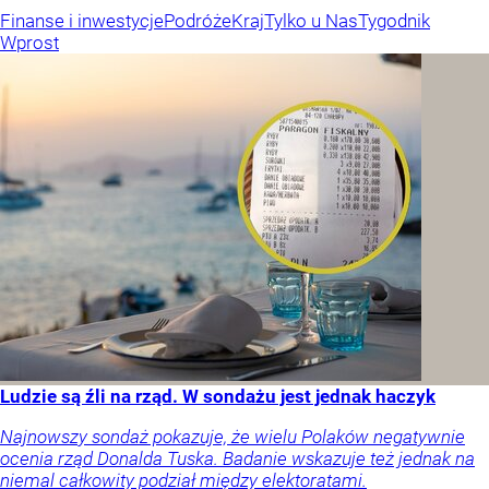
Finanse i inwestycje
Podróże
Kraj
Tylko u Nas
Tygodnik
Wprost
Ludzie są źli na rząd. W sondażu jest jednak haczyk
Najnowszy sondaż pokazuje, że wielu Polaków negatywnie
ocenia rząd Donalda Tuska. Badanie wskazuje też jednak na
niemal całkowity podział między elektoratami.