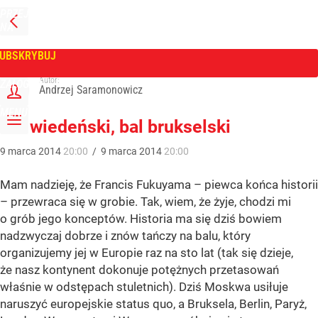
PRZEJDŹ
NA
WPROST
STRONĘ
GŁÓWNĄ
UBSKRYBUJ
Tygodnik Wprost
Autor:
ZALOGUJ
Andrzej Saramonowicz
MENU
Bal wiedeński, bal brukselski
9
marca
2014
20:00
/
9
marca
2014
20:00
Mam nadzieję, że Francis Fukuyama – piewca końca historii
– przewraca się w grobie. Tak, wiem, że żyje, chodzi mi
o grób jego konceptów. Historia ma się dziś bowiem
nadzwyczaj dobrze i znów tańczy na balu, który
organizujemy jej w Europie raz na sto lat (tak się dzieje,
że nasz kontynent dokonuje potężnych przetasowań
właśnie w odstępach stuletnich). Dziś Moskwa usiłuje
naruszyć europejskie status quo, a Bruksela, Berlin, Paryż,