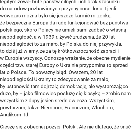
legitymizował butę państw silnych i ich brak szacunku
do narodów pozbawionych przychylności losu. I jeśli
wówczas można było się jeszcze karmić mrzonką,
że bezpieczna Europa da radę funkcjonować bez państwa
polskiego, skoro Polacy nie umieli sami zadbać o własną
niepodległość, a w 1939 r. żywić złudzenia, że 20 lat
niepodległości to za mało, by Polska do niej przywykła,
to dziś już wiemy, że za tę krótkowzroczność zapłacili
w Europie wszyscy. Odnoszę wrażenie, że obecne myślenie
części tzw. starej Europy o Ukrainie przypomina to sprzed
lat o Polsce. To poważny błąd. Owszem, 20 lat
niepodległości Ukrainy to zdecydowanie za mało,
by ustanowić tam dojrzałą demokrację, ale wystarczająco
dużo, by – jako filmowiec posłużę się klasyką – zrobić nam
wszystkim z dupy jesień średniowiecza. Wszystkim,
powtarzam, także Niemcom, Francuzom, Włochom,
Anglikom itd.
Cieszę się z obecnej pozycji Polski. Ale nie dlatego, że snuć