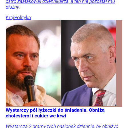
ostro zaatakował dziennikarza, a ten nie pozostał mu
dłużny.
Kraj
Polityka
Wystarczy pół łyżeczki do śniadania. Obniża
cholesterol i cukier we krwi
Wystarczą 2 gramy tych nasionek dziennie, by obniżyć