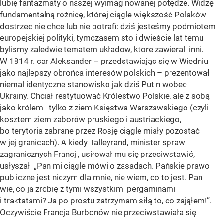
lubię fantazmaty o naszej wyimaginowanej potędze. Widzę
fundamentalną różnicę, której ciągle większość Polaków
dostrzec nie chce lub nie potrafi: dziś jesteśmy podmiotem
europejskiej polityki, tymczasem sto i dwieście lat temu
byliśmy zaledwie tematem układów, które zawierali inni.
W 1814 r. car Aleksander – przedstawiając się w Wiedniu
jako najlepszy obrońca interesów polskich – prezentował
niemal identyczne stanowisko jak dziś Putin wobec
Ukrainy. Chciał restytuować Królestwo Polskie, ale z sobą
jako królem i tylko z ziem Księstwa Warszawskiego (czyli
kosztem ziem zaborów pruskiego i austriackiego,
bo terytoria zabrane przez Rosję ciągle miały pozostać
w jej granicach). A kiedy Talleyrand, minister spraw
zagranicznych Francji, usiłował mu się przeciwstawić,
usłyszał: „Pan mi ciągle mówi o zasadach. Pańskie prawo
publiczne jest niczym dla mnie, nie wiem, co to jest. Pan
wie, co ja zrobię z tymi wszystkimi pergaminami
i traktatami? Ja po prostu zatrzymam siłą to, co zająłem!”.
Oczywiście Francja Burbonów nie przeciwstawiała się