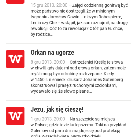
15
gru
2013
,
20:00
—
Zajęci codzienną gonitwą być
może państwo nie dostrzegli, że w minionym
tygodniu Jarosław Gowin – niczym Robespierre,
Lenin czy Che – wstąpił, jak sam oznajmił, na drogę
rewolucji. Cóż to za rewolucja? Otóż pan G. chce,
by rodzice...
Orkan na ugorze
8
gru
2013
,
20:00
—
Ostrzeżenie! Kreślę te słowa
w chwili, gdy duje mi nad głową orkan, zatem moje
myśli mogą być odrobinę roztrzepane. Kiedy
w 1450 r. niemiecki drukarz Johannes Gutenberg
skonstruował prasę z ruchomymi czcionkami,
wydawało się, że słowo pisane...
Jezu, jak się cieszę!
1
gru
2013
,
20:00
—
Na szczęście są miejsca
w Polsce, gdzie idzie ku lepszemu. Taki na przykład
Goleniów od paru dni znajduje się pod protekcją
Króla Wszechświata. Wszystko dzięki