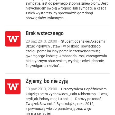
sympatię, jest do pewnego stopnia zniewolony. Jest
niewolnikiem swojej wrogości lub sympatii, a każda
z nich wystarczy, by sprowadzić go z drogi
obowiązków i własnych...
Brak wstecznego
20
paź
2013
,
20:00
—
Student gdańskiej Akademii
Sztuk Pięknych ustawił w bliskości sowieckiego
czołgu pomnika inny pomnik: czerwonoarmistę
gwałcącego kobietę. Ambasada Rosji zareagowała
histerycznym oburzeniem, wydając oświadczenie,
że „wulgarna rzeźba”...
Żyjemy, bo nie żyją
13
paź
2013
,
20:00
—
Przeczytałem z opóźnieniem
książkę Piotra Zychowicza „Pakt Ribbentrop – Beck,
czyli jak Polacy mogli u boku III Rzeszy pokonać
Związek Sowiecki”. Była książką roku 2012,
z pewnością wielu z państwa ją zna, więc
nie ma sensu jej...