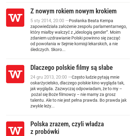
Z nowym rokiem nowym krokiem
5
sty
2014
,
20:00
—
Posłanka Beata Kempa
zapowiedziała założenie zespołu parlamentarnego,
który miałby walczyć z „ideologią gender”. Moim
zdaniem uzdrawianie Polski powinno się zacząć
od powołania w Sejmie komisji lekarskich, a nie
śledczych. Skoro...
Dlaczego polskie filmy są słabe
24
gru
2013
,
20:00
—
Często ludzie pytają mnie
oskarżycielsko, dlaczego polskie kino wygląda tak,
jak wygląda. Zazwyczaj odpowiadam, że to my –
pożal się Boże filmowcy – nie mamy za grosz
talentu. Ale to nie jest pełna prawda. Bo prawda jak
zwykle leży...
Polska zrazem, czyli władza
z probówki