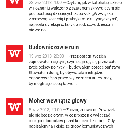
23
wrz
2013
,
4:00
—
Czytam, jak w katolickiej szkole
w Poznaniu walczono z szatanem skrywającym się
pod postacią dziecięcych zabawek. „W związku
z mroczną scenerią i praktykami okultystycznymi”,
napisała dyrekcja szkoły do rodziców, dzieciom
nie wolno...
Budowniczowie ruin
15
wrz
2013
,
20:00
—
Przez ostatni tydzień
zajmowałem się tym, czym zajmują się przez całe
życie polscy politycy – budowałem potęgę państwa.
Stawiałem domy, by obywatele mieli gdzie
odpoczywać po pracy, wytyczałem autostrady,
by mogli się z sobą łatwo...
Moher wewnątrz głowy
8
wrz
2013
,
20:00
—
Zacznę znowu od Powązek,
ale nie będzie o tym, więc proszę nie wyłączać
mózgoodbiorników przed końcem felietonu. Gdy
napisałem na Fejsie, że groby komunistycznych