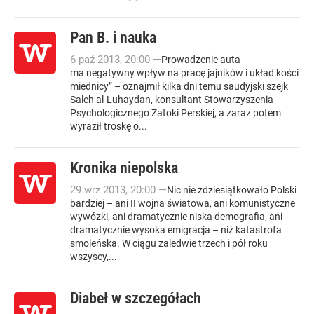
Pan B. i nauka
6
paź
2013
,
20:00
—
Prowadzenie auta
ma negatywny wpływ na pracę jajników i układ kości
miednicy” – oznajmił kilka dni temu saudyjski szejk
Saleh al-Luhaydan, konsultant Stowarzyszenia
Psychologicznego Zatoki Perskiej, a zaraz potem
wyraził troskę o...
Kronika niepolska
29
wrz
2013
,
20:00
—
Nic nie zdziesiątkowało Polski
bardziej – ani II wojna światowa, ani komunistyczne
wywózki, ani dramatycznie niska demografia, ani
dramatycznie wysoka emigracja – niż katastrofa
smoleńska. W ciągu zaledwie trzech i pół roku
wszyscy,...
Diabeł w szczegółach