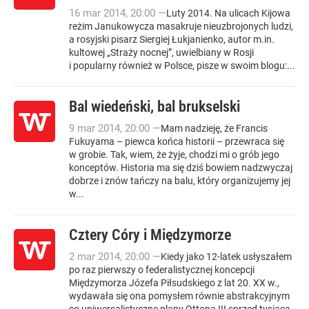
16
mar
2014
,
20:00
—
Luty 2014. Na ulicach Kijowa
reżim Janukowycza masakruje nieuzbrojonych ludzi,
a rosyjski pisarz Siergiej Łukjanienko, autor m.in.
kultowej „Straży nocnej”, uwielbiany w Rosji
i popularny również w Polsce, pisze w swoim blogu:...
Bal wiedeński, bal brukselski
9
mar
2014
,
20:00
—
Mam nadzieję, że Francis
Fukuyama – piewca końca historii – przewraca się
w grobie. Tak, wiem, że żyje, chodzi mi o grób jego
konceptów. Historia ma się dziś bowiem nadzwyczaj
dobrze i znów tańczy na balu, który organizujemy jej
w...
Cztery Córy i Międzymorze
2
mar
2014
,
20:00
—
Kiedy jako 12-latek usłyszałem
po raz pierwszy o federalistycznej koncepcji
Międzymorza Józefa Piłsudskiego z lat 20. XX w.,
wydawała się ona pomysłem równie abstrakcyjnym