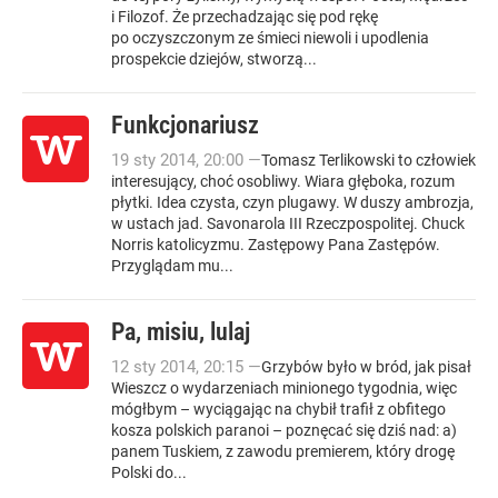
i Filozof. Że przechadzając się pod rękę
po oczyszczonym ze śmieci niewoli i upodlenia
prospekcie dziejów, stworzą...
Funkcjonariusz
19
sty
2014
,
20:00
—
Tomasz Terlikowski to człowiek
interesujący, choć osobliwy. Wiara głęboka, rozum
płytki. Idea czysta, czyn plugawy. W duszy ambrozja,
w ustach jad. Savonarola III Rzeczpospolitej. Chuck
Norris katolicyzmu. Zastępowy Pana Zastępów.
Przyglądam mu...
Pa, misiu, lulaj
12
sty
2014
,
20:15
—
Grzybów było w bród, jak pisał
Wieszcz o wydarzeniach minionego tygodnia, więc
mógłbym – wyciągając na chybił trafił z obfitego
kosza polskich paranoi – poznęcać się dziś nad: a)
panem Tuskiem, z zawodu premierem, który drogę
Polski do...