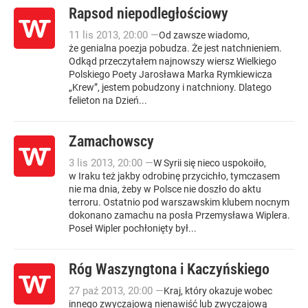
Rapsod niepodległościowy
11
lis
2013
,
20:00
—
Od zawsze wiadomo,
że genialna poezja pobudza. Że jest natchnieniem.
Odkąd przeczytałem najnowszy wiersz Wielkiego
Polskiego Poety Jarosława Marka Rymkiewicza
„Krew”, jestem pobudzony i natchniony. Dlatego
felieton na Dzień...
Zamachowscy
3
lis
2013
,
20:00
—
W Syrii się nieco uspokoiło,
w Iraku też jakby odrobinę przycichło, tymczasem
nie ma dnia, żeby w Polsce nie doszło do aktu
terroru. Ostatnio pod warszawskim klubem nocnym
dokonano zamachu na posła Przemysława Wiplera.
Poseł Wipler pochłonięty był...
Róg Waszyngtona i Kaczyńskiego
27
paź
2013
,
20:00
—
Kraj, który okazuje wobec
innego zwyczajową nienawiść lub zwyczajową