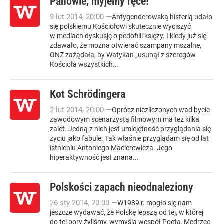
Panowie, myjemy ręce!
9
lut
2014
,
20:00
—
Antygenderowską histerią udało
się polskiemu Kościołowi skutecznie wyciszyć
w mediach dyskusję o pedofilii księży. I kiedy już się
zdawało, że można otwierać szampany mszalne,
ONZ zażądała, by Watykan „usunął z szeregów
Kościoła wszystkich...
Kot Schrödingera
2
lut
2014
,
20:00
—
Oprócz niezliczonych wad bycie
zawodowym scenarzystą filmowym ma też kilka
zalet. Jedną z nich jest umiejętność przyglądania się
życiu jako fabule. Tak właśnie przyglądam się od lat
istnieniu Antoniego Macierewicza. Jego
hiperaktywność jest znana...
Polskości zapach nieodnaleziony
26
sty
2014
,
20:00
—
W1989 r. mogło się nam
jeszcze wydawać, że Polskę lepszą od tej, w której
do tej pory żyliśmy, wymyślą wespół Poeta, Mędrzec