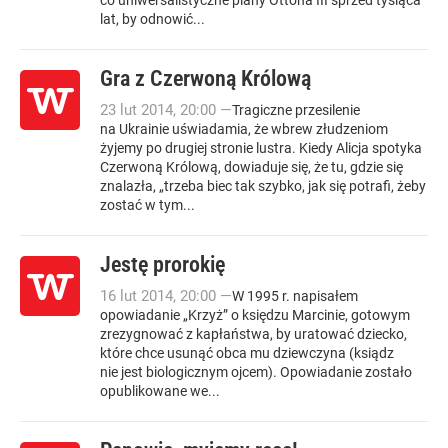
co uniwersalistyczne plany Ottona III sprzed tysiąca
lat, by odnowić...
Gra z Czerwoną Królową
23
lut
2014
,
20:00
—
Tragiczne przesilenie
na Ukrainie uświadamia, że wbrew złudzeniom
żyjemy po drugiej stronie lustra. Kiedy Alicja spotyka
Czerwoną Królową, dowiaduje się, że tu, gdzie się
znalazła, „trzeba biec tak szybko, jak się potrafi, żeby
zostać w tym...
Jestę prorokię
16
lut
2014
,
20:00
—
W 1995 r. napisałem
opowiadanie „Krzyż” o księdzu Marcinie, gotowym
zrezygnować z kapłaństwa, by uratować dziecko,
które chce usunąć obca mu dziewczyna (ksiądz
nie jest biologicznym ojcem). Opowiadanie zostało
opublikowane we...