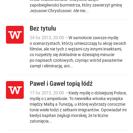
zapobiegliwości burmistrza, który zawierzył gminę
Jezusowi Chrystusowi. Ale nie...
Bez tytułu
24
lis
2013
,
20:00
—
W samolocie zawsze myślę
o scenarzystach, którzy umieszczają tu akcję swoich
filmów, ale nie tych z wężami czy innymi insektami,
co rozpełzły się dokładnie w dziesiątej minucie
po napisach czołowych, czyniąc wśród pasażerów
zamęt i eliminację, ani...
Paweł i Gaweł topią łódź
17
lis
2013
,
20:00
—
Kiedy myślę o dzisiejszej Polsce,
myślę o Lampedusie. To niewielka włoska wysepka
między Maltą a Tunezją, u której wybrzeży corocznie
tonie wiele łodzi z setkami imigrantów. Opowiadał mi
kiedyś kapitan żeglugi morskiej, że te liczne
zatonięcia...