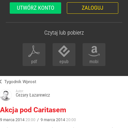
UTWÓRZ KONTO
ZALOGUJ
Czytaj lub pobierz
pdf
epub
mobi
Tygodnik Wprost
Autor:
Cezary Łazarewicz
Akcja pod Caritasem
9
marca
2014
20:00
/
9
marca
2014
20:00