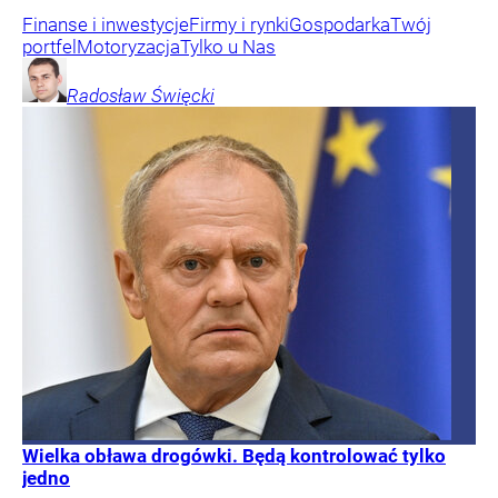
Finanse i inwestycje
Firmy i rynki
Gospodarka
Twój
portfel
Motoryzacja
Tylko u Nas
Radosław
Święcki
Wielka obława drogówki. Będą kontrolować tylko
jedno