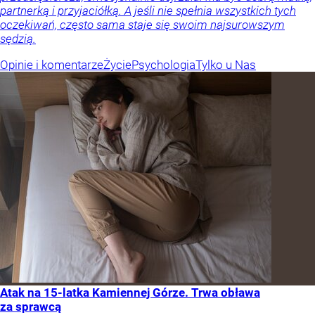
partnerką i przyjaciółką. A jeśli nie spełnia wszystkich tych
oczekiwań, często sama staje się swoim najsurowszym
sędzią.
Opinie i komentarze
Życie
Psychologia
Tylko u Nas
Atak na 15-latka Kamiennej Górze. Trwa obława
za sprawcą