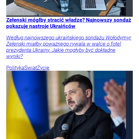
Zełenski mógłby stracić władzę? Najnowszy sondaż
pokazuje nastroje Ukraińców
Według najnowszego ukraińskiego sondażu Wołodymyr
Zełenski miałby poważnego rywala w walce o fotel
prezydenta Ukrainy. Jakie mogłyby być dokładne
wyniki?
Polityka
Świat
Życie