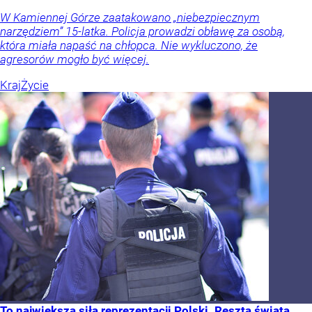
W Kamiennej Górze zaatakowano „niebezpiecznym
narzędziem” 15-latka. Policja prowadzi obławę za osobą,
która miała napaść na chłopca. Nie wykluczono, że
agresorów mogło być więcej.
Kraj
Życie
To największa siła reprezentacji Polski. Reszta świata