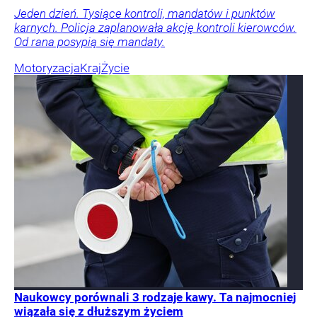
Jeden dzień. Tysiące kontroli, mandatów i punktów
karnych. Policja zaplanowała akcję kontroli kierowców.
Od rana posypią się mandaty.
Motoryzacja
Kraj
Życie
Naukowcy porównali 3 rodzaje kawy. Ta najmocniej
wiązała się z dłuższym życiem