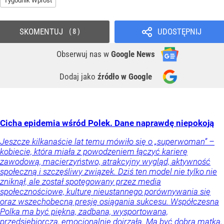
Tygodnik Wprost
SKOMENTUJ
UDOSTĘPNIJ
8
Obserwuj nas
w
Google News
Dodaj jako
źródło w Google
Cicha epidemia wśród Polek. Dane naprawdę niepokoją
Jeszcze kilkanaście lat temu mówiło się o „superwoman” –
kobiecie, która miała z powodzeniem łączyć karierę
zawodową, macierzyństwo, atrakcyjny wygląd, aktywność
społeczną i szczęśliwy związek. Dziś ten model nie tylko nie
zniknął, ale został spotęgowany przez media
społecznościowe, kulturę nieustannego porównywania się
oraz wszechobecną presję osiągania sukcesu. Współczesna
Polka ma być piękna, zadbana, wysportowana,
przedsiębiorcza, emocjonalnie dojrzała. Ma być dobrą matką,