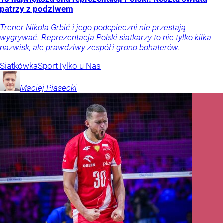
patrzy z podziwem
Trener Nikola Grbić i jego podopieczni nie przestają
wygrywać. Reprezentacja Polski siatkarzy to nie tylko kilka
nazwisk, ale prawdziwy zespół i grono bohaterów.
Siatkówka
Sport
Tylko u Nas
Maciej
Piasecki