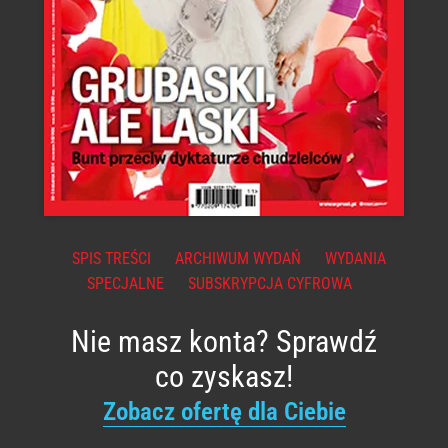
SPIS TREŚCI
ARCHIWUM WYDAŃ
WYDANIA
SPECJALNE
SUBSKRYPCJA CYFROWA
Nie masz konta? Sprawdź
co zyskasz!
Zobacz ofertę dla Ciebie