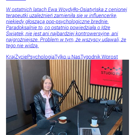
W ostatnich latach Ewa Woydyłło-Osiatyńska z cenionej
terapeutki uzależnień zamieniła się w influencerkę,
niekiedy głoszącą pop-psychologiczne brednie.
Paradoksalnie to, co ostatnio powiedziała o Idze
Świątek, nie jest ani najbardziej kontrowersyjne, ani
najgroźniejsze. Problem w tym, że wszyscy udawali, że
tego nie widzą.
Kraj
Życie
Psychologia
Tylko u Nas
Tygodnik Wprost