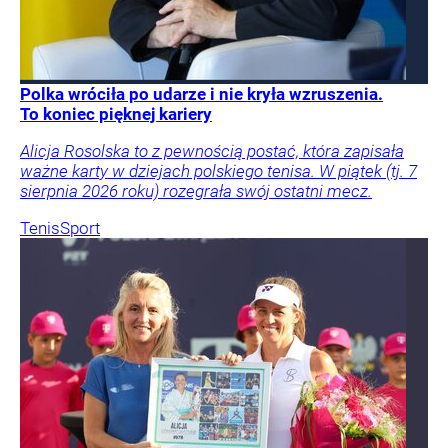
Polka wróciła po udarze i nie kryła wzruszenia.
To koniec pięknej kariery
Alicja Rosolska to z pewnością postać, która zapisała
ważne karty w dziejach polskiego tenisa. W piątek (tj. 7
sierpnia 2026 roku) rozegrała swój ostatni mecz.
Tenis
Sport