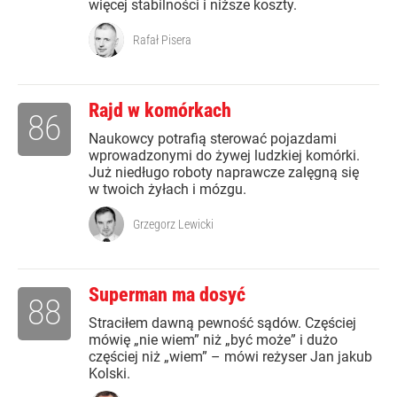
więcej stabilności i niższe koszty.
Rafał Pisera
Rajd w komórkach
86
Naukowcy potrafią sterować pojazdami
wprowadzonymi do żywej ludzkiej komórki.
Już niedługo roboty naprawcze zalęgną się
w twoich żyłach i mózgu.
Grzegorz Lewicki
Superman ma dosyć
88
Straciłem dawną pewność sądów. Częściej
mówię „nie wiem” niż „być może” i dużo
częściej niż „wiem” – mówi reżyser Jan jakub
Kolski.