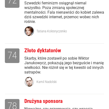
72
Szwedzki feminizm osiągnął niemal
wszystko. Poza zmianą społecznej
mentalności. Fala nienawiści do kobiet zalewa
dziś szwedzki internet, przemoc wobec nich
rośnie.
Tatiana Kolesnyczenko
Złoto dyktatorów
74
Skarby, które zostawił po sobie Wiktor
Janukowycz, pokazują jego bezguście i manię
wielkości. Nie różnił się w tej kwestii od innych
satrapów.
Kamil Nadolski
Drużyna sponsora
78
Nieważne, czy przegrywają, czy wracają