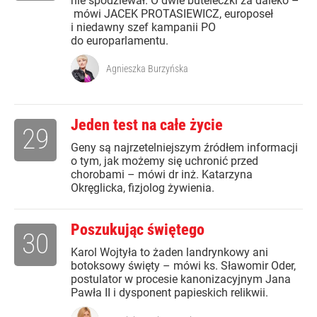
nie spodziewał. O dwie buteleczki za daleko –
mówi JACEK PROTASIEWICZ, europoseł
i niedawny szef kampanii PO
do europarlamentu.
Agnieszka Burzyńska
Jeden test na całe życie
29
Geny są najrzetelniejszym źródłem informacji
o tym, jak możemy się uchronić przed
chorobami – mówi dr inż. Katarzyna
Okręglicka, fizjolog żywienia.
Poszukując świętego
30
Karol Wojtyła to żaden landrynkowy ani
botoksowy święty – mówi ks. Sławomir Oder,
postulator w procesie kanonizacyjnym Jana
Pawła II i dysponent papieskich relikwii.