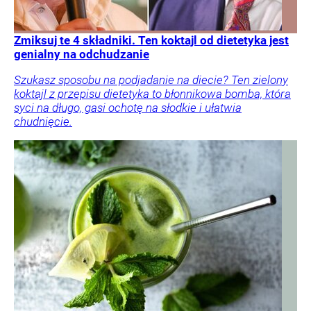
Zmiksuj te 4 składniki. Ten koktajl od dietetyka jest
genialny na odchudzanie
Szukasz sposobu na podjadanie na diecie? Ten zielony
koktajl z przepisu dietetyka to błonnikowa bomba, która
syci na długo, gasi ochotę na słodkie i ułatwia
chudnięcie.