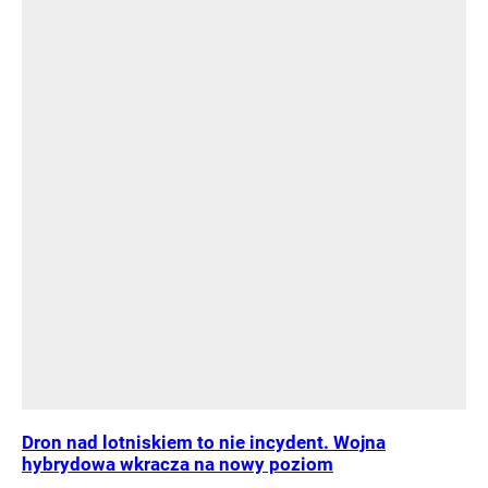
Dron nad lotniskiem to nie incydent. Wojna
hybrydowa wkracza na nowy poziom