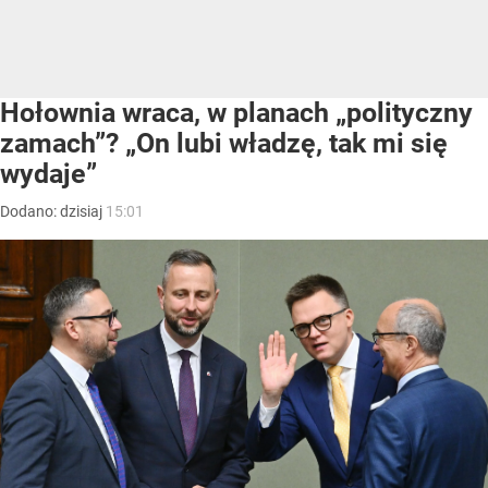
Hołownia wraca, w planach „polityczny
zamach”? „On lubi władzę, tak mi się
wydaje”
Dodano:
dzisiaj
15:01