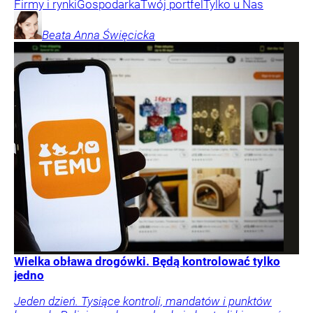
Firmy i rynki
Gospodarka
Twój portfel
Tylko u Nas
Beata Anna
Święcicka
Wielka obława drogówki. Będą kontrolować tylko
jedno
Jeden dzień. Tysiące kontroli, mandatów i punktów