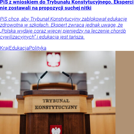
PiS z wnioskiem do Trybunału Konstytucyjnego. Eksperci
nie zostawali na propozycji suchej nitki
PiS chce, aby Trybunał Konstytucyjny zablokował edukację
zdrowotną w szkołach. Ekspert zwraca jednak uwagę, że
„Polska wydaje coraz więcej pieniędzy na leczenie chorób
cywilizacyjnych” i edukacja jest tańsza.
Kraj
Edukacja
Polityka