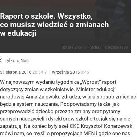
Raport o szkole. Wszystko,
co musisz wiedzieć o zmianach
w edukacji
Szkoła
Źródło:
Fotolia
/
nadezhda1906
Tylko u Nas
31
sierpnia
2016
20:54
/
1
września
2016
0:46
W najnowszym wydaniu tygodnika „Wprost” raport
dotyczący zmian w szkolnictwie. Minister edukacji
narodowej Anna Zalewska zdradza, w jaki sposób zmieniać
będzie system nauczania. Podpowiadamy także, jak
przeprowadzić dziecko przez te zmiany oraz pytamy
samych nauczycieli i dyrektorów szkół o to, jak się na nie
zapatrują. Na koniec były szef CKE Krzysztof Konarzewski
mówi nam, co myśli o propozycjach MEN i gdzie one nas