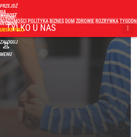
PRZEJDŹ
NA
WPROST
STRONĘ
WIADOMOŚCI
POLITYKA
BIZNES
DOM
ZDROWIE
ROZRYWKA
TYGODN
GŁÓWNĄ
TYLKO U NAS
UBSKRYBUJ
ZALOGUJ
MENU