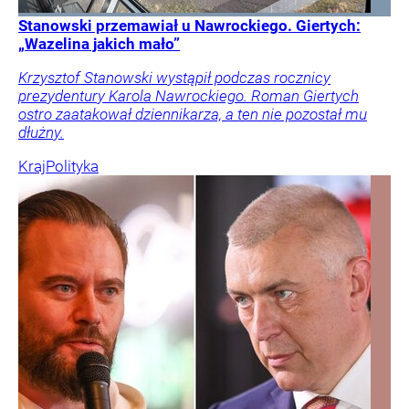
Stanowski przemawiał u Nawrockiego. Giertych:
„Wazelina jakich mało”
Krzysztof Stanowski wystąpił podczas rocznicy
prezydentury Karola Nawrockiego. Roman Giertych
ostro zaatakował dziennikarza, a ten nie pozostał mu
dłużny.
Kraj
Polityka