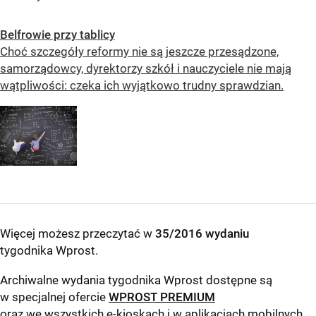
Belfrowie przy tablicy
Choć szczegóły reformy nie są jeszcze przesądzone,
samorządowcy, dyrektorzy szkół i nauczyciele nie mają
wątpliwości: czeka ich wyjątkowo trudny sprawdzian.
Więcej możesz przeczytać w
35/2016 wydaniu
tygodnika Wprost
.
Archiwalne wydania tygodnika Wprost dostępne są
w specjalnej ofercie
WPROST PREMIUM
oraz we wszystkich e-kioskach i w aplikacjach mobilnych