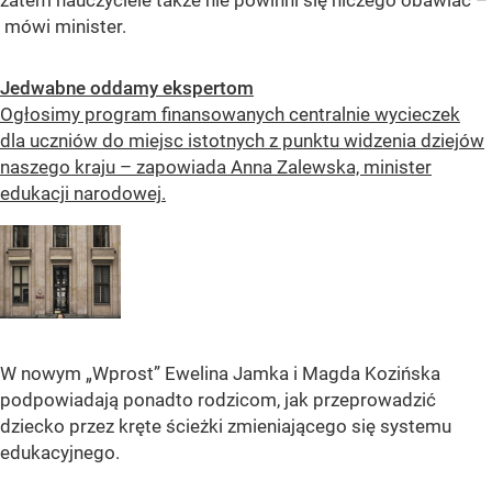
zatem nauczyciele także nie powinni się niczego obawiać –
mówi minister.
Jedwabne oddamy ekspertom
Ogłosimy program finansowanych centralnie wycieczek
dla uczniów do miejsc istotnych z punktu widzenia dziejów
naszego kraju – zapowiada Anna Zalewska, minister
edukacji narodowej.
W nowym „Wprost” Ewelina Jamka i Magda Kozińska
podpowiadają ponadto rodzicom, jak przeprowadzić
dziecko przez kręte ścieżki zmieniającego się systemu
edukacyjnego.