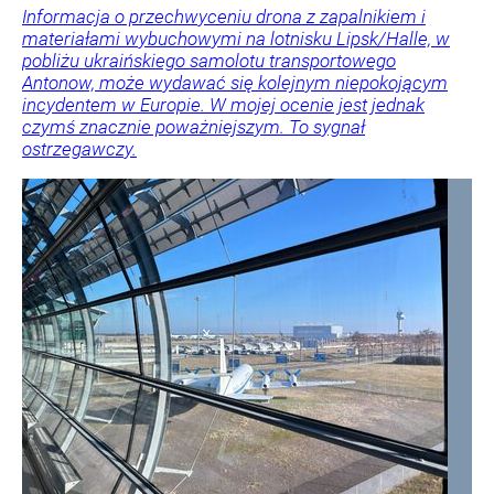
Informacja o przechwyceniu drona z zapalnikiem i
materiałami wybuchowymi na lotnisku Lipsk/Halle, w
pobliżu ukraińskiego samolotu transportowego
Antonow, może wydawać się kolejnym niepokojącym
incydentem w Europie. W mojej ocenie jest jednak
czymś znacznie poważniejszym. To sygnał
ostrzegawczy.