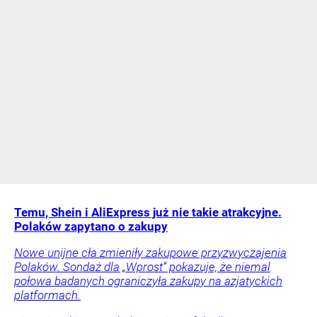
Temu, Shein i AliExpress już nie takie atrakcyjne.
Polaków zapytano o zakupy
Nowe unijne cła zmieniły zakupowe przyzwyczajenia
Polaków. Sondaż dla „Wprost” pokazuje, że niemal
połowa badanych ograniczyła zakupy na azjatyckich
platformach.