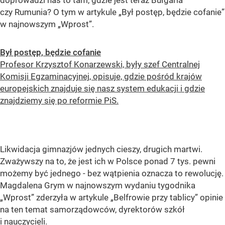
doprowadzi nas to tam, gdzie jest teraz Bułgaria
czy Rumunia? O tym w artykule „Był postęp, będzie cofanie”
w najnowszym „Wprost”.
Był postęp, będzie cofanie
Profesor Krzysztof Konarzewski, były szef Centralnej
Komisji Egzaminacyjnej, opisuje, gdzie pośród krajów
europejskich znajduje się nasz system edukacji i gdzie
znajdziemy się po reformie PiS.
Likwidacja gimnazjów jednych cieszy, drugich martwi.
Zważywszy na to, że jest ich w Polsce ponad 7 tys. pewni
możemy być jednego - bez wątpienia oznacza to rewolucję.
Magdalena Grym w najnowszym wydaniu tygodnika
„Wprost” zderzyła w artykule „Belfrowie przy tablicy” opinie
na ten temat samorządowców, dyrektorów szkół
i nauczycieli.