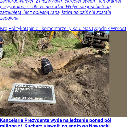
zamordowanych z niezwykłym okrucieństwem. Ich dramat
przypomina, że dla wielu rodzin Wołyń nie jest historią
zamkniętą, lecz bolesną raną, która do dziś nie została
zagojona.
Kraj
Polityka
Opinie i komentarze
Tylko u Nas
Tygodnik Wprost
Kancelaria Prezydenta wyda na jedzenie ponad pół
miliona zł. Kucharz ujawnił, co spożywa Nawrocki