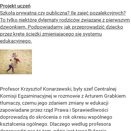
Projekt uczeń
Szkoła prywatna czy publiczna? Ile zajęć pozalekcyjnych?
To tylko niektóre dylematy rodziców związane z pierwszym
dzwonkiem. Podpowiadamy, jak przeprowadzić dziecko
przez kręte ścieżki zmieniającego się systemu
edukacyjnego.
Profesor Krzysztof Konarzewski, były szef Centralnej
Komisji Egzaminacyjnej w rozmowie z Arturem Grabkiem
tłumaczy, czemu jego zdaniem zmiany w edukacji
zapowiadane przez rząd Prawa i Sprawiedliwości
doprowadzą do skrócenia o rok okresu wspólnego
kształcenia ogólnego. Dlaczego według profesora