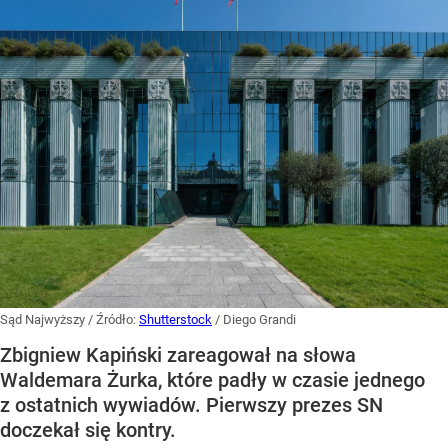
Sąd Najwyższy
/ Źródło:
Shutterstock
/
Diego Grandi
Zbigniew Kapiński zareagował na słowa
Waldemara Żurka, które padły w czasie jednego
z ostatnich wywiadów. Pierwszy prezes SN
doczekał się kontry.