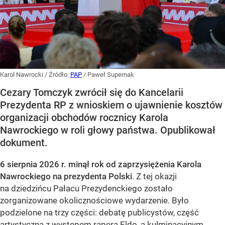
Karol Nawrocki
/ Źródło:
PAP
/
Paweł Supernak
Cezary Tomczyk zwrócił się do Kancelarii
Prezydenta RP z wnioskiem o ujawnienie kosztów
organizacji obchodów rocznicy Karola
Nawrockiego w roli głowy państwa. Opublikował
dokument.
6 sierpnia 2026 r. minął rok od zaprzysiężenia Karola
Nawrockiego na prezydenta Polski
. Z tej okazji
na dziedzińcu Pałacu Prezydenckiego zostało
zorganizowane okolicznościowe wydarzenie. Było
podzielone na trzy części: debatę publicystów, część
artystyczną z występem rapera Eldo, a
kulminacyjnym