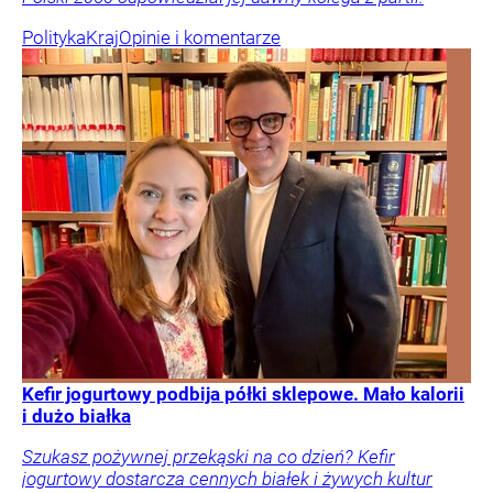
Polityka
Kraj
Opinie i komentarze
Kefir jogurtowy podbija półki sklepowe. Mało kalorii
i dużo białka
Szukasz pożywnej przekąski na co dzień? Kefir
jogurtowy dostarcza cennych białek i żywych kultur