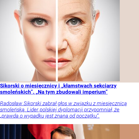
Sikorski o miesięcznicy i „kłamstwach sekciarzy
smoleńskich”. „Na tym zbudowali imperium”
Radosław Sikorski zabrał głos w związku z miesięcznicą
smoleńską. Lider polskiej dyplomacji przypomniał, że
„prawda o wypadku jest znana od początku”.