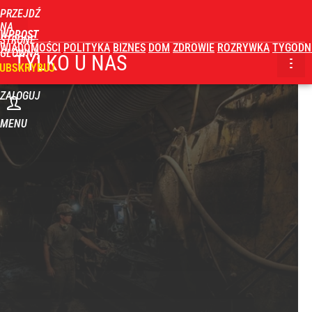
PRZEJDŹ
NA
WPROST
STRONĘ
WIADOMOŚCI
POLITYKA
BIZNES
DOM
ZDROWIE
ROZRYWKA
TYGODN
GŁÓWNĄ
TYLKO U NAS
UBSKRYBUJ
ZALOGUJ
MENU