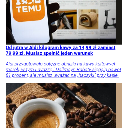
Od jutra w Aldi kilogram kawy za 14,99 zł zamiast
79,99 zł. Musisz spełnić jeden warunek
Aldi przygotowało potężne obniżki na kawy kultowych
marek, w tym Lavazzę i Dallmayr. Rabaty sięgają nawet
81 procent, ale musisz uważać na „haczyki” przy kasie.