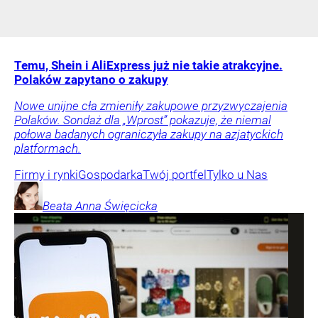
Temu, Shein i AliExpress już nie takie atrakcyjne.
Polaków zapytano o zakupy
Nowe unijne cła zmieniły zakupowe przyzwyczajenia
Polaków. Sondaż dla „Wprost” pokazuje, że niemal
połowa badanych ograniczyła zakupy na azjatyckich
platformach.
Firmy i rynki
Gospodarka
Twój portfel
Tylko u Nas
Beata Anna
Święcicka