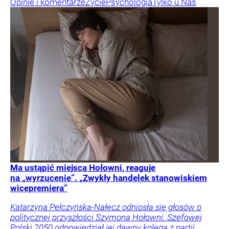
Opinie i komentarze
Życie
Psychologia
Tylko u Nas
Ma ustąpić miejsca Hołowni, reaguje
na „wyrzucenie”. „Zwykły handelek stanowiskiem
wicepremiera”
Katarzyna Pełczyńska-Nałęcz odniosła się głosów o
politycznej przyszłości Szymona Hołowni. Szefowej
Polski 2050 odpowiedział jej dawny kolega z partii.