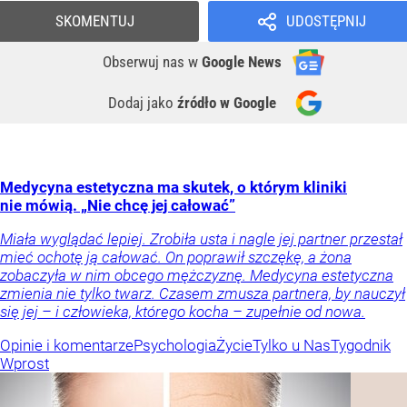
SKOMENTUJ
UDOSTĘPNIJ
Obserwuj nas
w
Google News
Dodaj jako
źródło w Google
Medycyna estetyczna ma skutek, o którym kliniki
nie mówią. „Nie chcę jej całować”
Miała wyglądać lepiej. Zrobiła usta i nagle jej partner przestał
mieć ochotę ją całować. On poprawił szczękę, a żona
zobaczyła w nim obcego mężczyznę. Medycyna estetyczna
zmienia nie tylko twarz. Czasem zmusza partnera, by nauczył
się jej – i człowieka, którego kocha – zupełnie od nowa.
Opinie i komentarze
Psychologia
Życie
Tylko u Nas
Tygodnik
Wprost