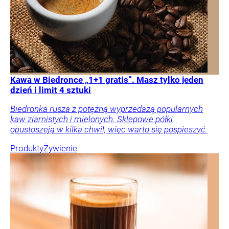
Kawa w Biedronce „1+1 gratis”. Masz tylko jeden
dzień i limit 4 sztuki
Biedronka rusza z potężną wyprzedażą popularnych
kaw ziarnistych i mielonych. Sklepowe półki
opustoszeją w kilka chwil, więc warto się pospieszyć.
Produkty
Żywienie