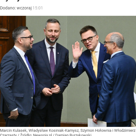
Dodano:
wczoraj
15:01
Marcin Kulasek, Władysław Kosiniak-Kamysz, Szymon Hołownia i Włodzimierz
Czarzasty
/ Źródło:
Newspix.pl
/
Damian Burzykowski