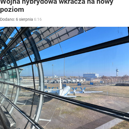
Wojna hybrydowa wkracza na nowy
poziom
Dodano:
6
sierpnia
6:16