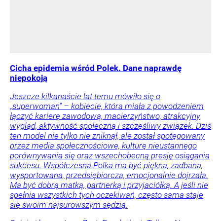
Cicha epidemia wśród Polek. Dane naprawdę
niepokoją
Jeszcze kilkanaście lat temu mówiło się o
„superwoman” – kobiecie, która miała z powodzeniem
łączyć karierę zawodową, macierzyństwo, atrakcyjny
wygląd, aktywność społeczną i szczęśliwy związek. Dziś
ten model nie tylko nie zniknął, ale został spotęgowany
przez media społecznościowe, kulturę nieustannego
porównywania się oraz wszechobecną presję osiągania
sukcesu. Współczesna Polka ma być piękna, zadbana,
wysportowana, przedsiębiorcza, emocjonalnie dojrzała.
Ma być dobrą matką, partnerką i przyjaciółką. A jeśli nie
spełnia wszystkich tych oczekiwań, często sama staje
się swoim najsurowszym sędzią.