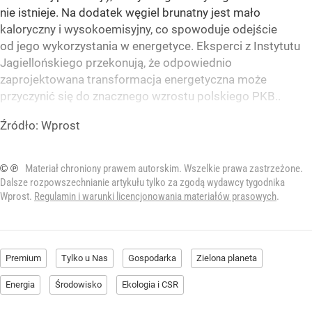
nie istnieje. Na dodatek węgiel brunatny jest mało
kaloryczny i wysokoemisyjny, co spowoduje odejście
od jego wykorzystania w energetyce. Eksperci z Instytutu
Jagiellońskiego przekonują, że odpowiednio
zaprojektowana transformacja energetyczna może
przyczynić się do znacznego wzrostu polskiego PKB..
Źródło:
Wprost
© ℗
Materiał chroniony prawem autorskim. Wszelkie prawa zastrzeżone.
Dalsze rozpowszechnianie artykułu tylko za zgodą wydawcy tygodnika
Wprost.
Regulamin i warunki licencjonowania materiałów prasowych
.
Premium
Tylko u Nas
Gospodarka
Zielona planeta
Energia
Środowisko
Ekologia i CSR