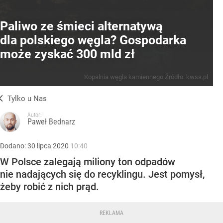
Paliwo ze śmieci alternatywą
dla polskiego węgla? Gospodarka
może zyskać 300 mld zł
Kopalnia węgla kamiennego
Źródło:
kwsa.pl
Tylko u Nas
Autor:
Paweł Bednarz
Dodano:
30
lipca
2020
10:40
W Polsce zalegają miliony ton odpadów
nie nadających się do recyklingu. Jest pomysł,
żeby robić z nich prąd.