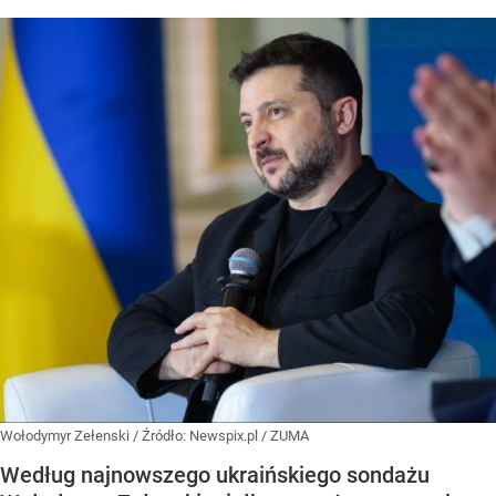
Wołodymyr Zełenski
/ Źródło:
Newspix.pl
/
ZUMA
Według najnowszego ukraińskiego sondażu