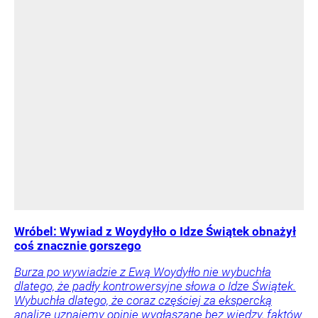
Wróbel: Wywiad z Woydyłło o Idze Świątek obnażył
coś znacznie gorszego
Burza po wywiadzie z Ewą Woydyłło nie wybuchła
dlatego, że padły kontrowersyjne słowa o Idze Świątek.
Wybuchła dlatego, że coraz częściej za ekspercką
analizę uznajemy opinie wygłaszane bez wiedzy, faktów