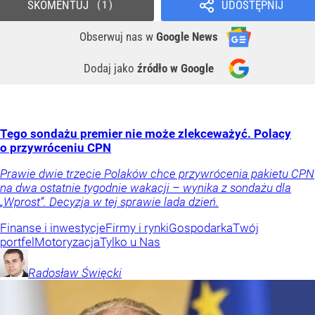
SKOMENTUJ
UDOSTĘPNIJ
1
Obserwuj nas
w
Google News
Dodaj jako
źródło w Google
Tego sondażu premier nie może zlekceważyć. Polacy
o przywróceniu CPN
Prawie dwie trzecie Polaków chce przywrócenia pakietu CPN
na dwa ostatnie tygodnie wakacji – wynika z sondażu dla
„Wprost”. Decyzja w tej sprawie lada dzień.
Finanse i inwestycje
Firmy i rynki
Gospodarka
Twój
portfel
Motoryzacja
Tylko u Nas
Radosław
Święcki