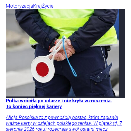
Motoryzacja
Kraj
Życie
Polka wróciła po udarze i nie kryła wzruszenia.
To koniec pięknej kariery
Alicja Rosolska to z pewnością postać, która zapisała
ważne karty w dziejach polskiego tenisa. W piątek (tj. 7
sierpnia 2026 roku) rozegrała swój ostatni mecz.