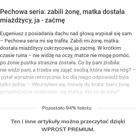
Pechowa seria: zabili żonę, matka dostała
miażdżycy, ja - zaćmę
Eugeniusz z posiadania dachu nad głową wypisał się sam.
– Pechowa seria mi się trafiła. Zabili mi żonę, matka
dostała miażdżycy cukrzycowej, ja zaćmę. W krótkim
czasie ruina – nie widzę na oczy, matce nie mogę pomóc,
po żonie pustka straszna została. Co by pani zrobiła:
nie widzi pani, a trzeba się zająć osobą, która nie ma nóg? –
pytał wyraźnie retorycznie, bo dla niego odpowiedź była
tylko jedna. – Wkurzyłem się, mówię do brata: bierz żonę,
przyjeżdżajcie opiekować się matką. Ale co ze mną?
Pozostało 94% tekstu
Ten i inne artykuły można przeczytać dzięki
WPROST PREMIUM.