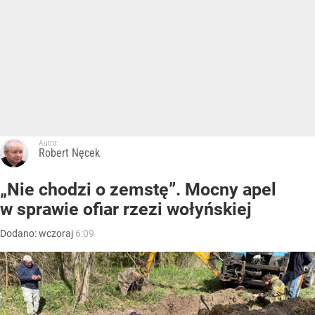
Autor:
Robert Nęcek
„Nie chodzi o zemstę”. Mocny apel
w sprawie ofiar rzezi wołyńskiej
Dodano:
wczoraj
6:09