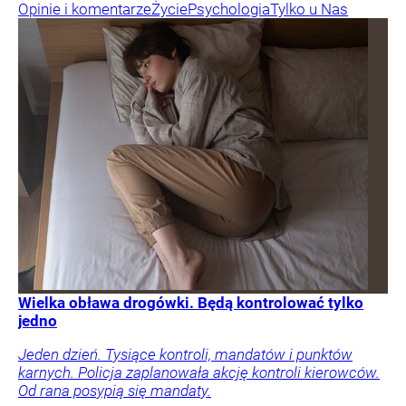
Opinie i komentarze
Życie
Psychologia
Tylko u Nas
Wielka obława drogówki. Będą kontrolować tylko
jedno
Jeden dzień. Tysiące kontroli, mandatów i punktów
karnych. Policja zaplanowała akcję kontroli kierowców.
Od rana posypią się mandaty.