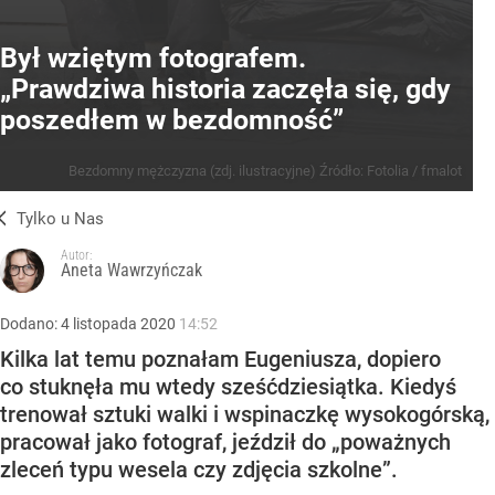
Był wziętym fotografem.
„Prawdziwa historia zaczęła się, gdy
poszedłem w bezdomność”
Bezdomny mężczyzna (zdj. ilustracyjne)
Źródło:
Fotolia
/
fmalot
Tylko u Nas
Autor:
Aneta Wawrzyńczak
Dodano:
4
listopada
2020
14:52
Kilka lat temu poznałam Eugeniusza, dopiero
co stuknęła mu wtedy sześćdziesiątka. Kiedyś
trenował sztuki walki i wspinaczkę wysokogórską,
pracował jako fotograf, jeździł do „poważnych
zleceń typu wesela czy zdjęcia szkolne”.