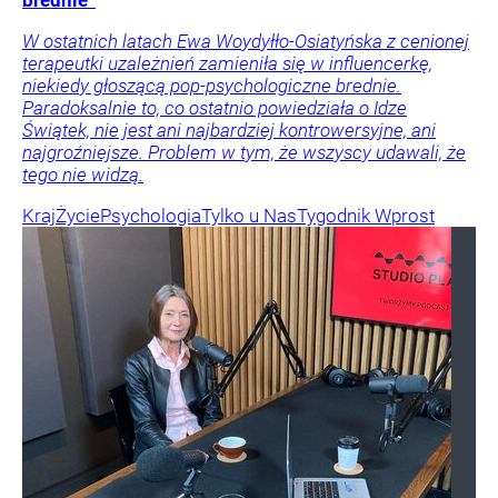
brednie”
W ostatnich latach Ewa Woydyłło-Osiatyńska z cenionej
terapeutki uzależnień zamieniła się w influencerkę,
niekiedy głoszącą pop-psychologiczne brednie.
Paradoksalnie to, co ostatnio powiedziała o Idze
Świątek, nie jest ani najbardziej kontrowersyjne, ani
najgroźniejsze. Problem w tym, że wszyscy udawali, że
tego nie widzą.
Kraj
Życie
Psychologia
Tylko u Nas
Tygodnik Wprost