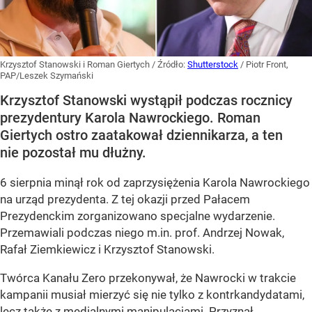
Krzysztof Stanowski i Roman Giertych
/ Źródło:
Shutterstock
/
Piotr Front,
PAP/Leszek Szymański
Krzysztof Stanowski wystąpił podczas rocznicy
prezydentury Karola Nawrockiego. Roman
Giertych ostro zaatakował dziennikarza, a ten
nie pozostał mu dłużny.
6 sierpnia minął rok od zaprzysiężenia Karola Nawrockiego
na urząd prezydenta. Z tej okazji przed Pałacem
Prezydenckim zorganizowano specjalne wydarzenie.
Przemawiali podczas niego m.in. prof. Andrzej Nowak,
Rafał Ziemkiewicz i Krzysztof Stanowski.
Twórca Kanału Zero przekonywał, że Nawrocki w trakcie
kampanii musiał mierzyć się nie tylko z kontrkandydatami,
lecz także z medialnymi manipulacjami. Przyznał,