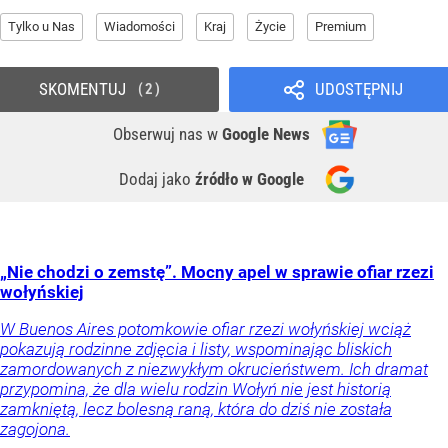
Tylko u Nas
Wiadomości
Kraj
Życie
Premium
SKOMENTUJ
UDOSTĘPNIJ
2
Obserwuj nas
w
Google News
Dodaj jako
źródło w Google
„Nie chodzi o zemstę”. Mocny apel w sprawie ofiar rzezi
wołyńskiej
W Buenos Aires potomkowie ofiar rzezi wołyńskiej wciąż
pokazują rodzinne zdjęcia i listy, wspominając bliskich
zamordowanych z niezwykłym okrucieństwem. Ich dramat
przypomina, że dla wielu rodzin Wołyń nie jest historią
zamkniętą, lecz bolesną raną, która do dziś nie została
zagojona.