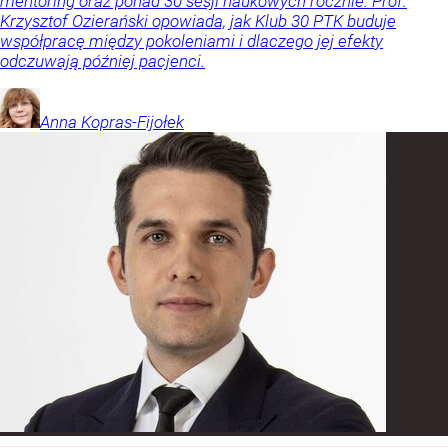
mentoring oraz ponad 30 sesji naukowych rocznie. Prof.
Krzysztof Ozierański opowiada, jak Klub 30 PTK buduje
współpracę między pokoleniami i dlaczego jej efekty
odczuwają później pacjenci.
Anna
Kopras-Fijołek