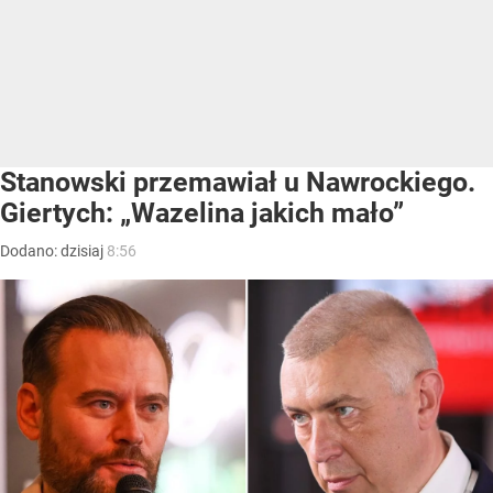
Stanowski przemawiał u Nawrockiego.
Giertych: „Wazelina jakich mało”
Dodano:
dzisiaj
8:56