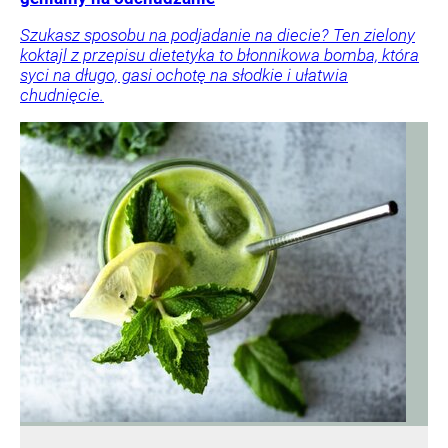
Szukasz sposobu na podjadanie na diecie? Ten zielony
koktajl z przepisu dietetyka to błonnikowa bomba, która
syci na długo, gasi ochotę na słodkie i ułatwia
chudnięcie.