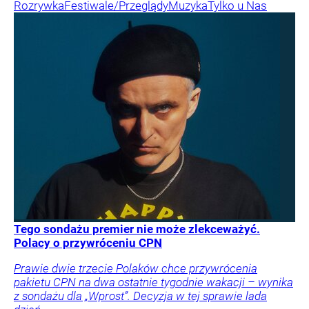
Rozrywka
Festiwale/Przeglądy
Muzyka
Tylko u Nas
Tego sondażu premier nie może zlekceważyć.
Polacy o przywróceniu CPN
Prawie dwie trzecie Polaków chce przywrócenia
pakietu CPN na dwa ostatnie tygodnie wakacji – wynika
z sondażu dla „Wprost”. Decyzja w tej sprawie lada