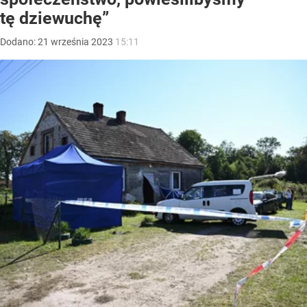
tę dziewuchę”
Dodano:
21
września
2023
15:11