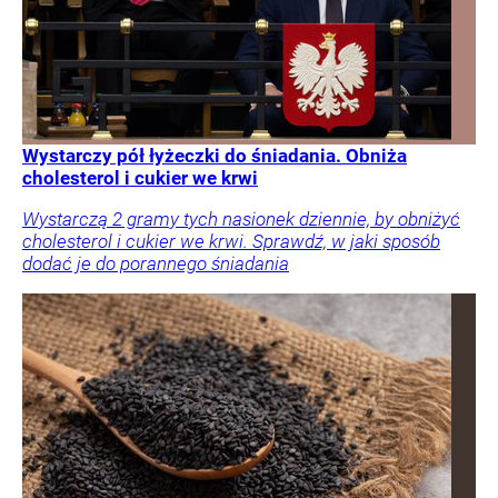
Wystarczy pół łyżeczki do śniadania. Obniża
cholesterol i cukier we krwi
Wystarczą 2 gramy tych nasionek dziennie, by obniżyć
cholesterol i cukier we krwi. Sprawdź, w jaki sposób
dodać je do porannego śniadania