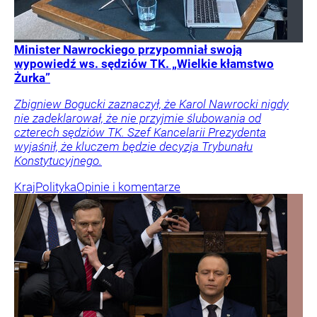
Minister Nawrockiego przypomniał swoją
wypowiedź ws. sędziów TK. „Wielkie kłamstwo
Żurka”
Zbigniew Bogucki zaznaczył, że Karol Nawrocki nigdy
nie zadeklarował, że nie przyjmie ślubowania od
czterech sędziów TK. Szef Kancelarii Prezydenta
wyjaśnił, że kluczem będzie decyzja Trybunału
Konstytucyjnego.
Kraj
Polityka
Opinie i komentarze