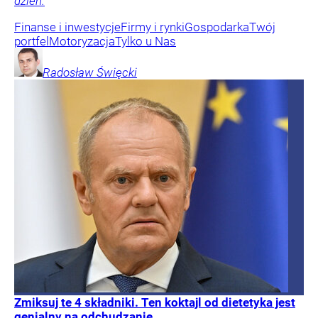
dzień.
Finanse i inwestycje
Firmy i rynki
Gospodarka
Twój
portfel
Motoryzacja
Tylko u Nas
Radosław
Święcki
Zmiksuj te 4 składniki. Ten koktajl od dietetyka jest
genialny na odchudzanie