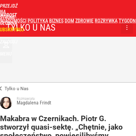
PRZEJDŹ
NA
WPROST
STRONĘ
WIADOMOŚCI
POLITYKA
BIZNES
DOM
ZDROWIE
ROZRYWKA
TYGODN
GŁÓWNĄ
TYLKO U NAS
UBSKRYBUJ
ZALOGUJ
MENU
Tylko u Nas
Rozmawiała:
Magdalena Frindt
Makabra w Czernikach. Piotr G.
stworzył quasi-sektę. „Chętnie, jako
społeczeństwo, powiesilibyśmy