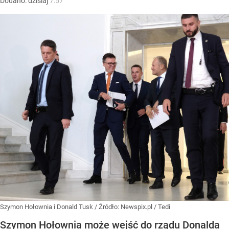
Dodano:
dzisiaj
7:57
Szymon Hołownia i Donald Tusk
/ Źródło:
Newspix.pl
/
Tedi
Szymon Hołownia może wejść do rządu Donalda