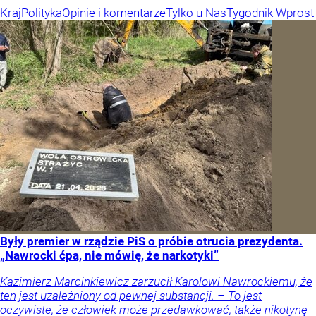
Kraj
Polityka
Opinie i komentarze
Tylko u Nas
Tygodnik Wprost
Były premier w rządzie PiS o próbie otrucia prezydenta.
„Nawrocki ćpa, nie mówię, że narkotyki”
Kazimierz Marcinkiewicz zarzucił Karolowi Nawrockiemu, że
ten jest uzależniony od pewnej substancji. – To jest
oczywiste, że człowiek może przedawkować, także nikotynę