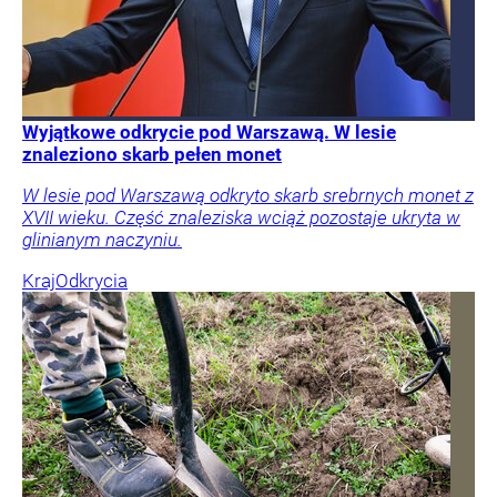
Wyjątkowe odkrycie pod Warszawą. W lesie
znaleziono skarb pełen monet
W lesie pod Warszawą odkryto skarb srebrnych monet z
XVII wieku. Część znaleziska wciąż pozostaje ukryta w
glinianym naczyniu.
Kraj
Odkrycia