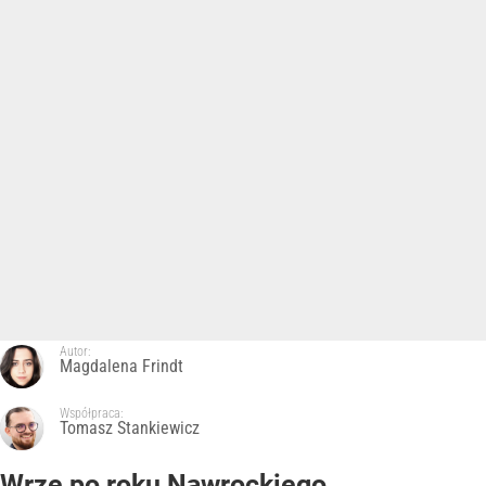
Autor:
Magdalena Frindt
Współpraca:
Tomasz Stankiewicz
Wrze po roku Nawrockiego.