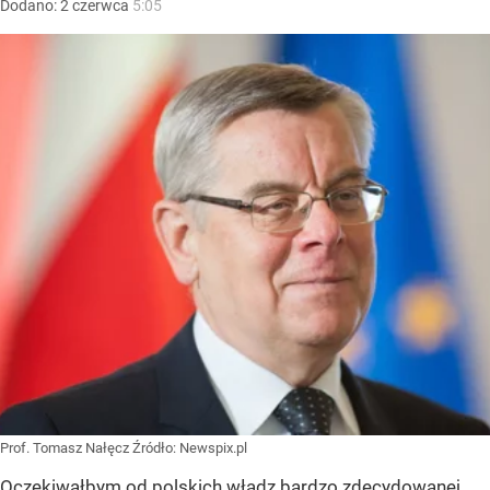
Dodano:
2
czerwca
5:05
Prof. Tomasz Nałęcz
Źródło:
Newspix.pl
Oczekiwałbym od polskich władz bardzo zdecydowanej,