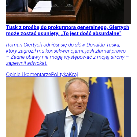
Tusk z prośbą do prokuratora generalnego, Giertych
może zostać usunięty. „To jest dość absurdalne”
Roman Giertych odniósł się do słów Donalda Tuska,
który zagroził mu konsekwencjami, jeśli złamał prawo.
– Żadne obawy nie mogą występować z mojej strony –
zapewnił adwokat.
Opinie i komentarze
Polityka
Kraj