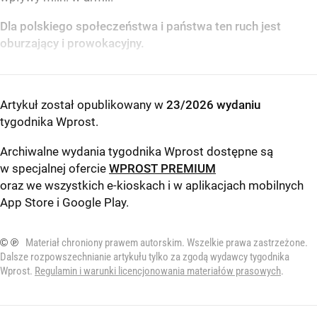
Dla polskiego społeczeństwa i państwa ten ruch jest
oburzający i prowokacyjny.
Artykuł został opublikowany w
23/2026 wydaniu
tygodnika Wprost
.
Archiwalne wydania tygodnika Wprost dostępne są
w specjalnej ofercie
WPROST PREMIUM
oraz we wszystkich e-kioskach i w aplikacjach mobilnych
App Store
i
Google Play
.
© ℗
Materiał chroniony prawem autorskim. Wszelkie prawa zastrzeżone.
Dalsze rozpowszechnianie artykułu tylko za zgodą wydawcy tygodnika
Wprost.
Regulamin i warunki licencjonowania materiałów prasowych
.