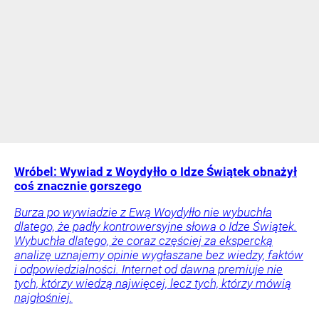
Wróbel: Wywiad z Woydyłło o Idze Świątek obnażył
coś znacznie gorszego
Burza po wywiadzie z Ewą Woydyłło nie wybuchła
dlatego, że padły kontrowersyjne słowa o Idze Świątek.
Wybuchła dlatego, że coraz częściej za ekspercką
analizę uznajemy opinie wygłaszane bez wiedzy, faktów
i odpowiedzialności. Internet od dawna premiuje nie
tych, którzy wiedzą najwięcej, lecz tych, którzy mówią
najgłośniej.