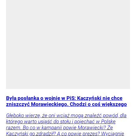
Była posłanka o wojnie w PiS: Kaczyński nie chce
zniszczyć Morawieckiego. Chodzi o coś większego
Głęboko wierzę, że oni wciąż mogą znaleźć powód, dla
którego warto usiąść do stołu i pojechać w Polskę
razem. Bo co w kampanii powie Morawiecki? Że
Kaczyński go zdradził? A co powie prezes? Wyciągnie