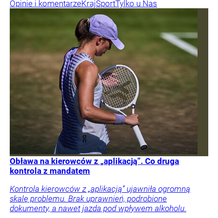
Opinie i komentarze
Kraj
Sport
Tylko u Nas
Obława na kierowców z „aplikacją”. Co druga
kontrola z mandatem
Kontrola kierowców z „aplikacją” ujawniła ogromną
skalę problemu. Brak uprawnień, podrobione
dokumenty, a nawet jazda pod wpływem alkoholu.