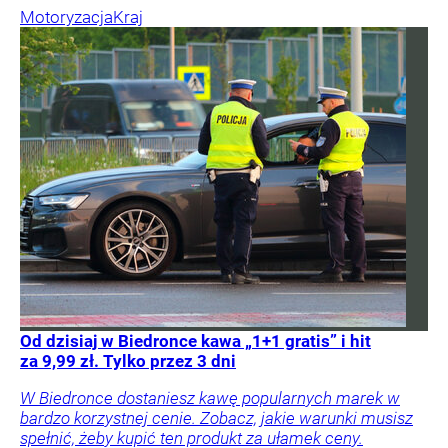
Motoryzacja
Kraj
Od dzisiaj w Biedronce kawa „1+1 gratis” i hit
za 9,99 zł. Tylko przez 3 dni
W Biedronce dostaniesz kawę popularnych marek w
bardzo korzystnej cenie. Zobacz, jakie warunki musisz
spełnić, żeby kupić ten produkt za ułamek ceny.