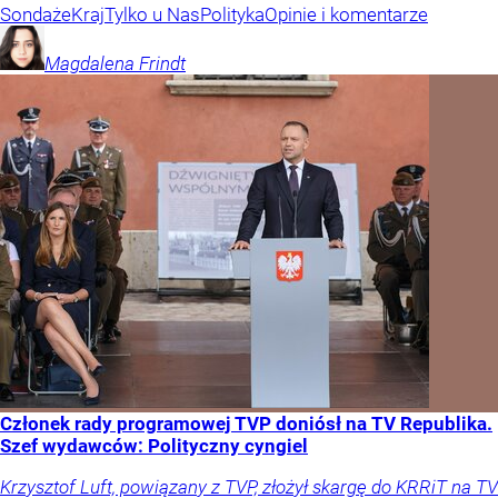
Sondaże
Kraj
Tylko u Nas
Polityka
Opinie i komentarze
Magdalena
Frindt
Członek rady programowej TVP doniósł na TV Republika.
Szef wydawców: Polityczny cyngiel
Krzysztof Luft, powiązany z TVP, złożył skargę do KRRiT na TV