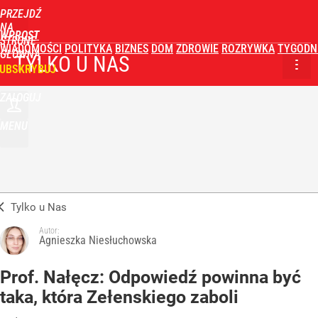
PRZEJDŹ
NA
WPROST
STRONĘ
WIADOMOŚCI
POLITYKA
BIZNES
DOM
ZDROWIE
ROZRYWKA
TYGODN
GŁÓWNĄ
TYLKO U NAS
UBSKRYBUJ
ZALOGUJ
MENU
Tylko u Nas
Autor:
Agnieszka Niesłuchowska
Prof. Nałęcz: Odpowiedź powinna być
taka, która Zełenskiego zaboli