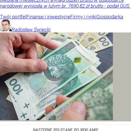
Mediana miesięcznych wynagrodzeń brutto w gospodarce
narodowej wyniosła w lutym br. 7690,82 zł brutto - podał GUS.
Twój portfel
Finanse i inwestycje
Firmy i rynki
Gospodarka
Radosław
Święcki