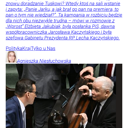
znowu doradzanie Tuskowi? Wtedy ktoś na sali wstanie
i zapyta: „Panie Jarku, a jak brał go pan na premiera, to
pan o tym nie wiedział?”. Ta kampania w rozbiciu będzie
dla nich obu niezwykle trudna – mówi w rozmowie z
„Wprost” Elżbieta Jakubiak, była posłanka PiS, dawna
współpracowniczka Jarosława Kaczyńskiego i była
szefowa Gabinetu Prezydenta RP Lecha Kaczyńskiego.
Polityka
Kraj
Tylko u Nas
Agnieszka
Niesłuchowska