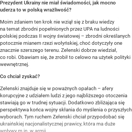
Prezydent Ukrainy nie miał świadomości, jak mocno
uderza to w polską wrażliwość?
Moim zdaniem ten krok nie wziął się z braku wiedzy
na temat zbrodni popełnionych przez UPA na ludności
polskiej podczas II wojny światowej – zbrodni określanych
potocznie mianem rzezi wołyńskiej, choć dotyczyły one
znacznie szerszego terenu. Zełenski dobrze wiedział,
co robi. Obawiam się, że zrobił to celowo na użytek polityki
wewnętrznej.
Co chciał zyskać?
Zełenski znajduje się w poważnych opałach – afery
korupcyjne z udziałem ludzi z jego najbliższego otoczenia
stawiają go w trudnej sytuacji. Dodatkowo zbliżająca się
perspektywa końca wojny skłania do myślenia o przyszłych
wyborach. Tym ruchem Zełenski chciał przypodobać się
ukraińskiej nacjonalistycznej prawicy, która ma duże
wpływy m.in. w armii.