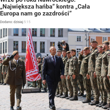
„Największa hańba” kontra „Cała
Europa nam go zazdrości”
Dodano:
dzisiaj
5:15