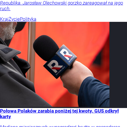
Republika. Jarosław Olechowski gorzko zareagował na jego
ruch.
Kraj
Życie
Polityka
Połowa Polaków zarabia poniżej tej kwoty. GUS odkrył
karty