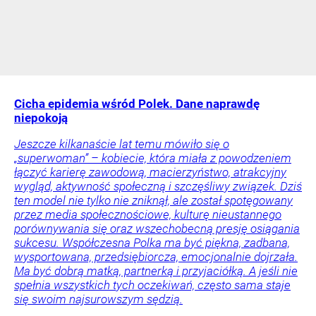
Cicha epidemia wśród Polek. Dane naprawdę
niepokoją
Jeszcze kilkanaście lat temu mówiło się o
„superwoman” – kobiecie, która miała z powodzeniem
łączyć karierę zawodową, macierzyństwo, atrakcyjny
wygląd, aktywność społeczną i szczęśliwy związek. Dziś
ten model nie tylko nie zniknął, ale został spotęgowany
przez media społecznościowe, kulturę nieustannego
porównywania się oraz wszechobecną presję osiągania
sukcesu. Współczesna Polka ma być piękna, zadbana,
wysportowana, przedsiębiorcza, emocjonalnie dojrzała.
Ma być dobrą matką, partnerką i przyjaciółką. A jeśli nie
spełnia wszystkich tych oczekiwań, często sama staje
się swoim najsurowszym sędzią.