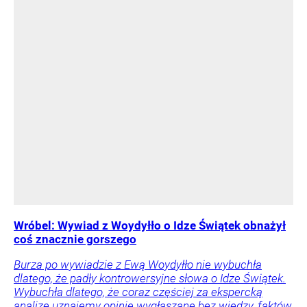
Wróbel: Wywiad z Woydyłło o Idze Świątek obnażył
coś znacznie gorszego
Burza po wywiadzie z Ewą Woydyłło nie wybuchła
dlatego, że padły kontrowersyjne słowa o Idze Świątek.
Wybuchła dlatego, że coraz częściej za ekspercką
analizę uznajemy opinie wygłaszane bez wiedzy, faktów