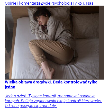
Opinie i komentarze
Życie
Psychologia
Tylko u Nas
Wielka obława drogówki. Będą kontrolować tylko
jedno
Jeden dzień. Tysiące kontroli, mandatów i punktów
karnych. Policja zaplanowała akcję kontroli kierowców.
Od rana posypią się mandaty.