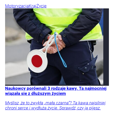
Motoryzacja
Kraj
Życie
Naukowcy porównali 3 rodzaje kawy. Ta najmocniej
wiązała się z dłuższym życiem
Myślisz, że to zwykła „mała czarna”? Ta kawa najsilniej
chroni serce i wydłuża życie. Sprawdź, czy ją pijesz.