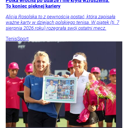
Polka wróciła po udarze i nie kryła wzruszenia.
To koniec pięknej kariery
Alicja Rosolska to z pewnością postać, która zapisała
ważne karty w dziejach polskiego tenisa. W piątek (tj. 7
sierpnia 2026 roku) rozegrała swój ostatni mecz.
Tenis
Sport