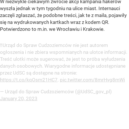
W niezwykle ciekawym zwrocie akcji kampania hakerów
wyszła jednak w tym tygodniu na ulice miast. Internauci
zaczęli zgłaszać, że podobne treści, jak te z maila, pojawiły
się na wydrukowanych kartkach wraz z kodem QR.
Potwierdzono to m.in. we Wrocławiu i Krakowie.
‼️Urząd do Spraw Cudzoziemców nie jest autorem
ogłoszenia i nie zbiera wspomnianych na ulotce informacji.
Treść ulotki może sugerować, że jest to próba wyłudzenia
danych osobowych. Wiarygodne informacje udostępniane
przez UdSC są dostępne na stronie:
https://t.co/kqOsm21HC7
.
pic.twitter.com/8mrHvg8mWi
— Urząd do Spraw Cudzoziemców (@UdSC_gov_pl)
January 20, 2023