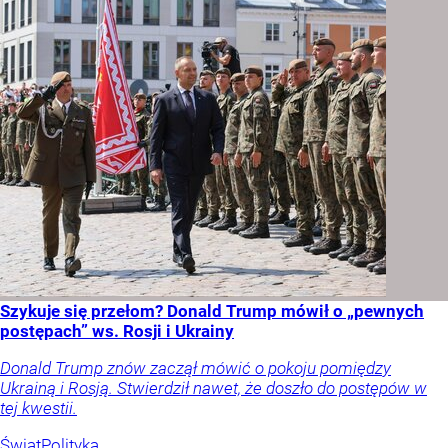
Szykuje się przełom? Donald Trump mówił o „pewnych
postępach” ws. Rosji i Ukrainy
Donald Trump znów zaczął mówić o pokoju pomiędzy
Ukrainą i Rosją. Stwierdził nawet, że doszło do postępów w
tej kwestii.
Świat
Polityka