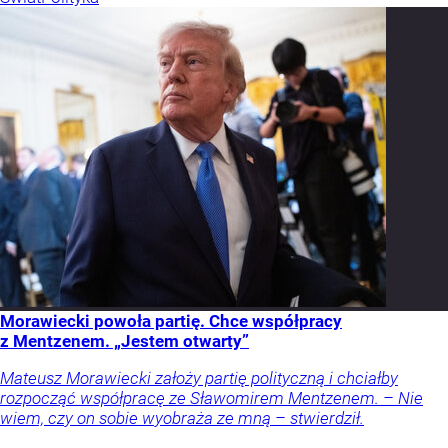
Morawiecki powoła partię. Chce współpracy
z Mentzenem. „Jestem otwarty”
Mateusz Morawiecki założy partię polityczną i chciałby
rozpocząć współpracę ze Sławomirem Mentzenem. – Nie
wiem, czy on sobie wyobraża ze mną – stwierdził.