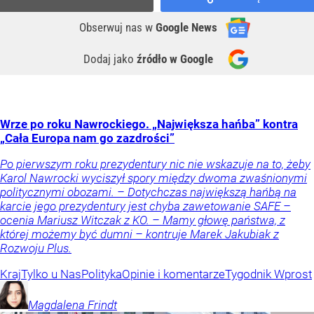
Obserwuj nas
w
Google News
Dodaj jako
źródło w Google
Wrze po roku Nawrockiego. „Największa hańba” kontra
„Cała Europa nam go zazdrości”
Po pierwszym roku prezydentury nic nie wskazuje na to, żeby
Karol Nawrocki wyciszył spory między dwoma zwaśnionymi
politycznymi obozami. – Dotychczas największą hańbą na
karcie jego prezydentury jest chyba zawetowanie SAFE –
ocenia Mariusz Witczak z KO. – Mamy głowę państwa, z
której możemy być dumni – kontruje Marek Jakubiak z
Rozwoju Plus.
Kraj
Tylko u Nas
Polityka
Opinie i komentarze
Tygodnik Wprost
Magdalena
Frindt