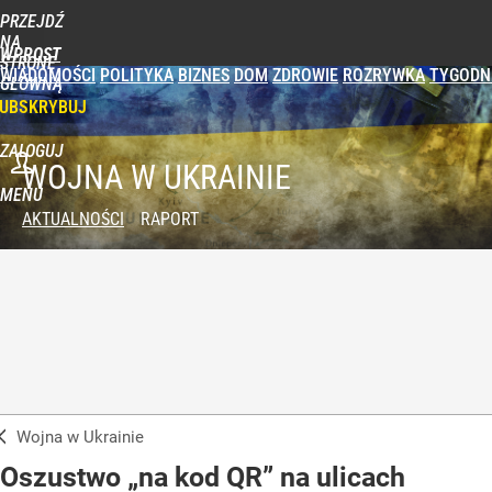
PRZEJDŹ
NA
WPROST
STRONĘ
WIADOMOŚCI
POLITYKA
BIZNES
DOM
ZDROWIE
ROZRYWKA
TYGODN
GŁÓWNĄ
UBSKRYBUJ
ZALOGUJ
WOJNA W UKRAINIE
MENU
AKTUALNOŚCI
RAPORT
Wojna w Ukrainie
Oszustwo „na kod QR” na ulicach