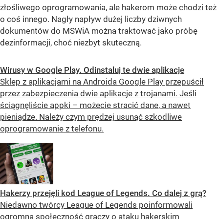
złośliwego oprogramowania, ale hakerom może chodzi też
o coś innego. Nagły napływ dużej liczby dziwnych
dokumentów do MSWiA można traktować jako próbę
dezinformacji, choć niezbyt skuteczną.
Wirusy w Google Play. Odinstaluj te dwie aplikacje
Sklep z aplikacjami na Androida Google Play przepuścił
przez zabezpieczenia dwie aplikacje z trojanami. Jeśli
ściągnęliście appki – możecie stracić dane, a nawet
pieniądze. Należy czym prędzej usunąć szkodliwe
oprogramowanie z telefonu.
Hakerzy przejęli kod League of Legends. Co dalej z grą?
Niedawno twórcy League of Legends poinformowali
ogromną społeczność graczy o ataku hakerskim