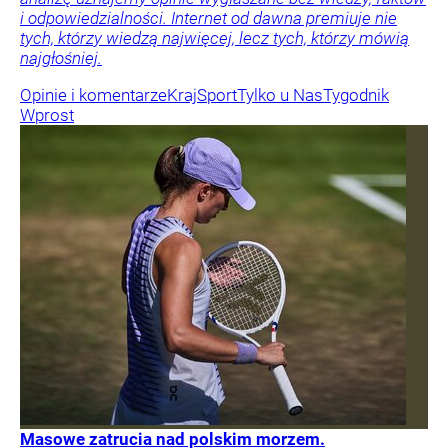
i odpowiedzialności. Internet od dawna premiuje nie
tych, którzy wiedzą najwięcej, lecz tych, którzy mówią
najgłośniej.
Opinie i komentarze
Kraj
Sport
Tylko u Nas
Tygodnik
Wprost
Masowe zatrucia nad polskim morzem.