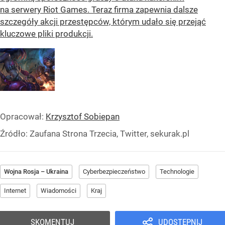
na serwery Riot Games. Teraz firma zapewnia dalsze
szczegóły akcji przestępców, którym udało się przejąć
kluczowe pliki produkcji.
Opracował:
Krzysztof Sobiepan
Źródło:
Zaufana Strona Trzecia, Twitter, sekurak.pl
Wojna Rosja – Ukraina
Cyberbezpieczeństwo
Technologie
Internet
Wiadomości
Kraj
SKOMENTUJ
UDOSTĘPNIJ