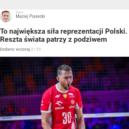
Autor:
Maciej Piasecki
To największa siła reprezentacji Polski.
Reszta świata patrzy z podziwem
Dodano:
wczoraj
21:55