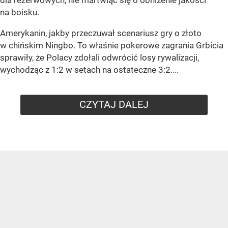
dla rezerwowych, nie martwiąc się o obniżenie jakości
na boisku.
Amerykanin, jakby przeczuwał scenariusz gry o złoto
w chińskim Ningbo. To właśnie pokerowe zagrania Grbicia
sprawiły, że Polacy zdołali odwrócić losy rywalizacji,
wychodząc z 1:2 w setach na ostateczne 3:2....
CZYTAJ DALEJ