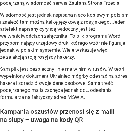
podejrzaną wiadomość serwis Zaufana Strona Trzecia.
Wiadomość jest jednak napisana nieco koślawym polskim
i znaleźć tam można kalkę językową z rosyjskiego. Jeden
artefakt napisany cyrylicą widoczny jest też
we właściwościach załącznika. To plik programu Word
przypominający urzędowy druk, którego wzór nie figuruje
jednak w polskim systemie. Wiele wskazuje więc,
że za akcją
stoją rosyjscy hakerzy
.
Sam plik jest bezpieczny i nie ma w nim wirusów. W teorii
wypełniony dokument Ukrainiec mógłby odesłać na adres
hakera i zdradzić swoje dane osobowe. Sama treść
podejrzanego maila zachęca jednak do… odesłania
formularza na faktyczny adres MSWiA.
Kampania oszustów przenosi się z maili
na słupy – uwaga na kody QR