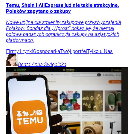
Temu, Shein i AliExpress już nie takie atrakcyjne.
Polaków zapytano o zakupy
Nowe unijne cła zmieniły zakupowe przyzwyczajenia
Polaków. Sondaż dla „Wprost” pokazuje, że niemal
połowa badanych ograniczyła zakupy na azjatyckich
platformach.
Firmy i rynki
Gospodarka
Twój portfel
Tylko u Nas
Beata Anna
Święcicka