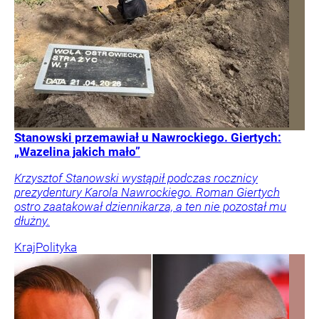
Stanowski przemawiał u Nawrockiego. Giertych:
„Wazelina jakich mało”
Krzysztof Stanowski wystąpił podczas rocznicy
prezydentury Karola Nawrockiego. Roman Giertych
ostro zaatakował dziennikarza, a ten nie pozostał mu
dłużny.
Kraj
Polityka