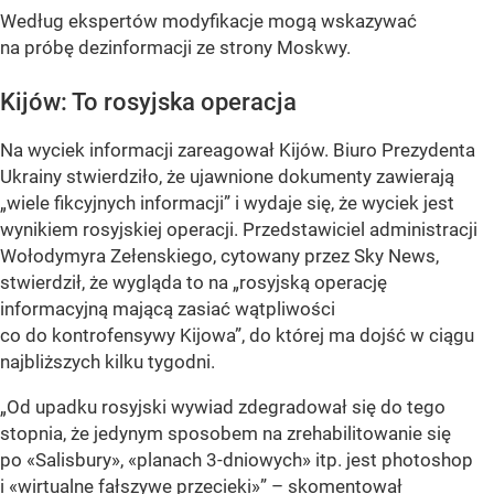
Według ekspertów modyfikacje mogą wskazywać
na próbę dezinformacji ze strony Moskwy.
Kijów: To rosyjska operacja
Na wyciek informacji zareagował Kijów. Biuro Prezydenta
Ukrainy stwierdziło, że ujawnione dokumenty zawierają
„wiele fikcyjnych informacji” i wydaje się, że wyciek jest
wynikiem rosyjskiej operacji. Przedstawiciel administracji
Wołodymyra Zełenskiego, cytowany przez Sky News,
stwierdził, że wygląda to na „rosyjską operację
informacyjną mającą zasiać wątpliwości
co do kontrofensywy Kijowa”, do której ma dojść w ciągu
najbliższych kilku tygodni.
„Od upadku rosyjski wywiad zdegradował się do tego
stopnia, że jedynym sposobem na zrehabilitowanie się
po «Salisbury», «planach 3-dniowych» itp. jest photoshop
i «wirtualne fałszywe przecieki»” – skomentował