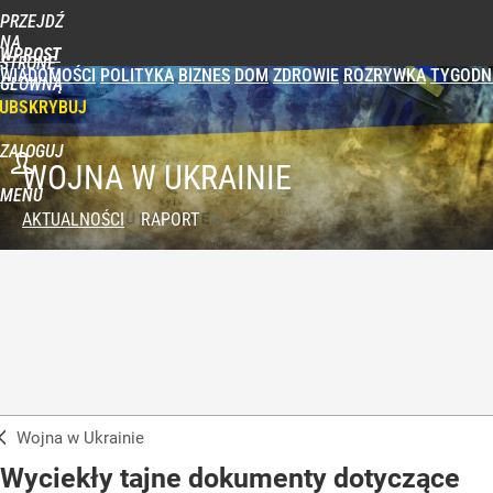
PRZEJDŹ
NA
WPROST
STRONĘ
WIADOMOŚCI
POLITYKA
BIZNES
DOM
ZDROWIE
ROZRYWKA
TYGODN
GŁÓWNĄ
UBSKRYBUJ
ZALOGUJ
WOJNA W UKRAINIE
MENU
AKTUALNOŚCI
RAPORT
Wojna w Ukrainie
Wyciekły tajne dokumenty dotyczące