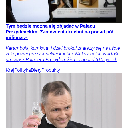
Tym będzie można się objadać w Pałacu
Prezydenckim. Zamówienia kuchni na ponad pół
miliona zł
Karambola, kumkwat i dziki brokuł znalazły się na liście
zakupowej prezydenckiej kuchni. Maksymalna wartość
umowy z Pałacem Prezydenckim to ponad 515 tys. zł.
Kraj
Polityka
Diety
Produkty