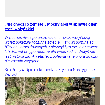
„Nie chodzi o zemstę”. Mocny apel w sprawie ofiar
rzezi wołyńskiej
W Buenos Aires potomkowie ofiar rzezi wołyńskiej
wciąż pokazują rodzinne zdjęcia i listy, wspominając
bliskich zamordowanych z niezwykłym okrucieństwem.
Ich dramat przypomina, że dla wielu rodzin Wołyń nie
jest historią zamkniętą, lecz bolesną raną, która do dziś
nie została zagojona.
Kraj
Polityka
Opinie i komentarze
Tylko u Nas
Tygodnik
Wprost