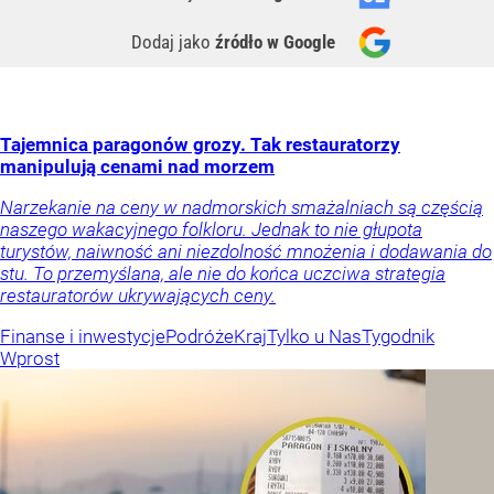
Dodaj jako
źródło w Google
Tajemnica paragonów grozy. Tak restauratorzy
manipulują cenami nad morzem
Narzekanie na ceny w nadmorskich smażalniach są częścią
naszego wakacyjnego folkloru. Jednak to nie głupota
turystów, naiwność ani niezdolność mnożenia i dodawania do
stu. To przemyślana, ale nie do końca uczciwa strategia
restauratorów ukrywających ceny.
Finanse i inwestycje
Podróże
Kraj
Tylko u Nas
Tygodnik
Wprost