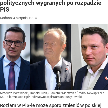
politycznych wygranych po rozpadzie
PiS
Dodano:
4
sierpnia
10:14
Mateusz Morawiecki, Donald Tusk, Sławomir Mentzen
/ Źródło:
Newspix.pl
/
Kai Taller/Newspix.pl/Tedi/Newspix.pl/Damian Burzykowski
Rozłam w PiS-ie może sporo zmienić w polskiej