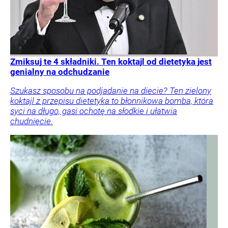
Zmiksuj te 4 składniki. Ten koktajl od dietetyka jest
genialny na odchudzanie
Szukasz sposobu na podjadanie na diecie? Ten zielony
koktajl z przepisu dietetyka to błonnikowa bomba, która
syci na długo, gasi ochotę na słodkie i ułatwia
chudnięcie.