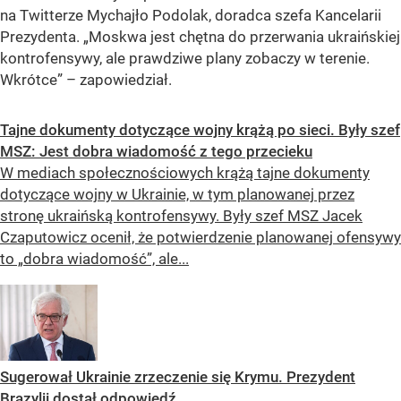
na Twitterze Mychajło Podolak, doradca szefa Kancelarii
Prezydenta. „Moskwa jest chętna do przerwania ukraińskiej
kontrofensywy, ale prawdziwe plany zobaczy w terenie.
Wkrótce” – zapowiedział.
Tajne dokumenty dotyczące wojny krążą po sieci. Były szef
MSZ: Jest dobra wiadomość z tego przecieku
W mediach społecznościowych krążą tajne dokumenty
dotyczące wojny w Ukrainie, w tym planowanej przez
stronę ukraińską kontrofensywy. Były szef MSZ Jacek
Czaputowicz ocenił, że potwierdzenie planowanej ofensywy
to „dobra wiadomość”, ale...
Sugerował Ukrainie zrzeczenie się Krymu. Prezydent
Brazylii dostał odpowiedź