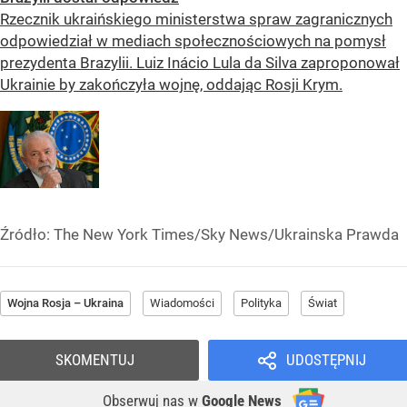
Rzecznik ukraińskiego ministerstwa spraw zagranicznych
odpowiedział w mediach społecznościowych na pomysł
prezydenta Brazylii. Luiz Inácio Lula da Silva zaproponował
Ukrainie by zakończyła wojnę, oddając Rosji Krym.
Źródło:
The New York Times/Sky News/Ukrainska Prawda
Wojna Rosja – Ukraina
Wiadomości
Polityka
Świat
SKOMENTUJ
UDOSTĘPNIJ
Obserwuj nas
w
Google News