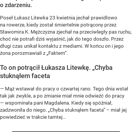
Pogrzeb Łukasza Litewki
/ Źródło:
Flickr
/
Klub Lewicy, Zack Masternak
Poseł Łukasz Litewka zmarł po zderzeniu
z samochodem. Sprawca wypadku po wielu