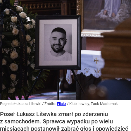
„Żyję z piętnem zabójcy”. Kierowca,
który potrącił Łukasza Litewkę,
przerywa milczenie
Dodano:
wczoraj
18:53