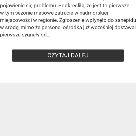
Międzywodzie
/ Źródło:
Shutterstock
W Międzywodziu doszło do grupowego zatrucia
w jednym z ośrodków rehabilitacyjnych. Sprawą
zajął się sanepid z Kamienia Pomorskiego.
W ośrodku rehabilitacyjnym w Międzywodziu przebywało
191 pensjonariuszy. Aż 53 z nich zgłosiło dolegliwości
typowe dla infekcji przewodu pokarmowego. Bóle brzucha,
gorączka, osłabienie i biegunka wskazywały na popularną
„jelitówkę”.
Międzywodzie. Masowe zatrucie w ośrodku
rehabilitacyjnym
Powiatowy Inspektor Sanitarny w Kamieniu Pomorskim