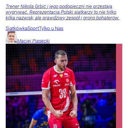
W Kamiennej Górze zaatakowano „niebezpiecznym
narzędziem” 15-latka. Policja prowadzi obławę za
osobą, która miała napaść na chłopca. Nie wykluczono,
że agresorów mogło być więcej.
Kraj
Życie
To największa siła reprezentacji Polski. Reszta