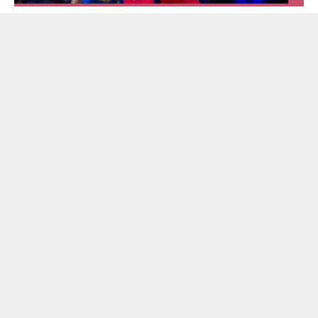
świata patrzy z podziwem
Trener Nikola Grbić i jego podopieczni nie przestają
wygrywać. Reprezentacja Polski siatkarzy to nie tylko
kilka nazwisk, ale prawdziwy zespół i grono bohaterów.
Siatkówka
Sport
Tylko u Nas
Maciej
Piasecki