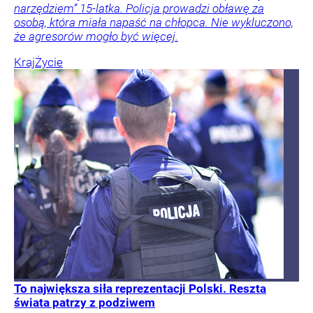
Kraj
Tylko u Nas
Polityka
Opinie i komentarze
Tygodnik
Wprost
Magdalena
Frindt
Atak na 15-latka Kamiennej Górze. Trwa obława
za sprawcą