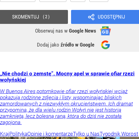
Rosja odgraża się krajom bałtyckim. „Zmieni to cały
krajobraz polityczny”
Władze Rosji kierują groźby pod adresem Litwy, Łotwy
i Estonii. Chodzi o insynuacje, że drony, które zaatakowały
lotnisko pod Pskowem, mogły wystartować z któregoś
ze wspomnianych krajów. – Jeśli zostanie to odnotowane
i udowodnione, nie...
Źródło:
Ukraińska Prawda