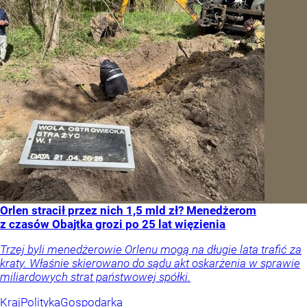
Wojna w Ukrainie
Wiadomości
Świat
Polityka
SKOMENTUJ
UDOSTĘPNIJ
2
Obserwuj nas
w
Google News
Dodaj jako
źródło w Google
„Nie chodzi o zemstę”. Mocny apel w sprawie ofiar rzezi
wołyńskiej
W Buenos Aires potomkowie ofiar rzezi wołyńskiej wciąż
pokazują rodzinne zdjęcia i listy, wspominając bliskich
zamordowanych z niezwykłym okrucieństwem. Ich dramat
przypomina, że dla wielu rodzin Wołyń nie jest historią
zamkniętą, lecz bolesną raną, która do dziś nie została
zagojona.
Kraj
Polityka
Opinie i komentarze
Tylko u Nas
Tygodnik Wprost