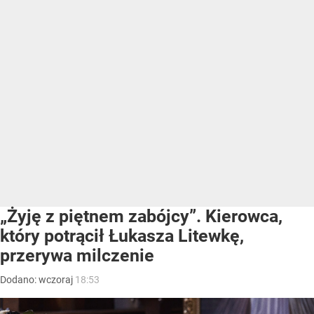
Anna Banasiak w rozmowie z dziennikarzami potwierdziła
pojawienie się problemu. Podkreśliła, że jest to pierwsze
w tym sezonie masowe zatrucie w nadmorskiej
miejscowości w regionie. Zgłoszenie wpłynęło do sanepidu
w środę, mimo że personel ośrodka już wcześniej dostawał
pierwsze sygnały od...
CZYTAJ DALEJ