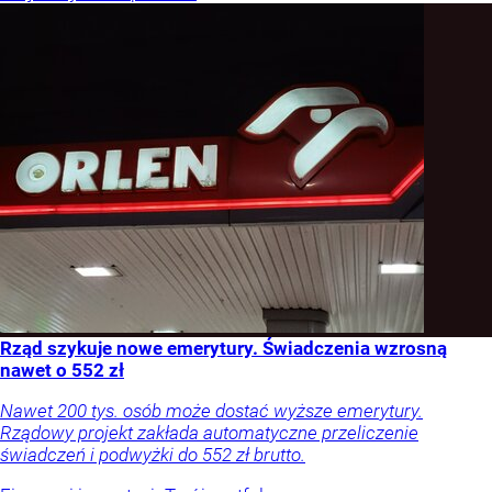
Orlen stracił przez nich 1,5 mld zł? Menedżerom
z czasów Obajtka grozi po 25 lat więzienia
Trzej byli menedżerowie Orlenu mogą na długie lata trafić za
kraty. Właśnie skierowano do sądu akt oskarżenia w sprawie
miliardowych strat państwowej spółki.