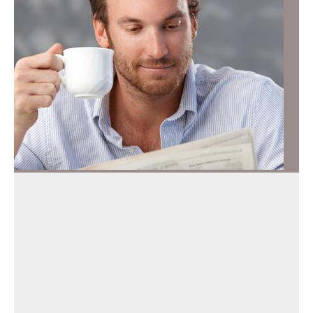
Naukowcy porównali 3 rodzaje kawy. Ta najmocniej
wiązała się z dłuższym życiem
Myślisz, że to zwykła „mała czarna”? Ta kawa najsilniej
chroni serce i wydłuża życie. Sprawdź, czy ją pijesz.
Produkty
Żywienie
Składniki odżywcze
Doniesienia
naukowe
Profilaktyka i leczenie
Badania