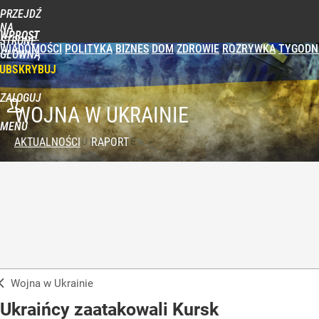
PRZEJDŹ
NA
WPROST
STRONĘ
WIADOMOŚCI
POLITYKA
BIZNES
DOM
ZDROWIE
ROZRYWKA
TYGODN
GŁÓWNĄ
UBSKRYBUJ
ZALOGUJ
WOJNA W UKRAINIE
MENU
AKTUALNOŚCI
RAPORT
Wojna w Ukrainie
Ukraińcy zaatakowali Kursk