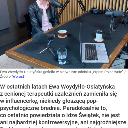
Autor:
Marcin Dzierżanowski
Jak Ewa Woydyłło z terapeutki stała się
influencerką. „Opowiada pop-
psychologiczne brednie”
Dodano:
6
sierpnia
11:37