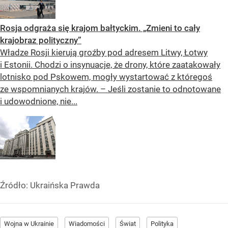
za pomocą katapulty, a ich zasięg wynosi ok. 120 km.
Mogą być wykorzystywane nie tylko do atakowania pozycji
przeciwnika, ale również transportowania na front amunicji,
żywności czy leków.
Zgodnie z założeniami producenta, to maszyny
jednorazowego użytku. Co ciekawe, spółka SYPAQ
dostarcza dorny w formie wykrojów, które można bez trudu
złożyć tuż przed użyciem. Jedyne niezbędne narzędzie
to klucz, którego należy użyć do zamocowania śmigła.
Ukraiński dron zbliżał się do Moskwy. Musieli zamknąć
lotnisko
Burmistrz Moskwy poinformował, że rosyjska obrona
przeciwlotnicza zestrzeliła zmierzającego w kierunku
miasta ukraińskiego drona. Z uwagi na zagrożenie atakiem
zamknięte zostało lotnisko we Wnukowie.