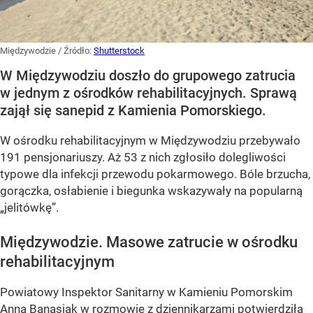
Masowe zatrucia nad polskim morzem.
Wprowadzono kwarantannę
Dodano:
wczoraj
19:50