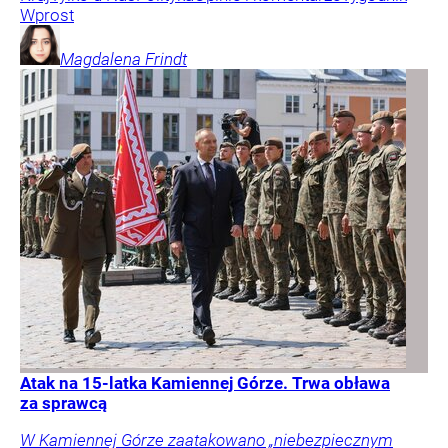
Wrze po roku Nawrockiego. „Największa hańba”
kontra „Cała Europa nam go zazdrości”
Po pierwszym roku prezydentury nic nie wskazuje na to,
żeby Karol Nawrocki wyciszył spory między dwoma
zwaśnionymi politycznymi obozami. – Dotychczas
największą hańbą na karcie jego prezydentury jest
chyba zawetowanie SAFE – ocenia Mariusz Witczak z
KO. – Mamy głowę państwa, z której możemy być
dumni – kontruje Marek Jakubiak z Rozwoju Plus.