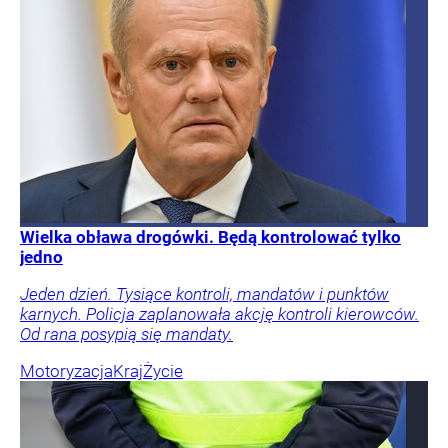
Tego sondażu premier nie może zlekceważyć.
Polacy o przywróceniu CPN
Prawie dwie trzecie Polaków chce przywrócenia
pakietu CPN na dwa ostatnie tygodnie wakacji – wynika
z sondażu dla „Wprost”. Decyzja w tej sprawie lada
dzień.
Finanse i inwestycje
Firmy i rynki
Gospodarka
Twój
portfel
Motoryzacja
Tylko u Nas
Radosław
Święcki