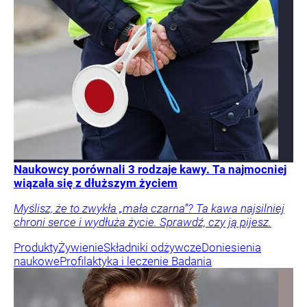
Wielka obława drogówki. Będą kontrolować tylko
jedno
Jeden dzień. Tysiące kontroli, mandatów i punktów
karnych. Policja zaplanowała akcję kontroli kierowców.
Od rana posypią się mandaty.
Motoryzacja
Kraj
Życie