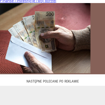
Kraj
Polityka
Gospodarka
Rząd szykuje nowe emerytury. Świadczenia wzrosną
nawet o 552 zł
Nawet 200 tys. osób może dostać wyższe emerytury.
Rządowy projekt zakłada automatyczne przeliczenie
świadczeń i podwyżki do 552 zł brutto.