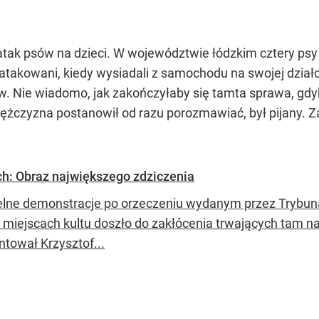
i atak psów na dzieci. W województwie łódzkim cztery ps
zaatakowani, kiedy wysiadali z samochodu na swojej działc
. Nie wiadomo, jak zakończyłaby się tamta sprawa, gdyby 
mężczyzna postanowił od razu porozmawiać, był pijany. Z
ch: Obraz największego zdziczenia
elne demonstracje po orzeczeniu wydanym przez Trybunał
u miejscach kultu doszło do zakłócenia trwających tam n
tował Krzysztof...