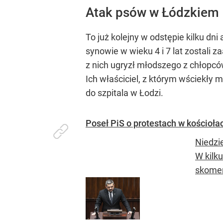
Atak psów w Łódzkiem
To już kolejny w odstępie kilku dn
synowie w wieku 4 i 7 lat zostali 
z nich ugryzł młodszego z chłopców
Ich właściciel, z którym wściekły 
do szpitala w Łodzi.
Poseł PiS o protestach w kościoła
Niedzi
W kilk
skomen