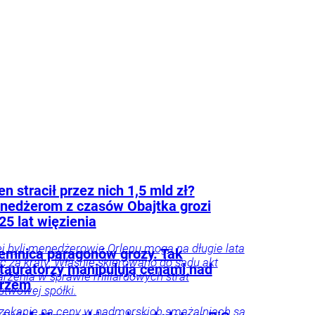
en stracił przez nich 1,5 mld zł?
nedżerom z czasów Obajtka grozi
25 lat więzienia
ej byli menedżerowie Orlenu mogą na długie lata
emnica paragonów grozy. Tak
ić za kraty. Właśnie skierowano do sądu akt
tauratorzy manipulują cenami nad
arżenia w sprawie miliardowych strat
rzem
Wyrażam zgodę na
stwowej spółki.
otrzymywanie na podany
zekanie na ceny w nadmorskich smażalniach są
adres e-mail informacji