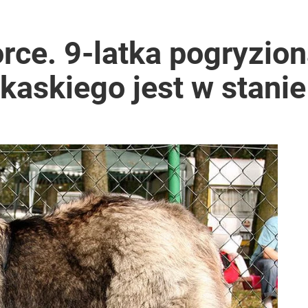
iście znane nazwiska
ce. 9-latka pogryzion
askiego jest w stanie
a? Kaczyński ostro reaguje
acy o przywróceniu CPN