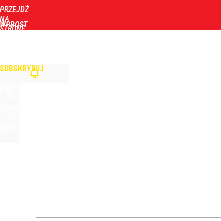
PRZEJDŹ
Udostępnij
1
Skomentuj
NA
WPROST
STRONĘ
GŁÓWNĄ
WIADOMOŚCI
POLITYKA
BIZNES
DOM
ZDROWIE
ROZRYWKA
TYGOD
Ile kosztowały obchody rocznicy Nawrockiego? W
SUBSKRYBUJ
2
ZALOGUJ
Nowy prezes Sądu Najwyższego grzmi po słowach 
SZUKAJ
MENU
5
„Nie chodzi o zemstę”. Mocny apel w sprawie ofiar 
dodaj