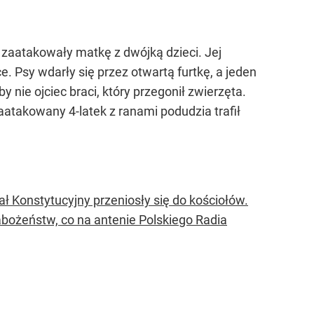
y zaatakowały matkę z dwójką dzieci. Jej
e. Psy wdarły się przez otwartą furtkę, a jeden
nie ojciec braci, który przegonił zwierzęta.
aatakowany 4-latek z ranami podudzia trafił
 Konstytucyjny przeniosły się do kościołów.
abożeństw, co na antenie Polskiego Radia