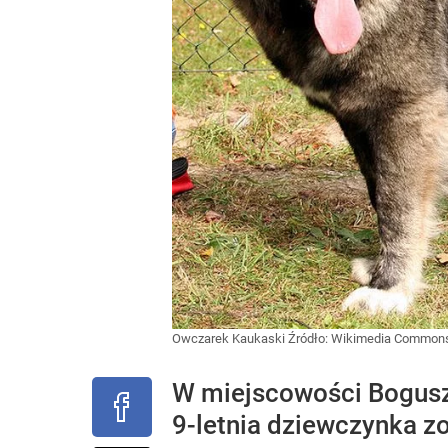
Owczarek Kaukaski
Źródło:
Wikimedia Common
W miejscowości Bogusz
9-letnia dziewczynka zos