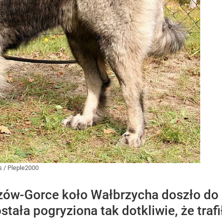
s
/
Pleple2000
ów-Gorce koło Wałbrzycha doszło do a
tała pogryziona tak dotkliwie, że trafi