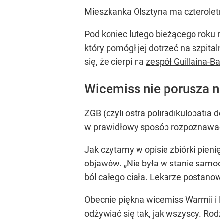
Mieszkanka Olsztyna ma czteroletn
Pod koniec lutego bieżącego roku m
który pomógł jej dotrzeć na szpit
się, że cierpi na
zespół Guillaina-B
Wicemiss nie porusza no
ZGB (czyli ostra poliradikulopatia
w prawidłowy sposób rozpoznawać z
Jak czytamy w opisie zbiórki pieni
objawów. „Nie była w stanie samod
ból całego ciała. Lekarze postanow
Obecnie piękna wicemiss Warmii i M
odżywiać się tak, jak wszyscy. Rod