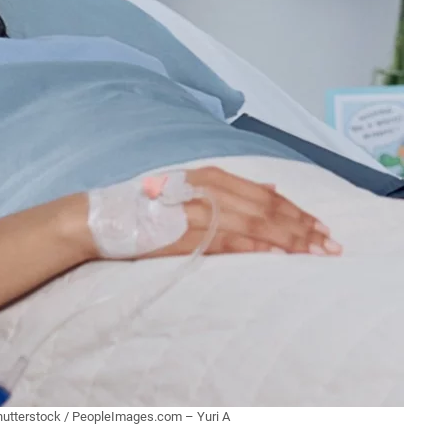
hutterstock
/
PeopleImages.com – Yuri A