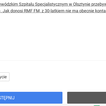
wódzkim Szpitalu Specjalistycznym w Olsztynie przebywa
ę. Jak donosi RMF FM, z 30-latkiem nie ma obecnie konta
ycie
STĘPNIJ