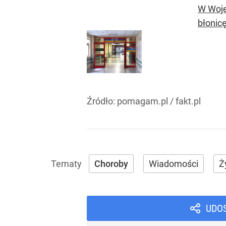
W Woje
błonic
Źródło:
pomagam.pl / fakt.pl
Choroby
Wiadomości
Ż
UDO