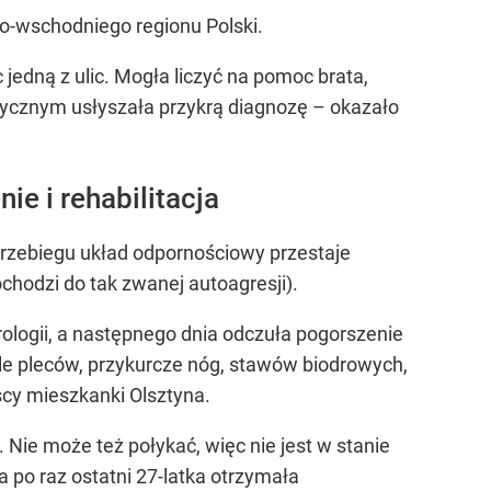
o-wschodniego regionu Polski.
jedną z ulic. Mogła liczyć na pomoc brata,
stycznym usłyszała przykrą diagnozę – okazało
ie i rehabilitacja
 przebiegu układ odpornościowy przestaje
hodzi do tak zwanej autoagresji).
rologii, a następnego dnia odczuła pogorszenie
óle pleców, przykurcze nóg, stawów biodrowych,
scy mieszkanki Olsztyna.
 Nie może też połykać, więc nie jest w stanie
a po raz ostatni 27-latka otrzymała