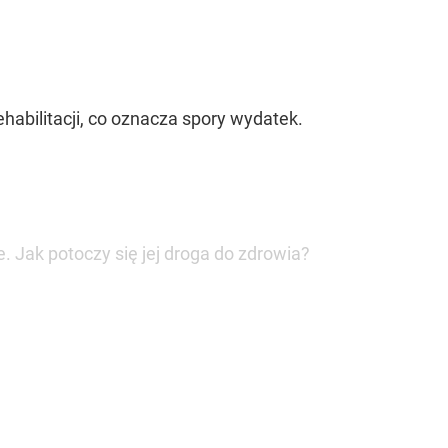
habilitacji, co oznacza spory wydatek.
 Jak potoczy się jej droga do zdrowia?