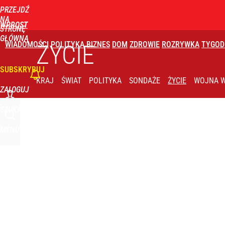
PRZEJDŹ
Udostępnij
0
Skomentuj
NA
WPROST
STRONĘ
GŁÓWNĄ
WIADOMOŚCI
POLITYKA
BIZNES
DOM
ZDROWIE
ROZRYWKA
TYGOD
ŻYCIE
SUBSKRYBUJ
KRAJ
ŚWIAT
POLITYKA
SONDAŻE
ŻYCIE
WOJNA W
ZALOGUJ
SZUKAJ
MENU