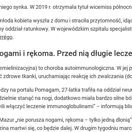
iego synka. W 2019 r. otrzymała tytuł wicemiss północn
łoda kobieta wyszła z domu i straciła przytomność, idąc 
alny oddział ratunkowy. W wojewódzkim szpitalu specjali
arrégo
.
gami i rękoma. Przed nią długie leczen
 demielinizacyjna) to choroba autoimmunologiczna. W jej
drowe tkanki, uruchamiając reakcję ich zwalczania (doc
ędzy na portalu Pomagam, 27-latka trafiła na oddział neu
zielnie stanąć na nogi, dodatkowo miała bardzo silne b
ili włączyć leczenie immunoglobulinami” – informują bli
azur „nie porusza nogami, rękoma – tylko jedną dlonią”.
zina martwi się, co będzie dalej. W drugim tygodniu marc