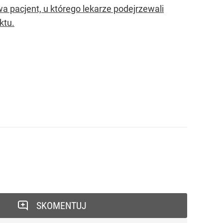
 pacjent, u którego lekarze podejrzewali
ktu.
SKOMENTUJ