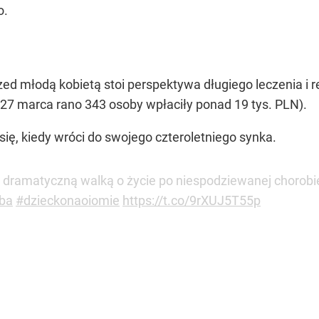
o.
ed młodą kobietą stoi perspektywa długiego leczenia i re
a 27 marca rano 343 osoby wpłaciły ponad 19 tys. PLN).
ię, kiedy wróci do swojego czteroletniego synka.
ramatyczną walką o życie po niespodziewanej chorobie.
ba
#dzieckonaoiomie
https://t.co/9rXUJ5T55p