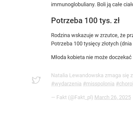
immunoglobuliany. Boli ją całe ciał
Potrzeba 100 tys. zł
Rodzina wskazuje w zrzutce, że prz
Potrzeba 100 tysięcy złotych (dni
Młoda kobieta nie może doczekać s
Natalia Lewandowska zmaga się z d
#wydarzenia
#misspolonia
#choro
— Fakt (@Fakt_pl)
March 26, 2025