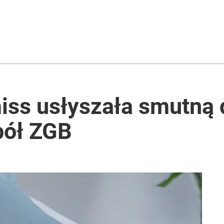
iss usłyszała smutną 
pół ZGB