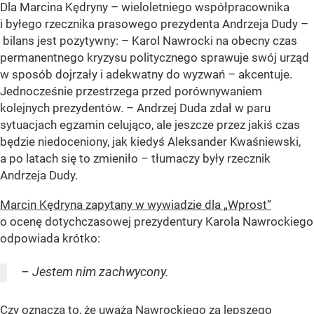
Dla Marcina Kędryny – wieloletniego współpracownika
i byłego rzecznika prasowego prezydenta Andrzeja Dudy –
bilans jest pozytywny: – Karol Nawrocki na obecny czas
permanentnego kryzysu politycznego sprawuje swój urząd
w sposób dojrzały i adekwatny do wyzwań – akcentuje.
Jednocześnie przestrzega przed porównywaniem
kolejnych prezydentów. – Andrzej Duda zdał w paru
sytuacjach egzamin celująco, ale jeszcze przez jakiś czas
będzie niedoceniony, jak kiedyś Aleksander Kwaśniewski,
a po latach się to zmieniło – tłumaczy były rzecznik
Andrzeja Dudy.
Marcin Kędryna zapytany w wywiadzie dla „Wprost”
o ocenę dotychczasowej prezydentury Karola Nawrockiego
odpowiada krótko:
– Jestem nim zachwycony.
Czy oznacza to, że uważa Nawrockiego za lepszego