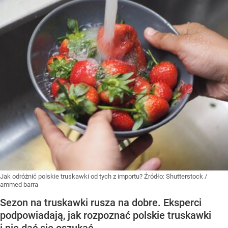
Jak odróżnić polskie truskawki od tych z importu?
Źródło:
Shutterstock
/
ammed barra
Sezon na truskawki rusza na dobre. Eksperci
podpowiadają, jak rozpoznać polskie truskawki