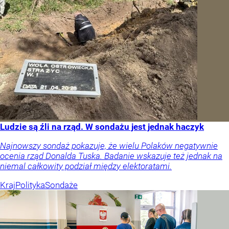
Ludzie są źli na rząd. W sondażu jest jednak haczyk
Najnowszy sondaż pokazuje, że wielu Polaków negatywnie
ocenia rząd Donalda Tuska. Badanie wskazuje też jednak na
niemal całkowity podział między elektoratami.
Kraj
Polityka
Sondaże