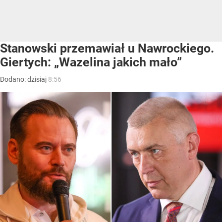
Stanowski przemawiał u Nawrockiego.
Giertych: „Wazelina jakich mało”
Dodano:
dzisiaj
8:56