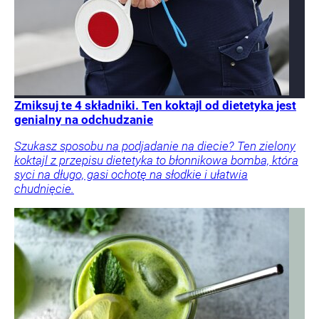
Zmiksuj te 4 składniki. Ten koktajl od dietetyka jest
genialny na odchudzanie
Szukasz sposobu na podjadanie na diecie? Ten zielony
koktajl z przepisu dietetyka to błonnikowa bomba, która
syci na długo, gasi ochotę na słodkie i ułatwia
chudnięcie.