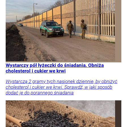
Wystarczy pół łyżeczki do śniadania. Obniża
cholesterol i cukier we krwi
Wystarczą 2 gramy tych nasionek dziennie, by obniżyć
cholesterol i cukier we krwi. Sprawdź, w jaki sposób
dodać je do porannego śniadania