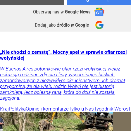
Obserwuj nas
w
Google News
Dodaj jako
źródło w Google
„Nie chodzi o zemstę”. Mocny apel w sprawie ofiar rzezi
wołyńskiej
W Buenos Aires potomkowie ofiar rzezi wołyńskiej wciąż
pokazują rodzinne zdjęcia i listy, wspominając bliskich
zamordowanych z niezwykłym okrucieństwem. Ich dramat
przypomina, że dla wielu rodzin Wołyń nie jest historią
zamkniętą, lecz bolesną raną, która do dziś nie została
zagojona.
Kraj
Polityka
Opinie i komentarze
Tylko u Nas
Tygodnik Wprost