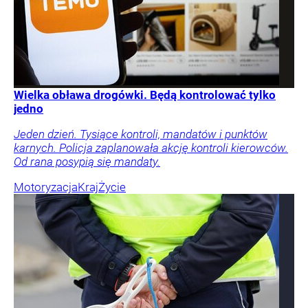
Wielka obława drogówki. Będą kontrolować tylko
jedno
Jeden dzień. Tysiące kontroli, mandatów i punktów
karnych. Policja zaplanowała akcję kontroli kierowców.
Od rana posypią się mandaty.
Motoryzacja
Kraj
Życie