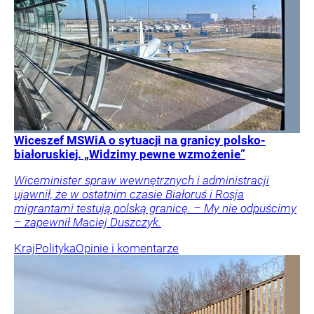
Wiceszef MSWiA o sytuacji na granicy polsko-
białoruskiej. „Widzimy pewne wzmożenie”
Wiceminister spraw wewnętrznych i administracji
ujawnił, że w ostatnim czasie Białoruś i Rosja
migrantami testują polską granicę. – My nie odpuścimy
– zapewnił Maciej Duszczyk.
Kraj
Polityka
Opinie i komentarze