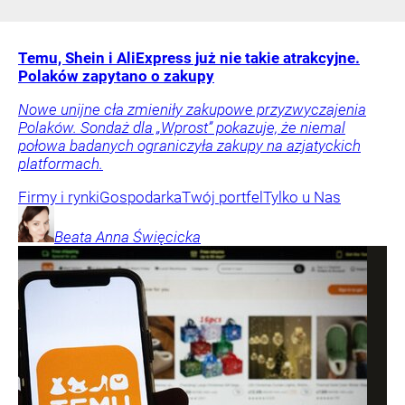
Temu, Shein i AliExpress już nie takie atrakcyjne.
Polaków zapytano o zakupy
Nowe unijne cła zmieniły zakupowe przyzwyczajenia
Polaków. Sondaż dla „Wprost” pokazuje, że niemal
połowa badanych ograniczyła zakupy na azjatyckich
platformach.
Firmy i rynki
Gospodarka
Twój portfel
Tylko u Nas
Beata Anna
Święcicka