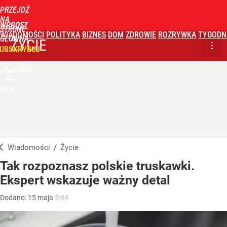
PRZEJDŹ
NA
WPROST
STRONĘ
WIADOMOŚCI
POLITYKA
BIZNES
DOM
ZDROWIE
ROZRYWKA
TYGODN
GŁÓWNĄ
ŻYCIE
UBSKRYBUJ
ZALOGUJ
MENU
Wiadomości
/
Życie
Tak rozpoznasz polskie truskawki.
Ekspert wskazuje ważny detal
Dodano:
15
maja
5:44