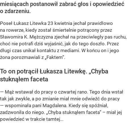
miesiącach postanowił zabrać głos i opowiedzieć
o zdarzeniu.
Poseł Łukasz Litewka 23 kwietnia jechał prawidłowo
na rowerze, kiedy został śmiertelnie potrącony przez
Sławomira K. Mężczyzna zjechał na przeciwległy pas ruchu,
choć nie potrafi dziś wyjaśnić, jak do tego doszło. Przez
długi czas unikał kontaktu z mediami. W końcu on i jego
żona porozmawiali z „Faktem”.
To on potrącił Łukasza Litewkę. „Chyba
stuknąłem faceta
— Mąż wstawał do pracy o czwartej rano. Tego dnia wstał
tak jak zwykle, a po zmianie miał mnie odwieźć do pracy
— wspominała pani Magdalena. Kiedy się spóźniał,
zadzwoniła do niego. „Chyba stuknąłem faceta” – miał jej
powiedzieć w trakcie tamtej...