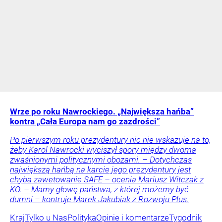
Wrze po roku Nawrockiego. „Największa hańba”
kontra „Cała Europa nam go zazdrości”
Po pierwszym roku prezydentury nic nie wskazuje na to,
żeby Karol Nawrocki wyciszył spory między dwoma
zwaśnionymi politycznymi obozami. – Dotychczas
największą hańbą na karcie jego prezydentury jest
chyba zawetowanie SAFE – ocenia Mariusz Witczak z
KO. – Mamy głowę państwa, z której możemy być
dumni – kontruje Marek Jakubiak z Rozwoju Plus.
Kraj
Tylko u Nas
Polityka
Opinie i komentarze
Tygodnik