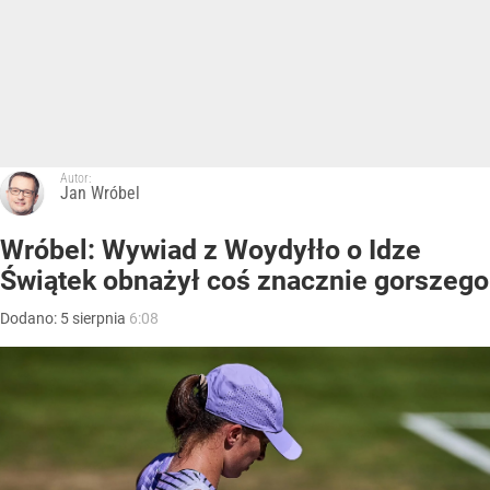
Autor:
Jan Wróbel
Wróbel: Wywiad z Woydyłło o Idze
Świątek obnażył coś znacznie gorszego
Dodano:
5
sierpnia
6:08