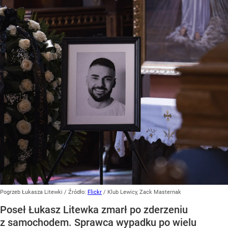
Pogrzeb Łukasza Litewki
/ Źródło:
Flickr
/
Klub Lewicy, Zack Masternak
Poseł Łukasz Litewka zmarł po zderzeniu
z samochodem. Sprawca wypadku po wielu