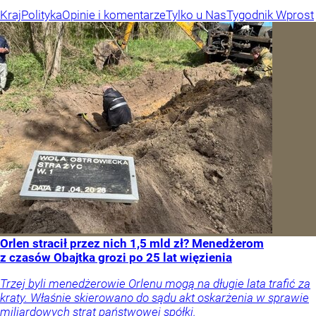
Kraj
Polityka
Opinie i komentarze
Tylko u Nas
Tygodnik Wprost
Orlen stracił przez nich 1,5 mld zł? Menedżerom
z czasów Obajtka grozi po 25 lat więzienia
Trzej byli menedżerowie Orlenu mogą na długie lata trafić za
kraty. Właśnie skierowano do sądu akt oskarżenia w sprawie
miliardowych strat państwowej spółki.