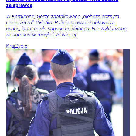
za sprawcą
W Kamiennej Górze zaatakowano „niebezpiecznym
narzędziem” 15-latka. Policja prowadzi obławę za
osobą, która miała napaść na chłopca. Nie wykluczono,
że agresorów mogło być więcej.
Kraj
Życie