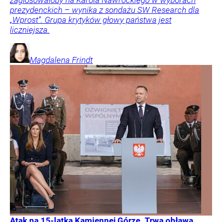
zagłosowałoby na Karola Nawrockiego w wyborach
prezydenckich – wynika z sondażu SW Research dla
„Wprost”. Grupa krytyków głowy państwa jest
liczniejsza.
Magdalena
Frindt
Atak na 15-latka Kamiennej Górze. Trwa obława