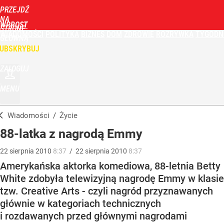
PRZEJDŹ
NA
WPROST
STRONĘ
WIADOMOŚCI
POLITYKA
BIZNES
DOM
ZDROWIE
ROZRYWKA
TYGODN
GŁÓWNĄ
UBSKRYBUJ
ZALOGUJ
MENU
Wiadomości
/
Życie
88-latka z nagrodą Emmy
22
sierpnia
2010
8:37
/
22
sierpnia
2010
8:37
Amerykańska aktorka komediowa, 88-letnia Betty
White zdobyła telewizyjną nagrodę Emmy w klasie
tzw. Creative Arts - czyli nagród przyznawanych
głównie w kategoriach technicznych
i rozdawanych przed głównymi nagrodami