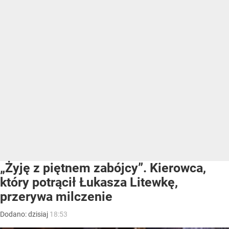
„Żyję z piętnem zabójcy”. Kierowca,
który potrącił Łukasza Litewkę,
przerywa milczenie
Dodano:
dzisiaj
18:53