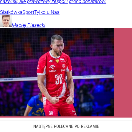
nazwisk, ale prawdziwy zespół i grono bohaterów.
Siatkówka
Sport
Tylko u Nas
Maciej
Piasecki