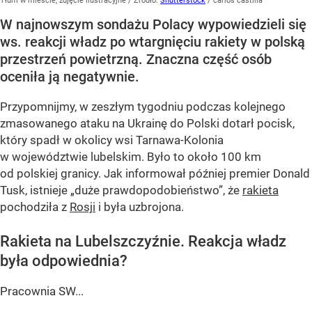
Tłum w mieście, zdjęcie ilustracyjne
/ Źródło:
Shutterstock
/
carlos castilla
W najnowszym sondażu Polacy wypowiedzieli się
ws. reakcji władz po wtargnięciu rakiety w polską
przestrzeń powietrzną. Znaczna część osób
oceniła ją negatywnie.
Przypomnijmy, w zeszłym tygodniu podczas kolejnego
zmasowanego ataku na Ukrainę do Polski dotarł pocisk,
który spadł w okolicy wsi Tarnawa-Kolonia
w województwie lubelskim. Było to około 100 km
od polskiej granicy. Jak informował później premier Donald
Tusk, istnieje
„duże prawdopodobieństwo”
, że
rakieta
pochodziła z
Rosji
i była uzbrojona.
Rakieta na Lubelszczyźnie. Reakcja władz
była odpowiednia?
Pracownia SW...