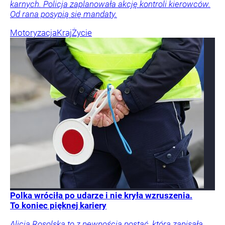
karnych. Policja zaplanowała akcję kontroli kierowców.
Od rana posypią się mandaty.
Motoryzacja
Kraj
Życie
Polka wróciła po udarze i nie kryła wzruszenia.
To koniec pięknej kariery
Alicja Rosolska to z pewnością postać, która zapisała