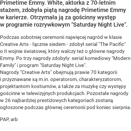
Primetime Emmy. White, aktorka z 70-letnim
stażem, zdobyła piątą nagrodę Primetime Emmy
w karierze. Otrzymała ją za gościnny występ
w programie rozrywkowym "Saturday Night Live".
Podczas sobotniej ceremonii najwięcej nagród w klasie
Creative Arts - łącznie siedem - zdobył serial "The Pacific"
o II wojnie światowej, który walczy też o główne nagrody
Emmy. Po trzy nagrody zdobyły: serial komediowy "Modern
Family" i program "Saturday Night Live".
Nagrody "Creative Arts" obejmują prawie 70 kategorii
i przyznawane są m.in. operatorom, charakteryzatorom,
projektantom kostiumów, a także za muzykę czy występy
gościnne w telewizyjnych produkcjach. Pozostałe nagrody
w 26 najbardziej prestiżowych kategoriach zostaną
ogłoszone podczas głównej ceremonii pod koniec sierpnia.
PAP, arb