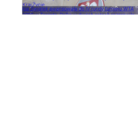
Kraj
Życie
Iga Świątek awansowała do IV rundy turnieju WTA
1000 w Toronto. Polka w dwóch setach rozprawiła
się ze Szwajcarką Viktorija Golubic, wygrywając 6:2
6:1.
Tenis
Sport