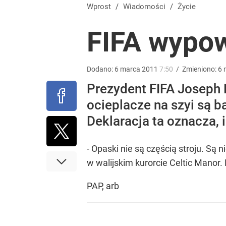
Wrze po roku Nawrockiego. „Największa hańba” ko
Wprost
/
Wiadomości
/
Życie
FIFA wypo
16
Niemiecka prasa uderza w Nawrockiego. Wini go z
Dodano:
6
marca
2011
7:50
/
Zmieniono:
6
Prezydent FIFA Joseph B
16
ocieplacze na szyi są 
Deklaracja ta oznacza, 
Jak Ewa Woydyłło z terapeutki stała się influence
- Opaski nie są częścią stroju. Są 
1
w walijskim kurorcie Celtic Manor.
PAP, arb