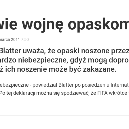
ntra „Cała Europa nam go zazdrości”
wie wojnę opasko
a ataki na Ukraińców
marca
2011
7:50
latter uważa, że opaski noszone przez
bardzo niebezpieczne, gdyż mogą dopr
iż ich noszenie może być zakazane.
rką. „Opowiada pop-psychologiczne brednie”
niebezpieczne - powiedział Blatter po posiedzeniu Interna
 Po tej deklaracji można się spodziewać, że FIFA wkrótc