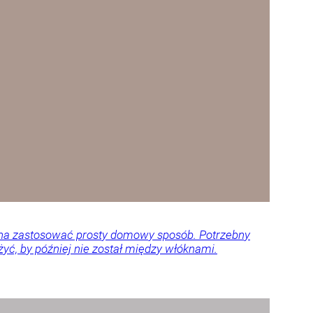
można zastosować prosty domowy sposób. Potrzebny
żyć, by później nie został między włóknami.