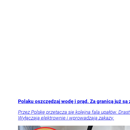
Polaku oszczędzaj wodę i prąd. Za granicą już są
Przez Polskę przetacza się kolejna fala upałów. Dras
Wyłączają elektrownie i wprowadzają zakazy.