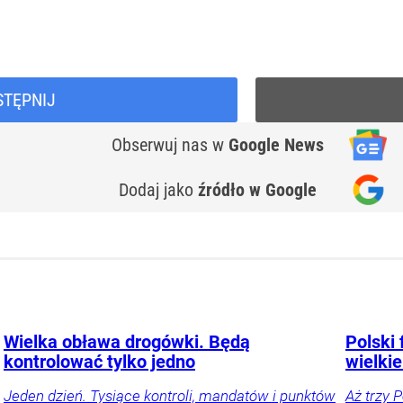
STĘPNIJ
Obserwuj nas
w
Google News
Dodaj jako
źródło w Google
Wielka obława drogówki. Będą
Polski 
kontrolować tylko jedno
wielkie
Jeden dzień. Tysiące kontroli, mandatów i punktów
Aż trzy 