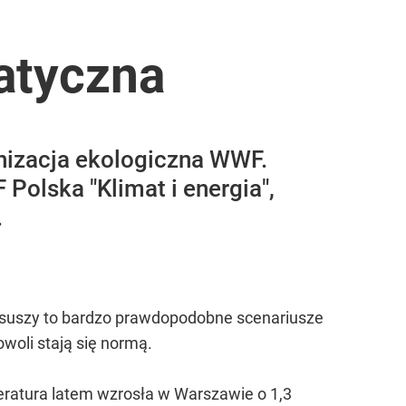
matyczna
anizacja ekologiczna WWF.
olska "Klimat i energia",
.
y suszy to bardzo prawdopodobne scenariusze
owoli stają się normą.
peratura latem wzrosła w Warszawie o 1,3