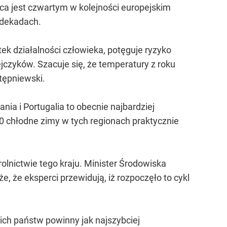
lica jest czwartym w kolejności europejskim
 dekadach.
k działalności człowieka, potęguje ryzyko
ejczyków. Szacuje się, że temperatury z roku
Stępniewski.
nia i Portugalia to obecnie najbardziej
80 chłodne zimy w tych regionach praktycznie
nictwie tego kraju. Minister Środowiska
że, że eksperci przewidują, iż rozpoczęło to cykl
ch państw powinny jak najszybciej