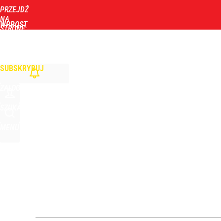
PRZEJDŹ
Udostępnij
0
Skomentuj
NA
WPROST
STRONĘ
GŁÓWNĄ
WIADOMOŚCI
POLITYKA
BIZNES
DOM
ZDROWIE
ROZRYWKA
TYGOD
Nawrocki ma szansę na drugą kadencję? Tak ocenil
SUBSKRYBUJ
dodaj
ZALOGUJ
Polaku oszczędzaj wodę i prąd. Za granicą już są 
SZUKAJ
MENU
dodaj
Prawdziwa wartość różnorodności
dodaj