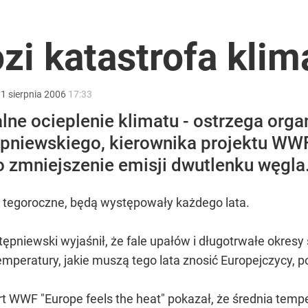
2030 roku?
ozi katastrofa kli
i. Tego potrzebuje dziś cała Europa
:
1
sierpnia
2006
17:33
alne ocieplenie klimatu - ostrzega org
niewskiego, kierownika projektu WWF P
o zmniejszenie emisji dwutlenku węgla
lnej kolekcji kapsułowej
jak tegoroczne, będą występowały każdego lata.
ępniewski wyjaśnił, że fale upałów i długotrwałe okres
temperatury, jakie muszą tego lata znosić Europejczycy, p
rt WWF "Europe feels the heat" pokazał, że średnia tem