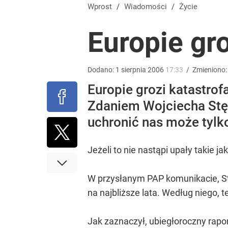
Farmacja: wzrost pod presją. co czeka branżę do 
Wprost
/
Wiadomości
/
Życie
Europie gr
dodaj
Gen. Pawlikowski: Przywiozłem cenną lekcję z Dani
Dodano:
1
sierpnia
2006
17:33
/
Zmieniono
Europie grozi katastrof
2
Zdaniem Wojciecha Stęp
uchronić nas może tylk
Vistula x LOT: Elegancja w podróży. Premiera wspó
Jeżeli to nie nastąpi upały takie 
dodaj
W przysłanym PAP komunikacie, St
na najbliższe lata. Według niego, 
Jak zaznaczył, ubiegłoroczny rapo