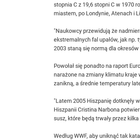
stopnia C z 19,6 stopni C w 1970 r
miastem, po Londynie, Atenach i 
"Naukowcy przewidują że nadmierna
ekstremalnych fal upałów, jak np. 
2003 staną się normą dla okresów l
Powołał się ponadto na raport Europ
narażone na zmiany klimatu kraje 
zanikną, a średnie temperatury lat
"Latem 2005 Hiszpanię dotknęły w
Hiszpanii Cristina Narbona potwierd
susz, które będą trwały przez kilka
Według WWF, aby uniknąć tak kata