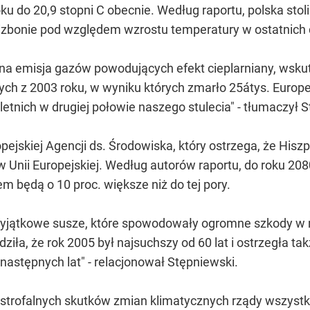
oku do 20,9 stopni C obecnie. Według raportu, polska sto
Lizbonie pod względem wzrostu temperatury w ostatnich
 emisja gazów powodujących efekt cieplarniany, wskute
tych z 2003 roku, w wyniku których zmarło 25átys. Europ
etnich w drugiej połowie naszego stulecia" - tłumaczył 
ejskiej Agencji ds. Środowiska, który ostrzega, że Hiszpa
w Unii Europejskiej. Według autorów raportu, do roku 20
em będą o 10 proc. większe niż do tej pory.
yjątkowe susze, które spowodowały ogromne szkody w rol
ziła, że rok 2005 był najsuchszy od 60 lat i ostrzegła tak
 następnych lat" - relacjonował Stępniewski.
strofalnych skutków zmian klimatycznych rządy wszystki