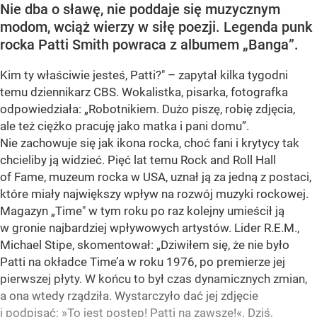
Nie dba o sławę, nie poddaje się muzycznym
modom, wciąż wierzy w siłę poezji. Legenda punk
rocka Patti Smith powraca z albumem „Banga”.
Kim ty właściwie jesteś, Patti?" – zapytał kilka tygodni
temu dziennikarz CBS. Wokalistka, pisarka, fotografka
odpowiedziała: „Robotnikiem. Dużo piszę, robię zdjęcia,
ale też ciężko pracuję jako matka i pani domu”.
Nie zachowuje się jak ikona rocka, choć fani i krytycy tak
chcieliby ją widzieć. Pięć lat temu Rock and Roll Hall
of Fame, muzeum rocka w USA, uznał ją za jedną z postaci,
które miały największy wpływ na rozwój muzyki rockowej.
Magazyn „Time" w tym roku po raz kolejny umieścił ją
w gronie najbardziej wpływowych artystów. Lider R.E.M.,
Michael Stipe, skomentował: „Dziwiłem się, że nie było
Patti na okładce Time’a w roku 1976, po premierze jej
pierwszej płyty. W końcu to był czas dynamicznych zmian,
a ona wtedy rządziła. Wystarczyło dać jej zdjęcie
i podpisać: »To jest postęp! Patti na zawsze!«. Dziś,