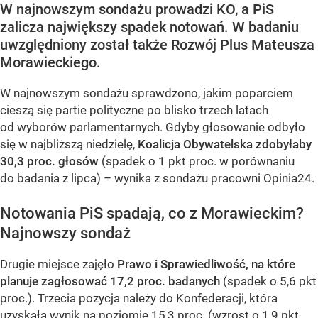
W najnowszym sondażu prowadzi KO, a PiS
zalicza największy spadek notowań. W badaniu
uwzględniony został także Rozwój Plus Mateusza
Morawieckiego.
W najnowszym sondażu sprawdzono, jakim poparciem
cieszą się partie polityczne po blisko trzech latach
od wyborów parlamentarnych. Gdyby głosowanie odbyło
się w najbliższą niedzielę,
Koalicja Obywatelska zdobyłaby
30,3 proc. głosów
(spadek o 1 pkt proc. w porównaniu
do badania z lipca) – wynika z sondażu pracowni Opinia24.
Notowania PiS spadają, co z Morawieckim?
Najnowszy sondaż
Drugie miejsce zajęło
Prawo i Sprawiedliwość, na które
planuje zagłosować 17,2 proc. badanych
(spadek o 5,6 pkt
proc.). Trzecia pozycja należy do Konfederacji, która
uzyskała wynik na poziomie 15,3 proc. (wzrost o 1,9 pkt