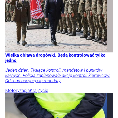
Wielka obława drogówki. Będą kontrolować tylko
jedno
Jeden dzień. Tysiące kontroli, mandatów i punktów
karnych. Policja zaplanowała akcję kontroli kierowców.
Od rana posypią się mandaty.
Motoryzacja
Kraj
Życie