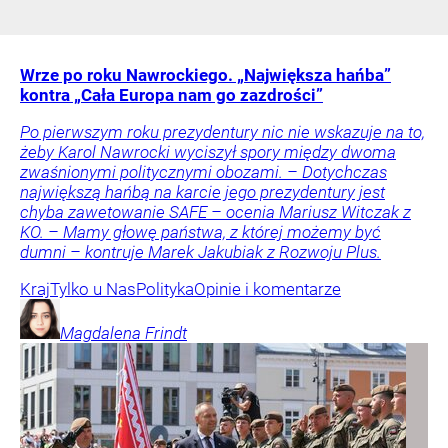
Wrze po roku Nawrockiego. „Największa hańba”
kontra „Cała Europa nam go zazdrości”
Po pierwszym roku prezydentury nic nie wskazuje na to,
żeby Karol Nawrocki wyciszył spory między dwoma
zwaśnionymi politycznymi obozami. – Dotychczas
największą hańbą na karcie jego prezydentury jest
chyba zawetowanie SAFE – ocenia Mariusz Witczak z
KO. – Mamy głowę państwa, z której możemy być
dumni – kontruje Marek Jakubiak z Rozwoju Plus.
Kraj
Tylko u Nas
Polityka
Opinie i komentarze
Magdalena
Frindt