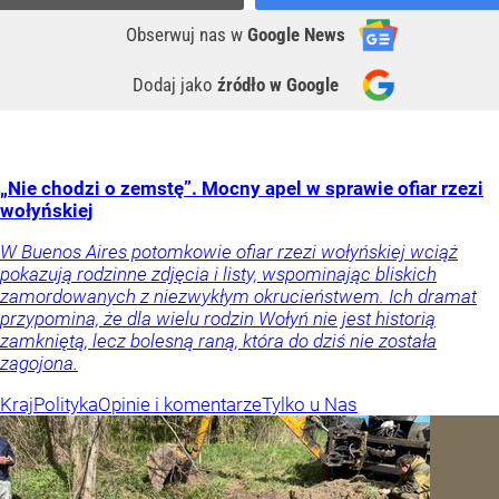
Obserwuj nas
w
Google News
Dodaj jako
źródło w Google
„Nie chodzi o zemstę”. Mocny apel w sprawie ofiar rzezi
wołyńskiej
W Buenos Aires potomkowie ofiar rzezi wołyńskiej wciąż
pokazują rodzinne zdjęcia i listy, wspominając bliskich
zamordowanych z niezwykłym okrucieństwem. Ich dramat
przypomina, że dla wielu rodzin Wołyń nie jest historią
zamkniętą, lecz bolesną raną, która do dziś nie została
zagojona.
Kraj
Polityka
Opinie i komentarze
Tylko u Nas