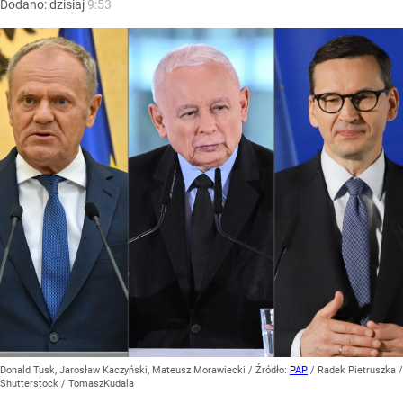
Dodano:
dzisiaj
9:53
Donald Tusk, Jarosław Kaczyński, Mateusz Morawiecki
/ Źródło:
PAP
/
Radek Pietruszka /
Shutterstock / TomaszKudala