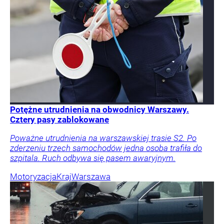
Potężne utrudnienia na obwodnicy Warszawy.
Cztery pasy zablokowane
Poważne utrudnienia na warszawskiej trasie S2. Po
zderzeniu trzech samochodów jedna osoba trafiła do
szpitala. Ruch odbywa się pasem awaryjnym.
Motoryzacja
Kraj
Warszawa