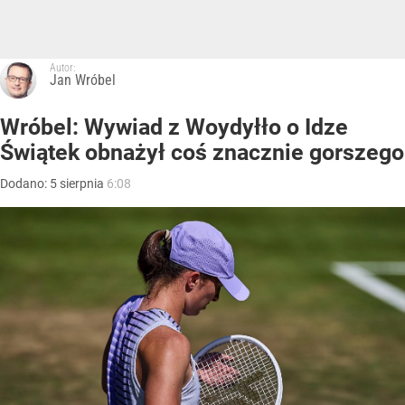
Autor:
Jan Wróbel
Wróbel: Wywiad z Woydyłło o Idze
Świątek obnażył coś znacznie gorszego
Dodano:
5
sierpnia
6:08