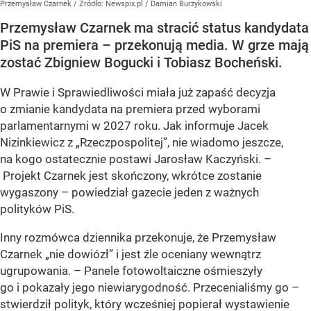
Przemysław Czarnek
/ Źródło:
Newspix.pl
/
Damian Burzykowski
Przemysław Czarnek ma stracić status kandydata
PiS na premiera – przekonują media. W grze mają
zostać Zbigniew Bogucki i Tobiasz Bocheński.
W Prawie i Sprawiedliwości miała już zapaść decyzja
o zmianie kandydata na premiera przed wyborami
parlamentarnymi w 2027 roku. Jak informuje Jacek
Nizinkiewicz z „Rzeczpospolitej”, nie wiadomo jeszcze,
na kogo ostatecznie postawi Jarosław Kaczyński. –
Projekt Czarnek jest skończony, wkrótce zostanie
wygaszony – powiedział gazecie jeden z ważnych
polityków PiS.
Inny rozmówca dziennika przekonuje, że Przemysław
Czarnek „nie dowiózł” i jest źle oceniany wewnątrz
ugrupowania. – Panele fotowoltaiczne ośmieszyły
go i pokazały jego niewiarygodność. Przecenialiśmy go –
stwierdził polityk, który wcześniej popierał wystawienie