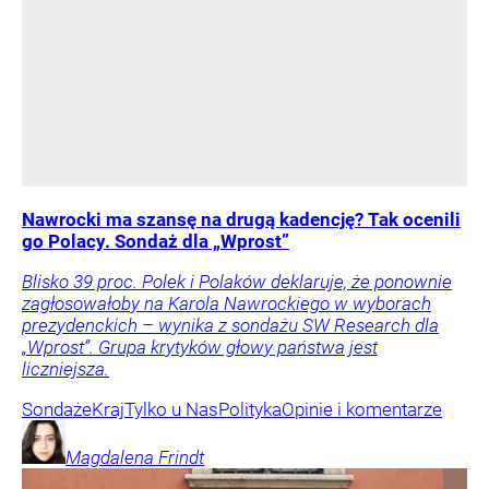
Nawrocki ma szansę na drugą kadencję? Tak ocenili
go Polacy. Sondaż dla „Wprost”
Blisko 39 proc. Polek i Polaków deklaruje, że ponownie
zagłosowałoby na Karola Nawrockiego w wyborach
prezydenckich – wynika z sondażu SW Research dla
„Wprost”. Grupa krytyków głowy państwa jest
liczniejsza.
Sondaże
Kraj
Tylko u Nas
Polityka
Opinie i komentarze
Magdalena
Frindt