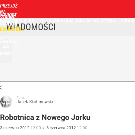
PRZEJDŹ
NA
WPROST
STRONĘ
WIADOMOŚCI
POLITYKA
BIZNES
DOM
ZDROWIE
ROZRYWKA
TYGODN
GŁÓWNĄ
WIADOMOŚCI
UBSKRYBUJ
ZALOGUJ
MENU
Autor:
Jacek Skolimowski
Robotnica z Nowego Jorku
3
czerwca
2012
12:00
/
3
czerwca
2012
12:00