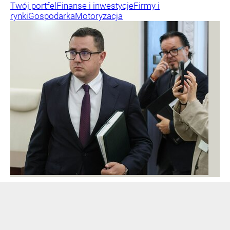
Twój portfel
Finanse i inwestycje
Firmy i
rynki
Gospodarka
Motoryzacja