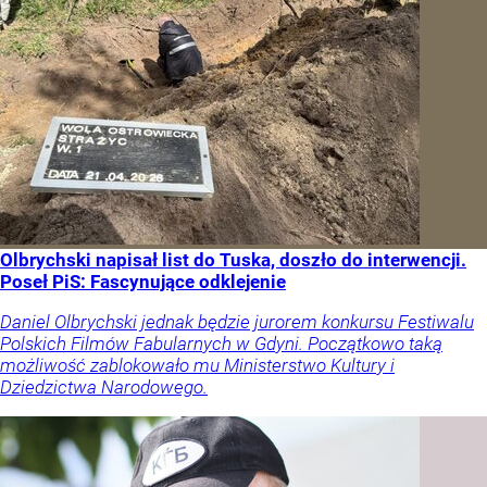
Olbrychski napisał list do Tuska, doszło do interwencji.
Poseł PiS: Fascynujące odklejenie
Daniel Olbrychski jednak będzie jurorem konkursu Festiwalu
Polskich Filmów Fabularnych w Gdyni. Początkowo taką
możliwość zablokowało mu Ministerstwo Kultury i
Dziedzictwa Narodowego.