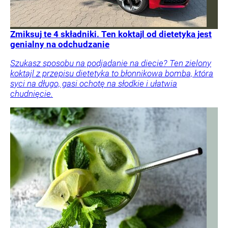
Zmiksuj te 4 składniki. Ten koktajl od dietetyka jest
genialny na odchudzanie
Szukasz sposobu na podjadanie na diecie? Ten zielony
koktajl z przepisu dietetyka to błonnikowa bomba, która
syci na długo, gasi ochotę na słodkie i ułatwia
chudnięcie.