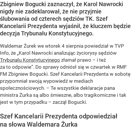
Zbigniew Bogucki zaznaczył, że Karol Nawrocki
nigdy nie zadeklarował, że nie przyjmie
ślubowania od czterech sędziów TK. Szef
Kancelarii Prezydenta wyjaśnił, że kluczem będzie
decyzja Trybunału Konstytucyjnego.
Waldemar Żurek we wtorek 4 sierpnia powiedział w TVP
Info, że „Karol Nawrocki analizując życiorysy sędziów
Trybunału Konstytucyjnego
złamał prawo – i też
za to odpowie”. Do sprawy odniósł się w czwartek w RMF
FM Zbigniew Bogucki. Szef Kancelarii Prezydenta w sobotę
przypomniał swoją wypowiedź w mediach
społecznościowych. – Te wszystkie deklaracje pana
ministra Żurka są albo śmieszne, albo tragikomiczne i tak
jest w tym przypadku – zaczął Bogucki.
Szef Kancelarii Prezydenta odpowiedział
na słowa Waldemara Żurka