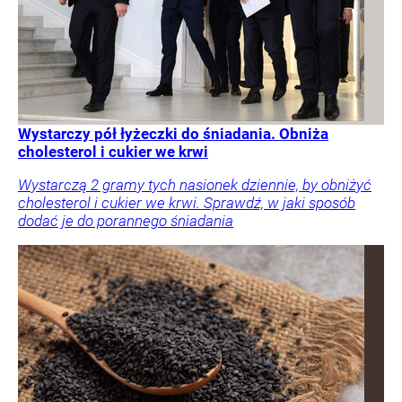
Wystarczy pół łyżeczki do śniadania. Obniża
cholesterol i cukier we krwi
Wystarczą 2 gramy tych nasionek dziennie, by obniżyć
cholesterol i cukier we krwi. Sprawdź, w jaki sposób
dodać je do porannego śniadania