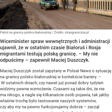
Patrol na granicy polsko-białoruskiej
/ Źródło:
strazgraniczna.pl
Wiceminister spraw wewnętrznych i administracji
ujawnił, że w ostatnim czasie Białoruś i Rosja
migrantami testują polską granicę. – My nie
odpuścimy – zapewnił Maciej Duszczyk.
Maciej Duszczyk został zapytany w Polsat News o sytuację
na granicy polsko-białoruskiej w kontekście bariery. –
W ostatnich dniach, czy nawet już ponad dobry tydzień
widzimy pewne wzmożenie. Czasami są takie dni, że nie
ma nikogo, a nagle się kilkanaście osób pojawia, tak jakby
właśnie trochę było testowanie naszych systemów,
czy aby my na pewno funkcjonujemy dobrze – zaczął