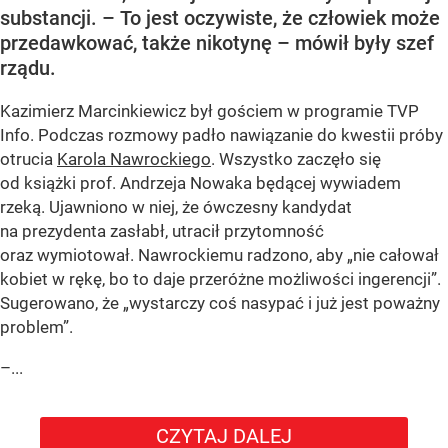
substancji. – To jest oczywiste, że człowiek może
przedawkować, także nikotynę – mówił były szef
rządu.
Kazimierz Marcinkiewicz był gościem w programie TVP
Info. Podczas rozmowy padło nawiązanie do kwestii próby
otrucia
Karola Nawrockiego
. Wszystko zaczęło się
od książki prof. Andrzeja Nowaka będącej wywiadem
rzeką. Ujawniono w niej, że ówczesny kandydat
na prezydenta zasłabł, utracił przytomność
oraz wymiotował. Nawrockiemu radzono, aby „nie całował
kobiet w rękę, bo to daje przeróżne możliwości ingerencji”.
Sugerowano, że „wystarczy coś nasypać i już jest poważny
problem”.
–...
CZYTAJ DALEJ