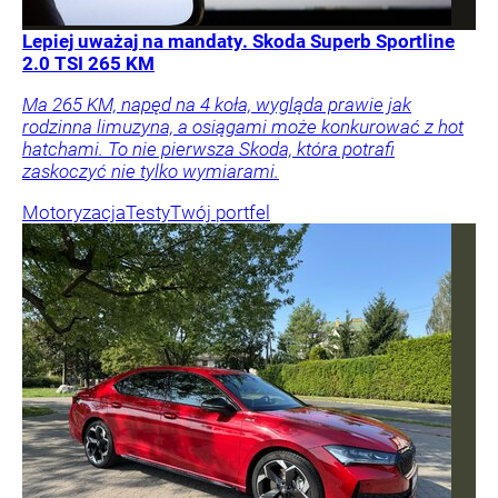
Lepiej uważaj na mandaty. Skoda Superb Sportline
2.0 TSI 265 KM
Ma 265 KM, napęd na 4 koła, wygląda prawie jak
rodzinna limuzyna, a osiągami może konkurować z hot
hatchami. To nie pierwsza Skoda, która potrafi
zaskoczyć nie tylko wymiarami.
Motoryzacja
Testy
Twój portfel