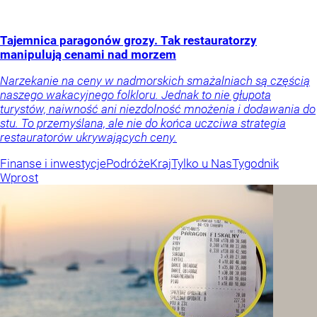
Tajemnica paragonów grozy. Tak restauratorzy
manipulują cenami nad morzem
Narzekanie na ceny w nadmorskich smażalniach są częścią
naszego wakacyjnego folkloru. Jednak to nie głupota
turystów, naiwność ani niezdolność mnożenia i dodawania do
stu. To przemyślana, ale nie do końca uczciwa strategia
restauratorów ukrywających ceny.
Finanse i inwestycje
Podróże
Kraj
Tylko u Nas
Tygodnik
Wprost