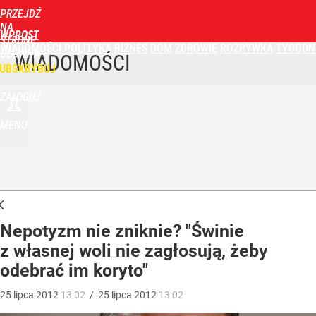
PRZEJDŹ
NA
WPROST
STRONĘ
WIADOMOŚCI
POLITYKA
BIZNES
DOM
ZDROWIE
ROZRYWKA
TYGODN
GŁÓWNĄ
WIADOMOŚCI
UBSKRYBUJ
ZALOGUJ
MENU
Nepotyzm nie zniknie? "Świnie
z własnej woli nie zagłosują, żeby
odebrać im koryto"
25
lipca
2012
13:02
/
25
lipca
2012
13:02