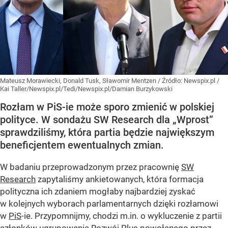
Mateusz Morawiecki, Donald Tusk, Sławomir Mentzen
/ Źródło:
Newspix.pl
/
Kai Taller/Newspix.pl/Tedi/Newspix.pl/Damian Burzykowski
Rozłam w PiS-ie może sporo zmienić w polskiej
polityce. W sondażu SW Research dla „Wprost”
sprawdziliśmy, która partia będzie największym
beneficjentem ewentualnych zmian.
W badaniu przeprowadzonym przez pracownię
SW
Research
zapytaliśmy ankietowanych, która formacja
polityczna ich zdaniem mogłaby najbardziej zyskać
w kolejnych wyborach parlamentarnych dzięki rozłamowi
w
PiS
-ie. Przypomnijmy, chodzi m.in. o wykluczenie z partii