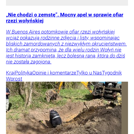
„Nie chodzi o zemstę”. Mocny apel w sprawie ofiar
rzezi wołyńskiej
W Buenos Aires potomkowie ofiar rzezi wołyńskiej
wciąż pokazują rodzinne zdjęcia i listy, wspominając
bliskich zamordowanych z niezwykłym okrucieństwem.
Ich dramat przypomina, że dla wielu rodzin Wołyń nie
jest historią zamkniętą, lecz bolesną raną, która do dziś
nie została zagojona.
Kraj
Polityka
Opinie i komentarze
Tylko u Nas
Tygodnik
Wprost