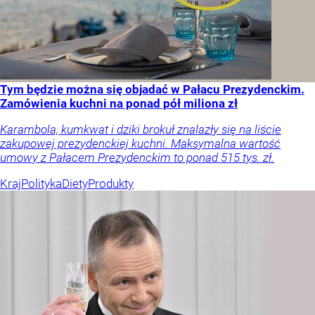
Tym będzie można się objadać w Pałacu Prezydenckim.
Zamówienia kuchni na ponad pół miliona zł
Karambola, kumkwat i dziki brokuł znalazły się na liście
zakupowej prezydenckiej kuchni. Maksymalna wartość
umowy z Pałacem Prezydenckim to ponad 515 tys. zł.
Kraj
Polityka
Diety
Produkty