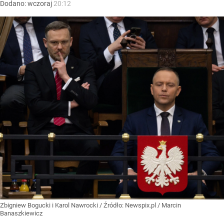
Dodano:
wczoraj
20:12
Zbigniew Bogucki i Karol Nawrocki
/ Źródło:
Newspix.pl
/
Marcin
Banaszkiewicz