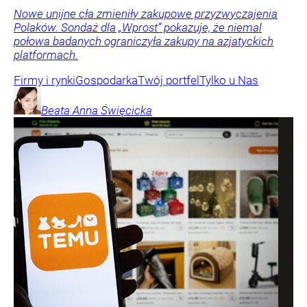
Nowe unijne cła zmieniły zakupowe przyzwyczajenia
Polaków. Sondaż dla „Wprost” pokazuje, że niemal
połowa badanych ograniczyła zakupy na azjatyckich
platformach.
Firmy i rynki
Gospodarka
Twój portfel
Tylko u Nas
Beata Anna
Święcicka