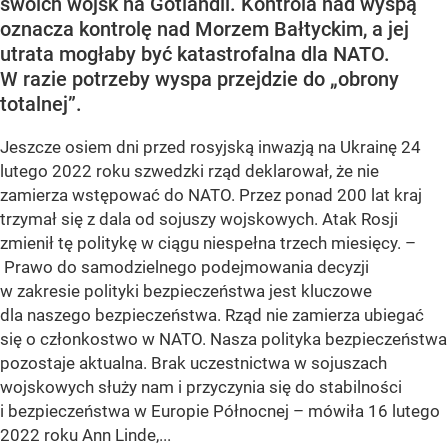
swoich wojsk na Gotlandii. Kontrola nad wyspą
oznacza kontrolę nad Morzem Bałtyckim, a jej
utrata mogłaby być katastrofalna dla NATO.
W razie potrzeby wyspa przejdzie do „obrony
totalnej”.
Jeszcze osiem dni przed rosyjską inwazją na Ukrainę 24
lutego 2022 roku szwedzki rząd deklarował, że nie
zamierza wstępować do NATO. Przez ponad 200 lat kraj
trzymał się z dala od sojuszy wojskowych. Atak Rosji
zmienił tę politykę w ciągu niespełna trzech miesięcy. –
Prawo do samodzielnego podejmowania decyzji
w zakresie polityki bezpieczeństwa jest kluczowe
dla naszego bezpieczeństwa. Rząd nie zamierza ubiegać
się o członkostwo w NATO. Nasza polityka bezpieczeństwa
pozostaje aktualna. Brak uczestnictwa w sojuszach
wojskowych służy nam i przyczynia się do stabilności
i bezpieczeństwa w Europie Północnej – mówiła 16 lutego
2022 roku Ann Linde,...