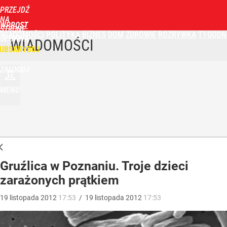
PRZEJDŹ
NA
WPROST
STRONĘ
WIADOMOŚCI
POLITYKA
BIZNES
DOM
ZDROWIE
ROZRYWKA
TYGODN
GŁÓWNĄ
WIADOMOŚCI
UBSKRYBUJ
ZALOGUJ
MENU
Gruźlica w Poznaniu. Troje dzieci
zarażonych prątkiem
19
listopada
2012
17:53
/
19
listopada
2012
17:53