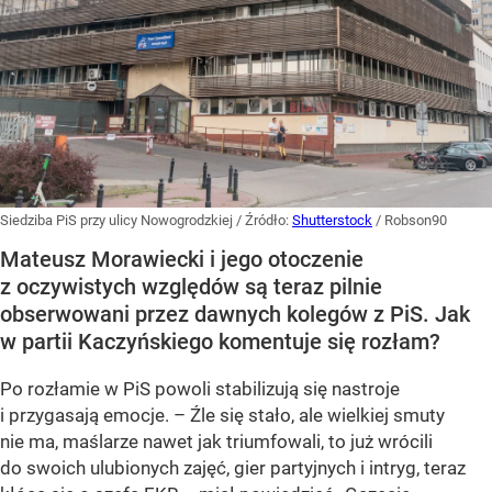
Siedziba PiS przy ulicy Nowogrodzkiej
/ Źródło:
Shutterstock
/
Robson90
Mateusz Morawiecki i jego otoczenie
z oczywistych względów są teraz pilnie
obserwowani przez dawnych kolegów z PiS. Jak
w partii Kaczyńskiego komentuje się rozłam?
Po rozłamie w PiS powoli stabilizują się nastroje
i przygasają emocje. – Źle się stało, ale wielkiej smuty
nie ma, maślarze nawet jak triumfowali, to już wrócili
do swoich ulubionych zajęć, gier partyjnych i intryg, teraz