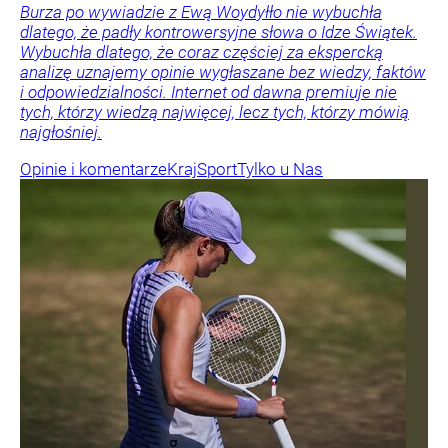
Burza po wywiadzie z Ewą Woydyłło nie wybuchła
dlatego, że padły kontrowersyjne słowa o Idze Świątek.
Wybuchła dlatego, że coraz częściej za ekspercką
analizę uznajemy opinie wygłaszane bez wiedzy, faktów
i odpowiedzialności. Internet od dawna premiuje nie
tych, którzy wiedzą najwięcej, lecz tych, którzy mówią
najgłośniej.
Opinie i komentarze
Kraj
Sport
Tylko u Nas