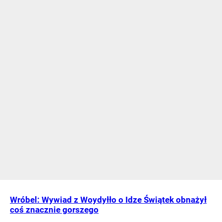
Wróbel: Wywiad z Woydyłło o Idze Świątek obnażył
coś znacznie gorszego