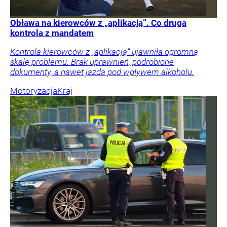
Obława na kierowców z „aplikacją”. Co druga
kontrola z mandatem
Kontrola kierowców z „aplikacją” ujawniła ogromną
skalę problemu. Brak uprawnień, podrobione
dokumenty, a nawet jazda pod wpływem alkoholu.
Motoryzacja
Kraj