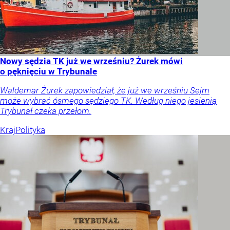
Nowy sędzia TK już we wrześniu? Żurek mówi
o pęknięciu w Trybunale
Waldemar Żurek zapowiedział, że już we wrześniu Sejm
może wybrać ósmego sędziego TK. Według niego jesienią
Trybunał czeka przełom.
Kraj
Polityka