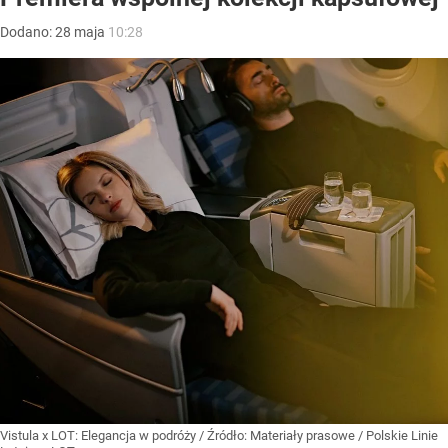
Dodano:
28
maja
10:28
Vistula x LOT: Elegancja w podróży
/ Źródło:
Materiały prasowe
/
Polskie Linie