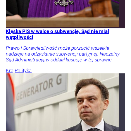
Klęska PiS w walce o subwencję. Sąd nie miał
wątpliwości
Prawo i Sprawiedliwość może porzucić wszelkie
nadzieje na odzyskanie subwencji partyjnej. Naczelny
Sąd Administracyjny oddalił kasację w tej sprawie.
Kraj
Polityka