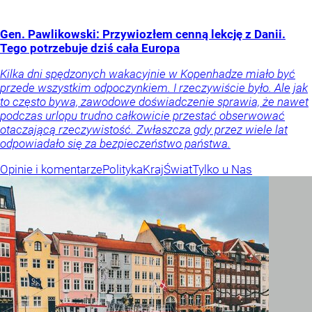
Gen. Pawlikowski: Przywiozłem cenną lekcję z Danii.
Tego potrzebuje dziś cała Europa
Kilka dni spędzonych wakacyjnie w Kopenhadze miało być
przede wszystkim odpoczynkiem. I rzeczywiście było. Ale jak
to często bywa, zawodowe doświadczenie sprawia, że nawet
podczas urlopu trudno całkowicie przestać obserwować
otaczającą rzeczywistość. Zwłaszcza gdy przez wiele lat
odpowiadało się za bezpieczeństwo państwa.
Opinie i komentarze
Polityka
Kraj
Świat
Tylko u Nas