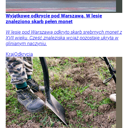
Wyjątkowe odkrycie pod Warszawą. W lesie
znaleziono skarb pełen monet
W lesie pod Warszawą odkryto skarb srebrnych monet z
XVII wieku. Część znaleziska wciąż pozostaje ukryta w
glinianym naczyniu.
Kraj
Odkrycia