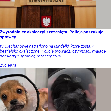
Zwyrodnialec okaleczył szczenięta. Policja poszukuje
sprawcy
W Ciechanowie natrafiono na kundelki, które zostały
bestialsko okaleczone. Policja prowadzi czynności, mające
namierzyć sprawcę przestępstwa.
Życie
Kraj