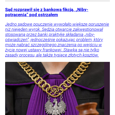
Sąd rozprawił się z bankową fikcją. „Niby-
potrącenia” pod ostrzałem
Jedno sądowe pouczenie wywołało większe poruszenie
niż niejeden wyrok. Sędzia otwarcie zakwestionował
stosowaną przez banki praktykę składania „niby-
oświadczeń”, jednocześnie pokazując problem, który
może nabrać szczególnego znaczenia po wejściu w
życie nowej ustawy frankowej. Stawką są nie tylko
zasady procesu, ale także tysiące złotych kosztów.