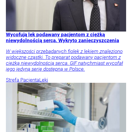
Wycofują lek podawany pacjentom z ciężką
niewydolnością serca. Wykryto zanieczyszczenia
W większości przebadanych fiolek z lekiem znaleziono
widoczne cząstki. To preparat podawany pacjentom z
ciężką niewydolnością serca. GIF natychmiast wycofał
jego jedyną serię dostępną w Polsce.
Strefa Pacjenta
Leki