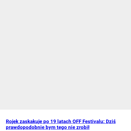
Rojek zaskakuje po 19 latach OFF Festivalu: Dziś
prawdopodobnie bym tego nie zrobił