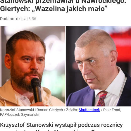
Stanowski przemawiał u Nawrockiego.
Giertych: „Wazelina jakich mało”
Dodano:
dzisiaj
8:56
Krzysztof Stanowski i Roman Giertych
/ Źródło:
Shutterstock
/
Piotr Front,
PAP/Leszek Szymański
Krzysztof Stanowski wystąpił podczas rocznicy