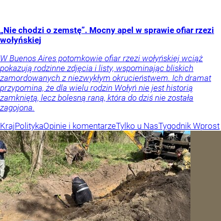
„Nie chodzi o zemstę”. Mocny apel w sprawie ofiar rzezi
wołyńskiej
W Buenos Aires potomkowie ofiar rzezi wołyńskiej wciąż
pokazują rodzinne zdjęcia i listy, wspominając bliskich
zamordowanych z niezwykłym okrucieństwem. Ich dramat
przypomina, że dla wielu rodzin Wołyń nie jest historią
zamkniętą, lecz bolesną raną, która do dziś nie została
zagojona.
Kraj
Polityka
Opinie i komentarze
Tylko u Nas
Tygodnik Wprost