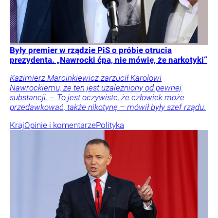
Były premier w rządzie PiS o próbie otrucia
prezydenta. „Nawrocki ćpa, nie mówię, że narkotyki”
Kazimierz Marcinkiewicz zarzucił Karolowi
Nawrockiemu, że ten jest uzależniony od pewnej
substancji. – To jest oczywiste, że człowiek może
przedawkować, także nikotynę – mówił były szef rządu.
Kraj
Opinie i komentarze
Polityka