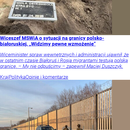
Wiceszef MSWiA o sytuacji na granicy polsko-
białoruskiej. „Widzimy pewne wzmożenie”
Wiceminister spraw wewnętrznych i administracji ujawnił, że
w ostatnim czasie Białoruś i Rosja migrantami testują polską
granicę. – My nie odpuścimy – zapewnił Maciej Duszczyk.
Kraj
Polityka
Opinie i komentarze