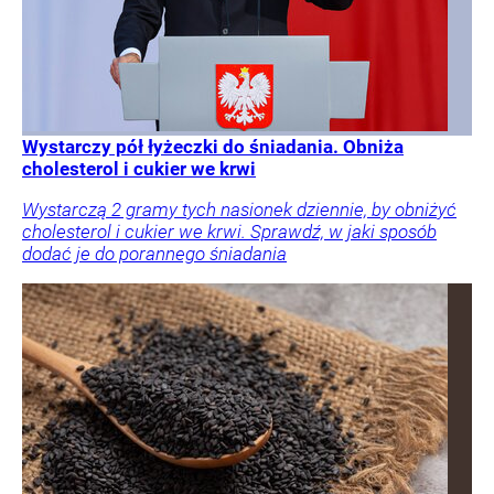
Wystarczy pół łyżeczki do śniadania. Obniża
cholesterol i cukier we krwi
Wystarczą 2 gramy tych nasionek dziennie, by obniżyć
cholesterol i cukier we krwi. Sprawdź, w jaki sposób
dodać je do porannego śniadania