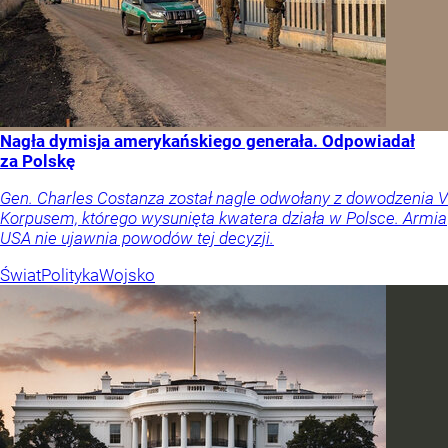
Nagła dymisja amerykańskiego generała. Odpowiadał
za Polskę
Gen. Charles Costanza został nagle odwołany z dowodzenia V
Korpusem, którego wysunięta kwatera działa w Polsce. Armia
USA nie ujawnia powodów tej decyzji.
Świat
Polityka
Wojsko