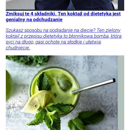
Zmiksuj te 4 składniki. Ten koktajl od dietetyka jest
genialny na odchudzanie
Szukasz sposobu na podjadanie na diecie? Ten zielony
koktajl z przepisu dietetyka to błonnikowa bomba, która
syci na długo, gasi ochotę na słodkie i ułatwia
chudnięcie.