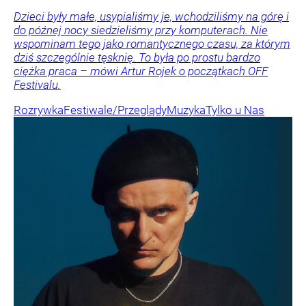
Dzieci były małe, usypialiśmy je, wchodziliśmy na górę i
do późnej nocy siedzieliśmy przy komputerach. Nie
wspominam tego jako romantycznego czasu, za którym
dziś szczególnie tęsknię. To była po prostu bardzo
ciężka praca – mówi Artur Rojek o początkach OFF
Festivalu.
Rozrywka
Festiwale/Przeglądy
Muzyka
Tylko u Nas