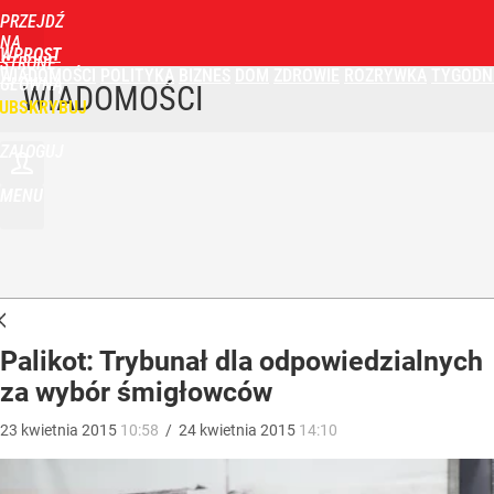
PRZEJDŹ
NA
WPROST
STRONĘ
WIADOMOŚCI
POLITYKA
BIZNES
DOM
ZDROWIE
ROZRYWKA
TYGODN
GŁÓWNĄ
WIADOMOŚCI
UBSKRYBUJ
ZALOGUJ
MENU
Palikot: Trybunał dla odpowiedzialnych
za wybór śmigłowców
23
kwietnia
2015
10:58
/
24
kwietnia
2015
14:10