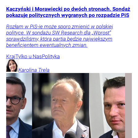
Kaczyński i Morawiecki po dwóch stronach. Sondaż
pokazuje politycznych wygranych po rozpadzie PiS
Rozłam w PiS-ie może sporo zmienić w polskiej
polityce. W sondażu SW Research dla „Wprost”
sprawdziliśmy, która partia będzie największym
beneficjentem ewentualnych zmian.
Kraj
Tylko u Nas
Polityka
Karolina
Trela