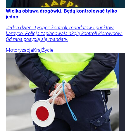
Wielka obława drogówki. Będą kontrolować tylko
jedno
Jeden dzień. Tysiące kontroli, mandatów i punktów
karnych. Policja zaplanowała akcję kontroli kierowców.
Od rana posypią się mandaty.
Motoryzacja
Kraj
Życie