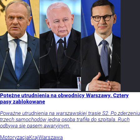
Potężne utrudnienia na obwodnicy Warszawy. Cztery
pasy zablokowane
Poważne utrudnienia na warszawskiej trasie S2. Po zderzeniu
trzech samochodów jedna osoba trafiła do szpitala. Ruch
odbywa się pasem awaryjnym.
Motoryzacja
Kraj
Warszawa