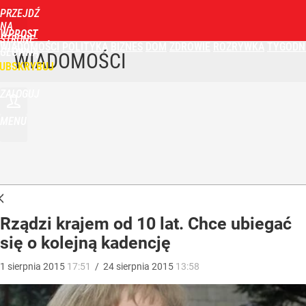
PRZEJDŹ
NA
WPROST
STRONĘ
WIADOMOŚCI
POLITYKA
BIZNES
DOM
ZDROWIE
ROZRYWKA
TYGODN
GŁÓWNĄ
WIADOMOŚCI
UBSKRYBUJ
ZALOGUJ
MENU
Rządzi krajem od 10 lat. Chce ubiegać
się o kolejną kadencję
1
sierpnia
2015
17:51
/
24
sierpnia
2015
13:58