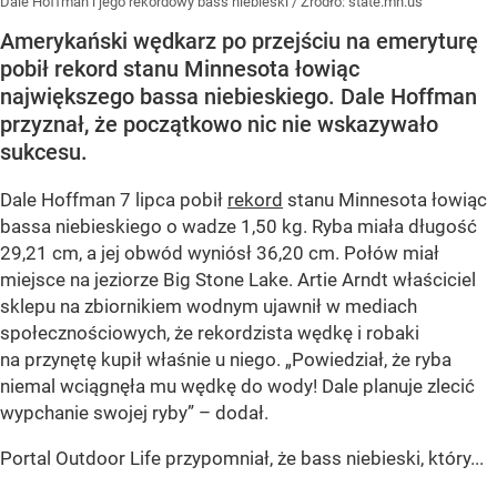
Dale Hoffman i jego rekordowy bass niebieski
/ Źródło:
state.mn.us
Amerykański wędkarz po przejściu na emeryturę
pobił rekord stanu Minnesota łowiąc
największego bassa niebieskiego. Dale Hoffman
przyznał, że początkowo nic nie wskazywało
sukcesu.
Dale Hoffman 7 lipca pobił
rekord
stanu Minnesota łowiąc
bassa niebieskiego o wadze 1,50 kg. Ryba miała długość
29,21 cm, a jej obwód wyniósł 36,20 cm. Połów miał
miejsce na jeziorze Big Stone Lake. Artie Arndt właściciel
sklepu na zbiornikiem wodnym ujawnił w mediach
społecznościowych, że rekordzista wędkę i robaki
na przynętę kupił właśnie u niego. „Powiedział, że ryba
niemal wciągnęła mu wędkę do wody! Dale planuje zlecić
wypchanie swojej ryby” – dodał.
Portal Outdoor Life przypomniał, że bass niebieski, który...