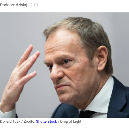
Dodano:
dzisiaj
12:13
Donald Tusk
/ Źródło:
Shutterstock
/
Drop of Light