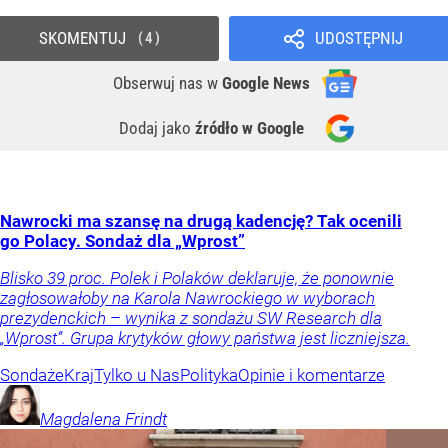
SKOMENTUJ
UDOSTĘPNIJ
4
Obserwuj nas
w
Google News
Dodaj jako
źródło w Google
Nawrocki ma szansę na drugą kadencję? Tak ocenili
go Polacy. Sondaż dla „Wprost”
Blisko 39 proc. Polek i Polaków deklaruje, że ponownie
zagłosowałoby na Karola Nawrockiego w wyborach
prezydenckich – wynika z sondażu SW Research dla
„Wprost”. Grupa krytyków głowy państwa jest liczniejsza.
Sondaże
Kraj
Tylko u Nas
Polityka
Opinie i komentarze
Magdalena
Frindt