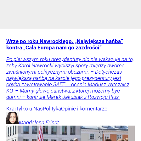
Wrze po roku Nawrockiego. „Największa hańba”
kontra „Cała Europa nam go zazdrości”
Po pierwszym roku prezydentury nic nie wskazuje na to,
żeby Karol Nawrocki wyciszył spory między dwoma
zwaśnionymi politycznymi obozami. – Dotychczas
największą hańbą na karcie jego prezydentury jest
chyba zawetowanie SAFE – ocenia Mariusz Witczak z
KO. – Mamy głowę państwa, z której możemy być
dumni – kontruje Marek Jakubiak z Rozwoju Plus.
Kraj
Tylko u Nas
Polityka
Opinie i komentarze
Magdalena
Frindt