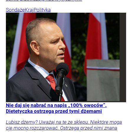
Sondaże
Kraj
Polityka
Nie daj się nabrać na napis „100% owoców”.
Dietetyczka ostrzega przed tymi dżemami
Lubisz dżemy? Uważaj na te ze sklepu. Niektóre mogą
cię mocno rozczarować. Ostrzega przed nimi znana