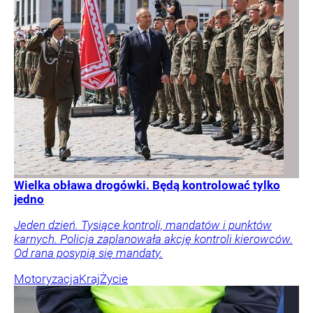
Wielka obława drogówki. Będą kontrolować tylko
jedno
Jeden dzień. Tysiące kontroli, mandatów i punktów
karnych. Policja zaplanowała akcję kontroli kierowców.
Od rana posypią się mandaty.
Motoryzacja
Kraj
Życie