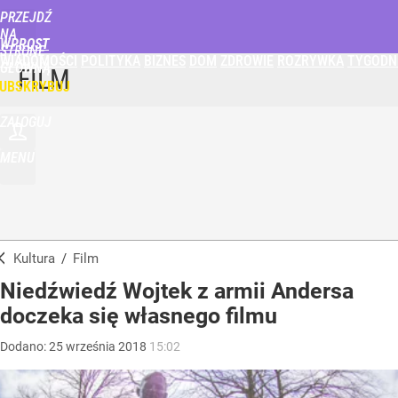
PRZEJDŹ
NA
WPROST
STRONĘ
WIADOMOŚCI
POLITYKA
BIZNES
DOM
ZDROWIE
ROZRYWKA
TYGODN
GŁÓWNĄ
FILM
UBSKRYBUJ
ZALOGUJ
MENU
Kultura
/
Film
Niedźwiedź Wojtek z armii Andersa
doczeka się własnego filmu
Dodano:
25
września
2018
15:02