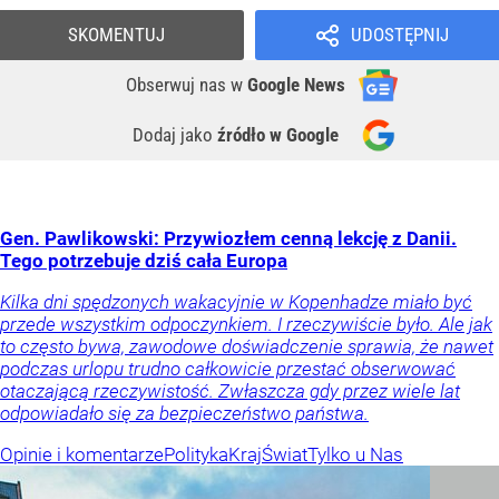
SKOMENTUJ
UDOSTĘPNIJ
Obserwuj nas
w
Google News
Dodaj jako
źródło w Google
Gen. Pawlikowski: Przywiozłem cenną lekcję z Danii.
Tego potrzebuje dziś cała Europa
Kilka dni spędzonych wakacyjnie w Kopenhadze miało być
przede wszystkim odpoczynkiem. I rzeczywiście było. Ale jak
to często bywa, zawodowe doświadczenie sprawia, że nawet
podczas urlopu trudno całkowicie przestać obserwować
otaczającą rzeczywistość. Zwłaszcza gdy przez wiele lat
odpowiadało się za bezpieczeństwo państwa.
Opinie i komentarze
Polityka
Kraj
Świat
Tylko u Nas