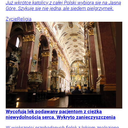
Już wkrótce katolicy z całej Polski wybiorą się na Jasną
Górę. Szykuje się nie jedna, ale siedem pielgrzymek.
Życie
Religia
Wycofują lek podawany pacjentom z ciężką
niewydolnością serca. Wykryto zanieczyszczenia
W większości przebadanych fiolek z lekiem znaleziono