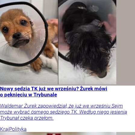
Nowy sędzia TK już we wrześniu? Żurek mówi
o pęknięciu w Trybunale
Waldemar Żurek zapowiedział, że już we wrześniu Sejm
może wybrać ósmego sędziego TK. Według niego jesienią
Trybunał czeka przełom.
Kraj
Polityka