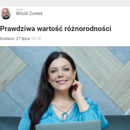
Autor:
Witold Ziomek
Prawdziwa wartość różnorodności
Dodano:
27
lipca
10:18