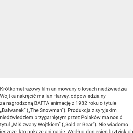
Krótkometrażowy film animowany o losach niedźwiedzia
Wojtka nakręcić ma Ian Harvey, odpowiedzialny
za nagrodzoną BAFTA animację z 1982 roku o tytule
„Bałwanek” („The Snowman”). Produkcja z syryjskim
niedźwiedziem przygarniętym przez Polaków ma nosić
tytuł „Miś zwany Wojtkiem” („Soldier Bear”). Nie wiadomo
jeszcze, kto pokaże animację. Według doniesień brytyjskich