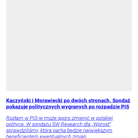
Kaczyński i Morawiecki po dwóch stronach. Sondaż
pokazuje politycznych wygranych po rozpadzie PiS
Rozłam w PiS-ie może sporo zmienić w polskiej
polityce. W sondażu SW Research dla „Wprost”
sprawdziliśmy, która partia będzie największym
beneficjentem ewentualnych zmian.