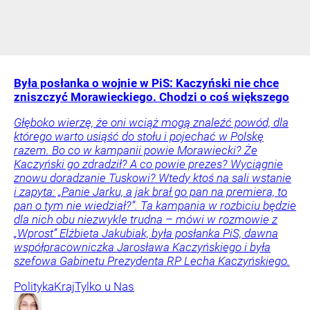
Była posłanka o wojnie w PiS: Kaczyński nie chce
zniszczyć Morawieckiego. Chodzi o coś większego
Głęboko wierzę, że oni wciąż mogą znaleźć powód, dla
którego warto usiąść do stołu i pojechać w Polskę
razem. Bo co w kampanii powie Morawiecki? Że
Kaczyński go zdradził? A co powie prezes? Wyciągnie
znowu doradzanie Tuskowi? Wtedy ktoś na sali wstanie
i zapyta: „Panie Jarku, a jak brał go pan na premiera, to
pan o tym nie wiedział?”. Ta kampania w rozbiciu będzie
dla nich obu niezwykle trudna – mówi w rozmowie z
„Wprost” Elżbieta Jakubiak, była posłanka PiS, dawna
współpracowniczka Jarosława Kaczyńskiego i była
szefowa Gabinetu Prezydenta RP Lecha Kaczyńskiego.
Polityka
Kraj
Tylko u Nas