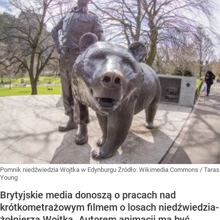
Pomnik niedźwiedzia Wojtka w Edynburgu
Źródło:
Wikimedia Commons
/
Taras
Young
Brytyjskie media donoszą o pracach nad
krótkometrażowym filmem o losach niedźwiedzia-
żołnierza Wojtka. Autorem animacji ma być