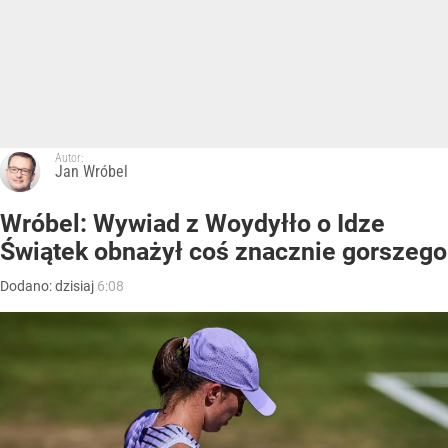
Autor:
Jan Wróbel
Wróbel: Wywiad z Woydyłło o Idze
Świątek obnażył coś znacznie gorszego
Dodano:
dzisiaj
6:08