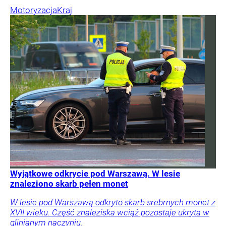
Motoryzacja
Kraj
Wyjątkowe odkrycie pod Warszawą. W lesie
znaleziono skarb pełen monet
W lesie pod Warszawą odkryto skarb srebrnych monet z
XVII wieku. Część znaleziska wciąż pozostaje ukryta w
glinianym naczyniu.