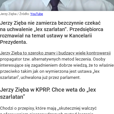
Jerzy Zięba
/ Źródło:
YouTube
Jerzy Zięba nie zamierza bezczynnie czekać
na uchwalenie „lex szarlatan”. Przedsiębiorca
rozmawiał na temat ustawy w Kancelarii
Prezydenta.
Jerzy Zięba to szeroko znany i budzący wiele kontrowersji
propagator tzw. alternatywnych metod leczenia. Osoby
interesujące się zagadnieniem dobrze wiedzą, że to właśnie
przeciwko takim jak on wymierzona jest ustawa „lex
szarlatan”, uchwalona już przez parlament.
Jerzy Zięba w KPRP. Chce weta do „lex
szarlatan”
Chodzi o przepisy, które mają „skuteczniej walczyć