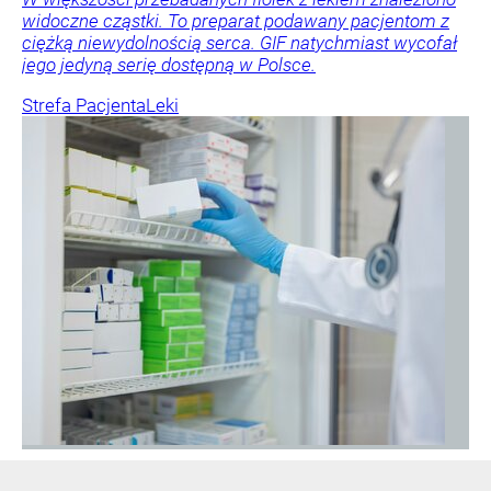
widoczne cząstki. To preparat podawany pacjentom z
ciężką niewydolnością serca. GIF natychmiast wycofał
jego jedyną serię dostępną w Polsce.
Strefa Pacjenta
Leki