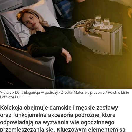
Vistula x LOT: Elegancja w podróży
/ Źródło:
Materiały prasowe
/
Polskie Linie
Lotnicze LOT
Kolekcja obejmuje damskie i męskie zestawy
oraz funkcjonalne akcesoria podróżne, które
odpowiadają na wyzwania wielogodzinnego
przemieszczania się. Kluczowym elementem są