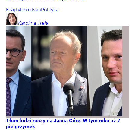
Kraj
Tylko u Nas
Polityka
Karolina
Trela
Tłum ludzi ruszy na Jasną Górę. W tym roku aż 7
pielgrzymek