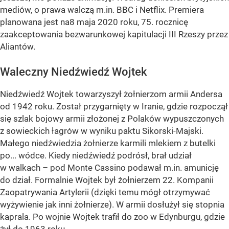
mediów, o prawa walczą m.in. BBC i Netflix. Premiera
planowana jest na8 maja 2020 roku, 75. rocznicę
zaakceptowania bezwarunkowej kapitulacji III Rzeszy przez
Aliantów.
Waleczny Niedźwiedź Wojtek
Niedźwiedź Wojtek towarzyszył żołnierzom armii Andersa
od 1942 roku. Został przygarnięty w Iranie, gdzie rozpoczął
się szlak bojowy armii złożonej z Polaków wypuszczonych
z sowieckich łagrów w wyniku paktu Sikorski-Majski.
Małego niedźwiedzia żołnierze karmili mlekiem z butelki
po... wódce. Kiedy niedźwiedź podrósł, brał udział
w walkach – pod Monte Cassino podawał m.in. amunicję
do dział. Formalnie Wojtek był żołnierzem 22. Kompanii
Zaopatrywania Artylerii (dzięki temu mógł otrzymywać
wyżywienie jak inni żołnierze). W armii dosłużył się stopnia
kaprala. Po wojnie Wojtek trafił do zoo w Edynburgu, gdzie