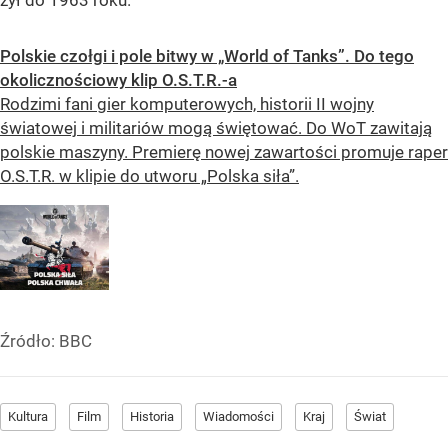
żył do 1963 roku.
Polskie czołgi i pole bitwy w „World of Tanks”. Do tego
okolicznościowy klip O.S.T.R.-a
Rodzimi fani gier komputerowych, historii II wojny
światowej i militariów mogą świętować. Do WoT zawitają
polskie maszyny. Premierę nowej zawartości promuje raper
O.S.T.R. w klipie do utworu „Polska siła”.
Źródło:
BBC
Kultura
Film
Historia
Wiadomości
Kraj
Świat