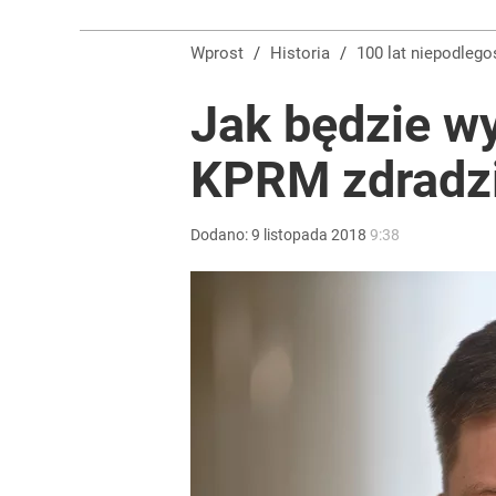
Senat zdecydował ws. inicjatywy Nawrockiego. Pr
1918 – 2018
Wprost
/
Historia
/
100 lat niepodlego
10
Jak będzie w
Wrze po roku Nawrockiego. „Największa hańba” ko
KPRM zdradzi
15
Dodano:
9
listopada
2018
9:38
Vistula x LOT: Elegancja w podróży. Premiera wspó
dodaj