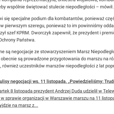
żeby wspólnie świętować stulecie niepodległości – mówił.
wi się specjalne podium dla kombatantów, ponieważ część
dą w pierwszym szeregu, ponieważ to im powinniśmy oddać 
czył szef KPRM. Dworczyk zapewnił, że prezydent i prem
 Ochrony Państwa.
ne są negocjacje ze stowarzyszeniem Marsz Niepodległo
 że obecnie są prowadzone przygotowania do marszu na r
 również uczestników marszów niepodległości z lat pop
lisy negocjacji ws. 11 listopada. „Powiedzieliśmy: Trudn
rtek 8 listopada prezydent Andrzej Duda udzielił w Tel
i w sprawie organizacji w Warszawie marszu na 11 listo
yjdzie na marsz z...