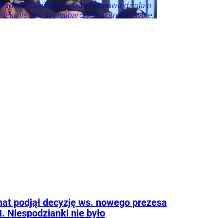
 Paradoksalnie to, co ostatnio powiedziała o
tek, nie jest ani najbardziej kontrowersyjne,
roźniejsze. Problem w tym, że wszyscy
 że tego nie widzą.
at podjął decyzję ws. nowego prezesa
. Niespodzianki nie było