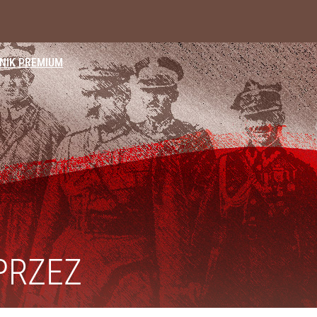
NIK
PREMIUM
i go Polacy. Sondaż dla „Wprost”
a ataki na Ukraińców
2030 roku?
PRZEZ