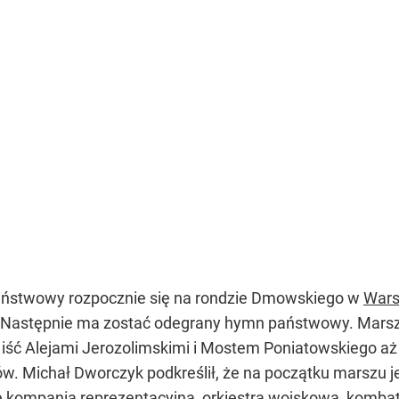
aństwowy rozpocznie się na rondzie Dmowskiego w
Wars
ę. Następnie ma zostać odegrany hymn państwowy. Mars
 iść Alejami Jerozolimskimi i Mostem Poniatowskiego a
ów. Michał Dworczyk podkreślił, że na początku marszu 
e kompania reprezentacyjna, orkiestra wojskowa, kombat