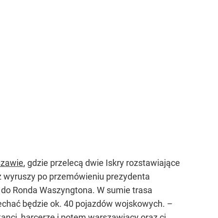
zawie
, gdzie przelecą dwie Iskry rozstawiające
z wyruszy po przemówieniu prezydenta
ż do Ronda Waszyngtona. W sumie trasa
jechać będzie ok. 40 pojazdów wojskowych. –
anci, harcerze i potem warszawiacy oraz ci