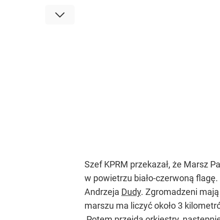
Szef KPRM przekazał, że Marsz P
w powietrzu biało-czerwoną flag
Andrzeja
Dudy
. Zgromadzeni mają
marszu ma liczyć około 3 kilometr
Potem przejdą orkiestry, następni