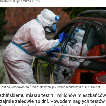
Dodano:
9
lipca
2020
16:29
Test na koronawirusa
Źródło:
Newspix.pl
/
Jakub Morkowski / EDYTOR.net
Chińskiemu miastu test 11 milionów mieszkańców
zajmie zaledwie 10 dni. Powodem nagłych testów