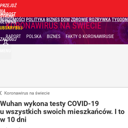
PRZEJDŹ
NA
WPROST
STRONĘ
WIADOMOŚCI
POLITYKA
BIZNES
DOM
ZDROWIE
ROZRYWKA
TYGODN
GŁÓWNĄ
KORONAWIRUS NA ŚWIECIE
UBSKRYBUJ
RAPORT
POLSKA
BIZNES
FAKTY
O KORONAWIRUSIE
ZALOGUJ
MENU
Koronawirus na świecie
Wuhan wykona testy COVID-19
u wszystkich swoich mieszkańców. I to
w 10 dni