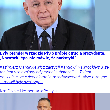
Były premier w rządzie PiS o próbie otrucia prezydenta.
„Nawrocki ćpa, nie mówię, że narkotyki”
Kazimierz Marcinkiewicz zarzucił Karolowi Nawrockiemu, że
ten jest uzależniony od pewnej substancji. – To jest
oczywiste, że człowiek może przedawkować, także nikotynę
– mówił były szef rządu.
Kraj
Opinie i komentarze
Polityka