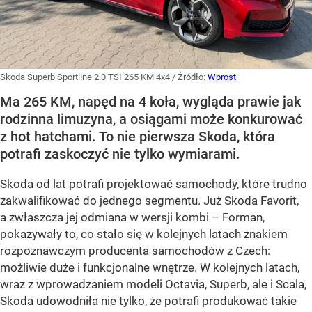
Skoda Superb Sportline 2.0 TSI 265 KM 4x4
/ Źródło:
Wprost
Ma 265 KM, napęd na 4 koła, wygląda prawie jak
rodzinna limuzyna, a osiągami może konkurować
z hot hatchami. To nie pierwsza Skoda, która
potrafi zaskoczyć nie tylko wymiarami.
Skoda od lat potrafi projektować samochody, które trudno
zakwalifikować do jednego segmentu. Już Skoda Favorit,
a zwłaszcza jej odmiana w wersji kombi – Forman,
pokazywały to, co stało się w kolejnych latach znakiem
rozpoznawczym producenta samochodów z Czech:
możliwie duże i funkcjonalne wnętrze. W kolejnych latach,
wraz z wprowadzaniem modeli Octavia, Superb, ale i Scala,
Skoda udowodniła nie tylko, że potrafi produkować takie