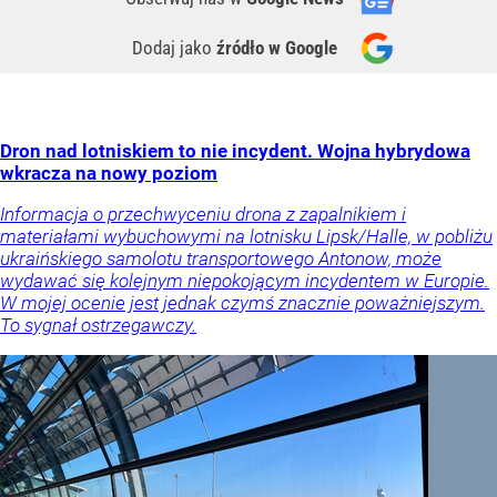
Dodaj jako
źródło w Google
Dron nad lotniskiem to nie incydent. Wojna hybrydowa
wkracza na nowy poziom
Informacja o przechwyceniu drona z zapalnikiem i
materiałami wybuchowymi na lotnisku Lipsk/Halle, w pobliżu
ukraińskiego samolotu transportowego Antonow, może
wydawać się kolejnym niepokojącym incydentem w Europie.
W mojej ocenie jest jednak czymś znacznie poważniejszym.
To sygnał ostrzegawczy.