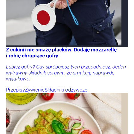
Z cukinii nie smażę placków. Dodaję mozzarellę
i robię chrupiące gofry
Lubisz gofry? Gdy spróbujesz tych przepadniesz. Jeden
wytrawny składnik sprawia, że smakują naprawdę
wyjątkowo.
Przepisy
Żywienie
Składniki odżywcze