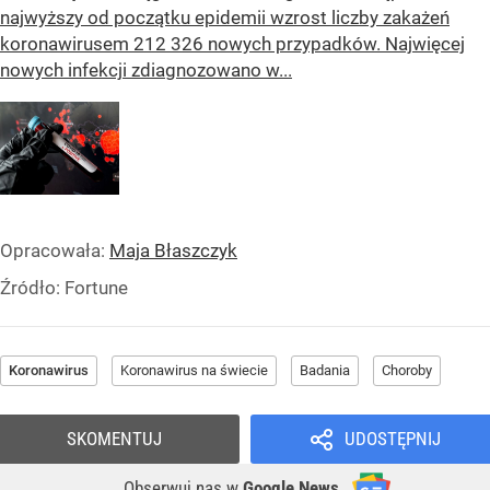
najwyższy od początku epidemii wzrost liczby zakażeń
koronawirusem 212 326 nowych przypadków. Najwięcej
nowych infekcji zdiagnozowano w...
Opracowała:
Maja Błaszczyk
Źródło:
Fortune
Koronawirus
Koronawirus na świecie
Badania
Choroby
SKOMENTUJ
UDOSTĘPNIJ
Obserwuj nas
w
Google News