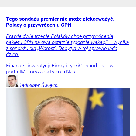
Tego sondażu premier nie może zlekceważyć.
Polacy o przywróceniu CPN
Prawie dwie trzecie Polaków chce przywrócenia
pakietu CPN na dwa ostatnie tygodnie wakacji – wynika
z sondażu dla „Wprost”. Decyzja w tej sprawie lada
dzień.
Finanse i inwestycje
Firmy i rynki
Gospodarka
Twój
portfel
Motoryzacja
Tylko u Nas
Radosław
Święcki