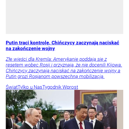
Putin traci kontrolę. Chińczycy zaczynają naciskać
na zakończenie wojny
Złe wieści dla Kremla: Amerykanie poddają się z
resetem wobec Rosji i przyznają, że nie docenili Kijowa.
Chińczycy zaczynają naciskać na zakończenie wojny a
Putin grozi Rosjanom powszechną mobilizacją.
Świat
Tylko u Nas
Tygodnik Wprost