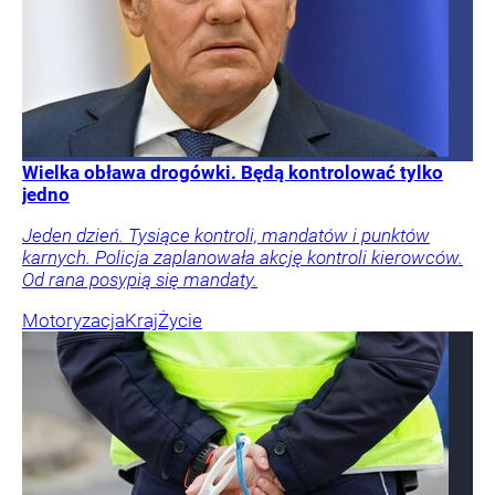
Wielka obława drogówki. Będą kontrolować tylko
jedno
Jeden dzień. Tysiące kontroli, mandatów i punktów
karnych. Policja zaplanowała akcję kontroli kierowców.
Od rana posypią się mandaty.
Motoryzacja
Kraj
Życie