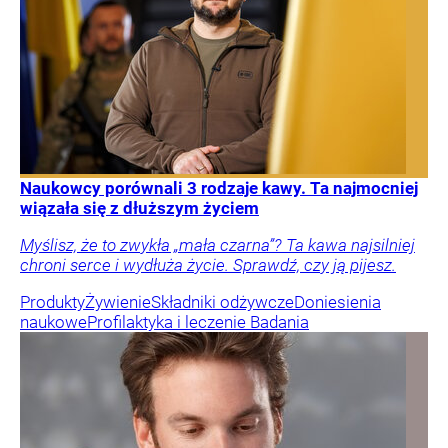
Naukowcy porównali 3 rodzaje kawy. Ta najmocniej
wiązała się z dłuższym życiem
Myślisz, że to zwykła „mała czarna”? Ta kawa najsilniej
chroni serce i wydłuża życie. Sprawdź, czy ją pijesz.
Produkty
Żywienie
Składniki odżywcze
Doniesienia
naukowe
Profilaktyka i leczenie
Badania