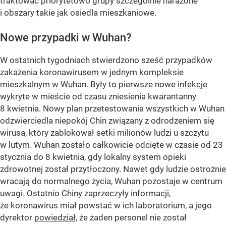
traktować priorytetowo grupy szczególnie narażone
i obszary takie jak osiedla mieszkaniowe.
Nowe przypadki w Wuhan?
W ostatnich tygodniach stwierdzono sześć przypadków
zakażenia koronawirusem w jednym kompleksie
mieszkalnym w Wuhan. Były to pierwsze nowe
infekcje
wykryte w mieście od czasu zniesienia kwarantanny
8 kwietnia. Nowy plan przetestowania wszystkich w Wuhan
odzwierciedla niepokój Chin związany z odrodzeniem się
wirusa, który zablokował setki milionów ludzi u szczytu
w lutym. Wuhan zostało całkowicie odcięte w czasie od 23
stycznia do 8 kwietnia, gdy lokalny system opieki
zdrowotnej został przytłoczony. Nawet gdy ludzie ostrożnie
wracają do normalnego życia, Wuhan pozostaje w centrum
uwagi. Ostatnio Chiny zaprzeczyły informacji,
że koronawirus miał powstać w ich laboratorium, a jego
dyrektor
powiedział,
że żaden personel nie został