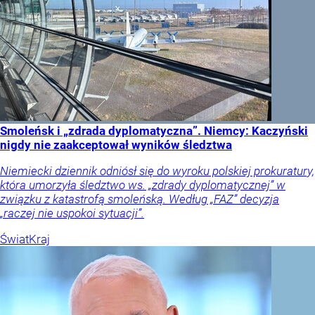
Smoleńsk i „zdrada dyplomatyczna”. Niemcy: Kaczyński
nigdy nie zaakceptował wyników śledztwa
Niemiecki dziennik odniósł się do wyroku polskiej prokuratury,
która umorzyła śledztwo ws. „zdrady dyplomatycznej” w
związku z katastrofą smoleńską. Według „FAZ” decyzja
„raczej nie uspokoi sytuacji”.
Świat
Kraj