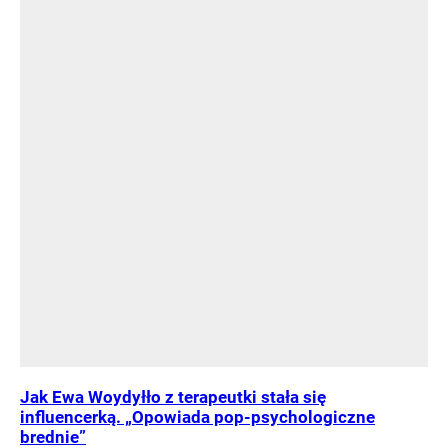
Jak Ewa Woydyłło z terapeutki stała się
influencerką. „Opowiada pop-psychologiczne
brednie”