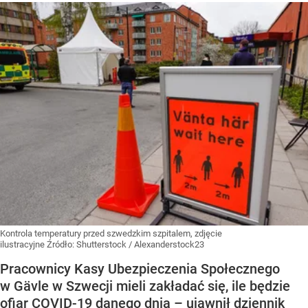
Kontrola temperatury przed szwedzkim szpitalem, zdjęcie
ilustracyjne
Źródło:
Shutterstock
/
Alexanderstock23
Pracownicy Kasy Ubezpieczenia Społecznego
w Gävle w Szwecji mieli zakładać się, ile będzie
ofiar COVID-19 danego dnia – ujawnił dziennik