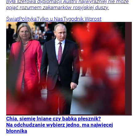
Była szefowa dyplomacji Austrii najwyraźniej nie może
pojąć rozumem zakamarków rosyjskiej duszy.
Świat
Polityka
Tylko u Nas
Tygodnik Wprost
Chia, siemię lniane czy babka płesznik?
Na odchudzanie wybierz jedno, ma najwięcej
błonnika