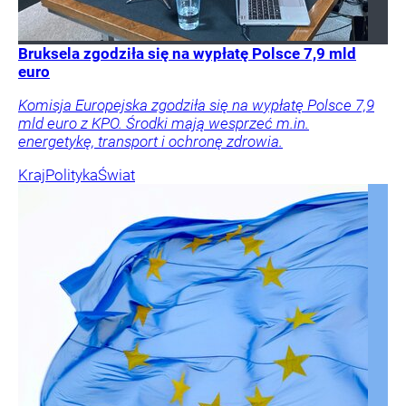
Bruksela zgodziła się na wypłatę Polsce 7,9 mld
euro
Komisja Europejska zgodziła się na wypłatę Polsce 7,9
mld euro z KPO. Środki mają wesprzeć m.in.
energetykę, transport i ochronę zdrowia.
Kraj
Polityka
Świat