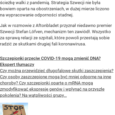
ścieżkę walki z pandemią. Strategia Szwecji nie była
bowiem oparta na obostrzeniach, w dużej mierze liczono
na wypracowanie odporności stadnej.
Jak w rozmowie z Aftonbladet przyznał niedawno premier
Szwecji Stefan Löfven, mechanizm ten zawiódł. Wszystko
za sprawą relacji ze szpitali, które powoli przestają sobie
radzić ze skutkami drugiej fali koronawirusa.
Szczepionki przeciw COVID-19 mogą zmienić DNA?
Ekspert tłumaczy
Czy można przewidzieć długofalowe skutki zaszczepienia?
Czy osoby zaszczepione mogą być mniej odporne na inne
choroby? Czy szczepionki oparte o mRNA mogą
zmodyfikować ekspresję genów i wpłynąć na przyszłe
pokolenia? Na wątpliwości grupy...