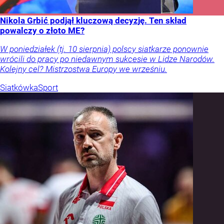
Nikola Grbić podjął kluczową decyzję. Ten skład
powalczy o złoto ME?
W poniedziałek (tj. 10 sierpnia) polscy siatkarze ponownie
wrócili do pracy po niedawnym sukcesie w Lidze Narodów.
Kolejny cel? Mistrzostwa Europy we wrześniu.
Siatkówka
Sport