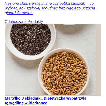
Nasiona chia, siemię lniane czy babka płesznik – co
wybrać, aby szybciej schudnąć bez ciągłego uczucia
głodu? Sprawdź.
Odchudzanie
Produkty
Ma tylko 3 składniki. Dietetyczka wypatrzyła
tę wędlinę w Biedronce