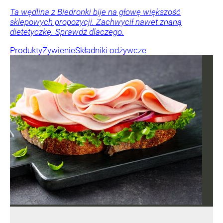
Ta wędlina z Biedronki bije na głowę większość
sklepowych propozycji. Zachwycił nawet znaną
dietetyczkę. Sprawdź dlaczego.
Produkty
Żywienie
Składniki odżywcze