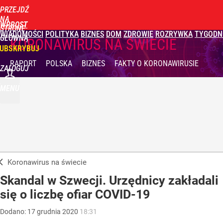
PRZEJDŹ
NA
WPROST
STRONĘ
WIADOMOŚCI
POLITYKA
BIZNES
DOM
ZDROWIE
ROZRYWKA
TYGODN
GŁÓWNĄ
KORONAWIRUS NA ŚWIECIE
UBSKRYBUJ
RAPORT
POLSKA
BIZNES
FAKTY
O KORONAWIRUSIE
ZALOGUJ
MENU
Koronawirus na świecie
Skandal w Szwecji. Urzędnicy zakładali
się o liczbę ofiar COVID-19
Dodano:
17
grudnia
2020
18:31