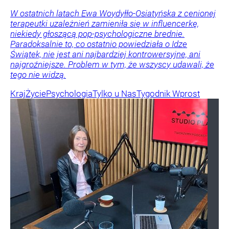
W ostatnich latach Ewa Woydyłło-Osiatyńska z cenionej
terapeutki uzależnień zamieniła się w influencerkę,
niekiedy głoszącą pop-psychologiczne brednie.
Paradoksalnie to, co ostatnio powiedziała o Idze
Świątek, nie jest ani najbardziej kontrowersyjne, ani
najgroźniejsze. Problem w tym, że wszyscy udawali, że
tego nie widzą.
Kraj
Życie
Psychologia
Tylko u Nas
Tygodnik Wprost