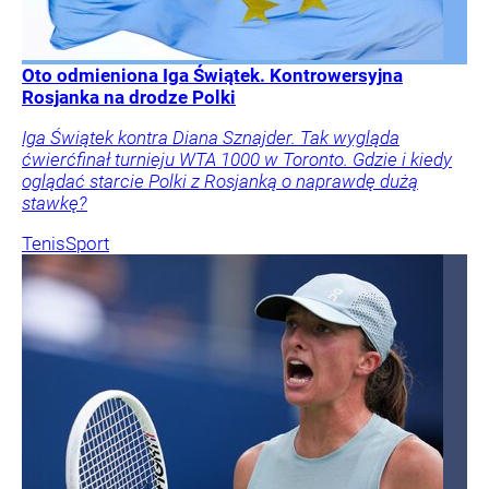
Oto odmieniona Iga Świątek. Kontrowersyjna
Rosjanka na drodze Polki
Iga Świątek kontra Diana Sznajder. Tak wygląda
ćwierćfinał turnieju WTA 1000 w Toronto. Gdzie i kiedy
oglądać starcie Polki z Rosjanką o naprawdę dużą
stawkę?
Tenis
Sport