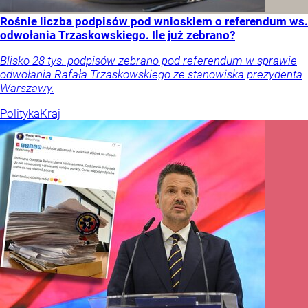
Rośnie liczba podpisów pod wnioskiem o referendum ws.
odwołania Trzaskowskiego. Ile już zebrano?
Blisko 28 tys. podpisów zebrano pod referendum w sprawie
odwołania Rafała Trzaskowskiego ze stanowiska prezydenta
Warszawy.
Polityka
Kraj