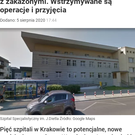
z zakażonymi. Wstrzymywane są
operacje i przyjęcia
Dodano:
5
sierpnia
2020
17:44
Szpital Specjalistyczny im. J.Dietla
Źródło:
Google Maps
Pięć szpitali w Krakowie to potencjalne, nowe