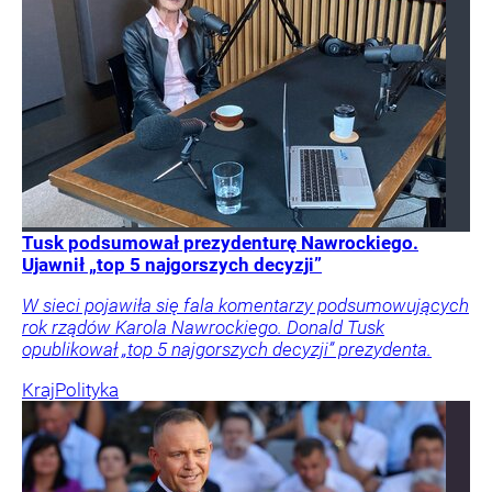
Tusk podsumował prezydenturę Nawrockiego.
Ujawnił „top 5 najgorszych decyzji”
W sieci pojawiła się fala komentarzy podsumowujących
rok rządów Karola Nawrockiego. Donald Tusk
opublikował „top 5 najgorszych decyzji” prezydenta.
Kraj
Polityka