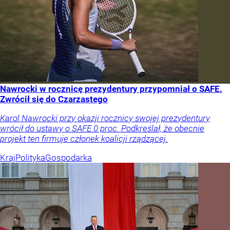
Nawrocki w rocznicę prezydentury przypomniał o SAFE.
Zwrócił się do Czarzastego
Karol Nawrocki przy okazji rocznicy swojej prezydentury
wrócił do ustawy o SAFE 0 proc. Podkreślał, że obecnie
projekt ten firmuje członek koalicji rządzącej.
Kraj
Polityka
Gospodarka