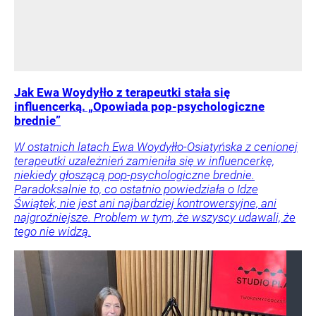
Jak Ewa Woydyłło z terapeutki stała się
influencerką. „Opowiada pop-psychologiczne
brednie”
W ostatnich latach Ewa Woydyłło-Osiatyńska z cenionej
terapeutki uzależnień zamieniła się w influencerkę,
niekiedy głoszącą pop-psychologiczne brednie.
Paradoksalnie to, co ostatnio powiedziała o Idze
Świątek, nie jest ani najbardziej kontrowersyjne, ani
najgroźniejsze. Problem w tym, że wszyscy udawali, że
tego nie widzą.