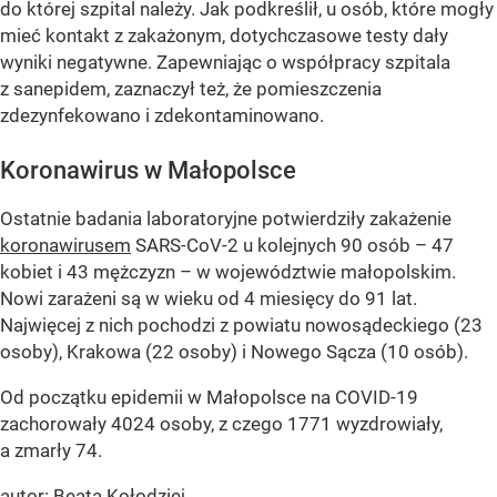
do której szpital należy. Jak podkreślił, u osób, które mogły
mieć kontakt z zakażonym, dotychczasowe testy dały
wyniki negatywne. Zapewniając o współpracy szpitala
z sanepidem, zaznaczył też, że pomieszczenia
zdezynfekowano i zdekontaminowano.
Koronawirus w Małopolsce
Ostatnie badania laboratoryjne potwierdziły zakażenie
koronawirusem
SARS-CoV-2 u kolejnych 90 osób – 47
kobiet i 43 mężczyzn – w województwie małopolskim.
Nowi zarażeni są w wieku od 4 miesięcy do 91 lat.
Najwięcej z nich pochodzi z powiatu nowosądeckiego (23
osoby), Krakowa (22 osoby) i Nowego Sącza (10 osób).
Od początku epidemii w Małopolsce na COVID-19
zachorowały 4024 osoby, z czego 1771 wyzdrowiały,
a zmarły 74.
autor: Beata Kołodziej