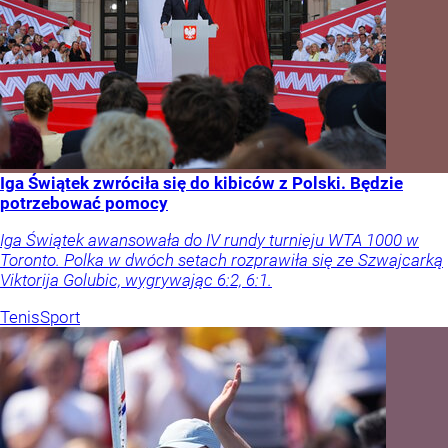
Iga Świątek zwróciła się do kibiców z Polski. Będzie
potrzebować pomocy
Iga Świątek awansowała do IV rundy turnieju WTA 1000 w
Toronto. Polka w dwóch setach rozprawiła się ze Szwajcarką
Viktorija Golubic, wygrywając 6:2, 6:1.
Tenis
Sport