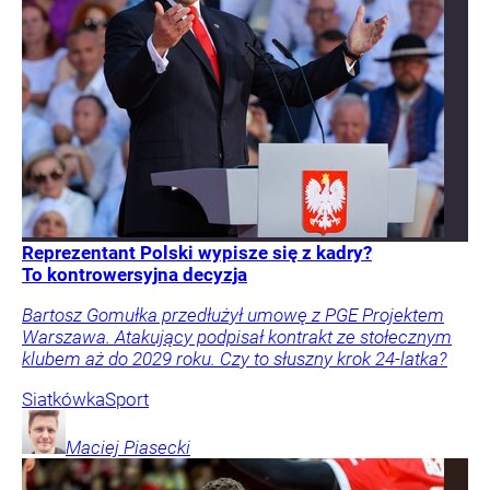
Reprezentant Polski wypisze się z kadry?
To kontrowersyjna decyzja
Bartosz Gomułka przedłużył umowę z PGE Projektem
Warszawa. Atakujący podpisał kontrakt ze stołecznym
klubem aż do 2029 roku. Czy to słuszny krok 24-latka?
Siatkówka
Sport
Maciej
Piasecki