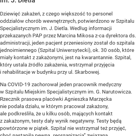
im. J. Dietla
Dziewięć zakażeń, z czego większość to personel
oddziałów chorób wewnętrznych, potwierdzono w Szpitalu
Specjalistycznym im. J. Dietla. Według informacji
przekazanych PAP przez Marcina Mikosa z-ca dyrektora ds.
administracji, jeden pacjent przeniesiony został do szpitala
jednoimiennego (Szpital Uniwersytecki), ok. 30 osób, które
miały kontakt z zakażonymi, jest na kwarantannie. Szpital,
który ustala źródło zakażenia, wstrzymał przyjęcia
i rehabilitacje w budynku przy ul. Skarbowej.
Na COVID-19 zachorował jeden pracownik medyczny
w Szpitalu Miejskim Specjalistycznym im. G. Narutowicza.
Rzecznik prasowa placówki Agnieszka Marzęcka
nie podała działu, w którym pracował zakażony,
ale podkreśliła, że u kilku osób, mających kontakt
z zakażonym, testy dały wynik negatywny. Testy będą
powtórzone w piątek. Szpital nie wstrzymał też przyjęć,
choć nastąpiła pewna „reorganizacja” związana