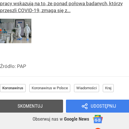
pracy wskazują na to, że ponad połowa badanych, którzy
przeszli COVID-19, zmaga się z...
Źródło:
PAP
Koronawirus
Koronawirus w Polsce
Wiadomości
Kraj
SKOMENTUJ
UDOSTĘPNIJ
Obserwuj nas
w
Google News