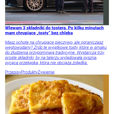
Wlewam 3 składniki do tostera. Po kilku minutach
mam chrupiące „tosty” bez chleba
Masz ochotę na chrupiące pieczywo, ale ograniczasz
węglowodany? Zrób te wyjątkowe tosty, które w smaku
do złudzenia przypominają tradycyjne. Wystarczą trzy
proste składniki, by na talerzu wylądowała pyszna,
sycąca przekąska, która nie obciąża żołądka.
Przepisy
Produkty
Żywienie