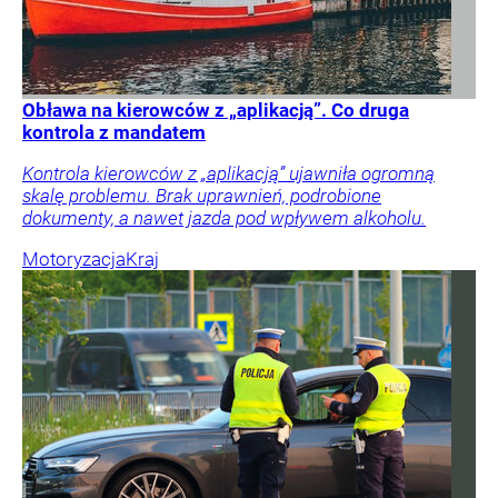
Obława na kierowców z „aplikacją”. Co druga
kontrola z mandatem
Kontrola kierowców z „aplikacją” ujawniła ogromną
skalę problemu. Brak uprawnień, podrobione
dokumenty, a nawet jazda pod wpływem alkoholu.
Motoryzacja
Kraj