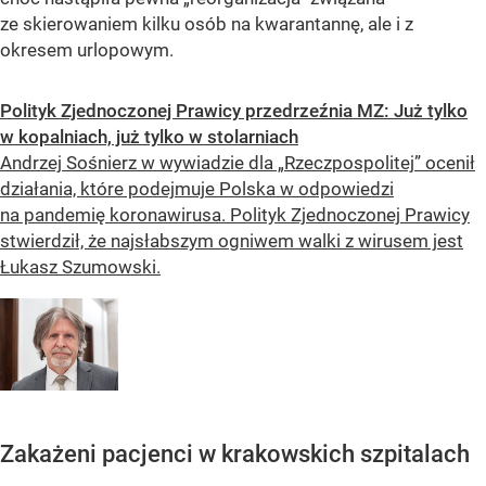
ze skierowaniem kilku osób na kwarantannę, ale i z
okresem urlopowym.
Polityk Zjednoczonej Prawicy przedrzeźnia MZ: Już tylko
w kopalniach, już tylko w stolarniach
Andrzej Sośnierz w wywiadzie dla „Rzeczpospolitej” ocenił
działania, które podejmuje Polska w odpowiedzi
na pandemię koronawirusa. Polityk Zjednoczonej Prawicy
stwierdził, że najsłabszym ogniwem walki z wirusem jest
Łukasz Szumowski.
Zakażeni pacjenci w krakowskich szpitalach