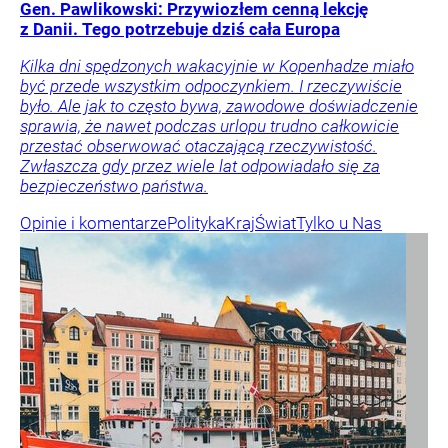
Gen. Pawlikowski: Przywiozłem cenną lekcję
z Danii. Tego potrzebuje dziś cała Europa
Kilka dni spędzonych wakacyjnie w Kopenhadze miało
być przede wszystkim odpoczynkiem. I rzeczywiście
było. Ale jak to często bywa, zawodowe doświadczenie
sprawia, że nawet podczas urlopu trudno całkowicie
przestać obserwować otaczającą rzeczywistość.
Zwłaszcza gdy przez wiele lat odpowiadało się za
bezpieczeństwo państwa.
Opinie i komentarze
Polityka
Kraj
Świat
Tylko u Nas