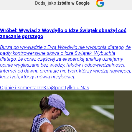
Dodaj jako
źródło w Google
Wróbel: Wywiad z Woydyłło o Idze Świątek obnażył coś
znacznie gorszego
Burza po wywiadzie z Ewą Woydyłło nie wybuchła dlatego, że
padły kontrowersyjne słowa o Idze Świątek. Wybuchła
dlatego, że coraz częściej za ekspercką analizę uznajemy
opinie wygłaszane bez wiedzy, faktów i odpowiedzialności.
Internet od dawna premiuje nie tych, którzy wiedzą najwięcej,
lecz tych, którzy mówią najgłośniej.
Opinie i komentarze
Kraj
Sport
Tylko u Nas