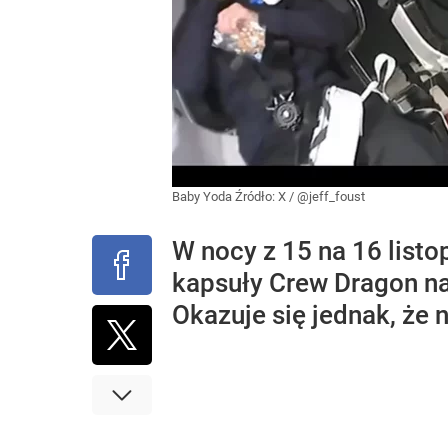
Baby Yoda
Źródło:
X
/
@jeff_foust
W nocy z 15 na 16 list
kapsuły Crew Dragon n
Okazuje się jednak, że n