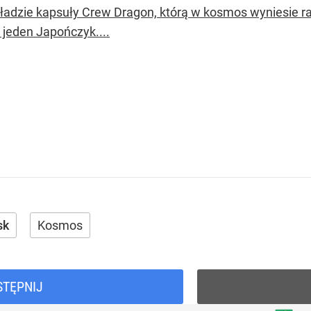
ładzie kapsuły Crew Dragon, którą w kosmos wyniesie rak
 jeden Japończyk....
sk
Kosmos
STĘPNIJ