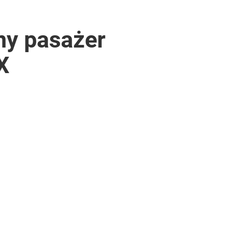
ny pasażer
X