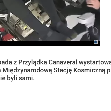
opada z Przylądka Canaveral wystartow
a Międzynarodową Stację Kosmiczną po
ie byli sami.