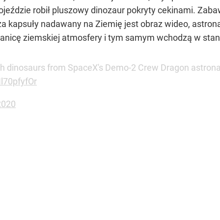
ojeździe robił pluszowy dinozaur pokryty cekinami. Zab
trza kapsuły nadawany na Ziemię jest obraz wideo, astr
anicę ziemskiej atmosfery i tym samym wchodzą w stan
 dinosaurs from SpaceX's Demo-2 Crew Dragon astronaut 
Hl70pfyfOr
2020