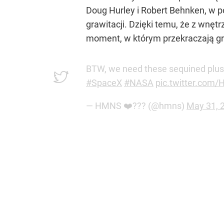
Doug Hurley i Robert Behnken, w p
grawitacji. Dzięki temu, że z wnę
moment, w którym przekraczają gr
BTW, we need these sequined plush
#SpaceX
#NASA
pic.twitter.com/
— HMNS ❤️??? (@hmns)
May 31, 