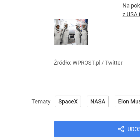
Na pok
z USA i
Źródło:
WPROST.pl
/
Twitter
SpaceX
NASA
Elon Mu
UDO