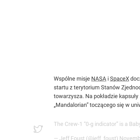
Wspólne misje
NASA
i
SpaceX
docz
startu z terytorium Stanów Zjedn
towarzysza. Na pokładzie kapsuły z
„Mandalorian” toczącego się w u
The Crew-1 “0-g indicator” is a Ba
— Jeff Foust (@jeff_foust)
Novembe