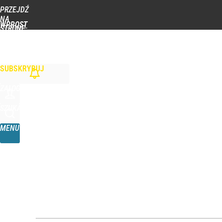
PRZEJDŹ
Udostępnij
0
Skomentuj
NA
WPROST
STRONĘ
GŁÓWNĄ
WIADOMOŚCI
POLITYKA
BIZNES
DOM
ZDROWIE
ROZRYWKA
TYGOD
Taki plan ma dotyczyć Hołowni. Miller i Komorowsk
SUBSKRYBUJ
dodaj
ZALOGUJ
Pomysł PiS skonfrontowany z rzeczywistością. Ty
SZUKAJ
MENU
2
Tajemnica paragonów grozy. Tak restauratorzy m
3