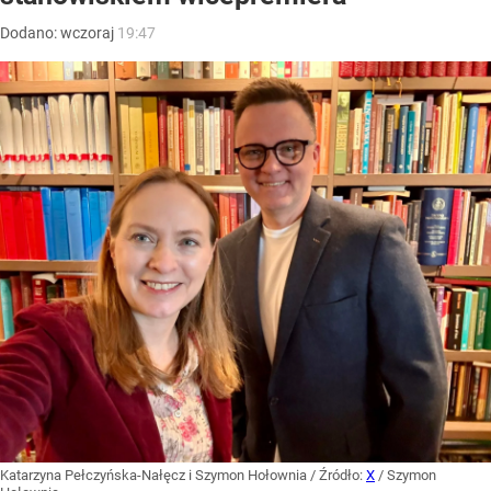
Dodano:
wczoraj
19:47
Katarzyna Pełczyńska-Nałęcz i Szymon Hołownia
/ Źródło:
X
/
Szymon