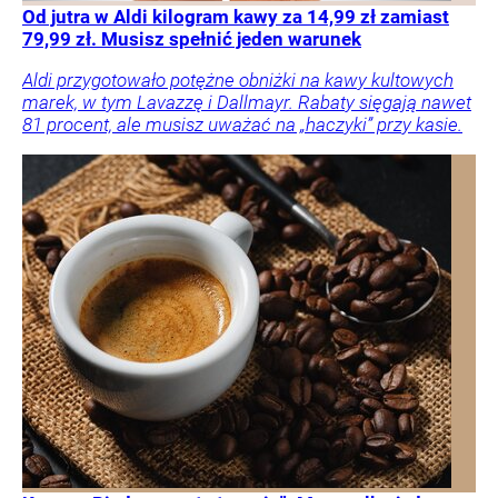
Od jutra w Aldi kilogram kawy za 14,99 zł zamiast
79,99 zł. Musisz spełnić jeden warunek
Aldi przygotowało potężne obniżki na kawy kultowych
marek, w tym Lavazzę i Dallmayr. Rabaty sięgają nawet
81 procent, ale musisz uważać na „haczyki” przy kasie.