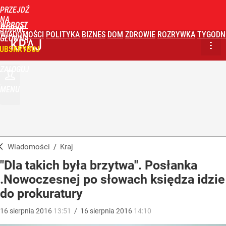
PRZEJDŹ
NA
WPROST
STRONĘ
WIADOMOŚCI
POLITYKA
BIZNES
DOM
ZDROWIE
ROZRYWKA
TYGODN
GŁÓWNĄ
KRAJ
UBSKRYBUJ
ZALOGUJ
MENU
Wiadomości
/
Kraj
"Dla takich była brzytwa". Posłanka
.Nowoczesnej po słowach księdza idzie
do prokuratury
16
sierpnia
2016
13:51
/
16
sierpnia
2016
14:10