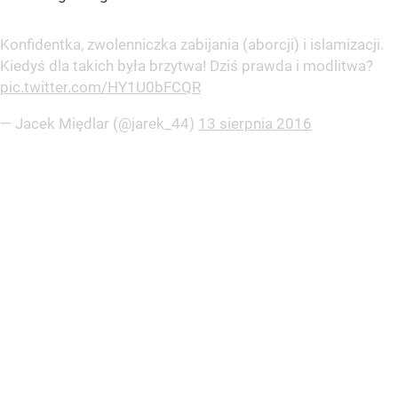
Konfidentka, zwolenniczka zabijania (aborcji) i islamizacji.
Kiedyś dla takich była brzytwa! Dziś prawda i modlitwa?
pic.twitter.com/HY1U0bFCQR
— Jacek Międlar (@jarek_44)
13 sierpnia 2016