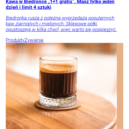
Kawa w Biedronce „1+1 gratis”. Masz tylko jeden
dzień i limit 4 sztuki
Biedronka rusza z potężną wyprzedażą popularnych
kaw ziarnistych i mielonych. Sklepowe półki
opustoszeją w kilka chwil, więc warto się pospieszyć.
Produkty
Żywienie