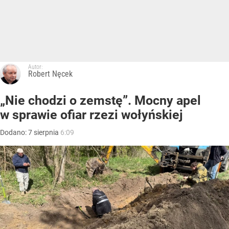
Autor:
Robert Nęcek
„Nie chodzi o zemstę”. Mocny apel
w sprawie ofiar rzezi wołyńskiej
Dodano:
7
sierpnia
6:09