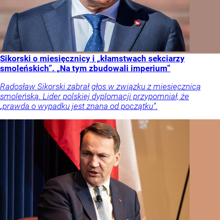
Sikorski o miesięcznicy i „kłamstwach sekciarzy
smoleńskich”. „Na tym zbudowali imperium”
Radosław Sikorski zabrał głos w związku z miesięcznicą
smoleńską. Lider polskiej dyplomacji przypomniał, że
„prawda o wypadku jest znana od początku”.