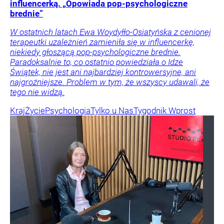
influencerką. „Opowiada pop-psychologiczne
brednie”
W ostatnich latach Ewa Woydyłło-Osiatyńska z cenionej
terapeutki uzależnień zamieniła się w influencerkę,
niekiedy głoszącą pop-psychologiczne brednie.
Paradoksalnie to, co ostatnio powiedziała o Idze
Świątek, nie jest ani najbardziej kontrowersyjne, ani
najgroźniejsze. Problem w tym, że wszyscy udawali, że
tego nie widzą.
Kraj
Życie
Psychologia
Tylko u Nas
Tygodnik Wprost