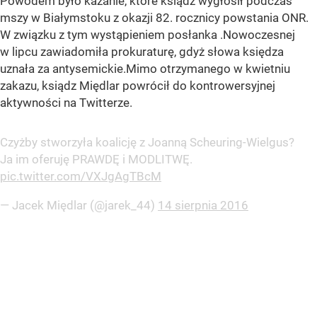
Powodem było kazanie, które ksiądz wygłosił podczas
mszy w Białymstoku z okazji 82. rocznicy powstania ONR.
W związku z tym wystąpieniem posłanka .Nowoczesnej
w lipcu zawiadomiła prokuraturę, gdyż słowa księdza
uznała za antysemickie.Mimo otrzymanego w kwietniu
zakazu, ksiądz Międlar powrócił do kontrowersyjnej
aktywności na Twitterze.
Czyżby stworzyła koalicję z Joanną Scheuring-Wielgus?
Ja im oferuję PRAWDĘ i MODLITWĘ.
pic.twitter.com/VXJgAgTBcM
— Jacek Międlar (@jarek_44)
14 sierpnia 2016