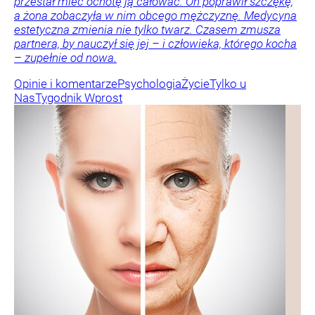
przestał mieć ochotę ją całować. On poprawił szczękę,
a żona zobaczyła w nim obcego mężczyznę. Medycyna
estetyczna zmienia nie tylko twarz. Czasem zmusza
partnera, by nauczył się jej – i człowieka, którego kocha
– zupełnie od nowa.
Opinie i komentarze
Psychologia
Życie
Tylko u
Nas
Tygodnik Wprost