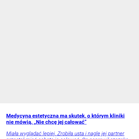
Medycyna estetyczna ma skutek, o którym kliniki
nie mówią. „Nie chcę jej całować”
Miała wyglądać lepiej. Zrobiła usta i nagle jej partner