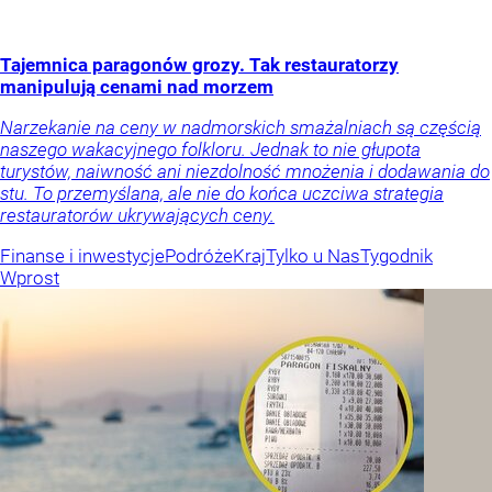
Tajemnica paragonów grozy. Tak restauratorzy
manipulują cenami nad morzem
Narzekanie na ceny w nadmorskich smażalniach są częścią
naszego wakacyjnego folkloru. Jednak to nie głupota
turystów, naiwność ani niezdolność mnożenia i dodawania do
stu. To przemyślana, ale nie do końca uczciwa strategia
restauratorów ukrywających ceny.
Finanse i inwestycje
Podróże
Kraj
Tylko u Nas
Tygodnik
Wprost