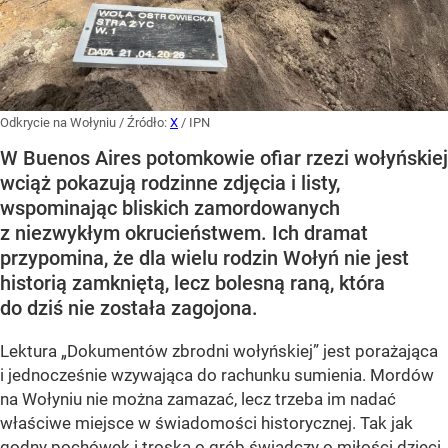
Odkrycie na Wołyniu
/ Źródło:
X
/
IPN
W Buenos Aires potomkowie ofiar rzezi wołyńskiej
wciąż pokazują rodzinne zdjęcia i listy,
wspominając bliskich zamordowanych
z niezwykłym okrucieństwem. Ich dramat
przypomina, że dla wielu rodzin Wołyń nie jest
historią zamkniętą, lecz bolesną raną, która
do dziś nie została zagojona.
Lektura „Dokumentów zbrodni wołyńskiej” jest porażająca
i jednocześnie wzywająca do rachunku sumienia. Mordów
na Wołyniu nie można zamazać, lecz trzeba im nadać
właściwe miejsce w świadomości historycznej. Tak jak
godny pochówek i troska o grób świadczy o miłości dzieci