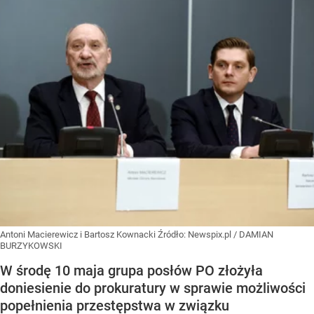
Antoni Macierewicz i Bartosz Kownacki
Źródło:
Newspix.pl
/
DAMIAN
BURZYKOWSKI
W środę 10 maja grupa posłów PO złożyła
doniesienie do prokuratury w sprawie możliwości
popełnienia przestępstwa w związku