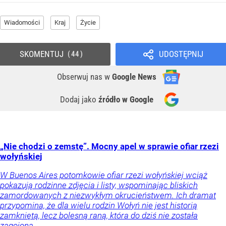
Wiadomości
Kraj
Życie
SKOMENTUJ
UDOSTĘPNIJ
44
Obserwuj nas
w
Google News
Dodaj jako
źródło w Google
„Nie chodzi o zemstę”. Mocny apel w sprawie ofiar rzezi
wołyńskiej
W Buenos Aires potomkowie ofiar rzezi wołyńskiej wciąż
pokazują rodzinne zdjęcia i listy, wspominając bliskich
zamordowanych z niezwykłym okrucieństwem. Ich dramat
przypomina, że dla wielu rodzin Wołyń nie jest historią
zamkniętą, lecz bolesną raną, która do dziś nie została
zagojona.