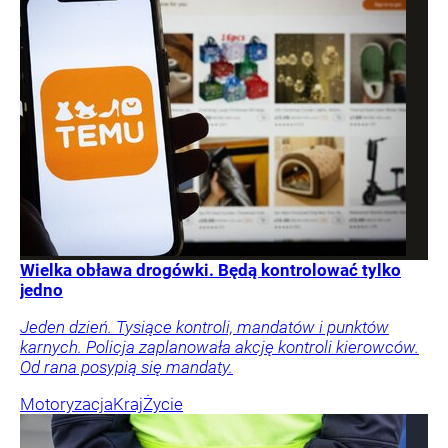
Wielka obława drogówki. Będą kontrolować tylko
jedno
Jeden dzień. Tysiące kontroli, mandatów i punktów
karnych. Policja zaplanowała akcję kontroli kierowców.
Od rana posypią się mandaty.
Motoryzacja
Kraj
Życie