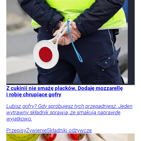
Z cukinii nie smażę placków. Dodaję mozzarellę
i robię chrupiące gofry
Lubisz gofry? Gdy spróbujesz tych przepadniesz. Jeden
wytrawny składnik sprawia, że smakują naprawdę
wyjątkowo.
Przepisy
Żywienie
Składniki odżywcze