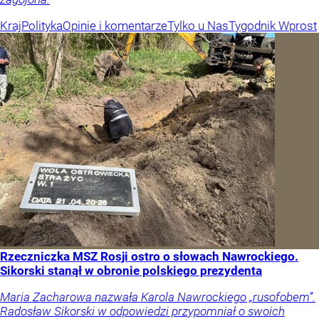
Kraj
Polityka
Opinie i komentarze
Tylko u Nas
Tygodnik Wprost
Rzeczniczka MSZ Rosji ostro o słowach Nawrockiego.
Sikorski stanął w obronie polskiego prezydenta
Maria Zacharowa nazwała Karola Nawrockiego „rusofobem”.
Radosław Sikorski w odpowiedzi przypomniał o swoich