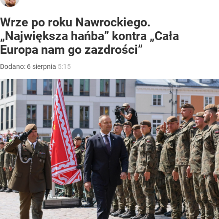
Wrze po roku Nawrockiego.
„Największa hańba” kontra „Cała
Europa nam go zazdrości”
Dodano:
6
sierpnia
5:15