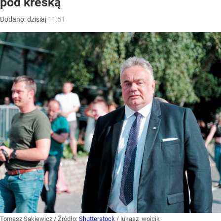
pod kreską
Dodano:
dzisiaj
11:51
Tomasz Sakiewicz
/ Źródło:
Shutterstock
/
lukasz_wojcik