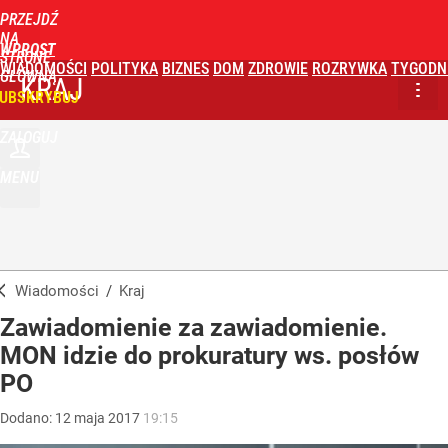
PRZEJDŹ
NA
WPROST
STRONĘ
WIADOMOŚCI
POLITYKA
BIZNES
DOM
ZDROWIE
ROZRYWKA
TYGODN
GŁÓWNĄ
KRAJ
UBSKRYBUJ
ZALOGUJ
MENU
Wiadomości
/
Kraj
Zawiadomienie za zawiadomienie.
MON idzie do prokuratury ws. posłów
PO
Dodano:
12
maja
2017
19:15