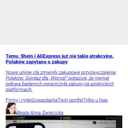
Temu, Shein i AliExpress już nie takie atrakcyjne.
Polaków zapytano o zakupy
Nowe unijne cła zmieniły zakupowe przyzwyczajenia
Polaków. Sondaż dla „Wprost” pokazuje, że niemal
połowa badanych ograniczyła zakupy na azjatyckich
platformach.
Firmy i rynki
Gospodarka
Twój portfel
Tylko u Nas
Beata Anna
Święcicka