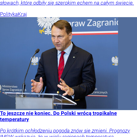
słowach, które odbiły się szerokim echem na całym świecie.
Polityka
Kraj
To jeszcze nie koniec. Do Polski wrócą tropikalne
temperatury
Po krótkim ochłodzeniu pogoda znów się zmieni. Prognozy
IMGW wskazują, że w wielu regionach temperatura