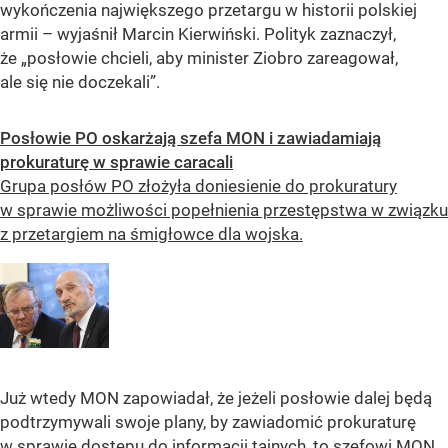
wykończenia największego przetargu w historii polskiej
armii – wyjaśnił Marcin Kierwiński. Polityk zaznaczył,
że „posłowie chcieli, aby minister Ziobro zareagował,
ale się nie doczekali”.
Posłowie PO oskarżają szefa MON i zawiadamiają
prokuraturę w sprawie caracali
Grupa posłów PO złożyła doniesienie do prokuratury
w sprawie możliwości popełnienia przestępstwa w związku
z przetargiem na śmigłowce dla wojska.
Już wtedy MON zapowiadał, że jeżeli posłowie dalej będą
podtrzymywali swoje plany, by zawiadomić prokuraturę
w sprawie dostępu do informacji tajnych, to szefowi MON