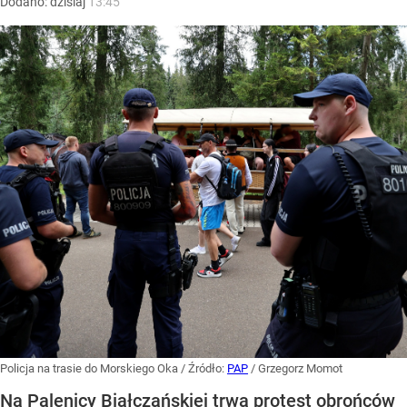
Dodano:
dzisiaj
13:45
Policja na trasie do Morskiego Oka
/ Źródło:
PAP
/
Grzegorz Momot
Na Palenicy Białczańskiej trwa protest obrońców