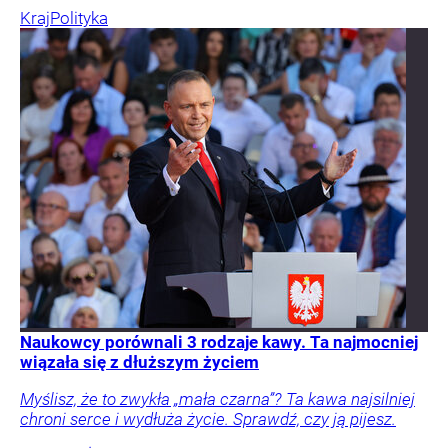
Kraj
Polityka
Naukowcy porównali 3 rodzaje kawy. Ta najmocniej
wiązała się z dłuższym życiem
Myślisz, że to zwykła „mała czarna”? Ta kawa najsilniej
chroni serce i wydłuża życie. Sprawdź, czy ją pijesz.