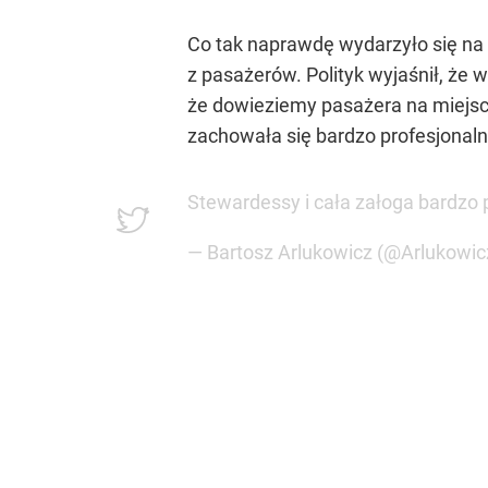
Co tak naprawdę wydarzyło się na 
z pasażerów. Polityk wyjaśnił, że 
że dowieziemy pasażera na miejsc
zachowała się bardzo profesjonalnie
Stewardessy i cała załoga bardzo p
— Bartosz Arlukowicz (@Arlukowic