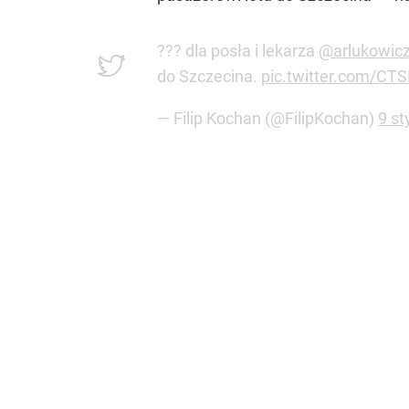
??? dla posła i lekarza
@arlukowic
do Szczecina.
pic.twitter.com/CT
— Filip Kochan (@FilipKochan)
9 st