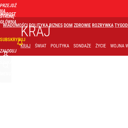
PRZEJDŹ
Udostępnij
6
Skomentuj
NA
WPROST
STRONĘ
GŁÓWNĄ
WIADOMOŚCI
POLITYKA
BIZNES
DOM
ZDROWIE
ROZRYWKA
TYGOD
KRAJ
SUBSKRYBUJ
KRAJ
ŚWIAT
POLITYKA
SONDAŻE
ŻYCIE
WOJNA W
ZALOGUJ
SZUKAJ
MENU