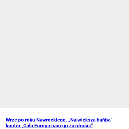
Wrze po roku Nawrockiego. „Największa hańba”
kontra „Cała Europa nam go zazdrości”