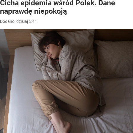
Cicha epidemia wśród Polek. Dane
naprawdę niepokoją
Dodano:
dzisiaj
6:44