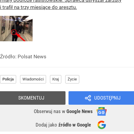
i trafił na trzy miesiące do aresztu.
Źródło:
Polsat News
Policja
Wiadomości
Kraj
Życie
SKOMENTUJ
UDOSTĘPNIJ
Obserwuj nas
w
Google News
Dodaj jako
źródło w Google