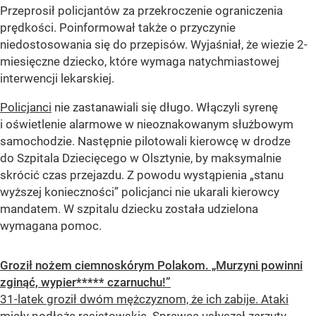
Przeprosił policjantów za przekroczenie ograniczenia
prędkości. Poinformował także o przyczynie
niedostosowania się do przepisów. Wyjaśniał, że wiezie 2-
miesięczne dziecko, które wymaga natychmiastowej
interwencji lekarskiej.
Policjanci
nie zastanawiali się długo. Włączyli syrenę
i oświetlenie alarmowe w nieoznakowanym służbowym
samochodzie. Następnie pilotowali kierowcę w drodze
do Szpitala Dziecięcego w Olsztynie, by maksymalnie
skrócić czas przejazdu. Z powodu wystąpienia „stanu
wyższej konieczności” policjanci nie ukarali kierowcy
mandatem. W szpitalu dziecku została udzielona
wymagana pomoc.
Groził nożem ciemnoskórym Polakom. „Murzyni powinni
zginąć, wypier***** czarnuchu!”
31-latek groził dwóm mężczyznom, że ich zabije. Ataki
miały podłoże rasistowskie. Sprawca usłyszał zarzuty