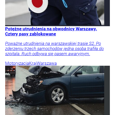
Potężne utrudnienia na obwodnicy Warszawy.
Cztery pasy zablokowane
Poważne utrudnienia na warszawskiej trasie S2. Po
zderzeniu trzech samochodów jedna osoba trafiła do
szpitala. Ruch odbywa się pasem awaryjnym.
Motoryzacja
Kraj
Warszawa