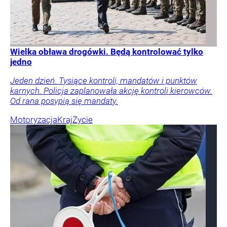
Wielka obława drogówki. Będą kontrolować tylko
jedno
Jeden dzień. Tysiące kontroli, mandatów i punktów
karnych. Policja zaplanowała akcję kontroli kierowców.
Od rana posypią się mandaty.
Motoryzacja
Kraj
Życie