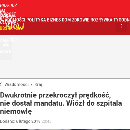
PRZEJDŹ
NA
WPROST
STRONĘ
WIADOMOŚCI
POLITYKA
BIZNES
DOM
ZDROWIE
ROZRYWKA
TYGODN
GŁÓWNĄ
KRAJ
UBSKRYBUJ
ZALOGUJ
MENU
Wiadomości
/
Kraj
Dwukrotnie przekroczył prędkość,
nie dostał mandatu. Wiózł do szpitala
niemowlę
Dodano:
6
lutego
2019
20:48