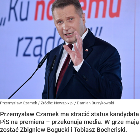
Przemysław Czarnek
/ Źródło:
Newspix.pl
/
Damian Burzykowski
Przemysław Czarnek ma stracić status kandydata
PiS na premiera – przekonują media. W grze mają
zostać Zbigniew Bogucki i Tobiasz Bocheński.