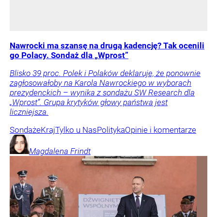
Nawrocki ma szansę na drugą kadencję? Tak ocenili
go Polacy. Sondaż dla „Wprost”
Blisko 39 proc. Polek i Polaków deklaruje, że ponownie
zagłosowałoby na Karola Nawrockiego w wyborach
prezydenckich – wynika z sondażu SW Research dla
„Wprost”. Grupa krytyków głowy państwa jest
liczniejsza.
Sondaże
Kraj
Tylko u Nas
Polityka
Opinie i komentarze
Magdalena
Frindt