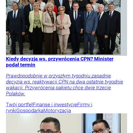
Kiedy decyzja ws. przywrócenia CPN? Minister
podał termin
Prawdopodobnie w przyszłym tygodniu zapadnie
decyzja ws. reaktywacji CPN na dwa ostatnie tygodnie
wakacji. Przywrócenia pakietu chce dwie trzecie
Polaków.
Twój portfel
Finanse i inwestycje
Firmy i
rynki
Gospodarka
Motoryzacja