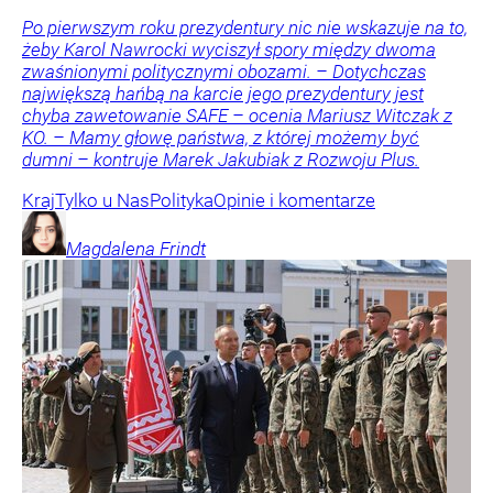
Po pierwszym roku prezydentury nic nie wskazuje na to,
żeby Karol Nawrocki wyciszył spory między dwoma
zwaśnionymi politycznymi obozami. – Dotychczas
największą hańbą na karcie jego prezydentury jest
chyba zawetowanie SAFE – ocenia Mariusz Witczak z
KO. – Mamy głowę państwa, z której możemy być
dumni – kontruje Marek Jakubiak z Rozwoju Plus.
Kraj
Tylko u Nas
Polityka
Opinie i komentarze
Magdalena
Frindt