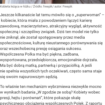
Kobieta leżąca w łóżku
/ Źródło:
freepik/ autor: Freepik
Jeszcze kilkanaście lat temu mówiło się o „superwoman” –
kobiecie, która miała z powodzeniem łączyć karierę
zawodową, macierzyństwo, atrakcyjny wygląd, aktywność
społeczną i szczęśliwy związek. Dziś ten model nie tylko
nie zniknął, ale został spotęgowany przez media
społecznościowe, kulturę nieustannego porównywania się
oraz wszechobecną presję osiągania sukcesu.
Współczesna Polka ma być piękna, zadbana,
wysportowana, przedsiębiorcza, emocjonalnie dojrzała.
Ma być dobrą matką, partnerką i przyjaciółką. A jeśli
nie spełnia wszystkich tych oczekiwań, często sama staje
się swoim najsurowszym sędzią.
To właśnie ten mechanizm wybrzmiewa niezwykle mocno
w wynikach badania „W zgodzie ze sobą? Kobiety wobec
presji, hejtu i porównań”, które pokazuje skalę
psychicznego obciążenia współczesnych Polek. Z raportu