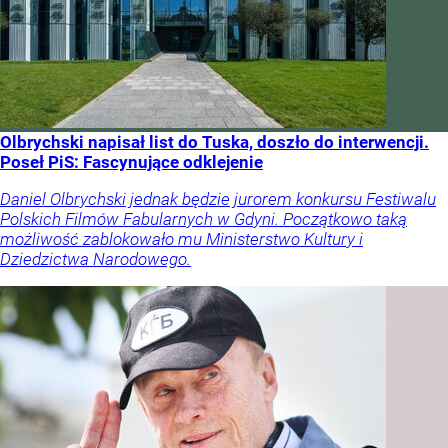
Olbrychski napisał list do Tuska, doszło do interwencji.
Poseł PiS: Fascynujące odklejenie
Daniel Olbrychski jednak będzie jurorem konkursu Festiwalu
Polskich Filmów Fabularnych w Gdyni. Początkowo taką
możliwość zablokowało mu Ministerstwo Kultury i
Dziedzictwa Narodowego.