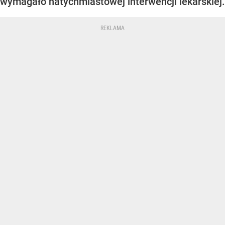
wymagało natychmiastowej interwencji lekarskiej.