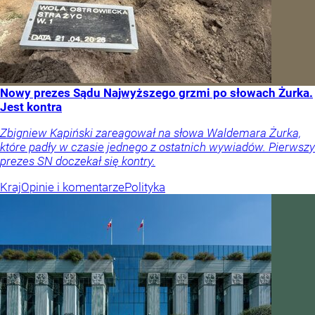
Nowy prezes Sądu Najwyższego grzmi po słowach Żurka.
Jest kontra
Zbigniew Kapiński zareagował na słowa Waldemara Żurka,
które padły w czasie jednego z ostatnich wywiadów. Pierwszy
prezes SN doczekał się kontry.
Kraj
Opinie i komentarze
Polityka