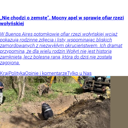
„Nie chodzi o zemstę”. Mocny apel w sprawie ofiar rzezi
wołyńskiej
W Buenos Aires potomkowie ofiar rzezi wołyńskiej wciąż
pokazują rodzinne zdjęcia i listy, wspominając bliskich
zamordowanych z niezwykłym okrucieństwem. Ich dramat
przypomina, że dla wielu rodzin Wołyń nie jest historią
zamkniętą, lecz bolesną raną, która do dziś nie została
zagojona.
Kraj
Polityka
Opinie i komentarze
Tylko u Nas