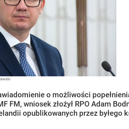
żewski
 zawiadomienie o możliwości popełnien
RMF FM, wniosek złożył RPO Adam Bodn
landii opublikowanych przez byłego k