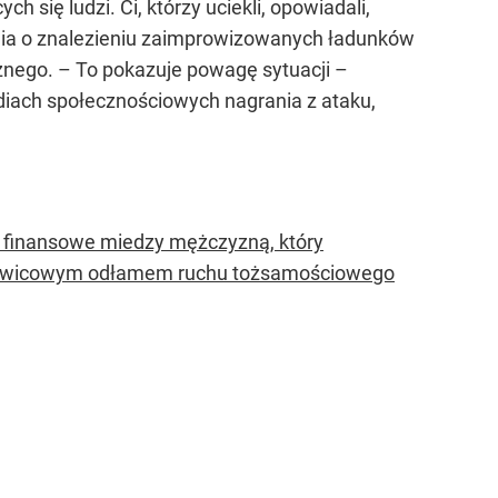
się ludzi. Ci, którzy uciekli, opowiadali,
edia o znalezieniu zaimprowizowanych ładunków
znego. – To pokazuje powagę sytuacji –
ediach społecznościowych nagrania z ataku,
ia finansowe miedzy mężczyzną, który
 prawicowym odłamem ruchu tożsamościowego