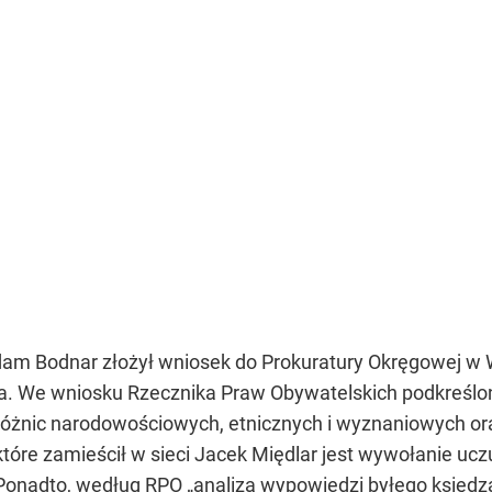
dam Bodnar złożył wniosek do Prokuratury Okręgowej w 
a. We wniosku Rzecznika Praw Obywatelskich podkreślon
 różnic narodowościowych, etnicznych i wyznaniowych 
óre zamieścił w sieci Jacek Międlar jest wywołanie ucz
Ponadto, według RPO „analiza wypowiedzi byłego księdz