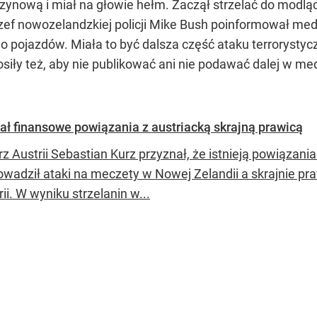
nową i miał na głowie hełm. Zaczął strzelać do modlących 
 Szef nowozelandzkiej policji Mike Bush poinformował m
pojazdów. Miała to być dalsza część ataku terrorystyc
osiły też, aby nie publikować ani nie podawać dalej w m
ł finansowe powiązania z austriacką skrajną prawicą
rz Austrii Sebastian Kurz przyznał, że istnieją powiązan
owadził ataki na meczety w Nowej Zelandii a skrajnie
ii. W wyniku strzelanin w...