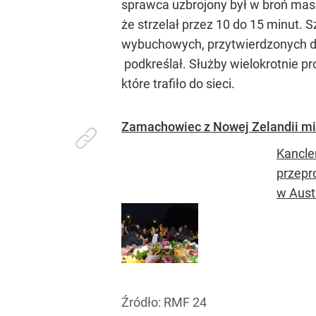
sprawca uzbrojony był w broń maszy
że strzelał przez 10 do 15 minut.
wybuchowych, przytwierdzonych do 
podkreślał. Służby wielokrotnie pr
które trafiło do sieci.
Zamachowiec z Nowej Zelandii mia
Kancle
przepr
w Austr
Źródło:
RMF 24