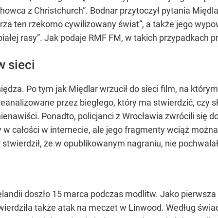
howca z Christchurch”. Bodnar przytoczył pytania Międl
rza ten rzekomo cywilizowany świat”, a także jego wypow
 białej rasy”. Jak podaje RMF FM, w takich przypadkach 
 sieci
iędza. Po tym jak Międlar wrzucił do sieci film, na któ
zeanalizowane przez biegłego, który ma stwierdzić, cz
nawiści. Ponadto, policjanci z Wrocławia zwrócili się 
ny w całości w internecie, ale jego fragmenty wciąż moż
 stwierdził, że w opublikowanym nagraniu, nie pochwala
andii doszło 15 marca podczas modlitw. Jako pierwsza 
ierdziła także atak na meczet w Linwood. Według świad