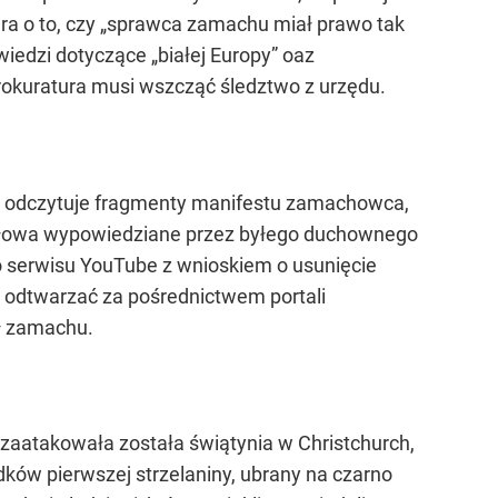
ara o to, czy „sprawca zamachu miał prawo tak
iedzi dotyczące „białej Europy” oaz
prokuratura musi wszcząć śledztwo z urzędu.
rym odczytuje fragmenty manifestu zamachowca,
y słowa wypowiedziane przez byłego duchownego
do serwisu YouTube z wnioskiem o usunięcie
na odtwarzać za pośrednictwem portali
ł zamachu.
zaatakowała została świątynia w Christchurch,
ków pierwszej strzelaniny, ubrany na czarno