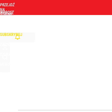
PRZEJDŹ
Udostępnij
2
Skomentuj
NA
WPROST
STRONĘ
GŁÓWNĄ
WIADOMOŚCI
POLITYKA
BIZNES
DOM
ZDROWIE
ROZRYWKA
TYGOD
„Alarmistyczne doniesienia o wyjątkowo trudnej s
SUBSKRYBUJ
1
ZALOGUJ
„Nie chodzi o zemstę”. Mocny apel w sprawie ofiar 
SZUKAJ
MENU
dodaj
Wrze po roku Nawrockiego. „Największa hańba” ko
16