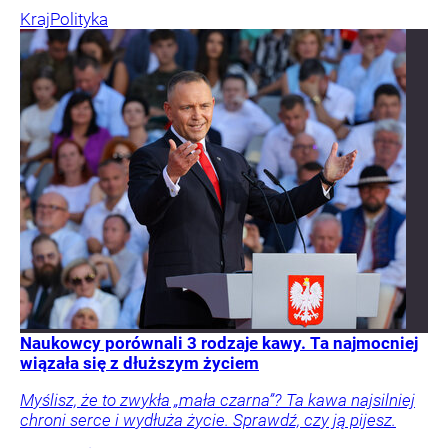
Kraj
Polityka
Naukowcy porównali 3 rodzaje kawy. Ta najmocniej
wiązała się z dłuższym życiem
Myślisz, że to zwykła „mała czarna”? Ta kawa najsilniej
chroni serce i wydłuża życie. Sprawdź, czy ją pijesz.