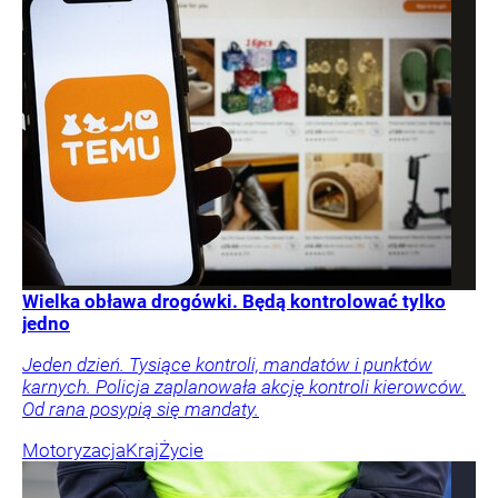
Wielka obława drogówki. Będą kontrolować tylko
jedno
Jeden dzień. Tysiące kontroli, mandatów i punktów
karnych. Policja zaplanowała akcję kontroli kierowców.
Od rana posypią się mandaty.
Motoryzacja
Kraj
Życie