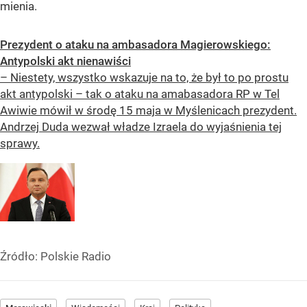
mienia.
Prezydent o ataku na ambasadora Magierowskiego:
Antypolski akt nienawiści
– Niestety, wszystko wskazuje na to, że był to po prostu
akt antypolski – tak o ataku na amabasadora RP w Tel
Awiwie mówił w środę 15 maja w Myślenicach prezydent.
Andrzej Duda wezwał władze Izraela do wyjaśnienia tej
sprawy.
Źródło:
Polskie Radio