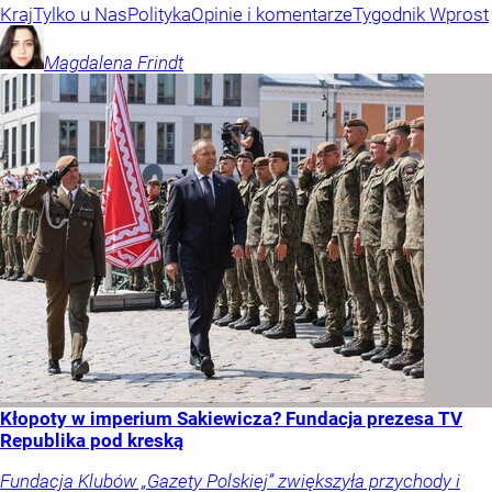
Kraj
Tylko u Nas
Polityka
Opinie i komentarze
Tygodnik Wprost
Magdalena
Frindt
Kłopoty w imperium Sakiewicza? Fundacja prezesa TV
Republika pod kreską
Fundacja Klubów „Gazety Polskiej” zwiększyła przychody i