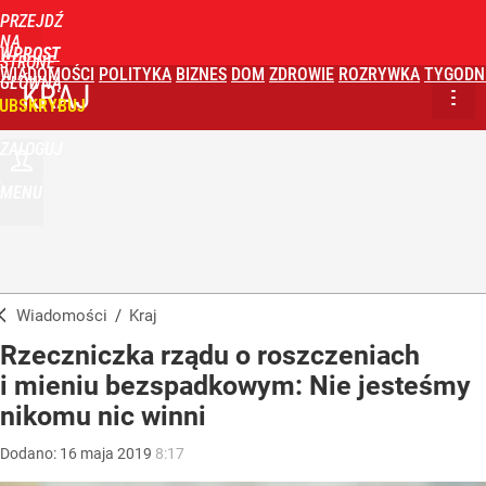
PRZEJDŹ
NA
WPROST
STRONĘ
WIADOMOŚCI
POLITYKA
BIZNES
DOM
ZDROWIE
ROZRYWKA
TYGODN
GŁÓWNĄ
KRAJ
UBSKRYBUJ
ZALOGUJ
MENU
Wiadomości
/
Kraj
Rzeczniczka rządu o roszczeniach
i mieniu bezspadkowym: Nie jesteśmy
nikomu nic winni
Dodano:
16
maja
2019
8:17