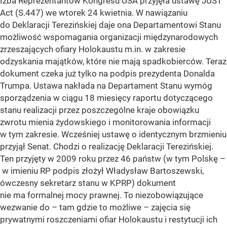
Izba Reprezentantów Kongresu USA przyjęła ustawę JUST
Act (S.447) we wtorek 24 kwietnia. W nawiązaniu
do Deklaracji Terezińskiej daje ona Departamentowi Stanu
możliwość wspomagania organizacji międzynarodowych
zrzeszających ofiary Holokaustu m.in. w zakresie
odzyskania majątków, które nie mają spadkobierców. Teraz
dokument czeka już tylko na podpis prezydenta Donalda
Trumpa. Ustawa nakłada na Departament Stanu wymóg
sporządzenia w ciągu 18 miesięcy raportu dotyczącego
stanu realizacji przez poszczególne kraje obowiązku
zwrotu mienia żydowskiego i monitorowania informacji
w tym zakresie. Wcześniej ustawę o identycznym brzmieniu
przyjął Senat. Chodzi o realizację Deklaracji Terezińskiej.
Ten przyjęty w 2009 roku przez 46 państw (w tym Polskę –
w imieniu RP podpis złożył Władysław Bartoszewski,
ówczesny sekretarz stanu w KPRP) dokument
nie ma formalnej mocy prawnej. To niezobowiązujące
wezwanie do – tam gdzie to możliwe – zajęcia się
prywatnymi roszczeniami ofiar Holokaustu i restytucji ich