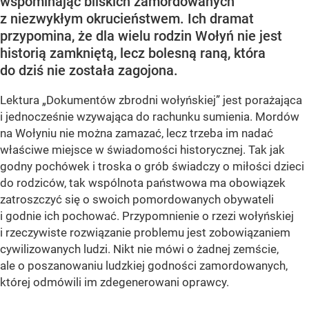
wspominając bliskich zamordowanych
z niezwykłym okrucieństwem. Ich dramat
przypomina, że dla wielu rodzin Wołyń nie jest
historią zamkniętą, lecz bolesną raną, która
do dziś nie została zagojona.
Lektura „Dokumentów zbrodni wołyńskiej” jest porażająca
i jednocześnie wzywająca do rachunku sumienia. Mordów
na Wołyniu nie można zamazać, lecz trzeba im nadać
właściwe miejsce w świadomości historycznej. Tak jak
godny pochówek i troska o grób świadczy o miłości dzieci
do rodziców, tak wspólnota państwowa ma obowiązek
zatroszczyć się o swoich pomordowanych obywateli
i godnie ich pochować. Przypomnienie o rzezi wołyńskiej
i rzeczywiste rozwiązanie problemu jest zobowiązaniem
cywilizowanych ludzi. Nikt nie mówi o żadnej zemście,
ale o poszanowaniu ludzkiej godności zamordowanych,
której odmówili im zdegenerowani oprawcy.