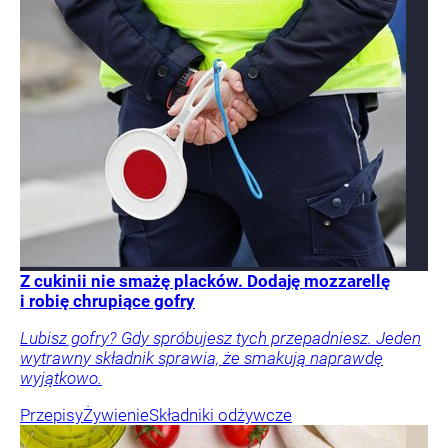
Z cukinii nie smażę placków. Dodaję mozzarellę
i robię chrupiące gofry
Lubisz gofry? Gdy spróbujesz tych przepadniesz. Jeden
wytrawny składnik sprawia, że smakują naprawdę
wyjątkowo.
Przepisy
Żywienie
Składniki odżywcze