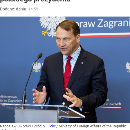
Dodano:
dzisiaj
14:55
Radosław Sikorski
/ Źródło:
Flickr
/
Ministry of Foreign Affairs of the Republic