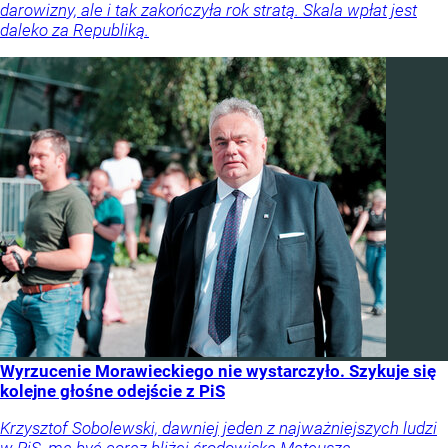
darowizny, ale i tak zakończyła rok stratą. Skala wpłat jest
daleko za Republiką.
Wyrzucenie Morawieckiego nie wystarczyło. Szykuje się
kolejne głośne odejście z PiS
Krzysztof Sobolewski, dawniej jeden z najważniejszych ludzi
w PiS, ma być coraz bliżej środowiska Mateusza