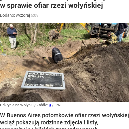
w sprawie ofiar rzezi wołyńskiej
Dodano:
wczoraj
6:09
Odkrycie na Wołyniu
/ Źródło:
X
/
IPN
W Buenos Aires potomkowie ofiar rzezi wołyńskiej
wciąż pokazują rodzinne zdjęcia i listy,