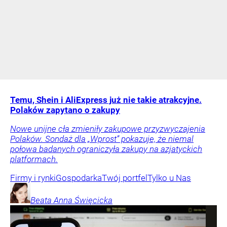
Temu, Shein i AliExpress już nie takie atrakcyjne.
Polaków zapytano o zakupy
Nowe unijne cła zmieniły zakupowe przyzwyczajenia
Polaków. Sondaż dla „Wprost” pokazuje, że niemal
połowa badanych ograniczyła zakupy na azjatyckich
platformach.
Firmy i rynki
Gospodarka
Twój portfel
Tylko u Nas
Beata Anna
Święcicka