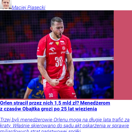
Maciej
Piasecki
Orlen stracił przez nich 1,5 mld zł? Menedżerom
z czasów Obajtka grozi po 25 lat więzienia
Trzej byli menedżerowie Orlenu mogą na długie lata trafić za
kraty. Właśnie skierowano do sądu akt oskarżenia w sprawie
miliardowych strat państwowej spółki.