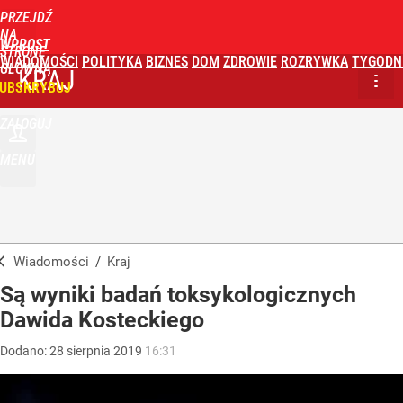
PRZEJDŹ
NA
WPROST
STRONĘ
WIADOMOŚCI
POLITYKA
BIZNES
DOM
ZDROWIE
ROZRYWKA
TYGODN
GŁÓWNĄ
KRAJ
UBSKRYBUJ
ZALOGUJ
MENU
Wiadomości
/
Kraj
Są wyniki badań toksykologicznych
Dawida Kosteckiego
Dodano:
28
sierpnia
2019
16:31