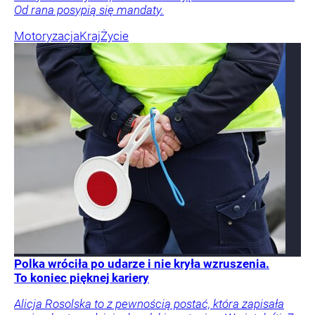
Od rana posypią się mandaty.
Motoryzacja
Kraj
Życie
Polka wróciła po udarze i nie kryła wzruszenia.
To koniec pięknej kariery
Alicja Rosolska to z pewnością postać, która zapisała