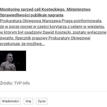
Monitoring sprzed celi Kosteckiego. Ministerstwo
Sprawiedliwości publikuje nagrania
Prokuratura Okręgowa Warszawa-Praga poinformowała,
że w porze nocnej w części korytarza z celami w więzieniu,
w którym był osadzony Dawid Kostecki, zostało wyłączone
światło. Rzecznik prasowy Prokuratury Okręgowej
przekonuje, że możliwe...
Źródło:
TVP Info
Wiadomości
Kraj
Życie