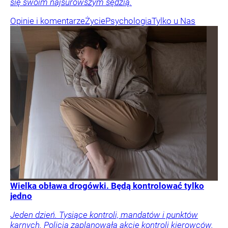
się swoim najsurowszym sędzią.
Opinie i komentarze
Życie
Psychologia
Tylko u Nas
Wielka obława drogówki. Będą kontrolować tylko
jedno
Jeden dzień. Tysiące kontroli, mandatów i punktów
karnych. Policja zaplanowała akcję kontroli kierowców.