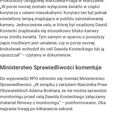
Prokuratury Okręgowej Warszawa-Praga w Warszawie.
„W porze nocnej zostało wyłączone światło w części
korytarza z celami mieszkalnymi. Korytarz ten był jednak
oświetlony lampą znajdująca w pobliżu zainstalowanej
kamery. Jednocześnie cela, w której był osadzony Dawid
Kostecki znajdowała się stosunkowo blisko kamery
oraz źródła światła. Tym samym w oparciu o powyższy
zapis możliwym jest ustalenie, czy w porze nocnej
ktokolwiek wchodził do celi Dawida Kosteckiego lub ją
opuszczał” – czytamy w dokumencie.
Ministerstwo Sprawiedliwości komentuje
Do wypowiedzi RPO odniosło się również Ministerstwo
Sprawiedliwości. „W związku z zarzutem Rzecznika Praw
Obywatelskich Adama Bodnara, że nie można sprawdzić
monitoringu przed celą Dawida Kosteckiego załączamy
materiał filmowy z monitoringu” – poinformowano. Oba
nagrania trwają po kilkanaście sekund.