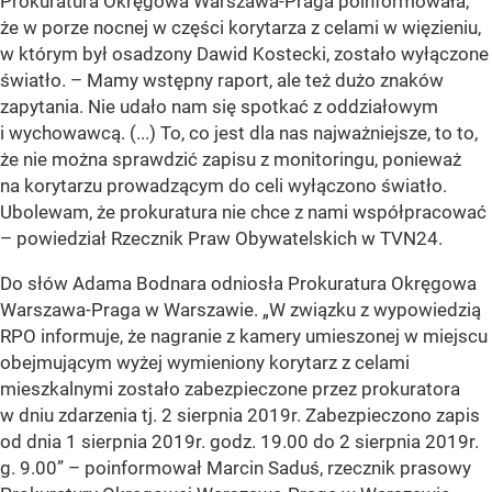
Prokuratura Okręgowa Warszawa-Praga poinformowała,
że w porze nocnej w części korytarza z celami w więzieniu,
w którym był osadzony Dawid Kostecki, zostało wyłączone
światło. – Mamy wstępny raport, ale też dużo znaków
zapytania. Nie udało nam się spotkać z oddziałowym
i wychowawcą. (...) To, co jest dla nas najważniejsze, to to,
że nie można sprawdzić zapisu z monitoringu, ponieważ
na korytarzu prowadzącym do celi wyłączono światło.
Ubolewam, że prokuratura nie chce z nami współpracować
– powiedział Rzecznik Praw Obywatelskich w TVN24.
Do słów Adama Bodnara odniosła Prokuratura Okręgowa
Warszawa-Praga w Warszawie. „W związku z wypowiedzią
RPO informuje, że nagranie z kamery umieszonej w miejscu
obejmującym wyżej wymieniony korytarz z celami
mieszkalnymi zostało zabezpieczone przez prokuratora
w dniu zdarzenia tj. 2 sierpnia 2019r. Zabezpieczono zapis
od dnia 1 sierpnia 2019r. godz. 19.00 do 2 sierpnia 2019r.
g. 9.00” – poinformował Marcin Saduś, rzecznik prasowy