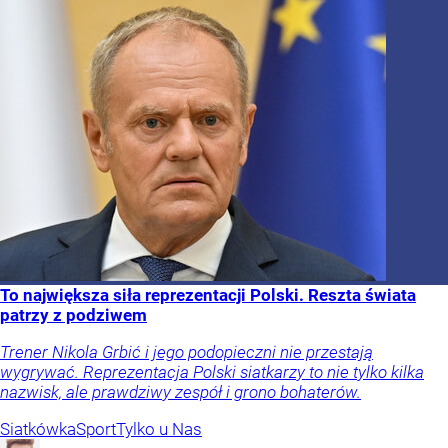
To największa siła reprezentacji Polski. Reszta świata
patrzy z podziwem
Trener Nikola Grbić i jego podopieczni nie przestają
wygrywać. Reprezentacja Polski siatkarzy to nie tylko kilka
nazwisk, ale prawdziwy zespół i grono bohaterów.
Siatkówka
Sport
Tylko u Nas