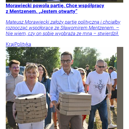
Morawiecki powoła partię. Chce współpracy
z Mentzenem. „Jestem otwarty”
Mateusz Morawiecki założy partię polityczną i chciałby
rozpocząć współpracę ze Sławomirem Mentzenem. –
Nie wiem, czy on sobie wyobraża ze mną – stwierdził.
Kraj
Polityka