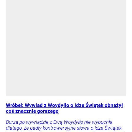
Wróbel: Wywiad z Woydyłło o Idze Świątek obnażył
coś znacznie gorszego
Burza po wywiadzie z Ewą Woydyłło nie wybuchła
dlatego, że padły kontrowersyjne słowa o Idze Świątek.