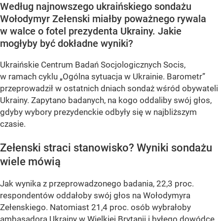
Według najnowszego ukraińskiego sondażu
Wołodymyr Zełenski miałby poważnego rywala
w walce o fotel prezydenta Ukrainy. Jakie
mogłyby być dokładne wyniki?
Ukraińskie Centrum Badań Socjologicznych Socis,
w ramach cyklu
„Ogólna sytuacja w Ukrainie. Barometr”
przeprowadził w ostatnich dniach sondaż wśród obywateli
Ukrainy. Zapytano badanych, na kogo oddaliby swój głos,
gdyby wybory prezydenckie odbyły się w najbliższym
czasie.
Zełenski straci stanowisko? Wyniki sondażu
wiele mówią
Jak wynika z przeprowadzonego badania, 22,3 proc.
respondentów oddałoby swój głos na Wołodymyra
Zełenskiego. Natomiast 21,4 proc. osób wybrałoby
ambasadora Ukrainy w Wielkiej Brytanii i byłego dowódcę