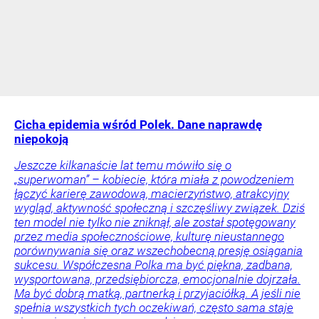
Cicha epidemia wśród Polek. Dane naprawdę
niepokoją
Jeszcze kilkanaście lat temu mówiło się o
„superwoman” – kobiecie, która miała z powodzeniem
łączyć karierę zawodową, macierzyństwo, atrakcyjny
wygląd, aktywność społeczną i szczęśliwy związek. Dziś
ten model nie tylko nie zniknął, ale został spotęgowany
przez media społecznościowe, kulturę nieustannego
porównywania się oraz wszechobecną presję osiągania
sukcesu. Współczesna Polka ma być piękna, zadbana,
wysportowana, przedsiębiorcza, emocjonalnie dojrzała.
Ma być dobrą matką, partnerką i przyjaciółką. A jeśli nie
spełnia wszystkich tych oczekiwań, często sama staje