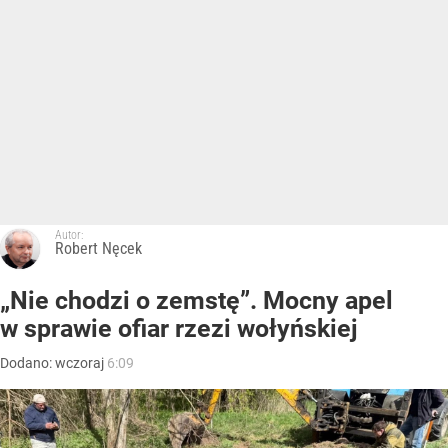
Autor:
Robert Nęcek
„Nie chodzi o zemstę”. Mocny apel
w sprawie ofiar rzezi wołyńskiej
Dodano:
wczoraj
6:09