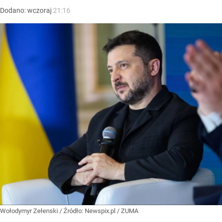
Dodano:
wczoraj
21:16
Wołodymyr Zełenski
/ Źródło:
Newspix.pl
/
ZUMA