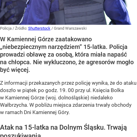
Policja
/ Źródło:
Shutterstock
/
Grand Warszawski
W Kamiennej Górze zaatakowano
„niebezpiecznym narzędziem” 15-latka. Policja
prowadzi obławę za osobą, która miała napaść
na chłopca. Nie wykluczono, że agresorów mogło
być więcej.
Z informacji przekazanych przez policję wynika, że do ataku
doszło w piątek po godz. 19. 00 przy ul. Księcia Bolka
w Kamiennej Górze (woj. dolnośląskie) niedaleko
Wałbrzycha. W pobliżu miejsca zdarzenia trwały obchody
w ramach Dni Kamiennej Góry.
Atak na 15-latka na Dolnym Śląsku. Trwają
poszukiwania