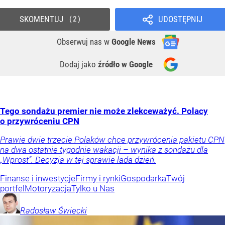
SKOMENTUJ
UDOSTĘPNIJ
2
Obserwuj nas
w
Google News
Dodaj jako
źródło w Google
Tego sondażu premier nie może zlekceważyć. Polacy
o przywróceniu CPN
Prawie dwie trzecie Polaków chce przywrócenia pakietu CPN
na dwa ostatnie tygodnie wakacji – wynika z sondażu dla
„Wprost”. Decyzja w tej sprawie lada dzień.
Finanse i inwestycje
Firmy i rynki
Gospodarka
Twój
portfel
Motoryzacja
Tylko u Nas
Radosław
Święcki