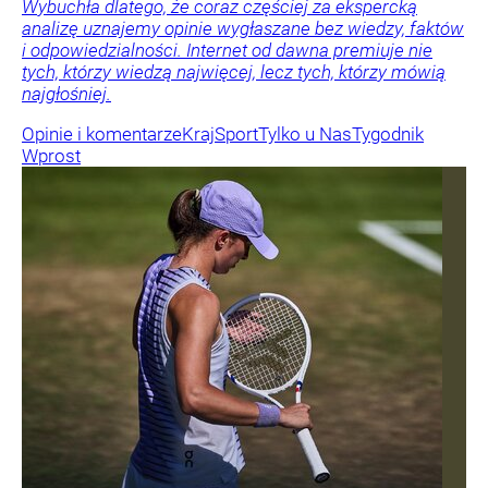
Wybuchła dlatego, że coraz częściej za ekspercką
analizę uznajemy opinie wygłaszane bez wiedzy, faktów
i odpowiedzialności. Internet od dawna premiuje nie
tych, którzy wiedzą najwięcej, lecz tych, którzy mówią
najgłośniej.
Opinie i komentarze
Kraj
Sport
Tylko u Nas
Tygodnik
Wprost