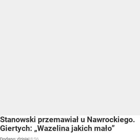
Stanowski przemawiał u Nawrockiego.
Giertych: „Wazelina jakich mało”
Dodano:
dzisiaj
8:56