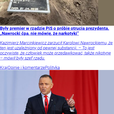
Były premier w rządzie PiS o próbie otrucia prezydenta.
„Nawrocki ćpa, nie mówię, że narkotyki”
Kazimierz Marcinkiewicz zarzucił Karolowi Nawrockiemu, że
ten jest uzależniony od pewnej substancji. – To jest
oczywiste, że człowiek może przedawkować, także nikotynę
– mówił były szef rządu.
Kraj
Opinie i komentarze
Polityka