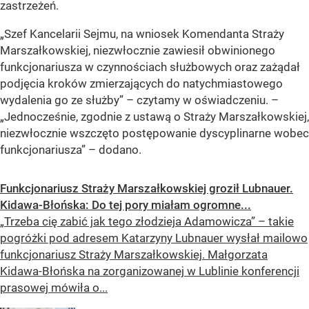
zastrzeżeń.
„Szef Kancelarii Sejmu, na wniosek Komendanta Straży
Marszałkowskiej, niezwłocznie zawiesił obwinionego
funkcjonariusza w czynnościach służbowych oraz zażądał
podjęcia kroków zmierzających do natychmiastowego
wydalenia go ze służby” –
czytamy w oświadczeniu.
–
„Jednocześnie, zgodnie z ustawą o Straży Marszałkowskiej,
niezwłocznie wszczęto postępowanie dyscyplinarne wobec
funkcjonariusza”
– dodano.
Funkcjonariusz Straży Marszałkowskiej groził Lubnauer.
Kidawa-Błońska: Do tej pory miałam ogromne...
„Trzeba cię zabić jak tego złodzieja Adamowicza” – takie
pogróżki pod adresem Katarzyny Lubnauer wysłał mailowo
funkcjonariusz Straży Marszałkowskiej. Małgorzata
Kidawa-Błońska na zorganizowanej w Lublinie konferencji
prasowej mówiła o...