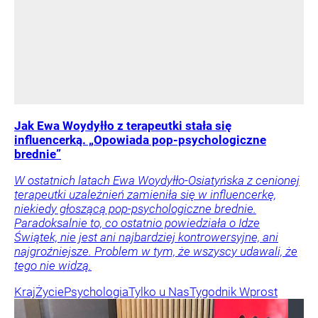
Jak Ewa Woydyłło z terapeutki stała się
influencerką. „Opowiada pop-psychologiczne
brednie”
W ostatnich latach Ewa Woydyłło-Osiatyńska z cenionej
terapeutki uzależnień zamieniła się w influencerkę,
niekiedy głoszącą pop-psychologiczne brednie.
Paradoksalnie to, co ostatnio powiedziała o Idze
Świątek, nie jest ani najbardziej kontrowersyjne, ani
najgroźniejsze. Problem w tym, że wszyscy udawali, że
tego nie widzą.
Kraj
Życie
Psychologia
Tylko u Nas
Tygodnik Wprost