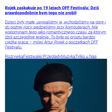
Rojek zaskakuje po 19 latach OFF Festivalu: Dziś
prawdopodobnie bym tego nie zrobił
Dzieci były małe, usypialiśmy je, wchodziliśmy na górę i
do późnej nocy siedzieliśmy przy komputerach. Nie
wspominam tego jako romantycznego czasu, za którym
dziś szczególnie tęsknię. To była po prostu bardzo
ciężka praca – mówi Artur Rojek o początkach OFF
Festivalu.
Rozrywka
Festiwale/Przeglądy
Muzyka
Tylko u Nas