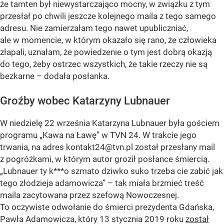
że tamten był niewystarczająco mocny, w związku z tym
przesłał po chwili jeszcze kolejnego maila z tego samego
adresu. Nie zamierzałam tego nawet upubliczniać,
ale w momencie, w którym okazało się rano, że człowieka
złapali, uznałam, że powiedzenie o tym jest dobrą okazją
do tego, żeby ostrzec wszystkich, że takie rzeczy nie są
bezkarne
– dodała posłanka.
Groźby wobec Katarzyny Lubnauer
W niedzielę 22 września Katarzyna Lubnauer była gościem
programu „Kawa na Ławę” w TVN 24. W trakcie jego
trwania, na adres
kontakt24@tvn.pl
został przesłany mail
z pogróżkami, w którym autor groził posłance śmiercią.
„Lubnauer ty k***o szmato dziwko suko trzeba cie zabić jak
tego złodzieja adamowicza” – tak miała brzmieć treść
maila zacytowana przez szefową Nowoczesnej.
To oczywiste odwołanie do śmierci prezydenta Gdańska,
Pawła Adamowicza, który 13 stycznia 2019 roku
został