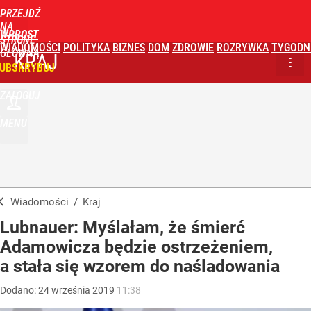
PRZEJDŹ
NA
WPROST
STRONĘ
WIADOMOŚCI
POLITYKA
BIZNES
DOM
ZDROWIE
ROZRYWKA
TYGODN
GŁÓWNĄ
KRAJ
UBSKRYBUJ
ZALOGUJ
MENU
Wiadomości
/
Kraj
Lubnauer: Myślałam, że śmierć
Adamowicza będzie ostrzeżeniem,
a stała się wzorem do naśladowania
Dodano:
24
września
2019
11:38