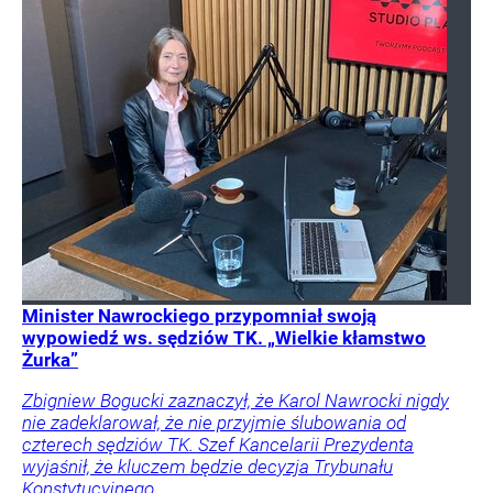
Minister Nawrockiego przypomniał swoją
wypowiedź ws. sędziów TK. „Wielkie kłamstwo
Żurka”
Zbigniew Bogucki zaznaczył, że Karol Nawrocki nigdy
nie zadeklarował, że nie przyjmie ślubowania od
czterech sędziów TK. Szef Kancelarii Prezydenta
wyjaśnił, że kluczem będzie decyzja Trybunału
Konstytucyjnego.