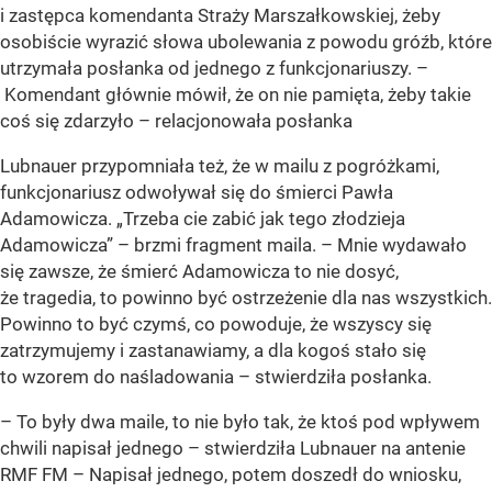
i zastępca komendanta Straży Marszałkowskiej, żeby
osobiście wyrazić słowa ubolewania z powodu gróźb, które
utrzymała posłanka od jednego z funkcjonariuszy. –
Komendant głównie mówił, że on nie pamięta, żeby takie
coś się zdarzyło
– relacjonowała posłanka
Lubnauer przypomniała też, że w mailu z pogróżkami,
funkcjonariusz odwoływał się do śmierci Pawła
Adamowicza. „
Trzeba cie zabić jak tego złodzieja
Adamowicza
” – brzmi fragment maila. –
Mnie wydawało
się zawsze, że śmierć Adamowicza to nie dosyć,
że tragedia, to powinno być ostrzeżenie dla nas wszystkich.
Powinno to być czymś, co powoduje, że wszyscy się
zatrzymujemy i zastanawiamy, a dla kogoś stało się
to wzorem do naśladowania
– stwierdziła posłanka.
–
To były dwa maile, to nie było tak, że ktoś pod wpływem
chwili napisał jednego
– stwierdziła Lubnauer na antenie
RMF FM –
Napisał jednego, potem doszedł do wniosku,