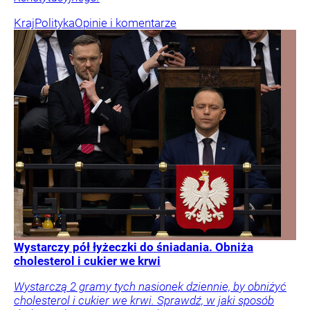
Kraj
Polityka
Opinie i komentarze
Wystarczy pół łyżeczki do śniadania. Obniża
cholesterol i cukier we krwi
Wystarczą 2 gramy tych nasionek dziennie, by obniżyć
cholesterol i cukier we krwi. Sprawdź, w jaki sposób