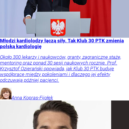
Młodzi kardiolodzy łączą siły. Tak Klub 30 PTK zmienia
polską kardiologię
Około 300 lekarzy i naukowców, granty, zagraniczne staże,
mentoring oraz ponad 30 sesji naukowych rocznie. Prof.
Krzysztof Ozierański opowiada, jak Klub 30 PTK buduje
współpracę między pokoleniami i dlaczego jej efekty
odczuwają później pacjenci.
Anna
Kopras-Fijołek