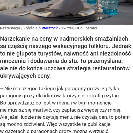
Restauracja
/ Źródło:
Shutterstock
/
Twitter/@ChLiberator
Narzekanie na ceny w nadmorskich smażalniach
są częścią naszego wakacyjnego folkloru. Jednak
to nie głupota turystów, naiwność ani niezdolność
mnożenia i dodawania do stu. To przemyślana,
ale nie do końca uczciwa strategia restauratorów
ukrywających ceny.
– Nie ma czegoś takiego jak paragony grozy. Są tylko
paragony grozy dla idiotów, którzy nie potrafią czytać.
Bo sprawdzasz co jest w menu i w tym momencie
nie musisz się martwić, czy zapłacisz więcej czy mniej.
Ale jeżeli ludzie nie czytają menu, nie czytają cen, to potem
są mocno zdziwieni. Więc wszystkie te publikacje
w gazetach o paragonach grozy można wyrzucić