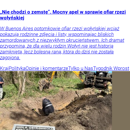
„Nie chodzi o zemstę”. Mocny apel w sprawie ofiar rzezi
wołyńskiej
W Buenos Aires potomkowie ofiar rzezi wołyńskiej wciąż
pokazują rodzinne zdjęcia i listy, wspominając bliskich
zamordowanych z niezwykłym okrucieństwem. Ich dramat
przypomina, że dla wielu rodzin Wołyń nie jest historią
zamkniętą, lecz bolesną raną, która do dziś nie została
zagojona.
Kraj
Polityka
Opinie i komentarze
Tylko u Nas
Tygodnik Wprost