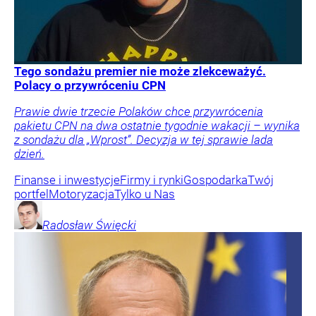
Tego sondażu premier nie może zlekceważyć.
Polacy o przywróceniu CPN
Prawie dwie trzecie Polaków chce przywrócenia
pakietu CPN na dwa ostatnie tygodnie wakacji – wynika
z sondażu dla „Wprost”. Decyzja w tej sprawie lada
dzień.
Finanse i inwestycje
Firmy i rynki
Gospodarka
Twój
portfel
Motoryzacja
Tylko u Nas
Radosław
Święcki