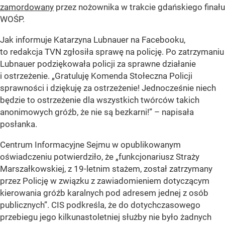
zamordowany
przez nożownika w trakcie gdańskiego finału
WOŚP.
Jak informuje Katarzyna Lubnauer na Facebooku,
to redakcja TVN zgłosiła sprawę na policję. Po zatrzymaniu
Lubnauer podziękowała policji za sprawne działanie
i ostrzeżenie.
„
Gratuluję Komenda Stołeczna Policji
sprawności i dziękuję za ostrzeżenie! Jednocześnie n
iech
będzie to ostrzeżenie dla wszystkich twórców takich
anonimowych gróźb, że nie są bezkarni!”
– napisała
posłanka.
Centrum Informacyjne Sejmu w opublikowanym
oświadczeniu potwierdziło, że
„funkcjonariusz Straży
Marszałkowskiej, z 19-letnim stażem, został zatrzymany
przez Policję w związku z zawiadomieniem dotyczącym
kierowania gróźb karalnych pod adresem jednej z osób
publicznych”
. CIS podkreśla, że do dotychczasowego
przebiegu jego kilkunastoletniej służby nie było żadnych