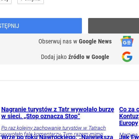
STĘPNIJ
Obserwuj nas
w
Google News
Dodaj jako
źródło w Google
Nagranie turystów z Tatr wywołało burzę
Co za c
w sieci. „Stop oznacza Stop”
Kontuz
Europy
Po raz kolejny zachowanie turystów w Tatrach
c
wywołało falę komentarzy. Tym razem mimo
Martyna 
Wrze po roku Nawrockiego. „Największa
Jak Ewa