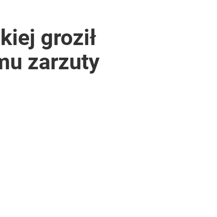
iej groził
mu zarzuty