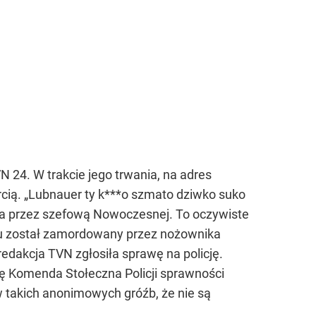
24. W trakcie jego trwania, na adres
rcią. „Lubnauer ty k***o szmato dziwko suko
ana przez szefową Nowoczesnej. To oczywiste
ku został zamordowany przez nożownika
edakcja TVN zgłosiła sprawę na policję.
uję Komenda Stołeczna Policji sprawności
w takich anonimowych gróźb, że nie są