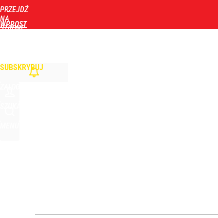
PRZEJDŹ
Udostępnij
9
Skomentuj
NA
WPROST
STRONĘ
GŁÓWNĄ
WIADOMOŚCI
POLITYKA
BIZNES
DOM
ZDROWIE
ROZRYWKA
TYGOD
Nagranie turystów z Tatr wywołało burzę w sieci. 
SUBSKRYBUJ
dodaj
ZALOGUJ
Farmacja: wzrost pod presją. co czeka branżę do 
SZUKAJ
MENU
1
Wielki powrót znanego polityka. Dostanie funkcję
3