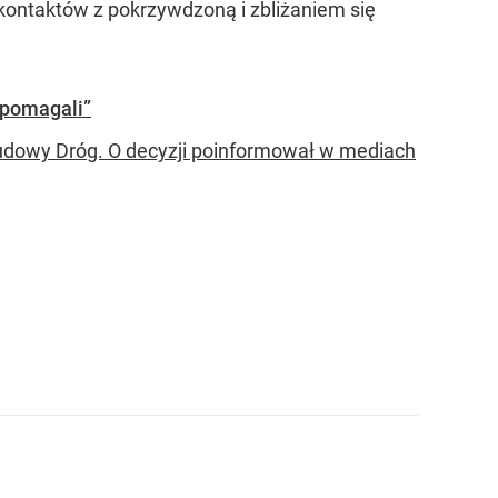
 kontaktów z pokrzywdzoną i zbliżaniem się
 pomagali”
udowy Dróg. O decyzji poinformował w mediach