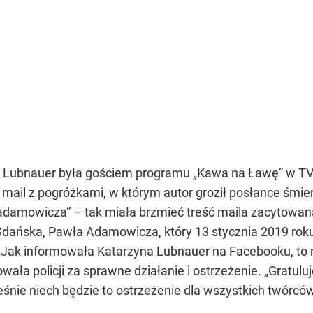
a Lubnauer była gościem programu „Kawa na Ławę” w TVN 
 mail z pogróżkami, w którym autor groził posłance śmie
ja adamowicza” – tak miała brzmieć treść maila zacytow
Gdańska, Pawła Adamowicza, który 13 stycznia 2019 ro
 Jak informowała Katarzyna Lubnauer na Facebooku, to r
wała policji za sprawne działanie i ostrzeżenie. „Gratul
ześnie niech będzie to ostrzeżenie dla wszystkich twórcó