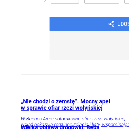
UDO
„Nie chodzi o zemstę”. Mocny apel
w sprawie ofiar rzezi wołyńskiej
W Buenos Aires potomkowie ofiar rzezi wołyńskiej
wciąż pokazują rodzinne zdjęcia i listy, wspominają
Wielka obława drogówki. Będą