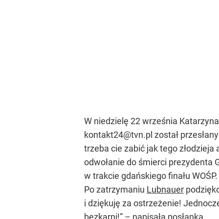
W niedzielę 22 września Katarzyn
kontakt24@tvn.pl
został przesłany
trzeba cie zabić jak tego złodzie
odwołanie do śmierci prezydenta 
w trakcie gdańskiego finału WOŚP.
Po zatrzymaniu
Lubnauer
podzięko
i dziękuję za ostrzeżenie! Jednoc
bezkarni!” – napisała posłanka.