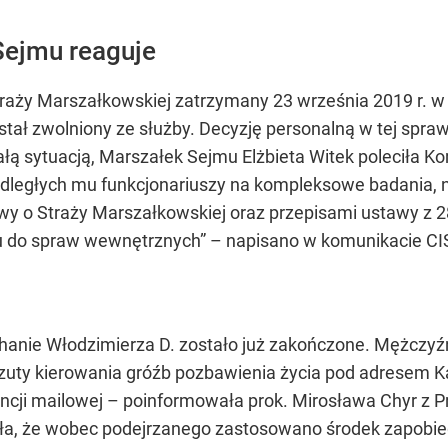
Sejmu reaguje
traży Marszałkowskiej zatrzymany 23 września 2019 r. w
stał zwolniony ze służby. Decyzję personalną w tej spra
iałą sytuacją, Marszałek Sejmu Elżbieta Witek poleciła
odległych mu funkcjonariuszy na kompleksowe badania, n
tawy o Straży Marszałkowskiej oraz przepisami ustawy z 28
u do spraw wewnętrznych” – napisano w komunikacie CI
uchanie Włodzimierza D. zostało już zakończone. Mężczyź
rzuty kierowania gróźb pozbawienia życia pod adresem 
ncji mailowej – poinformowała prok. Mirosława Chyr z 
ała, że wobec podejrzanego zastosowano środek zapobieg