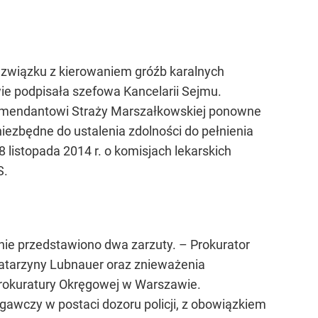
 związku z kierowaniem gróźb karalnych
wie podpisała szefowa Kancelarii Sejmu.
 Komendantowi Straży Marszałkowskiej ponowne
iezbędne do ustalenia zdolności do pełnienia
 listopada 2014 r. o komisjach lekarskich
S.
nie przedstawiono dwa zarzuty. – Prokurator
Katarzyny Lubnauer oraz znieważenia
Prokuratury Okręgowej w Warszawie.
awczy w postaci dozoru policji, z obowiązkiem