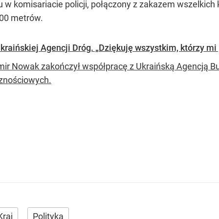
u w komisariacie policji, połączony z zakazem wszelkich
100 metrów.
raińskiej Agencji Dróg. „Dziękuję wszystkim, którzy mi
ir Nowak zakończył współpracę z Ukraińską Agencją B
znościowych.
Kraj
Polityka