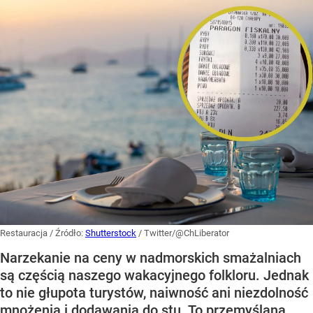
Restauracja
/ Źródło:
Shutterstock
/
Twitter/@ChLiberator
Narzekanie na ceny w nadmorskich smażalniach
są częścią naszego wakacyjnego folkloru. Jednak
to nie głupota turystów, naiwność ani niezdolność
mnożenia i dodawania do stu. To przemyślana,