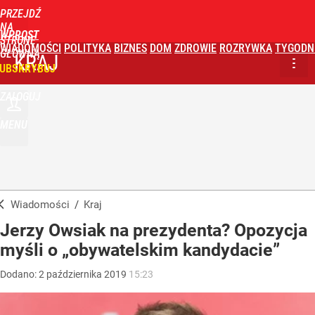
PRZEJDŹ
NA
WPROST
STRONĘ
WIADOMOŚCI
POLITYKA
BIZNES
DOM
ZDROWIE
ROZRYWKA
TYGODN
GŁÓWNĄ
KRAJ
UBSKRYBUJ
ZALOGUJ
MENU
Wiadomości
/
Kraj
Jerzy Owsiak na prezydenta? Opozycja
myśli o „obywatelskim kandydacie”
Dodano:
2
października
2019
15:23