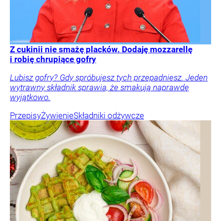
Z cukinii nie smażę placków. Dodaję mozzarellę
i robię chrupiące gofry
Lubisz gofry? Gdy spróbujesz tych przepadniesz. Jeden
wytrawny składnik sprawia, że smakują naprawdę
wyjątkowo.
Przepisy
Żywienie
Składniki odżywcze