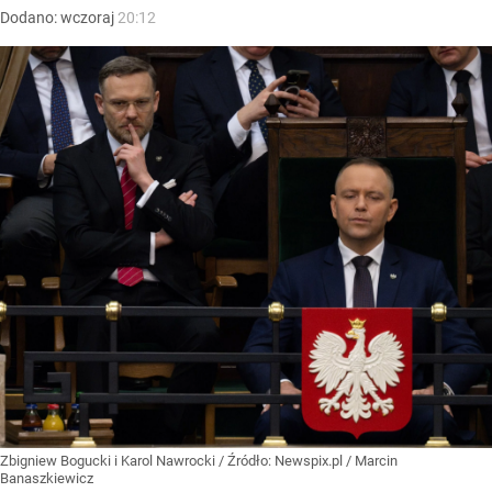
Dodano:
wczoraj
20:12
Zbigniew Bogucki i Karol Nawrocki
/ Źródło:
Newspix.pl
/
Marcin
Banaszkiewicz