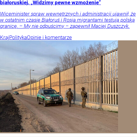
białoruskiej. „Widzimy pewne wzmożenie”
Wiceminister spraw wewnętrznych i administracji ujawnił, że
w ostatnim czasie Białoruś i Rosja migrantami testują polską
granicę. – My nie odpuścimy – zapewnił Maciej Duszczyk.
Kraj
Polityka
Opinie i komentarze