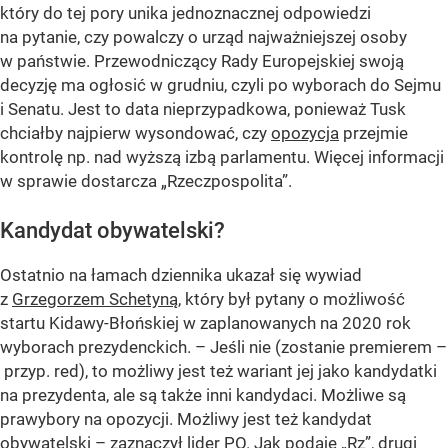
który do tej pory unika jednoznacznej odpowiedzi
na pytanie, czy powalczy o urząd najważniejszej osoby
w państwie. Przewodniczący Rady Europejskiej swoją
decyzję ma ogłosić w grudniu, czyli po wyborach do Sejmu
i Senatu. Jest to data nieprzypadkowa, ponieważ Tusk
chciałby najpierw wysondować, czy
opozycja
przejmie
kontrolę np. nad wyższą izbą parlamentu. Więcej informacji
w sprawie dostarcza „Rzeczpospolita”.
Kandydat obywatelski?
Ostatnio na łamach dziennika ukazał się wywiad
z
Grzegorzem Schetyną
, który był pytany o możliwość
startu Kidawy-Błońskiej w zaplanowanych na 2020 rok
wyborach prezydenckich. – Jeśli nie (zostanie premierem –
przyp. red), to możliwy jest też wariant jej jako kandydatki
na prezydenta, ale są także inni kandydaci. Możliwe są
prawybory na opozycji. Możliwy jest też kandydat
obywatelski – zaznaczył lider
PO
. Jak podaje „Rz”, drugi