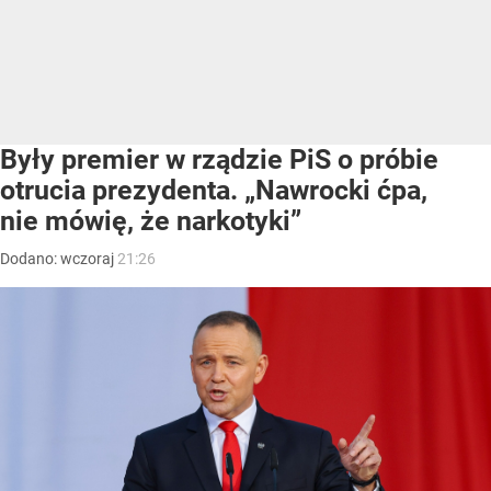
Były premier w rządzie PiS o próbie
otrucia prezydenta. „Nawrocki ćpa,
nie mówię, że narkotyki”
Dodano:
wczoraj
21:26