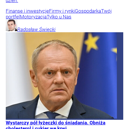
dzień.
Finanse i inwestycje
Firmy i rynki
Gospodarka
Twój
portfel
Motoryzacja
Tylko u Nas
Radosław
Święcki
Wystarczy pół łyżeczki do śniadania. Obniża
cholesterol i cukier we krwi