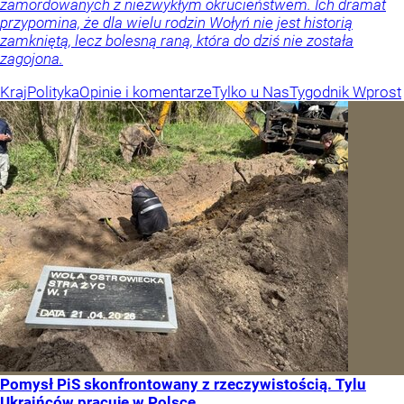
zamordowanych z niezwykłym okrucieństwem. Ich dramat
przypomina, że dla wielu rodzin Wołyń nie jest historią
zamkniętą, lecz bolesną raną, która do dziś nie została
zagojona.
Kraj
Polityka
Opinie i komentarze
Tylko u Nas
Tygodnik Wprost
Pomysł PiS skonfrontowany z rzeczywistością. Tylu
Ukraińców pracuje w Polsce