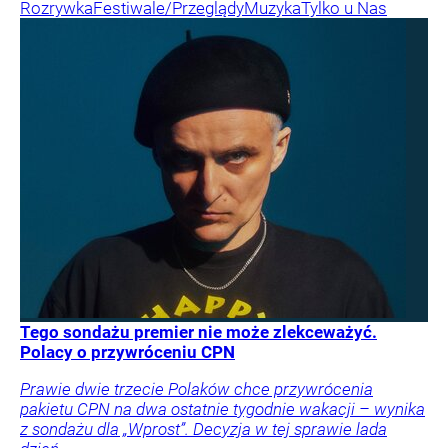
Rozrywka
Festiwale/Przeglądy
Muzyka
Tylko u Nas
Tego sondażu premier nie może zlekceważyć.
Polacy o przywróceniu CPN
Prawie dwie trzecie Polaków chce przywrócenia
pakietu CPN na dwa ostatnie tygodnie wakacji – wynika
z sondażu dla „Wprost”. Decyzja w tej sprawie lada