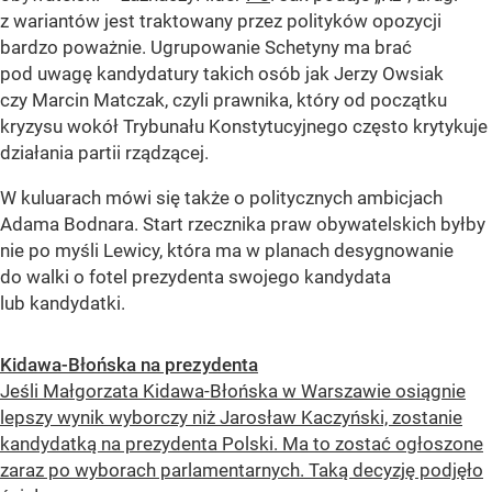
z wariantów jest traktowany przez polityków opozycji
bardzo poważnie. Ugrupowanie Schetyny ma brać
pod uwagę kandydatury takich osób jak Jerzy Owsiak
czy Marcin Matczak, czyli prawnika, który od początku
kryzysu wokół Trybunału Konstytucyjnego często krytykuje
działania partii rządzącej.
W kuluarach mówi się także o politycznych ambicjach
Adama Bodnara. Start rzecznika praw obywatelskich byłby
nie po myśli Lewicy, która ma w planach desygnowanie
do walki o fotel prezydenta swojego kandydata
lub kandydatki.
Kidawa-Błońska na prezydenta
Jeśli Małgorzata Kidawa-Błońska w Warszawie osiągnie
lepszy wynik wyborczy niż Jarosław Kaczyński, zostanie
kandydatką na prezydenta Polski. Ma to zostać ogłoszone
zaraz po wyborach parlamentarnych. Taką decyzję podjęło