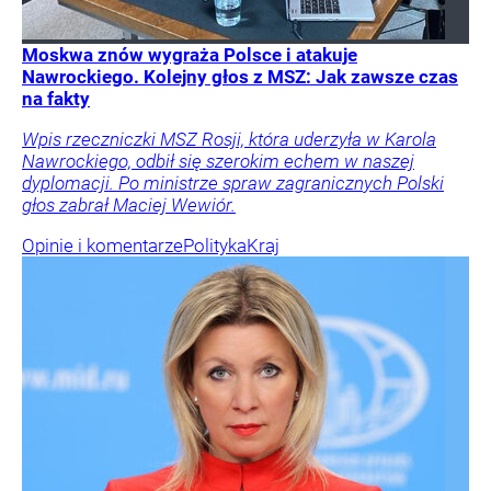
Moskwa znów wygraża Polsce i atakuje
Nawrockiego. Kolejny głos z MSZ: Jak zawsze czas
na fakty
Wpis rzeczniczki MSZ Rosji, która uderzyła w Karola
Nawrockiego, odbił się szerokim echem w naszej
dyplomacji. Po ministrze spraw zagranicznych Polski
głos zabrał Maciej Wewiór.
Opinie i komentarze
Polityka
Kraj