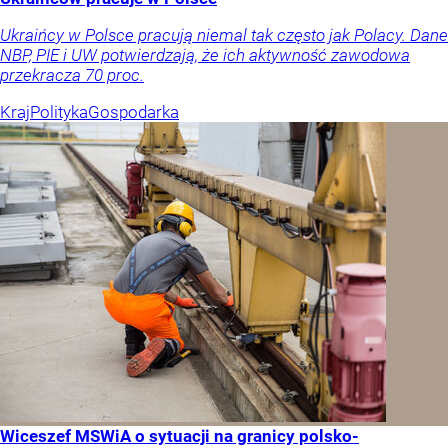
Ukraińcy w Polsce pracują niemal tak często jak Polacy. Dane
NBP, PIE i UW potwierdzają, że ich aktywność zawodowa
przekracza 70 proc.
Kraj
Polityka
Gospodarka
Wiceszef MSWiA o sytuacji na granicy polsko-