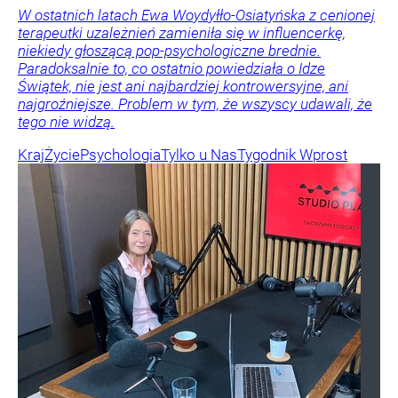
W ostatnich latach Ewa Woydyłło-Osiatyńska z cenionej
terapeutki uzależnień zamieniła się w influencerkę,
niekiedy głoszącą pop-psychologiczne brednie.
Paradoksalnie to, co ostatnio powiedziała o Idze
Świątek, nie jest ani najbardziej kontrowersyjne, ani
najgroźniejsze. Problem w tym, że wszyscy udawali, że
tego nie widzą.
Kraj
Życie
Psychologia
Tylko u Nas
Tygodnik Wprost