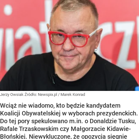
Jerzy Owsiak
Źródło:
Newspix.pl
/
Marek Konrad
Wciąż nie wiadomo, kto będzie kandydatem
Koalicji Obywatelskiej w wyborach prezydenckich.
Do tej pory spekulowano m.in. o Donaldzie Tusku,
Rafale Trzaskowskim czy Małgorzacie Kidawie-
Błońskiej. Niewykluczone, że opozycja sięgnie