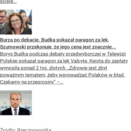
ścisłe...
Burza po debacie. Budka pokazał paragon za lek,
Szumowski przekonuje, że jego cena jest znacznie...
Borys Budka podczas debaty przedwyborczej w Telewizji
Polskiej pokazał paragon za lek Valcyte. Kwota do zapłaty
wynosiła ponad 2 tys. złotych. „Zdrowie jest zbyt
poważnym tematem, żeby wprowadzać Polaków w błąd.
Czekamy na przeprosiny” –...
Źródło:
Rzeczpospolita