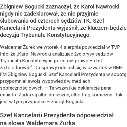
Zbigniew Bogucki zaznaczył, że Karol Nawrocki
nigdy nie zadeklarował, że nie przyjmie
ślubowania od czterech sędziów TK. Szef
Kancelarii Prezydenta wyjaśnił, że kluczem będzie
decyzja Trybunału Konstytucyjnego.
Waldemar Żurek we wtorek 4 sierpnia powiedział w TVP
Info, że „Karol Nawrocki analizując życiorysy sędziów
Trybunału Konstytucyjnego
złamał prawo – i też
za to odpowie”. Do sprawy odniósł się w czwartek w RMF
FM Zbigniew Bogucki. Szef Kancelarii Prezydenta w sobotę
przypomniał swoją wypowiedź w mediach
społecznościowych. – Te wszystkie deklaracje pana
ministra Żurka są albo śmieszne, albo tragikomiczne i tak
jest w tym przypadku – zaczął Bogucki.
Szef Kancelarii Prezydenta odpowiedział
na słowa Waldemara Żurka