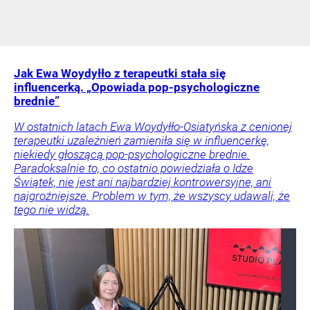
Jak Ewa Woydyłło z terapeutki stała się
influencerką. „Opowiada pop-psychologiczne
brednie”
W ostatnich latach Ewa Woydyłło-Osiatyńska z cenionej
terapeutki uzależnień zamieniła się w influencerkę,
niekiedy głoszącą pop-psychologiczne brednie.
Paradoksalnie to, co ostatnio powiedziała o Idze
Świątek, nie jest ani najbardziej kontrowersyjne, ani
najgroźniejsze. Problem w tym, że wszyscy udawali, że
tego nie widzą.