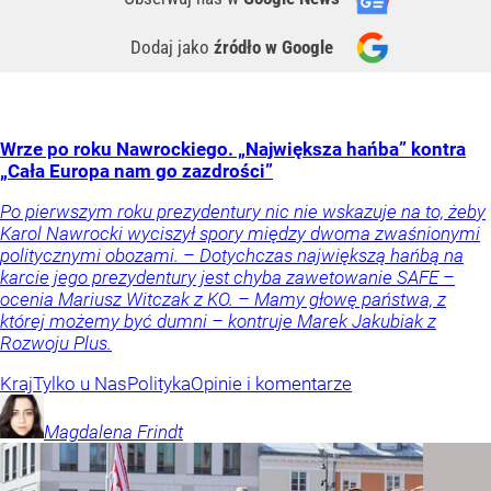
Dodaj jako
źródło w Google
Wrze po roku Nawrockiego. „Największa hańba” kontra
„Cała Europa nam go zazdrości”
Po pierwszym roku prezydentury nic nie wskazuje na to, żeby
Karol Nawrocki wyciszył spory między dwoma zwaśnionymi
politycznymi obozami. – Dotychczas największą hańbą na
karcie jego prezydentury jest chyba zawetowanie SAFE –
ocenia Mariusz Witczak z KO. – Mamy głowę państwa, z
której możemy być dumni – kontruje Marek Jakubiak z
Rozwoju Plus.
Kraj
Tylko u Nas
Polityka
Opinie i komentarze
Magdalena
Frindt