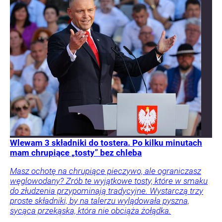
Wlewam 3 składniki do tostera. Po kilku minutach
mam chrupiące „tosty” bez chleba
Masz ochotę na chrupiące pieczywo, ale ograniczasz
węglowodany? Zrób te wyjątkowe tosty, które w smaku
do złudzenia przypominają tradycyjne. Wystarczą trzy
proste składniki, by na talerzu wylądowała pyszna,
sycąca przekąska, która nie obciąża żołądka.