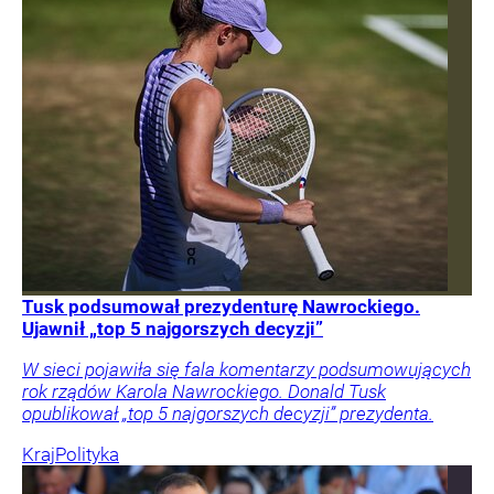
Tusk podsumował prezydenturę Nawrockiego.
Ujawnił „top 5 najgorszych decyzji”
W sieci pojawiła się fala komentarzy podsumowujących
rok rządów Karola Nawrockiego. Donald Tusk
opublikował „top 5 najgorszych decyzji” prezydenta.
Kraj
Polityka