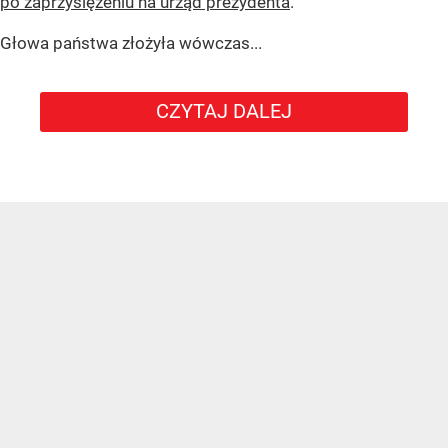
po zaprzysiężeniu na urząd prezydenta
.
Głowa państwa złożyła wówczas...
CZYTAJ DALEJ