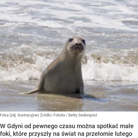
Foka (zdj. ilustracyjne)
Źródło:
Fotolia
/
Betty Sederquist
W Gdyni od pewnego czasu można spotkać małe
foki, które przyszły na świat na przełomie lutego