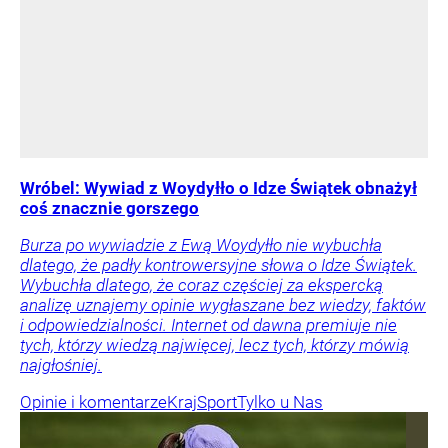
Wróbel: Wywiad z Woydyłło o Idze Świątek obnażył
coś znacznie gorszego
Burza po wywiadzie z Ewą Woydyłło nie wybuchła
dlatego, że padły kontrowersyjne słowa o Idze Świątek.
Wybuchła dlatego, że coraz częściej za ekspercką
analizę uznajemy opinie wygłaszane bez wiedzy, faktów
i odpowiedzialności. Internet od dawna premiuje nie
tych, którzy wiedzą najwięcej, lecz tych, którzy mówią
najgłośniej.
Opinie i komentarze
Kraj
Sport
Tylko u Nas