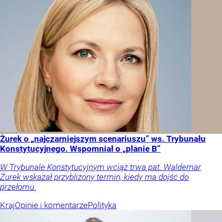
Żurek o „najczarniejszym scenariuszu” ws. Trybunału
Konstytucyjnego. Wspomniał o „planie B”
W Trybunale Konstytucyjnym wciąż trwa pat. Waldemar
Żurek wskazał przybliżony termin, kiedy ma dojść do
przełomu.
Kraj
Opinie i komentarze
Polityka