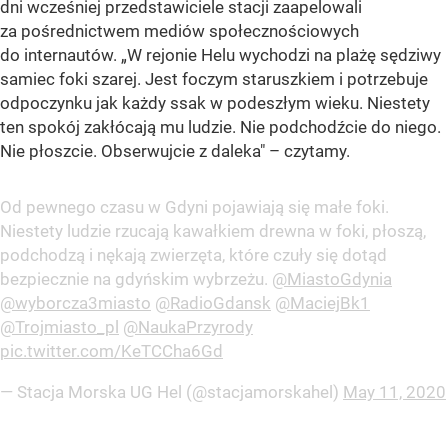
dni wcześniej przedstawiciele stacji zaapelowali
za pośrednictwem mediów społecznościowych
do internautów. „W rejonie Helu wychodzi na plażę sędziwy
samiec foki szarej. Jest foczym staruszkiem i potrzebuje
odpoczynku jak każdy ssak w podeszłym wieku. Niestety
ten spokój zakłócają mu ludzie. Nie podchodźcie do niego.
Nie płoszcie. Obserwujcie z daleka" – czytamy.
Od pewnego czasu w Gdyni pojawiają się małe foki.
Niestety ludzie rzucają kawałkiem drewna w foki, płoszą,
podchodzą i nękają zwierzęta, które czuły się dotąd
bezpiecznie na gdyńskim wybrzeżu.
@MiastoGdynia
@wyborcza3miasto
@RadioGdansk
@MaciejBk1
@Trojmiasto_pl
@NaukaPrzyrody
pic.twitter.com/KeTCCha6Gd
— Stacja Morska UG Hel (@stacjamorskahel)
May 11, 2020