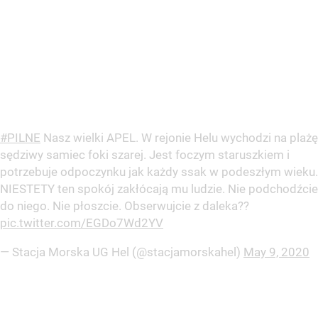
#PILNE
Nasz wielki APEL. W rejonie Helu wychodzi na plażę
sędziwy samiec foki szarej. Jest foczym staruszkiem i
potrzebuje odpoczynku jak każdy ssak w podeszłym wieku.
NIESTETY ten spokój zakłócają mu ludzie. Nie podchodźcie
do niego. Nie płoszcie. Obserwujcie z daleka??
pic.twitter.com/EGDo7Wd2YV
— Stacja Morska UG Hel (@stacjamorskahel)
May 9, 2020