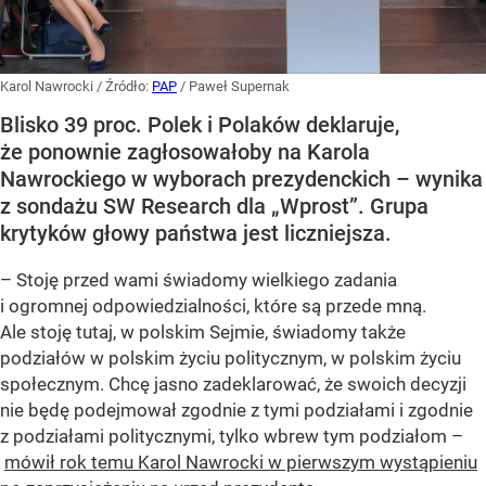
Karol Nawrocki
/ Źródło:
PAP
/
Paweł Supernak
Blisko 39 proc. Polek i Polaków deklaruje,
że ponownie zagłosowałoby na Karola
Nawrockiego w wyborach prezydenckich – wynika
z sondażu SW Research dla „Wprost”. Grupa
krytyków głowy państwa jest liczniejsza.
– Stoję przed wami świadomy wielkiego zadania
i ogromnej odpowiedzialności, które są przede mną.
Ale stoję tutaj, w polskim Sejmie, świadomy także
podziałów w polskim życiu politycznym, w polskim życiu
społecznym. Chcę jasno zadeklarować, że swoich decyzji
nie będę podejmował zgodnie z tymi podziałami i zgodnie
z podziałami politycznymi, tylko wbrew tym podziałom –
mówił rok temu Karol Nawrocki w pierwszym wystąpieniu