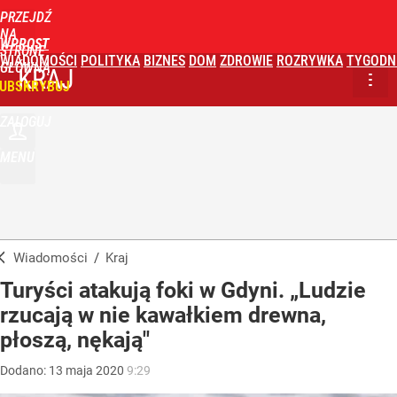
PRZEJDŹ
NA
WPROST
STRONĘ
WIADOMOŚCI
POLITYKA
BIZNES
DOM
ZDROWIE
ROZRYWKA
TYGODN
GŁÓWNĄ
KRAJ
UBSKRYBUJ
ZALOGUJ
MENU
Wiadomości
/
Kraj
Turyści atakują foki w Gdyni. „Ludzie
rzucają w nie kawałkiem drewna,
płoszą, nękają"
Dodano:
13
maja
2020
9:29