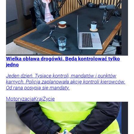
Wielka obława drogówki. Będą kontrolować tylko
jedno
Jeden dzień. Tysiące kontroli, mandatów i punktów
karnych. Policja zaplanowała akcję kontroli kierowców.
Od rana posypią się mandaty.
Motoryzacja
Kraj
Życie