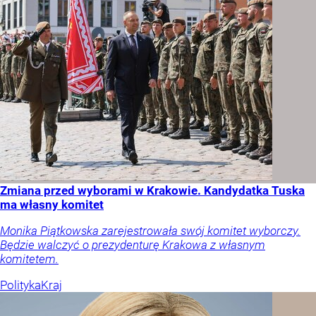
Zmiana przed wyborami w Krakowie. Kandydatka Tuska
ma własny komitet
Monika Piątkowska zarejestrowała swój komitet wyborczy.
Będzie walczyć o prezydenturę Krakowa z własnym
komitetem.
Polityka
Kraj