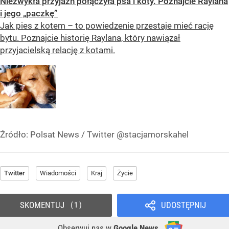
Niezwykła przyjaźń połączyła psa i koty. Poznajcie Raylana
i jego „paczkę”
Jak pies z kotem – to powiedzenie przestaje mieć rację
bytu. Poznajcie historię Raylana, który nawiązał
przyjacielską relację z kotami.
Źródło:
Polsat News
/
Twitter @stacjamorskahel
Twitter
Wiadomości
Kraj
Życie
SKOMENTUJ
UDOSTĘPNIJ
1
Obserwuj nas
w
Google News