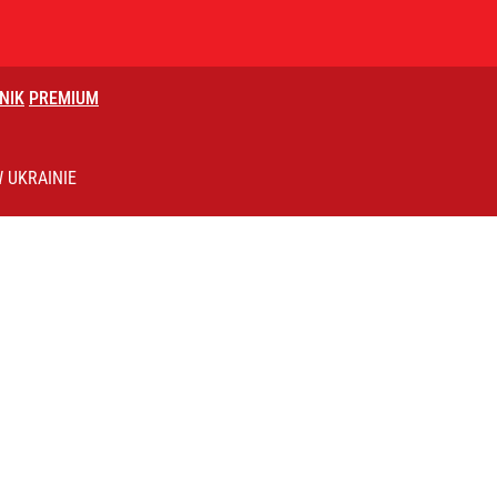
NIK
PREMIUM
rzezi wołyńskiej
 UKRAINIE
ż pokazuje nastroje Ukraińców
czasów Obajtka grozi po 25 lat więzienia