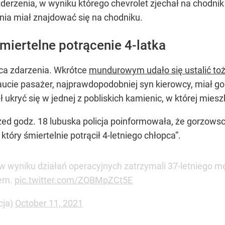
derzenia, w wyniku którego chevrolet zjechał na chodnik 
nia miał znajdować się na chodniku.
miertelne potrącenie 4-latka
sca zdarzenia. Wkrótce
mundurowym udało się ustalić t
 aucie pasażer, najprawdopodobniej syn kierowcy, miał g
kryć się w jednej z pobliskich kamienic, w której miesz
zed godz. 18 lubuska policja poinformowała, że gorzow
tóry śmiertelnie potrącił 4-letniego chłopca”.
w wyniku działań operacyjnych zatrzymali 37-letniego męż
wem.
pic.twitter.com/ZQBMpZCt5E
cja)
October 11, 2021