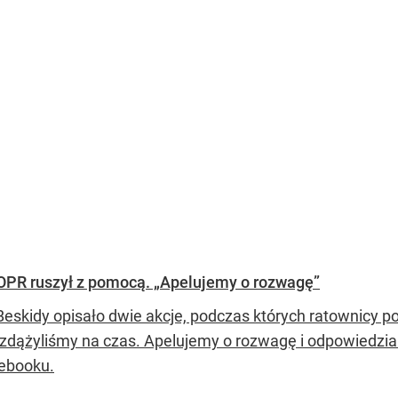
. GOPR ruszył z pomocą. „Apelujemy o rozwagę”
eskidy opisało dwie akcje, podczas których ratownicy
zdążyliśmy na czas. Apelujemy o rozwagę i odpowiedzi
ebooku.