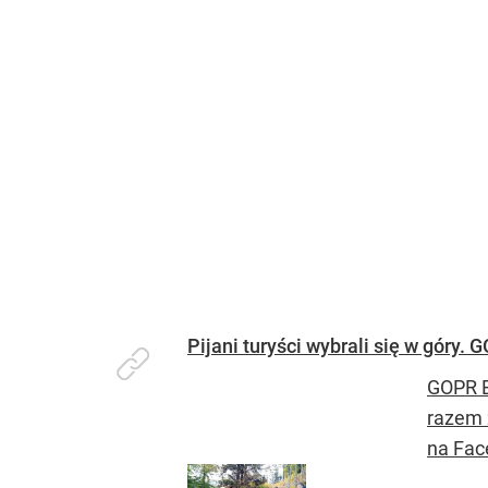
Pijani turyści wybrali się w góry
GOPR B
razem 
na Fac