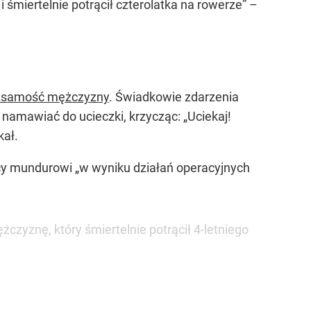
i śmiertelnie potrącił czterolatka na rowerze” –
ożsamość mężczyzny
. Świadkowie zdarzenia
o namawiać do ucieczki, krzycząc:
„Uciekaj!
kał.
scy mundurowi „w wyniku działań operacyjnych
czyznę, który śmiertelnie potrącił 4-letniego