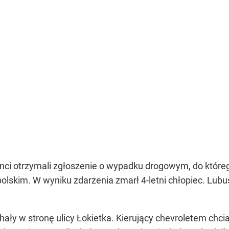
janci otrzymali zgłoszenie o wypadku drogowym, do które
opolskim. W wyniku zdarzenia zmarł 4-letni chłopiec. Lu
hały w stronę ulicy Łokietka. Kierujący chevroletem chc