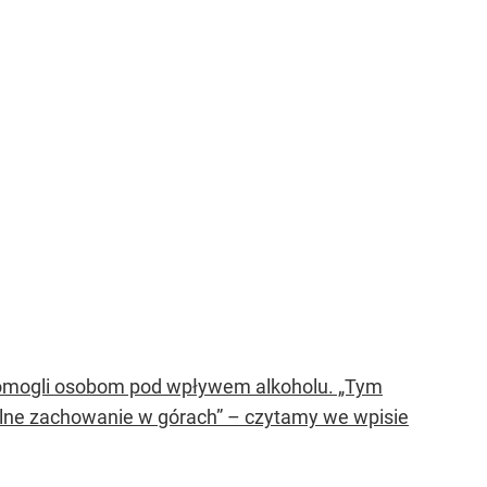
 pomogli osobom pod wpływem alkoholu. „Tym
alne zachowanie w górach” – czytamy we wpisie