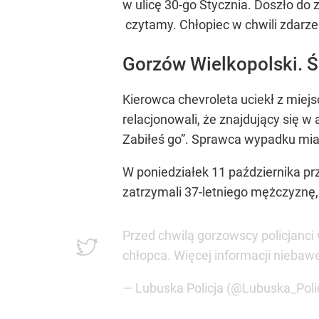
w ulicę 30-go Stycznia. Doszło do z
czytamy. Chłopiec w chwili zdarze
Gorzów Wielkopolski. Ś
Kierowca chevroleta uciekł z miej
relacjonowali, że znajdujący się w
Zabiłeś go”.
Sprawca wypadku miał u
W poniedziałek 11 października pr
zatrzymali 37-letniego mężczyznę, k
Przed chwilą gorzowscy policjanci 
chłopca. Więcej informacji nieba
— Lubuska Policja (@Lubuska_Poli