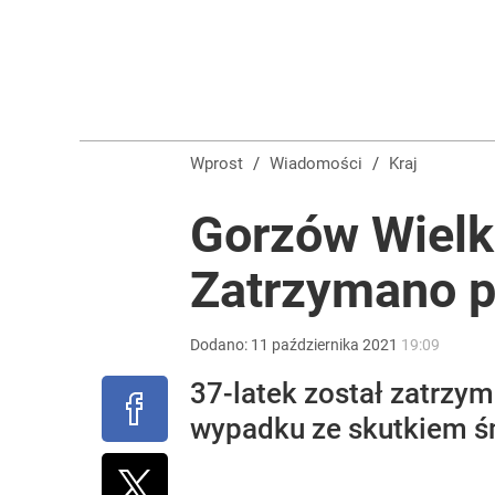
Morawiecki powoła partię. Chce współpracy z Me
1
Wrze po roku Nawrockiego. „Największa hańba” ko
Wprost
/
Wiadomości
/
Kraj
17
Gorzów Wielko
Zatrzymano p
Szykuje się przełom? Donald Trump mówił o „pewny
dodaj
Dodano:
11
października
2021
19:09
37-latek został zatrzy
wypadku ze skutkiem ś