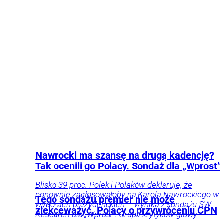
wykluczono, że agresorów mogło być więcej.
Kraj
Życie
Nawrocki ma szansę na drugą kadencję?
Tak ocenili go Polacy. Sondaż dla „Wprost
Blisko 39 proc. Polek i Polaków deklaruje, że
ponownie zagłosowałoby na Karola Nawrockiego w
Tego sondażu premier nie może
wyborach prezydenckich – wynika z sondażu SW
zlekceważyć. Polacy o przywróceniu CPN
Research dla „Wprost”. Grupa krytyków głowy