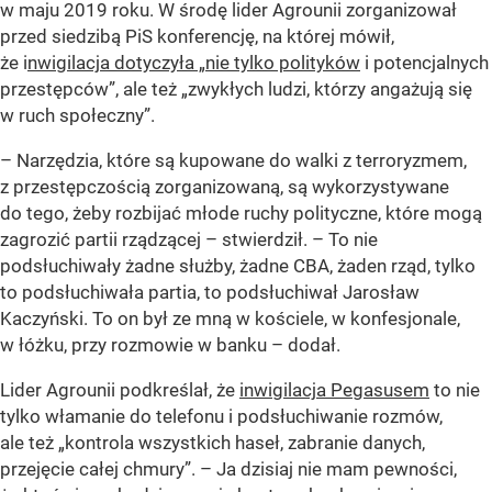
w maju 2019 roku. W środę lider Agrounii zorganizował
przed siedzibą PiS konferencję, na której mówił,
że i
nwigilacja dotyczyła „nie tylko polityków
i potencjalnych
przestępców”, ale też „zwykłych ludzi, którzy angażują się
w ruch społeczny”.
– Narzędzia, które są kupowane do walki z terroryzmem,
z przestępczością zorganizowaną, są wykorzystywane
do tego, żeby rozbijać młode ruchy polityczne, które mogą
zagrozić partii rządzącej – stwierdził. – To nie
podsłuchiwały żadne służby, żadne CBA, żaden rząd, tylko
to podsłuchiwała partia, to podsłuchiwał Jarosław
Kaczyński. To on był ze mną w kościele, w konfesjonale,
w łóżku, przy rozmowie w banku – dodał.
Lider Agrounii podkreślał, że
inwigilacja Pegasusem
to nie
tylko włamanie do telefonu i podsłuchiwanie rozmów,
ale też „kontrola wszystkich haseł, zabranie danych,
przejęcie całej chmury”. – Ja dzisiaj nie mam pewności,