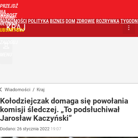
PRZEJDŹ
NA
WPROST
STRONĘ
WIADOMOŚCI
POLITYKA
BIZNES
DOM
ZDROWIE
ROZRYWKA
TYGODN
GŁÓWNĄ
KRAJ
UBSKRYBUJ
ZALOGUJ
MENU
Wiadomości
/
Kraj
Kołodziejczak domaga się powołania
komisji śledczej. „To podsłuchiwał
Jarosław Kaczyński”
Dodano:
26
stycznia
2022
19:07