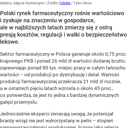
Apteka, zdjęcie ilustracyjne
/ Źródło:
Fotolia
/
Tyler Olson
Polski rynek farmaceutyczny rośnie wartościowo
i zyskuje na znaczeniu w gospodarce,
ale w najbliższych latach zmierzy się z ostrą
presją kosztów, regulacji i walki o bezpieczeństwo
lekowe.
Sektor farmaceutyczny w Polsce generuje około 0,75 proc.
krajowego PKB i ponad 26 mld zł wartości dodanej brutto,
zapewniając ponad 80 tys. miejsc pracy w całym łańcuchu
wartości – od produkcji po dystrybucję i detal. Wartość
produkcji farmaceutycznej przekracza 21 mld zł rocznie,
a w ostatnich pięciu latach wzrosła o około 45 proc.,
co potwierdza, że jest to jedna z bardziej dynamicznych
gałęzi przemysłu.
Jednocześnie eksperci zwracają uwagę, że potencjał
branży wciąż nie jest wykorzystany w pełni – stopień
samowystarczalności produkcyjnej, liczony jako relacja