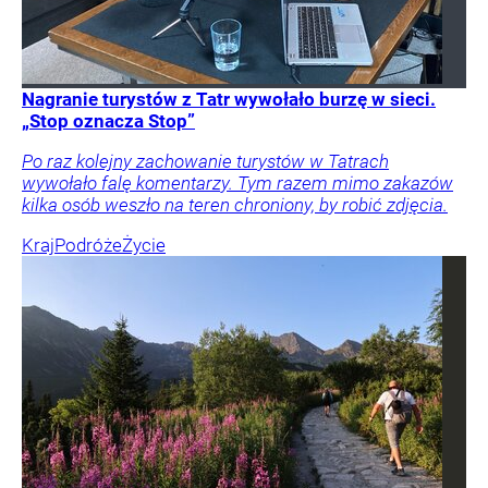
Nagranie turystów z Tatr wywołało burzę w sieci.
„Stop oznacza Stop”
Po raz kolejny zachowanie turystów w Tatrach
wywołało falę komentarzy. Tym razem mimo zakazów
kilka osób weszło na teren chroniony, by robić zdjęcia.
Kraj
Podróże
Życie