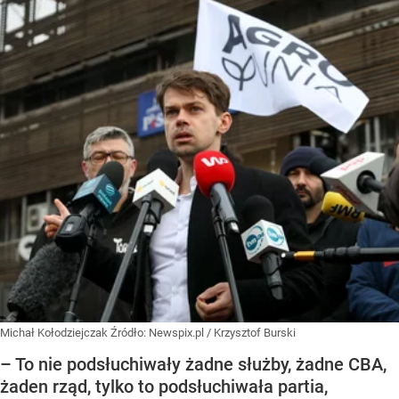
Michał Kołodziejczak
Źródło:
Newspix.pl
/
Krzysztof Burski
– To nie podsłuchiwały żadne służby, żadne CBA,
żaden rząd, tylko to podsłuchiwała partia,