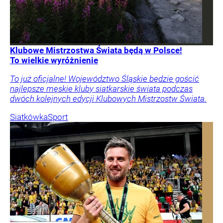
Klubowe Mistrzostwa Świata będą w Polsce!
To wielkie wyróżnienie
To już oficjalne! Województwo Śląskie będzie gościć
najlepsze męskie kluby siatkarskie świata podczas
dwóch kolejnych edycji Klubowych Mistrzostw Świata.
Siatkówka
Sport