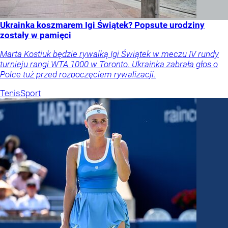
Ukrainka koszmarem Igi Świątek? Popsute urodziny
zostały w pamięci
Marta Kostiuk będzie rywalką Igi Świątek w meczu IV rundy
turnieju rangi WTA 1000 w Toronto. Ukrainka zabrała głos o
Polce tuż przed rozpoczęciem rywalizacji.
Tenis
Sport