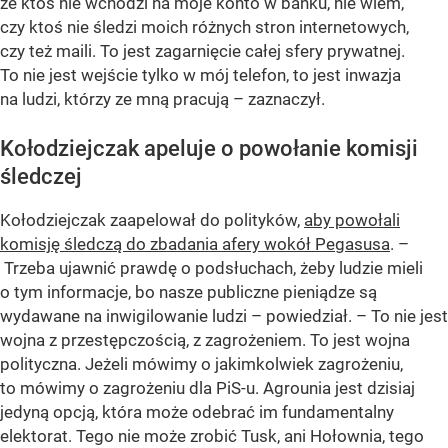
że ktoś nie wchodzi na moje konto w banku, nie wiem,
czy ktoś nie śledzi moich różnych stron internetowych,
czy też maili. To jest zagarnięcie całej sfery prywatnej.
To nie jest wejście tylko w mój telefon, to jest inwazja
na ludzi, którzy ze mną pracują – zaznaczył.
Kołodziejczak apeluje o powołanie komisji
śledczej
Kołodziejczak zaapelował do polityków,
aby powołali
komisję śledczą do zbadania afery wokół Pegasusa
. –
Trzeba ujawnić prawdę o podsłuchach, żeby ludzie mieli
o tym informacje, bo nasze publiczne pieniądze są
wydawane na inwigilowanie ludzi – powiedział. – To nie jest
wojna z przestępczością, z zagrożeniem. To jest wojna
polityczna. Jeżeli mówimy o jakimkolwiek zagrożeniu,
to mówimy o zagrożeniu dla PiS-u. Agrounia jest dzisiaj
jedyną opcją, która może odebrać im fundamentalny
elektorat. Tego nie może zrobić Tusk, ani Hołownia, tego