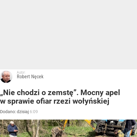
Autor:
Robert Nęcek
„Nie chodzi o zemstę”. Mocny apel
w sprawie ofiar rzezi wołyńskiej
Dodano:
dzisiaj
6:09