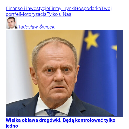
Finanse i inwestycje
Firmy i rynki
Gospodarka
Twój
portfel
Motoryzacja
Tylko u Nas
Radosław
Święcki
Wielka obława drogówki. Będą kontrolować tylko
jedno