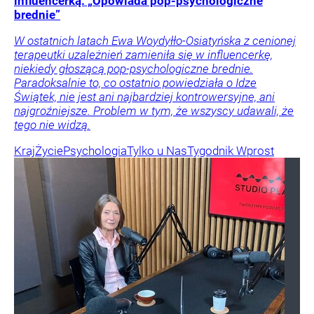
influencerką. „Opowiada pop-psychologiczne
brednie”
W ostatnich latach Ewa Woydyłło-Osiatyńska z cenionej
terapeutki uzależnień zamieniła się w influencerkę,
niekiedy głoszącą pop-psychologiczne brednie.
Paradoksalnie to, co ostatnio powiedziała o Idze
Świątek, nie jest ani najbardziej kontrowersyjne, ani
najgroźniejsze. Problem w tym, że wszyscy udawali, że
tego nie widzą.
Kraj
Życie
Psychologia
Tylko u Nas
Tygodnik Wprost