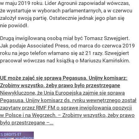
w maju 2019 roku. Lider Agrounii zapowiadał wówczas,
że wystartuje w wyborach parlamentarnych, a w czerwcu
założył swoją partię. Ostatecznie jednak jego plan się
nie powiódł.
Drugą inwigilowaną osobą miał być Tomasz Szwejgiert.
Jak podaje Associated Press, od marca do czerwca 2019
roku na jego telefon włamano się aż 21 razy. Szwejgiert
pracował wówczas nad książką o Mariuszu Kamińskim.
UE może zająć się sprawą Pegasusa. Unijny komisarz:
Zrobimy wszystko, żeby prawo było przestrzegane
Niewykluczone, że Unia Europejska zajmie się sprawą
Pegasusa. Unijny komisarz ds. rynku wewnętrznego został
zapytany przez RMF FM o sprawę inwigilowania opozycji
w Polsce i na Węgrzech. – Zrobimy wszystko, żeby prawo
było przestrzegane –...