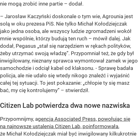
nie mogą zrobić inne partie – dodał.
– Jarosław Kaczyński doskonale o tym wie, Agrounia jest
solą w oku prezesa PiS. Nie tylko Michał Kołodziejczak
jako jedna osoba, ale wszyscy ludzie zgromadzeni wokół
mnie wspólnie, którzy budują ten ruch – mówił dalej. Jak
dodał, Pegasus „stał się narzędziem w rękach polityków,
żeby utrzymać swoją władzę”. Przypomniał też, że gdy był
inwigilowany, nieznany sprawca wymontował zamek w jego
samochodzie i odciął kabel od klaksonu. - Sprawę badała
policja, ale nie udało się wtedy nikogo znaleźć i wyjaśnić
całej tej sytuacji. To jest pokazanie: „chłopie ty się masz
bać, my cię kontrolujemy” – stwierdził.
Citizen Lab potwierdza dwa nowe nazwiska
Przypomnijmy, a
gencja Associated Press, powołując się
na najnowsze ustalenia Citizen Lab, poinformowała
,
że Michał Kołodziejczak miał być inwigilowany kilkukrotnie